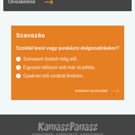
Orvoskereső
Szavazás
Szoktál lesni vagy puskázni dolgozatíráskor?
Sohasem fordult még elő.
Egyszer-kétszer volt már rá példa.
Gyakran elő szokott fordulni.
SZAVAZAT ELKÜLDÉSE
KAMASZOKRÓL, KAMASZOKTÓL, KAMASZOKNAK