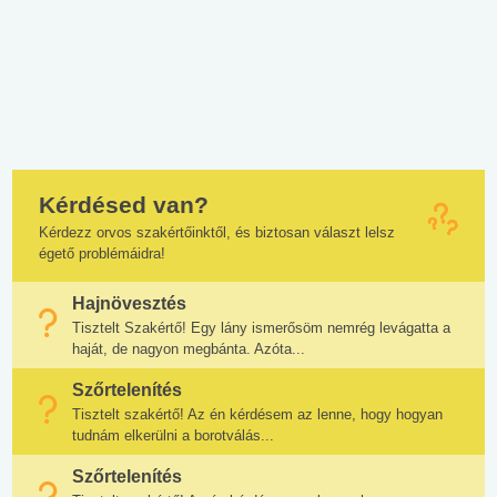
Kérdésed van?
Kérdezz orvos szakértőinktől, és biztosan választ lelsz
égető problémáidra!
Hajnövesztés
Tisztelt Szakértő! Egy lány ismerősöm nemrég levágatta a
haját, de nagyon megbánta. Azóta...
Szőrtelenítés
Tisztelt szakértő! Az én kérdésem az lenne, hogy hogyan
tudnám elkerülni a borotválás...
Szőrtelenítés