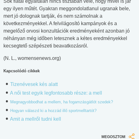
Sok fiatal egyáltalán nincs tisztában vele, hogy mivel is jár
egy ilyen műtét. Gyakran meggondolatlanul ugranak bele,
mert jó dolognak tartják, és nem számolnak a
következményekkel. A felvilágosító kampányok és a
megelőző orvosi konzultációk eredményeként azonban jó
néhányan még időben letesznek a kétes eredményekkel
kecsegtető szépészeti beavatkozásról.
(N. L., womensenews.org)
Kapcsolódó cikkek
Tizenévesek kés alatt
A női test egyik legfontosabb része: a mell
Megnagyobbodhat a mellem, ha fogamzásgátlót szedek?
Hogyan válaszd ki a hozzád illő sportmelltartót?
Amit a mellről tudni kell
MEGOSZTOM