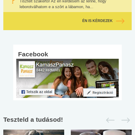
Tisztelt szakértő! Az én kérdésem az lenne, hogy
leborotválhatom e a szőrt a lábamon, ha...
ÉN IS KÉRDEZEK
Facebook
Teszteld a tudásod!