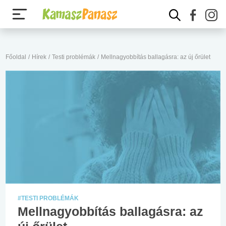
Főoldal
/
Hírek
/
Testi problémák
/
Mellnagyobbítás ballagásra: az új őrület
#TESTI PROBLÉMÁK
Mellnagyobbítás ballagásra: az