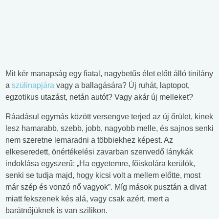
Mit kér manapság egy fiatal, nagybetűs élet előtt álló tinilány
a
szülinapjára
vagy a ballagására? Új ruhát, laptopot,
egzotikus utazást, netán autót? Vagy akár új melleket?
Ráadásul egymás között versengve terjed az új őrület, kinek
lesz hamarabb, szebb, jobb, nagyobb melle, és sajnos senki
nem szeretne lemaradni a többiekhez képest. Az
elkeseredett, önértékelési zavarban szenvedő lánykák
indoklása egyszerű: „Ha egyetemre, főiskolára kerülök,
senki se tudja majd, hogy kicsi volt a mellem előtte, most
már szép és vonzó nő vagyok”. Míg mások pusztán a divat
miatt fekszenek kés alá, vagy csak azért, mert a
barátnőjüknek is van szilikon.