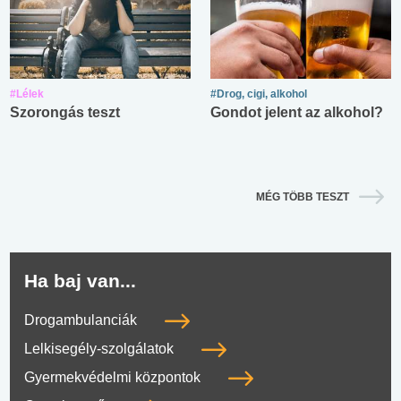
#Lélek
#Drog, cigi, alkohol
Szorongás teszt
Gondot jelent az alkohol?
MÉG TÖBB TESZT
Ha baj van...
Drogambulanciák
Lelkisegély-szolgálatok
Gyermekvédelmi központok