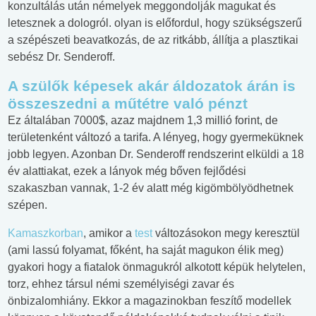
konzultálás után némelyek meggondolják magukat és
letesznek a dologról. olyan is előfordul, hogy szükségszerű
a szépészeti beavatkozás, de az ritkább, állítja a plasztikai
sebész Dr. Senderoff.
A szülők képesek akár áldozatok árán is
összeszedni a műtétre való pénzt
Ez általában 7000$, azaz majdnem 1,3 millió forint, de
területenként változó a tarifa. A lényeg, hogy gyermeküknek
jobb legyen. Azonban Dr. Senderoff rendszerint elküldi a 18
év alattiakat, ezek a lányok még bőven fejlődési
szakaszban vannak, 1-2 év alatt még kigömbölyödhetnek
szépen.
Kamaszkorban
, amikor a
test
változásokon megy keresztül
(ami lassú folyamat, főként, ha saját magukon élik meg)
gyakori hogy a fiatalok önmagukról alkotott képük helytelen,
torz, ehhez társul némi személyiségi zavar és
önbizalomhiány. Ekkor a magazinokban feszítő modellek