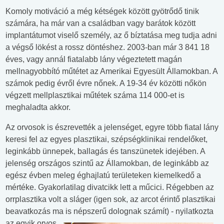
Komoly motiváció a még kétségek között gyötrődő tinik
számára, ha már van a családban vagy barátok között
implantátumot viselő személy, az ő bíztatása meg tudja adni
a végső lökést a rossz döntéshez. 2003-ban már 3 841 18
éves, vagy annál fiatalabb lány végeztetett magán
mellnagyobbító műtétet az Amerikai Egyesült Államokban. A
számok pedig évről évre nőnek. A 19-34 év közötti nőkön
végzett mellplasztikai műtétek száma 114 000-et is
meghaladta akkor.
Az orvosok is észrevették a jelenséget, egyre több fiatal lány
keresi fel az egyes plasztikai, szépségklinikai rendelőket,
leginkább ünnepek, ballagás és tanszünetek idejében. A
jelenség országos szintű az Államokban, de leginkább az
egész évben meleg éghajlatú területeken kiemelkedő a
mértéke. Gyakorlatilag divatcikk lett a műcici. Régebben az
orrplasztika volt a sláger (igen sok, az arcot érintő plasztikai
beavatkozás ma is népszerű dolognak számít) - nyilatkozta
az egyik orvos.