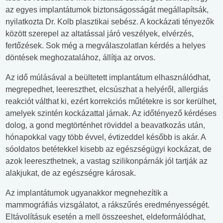
az egyes implantátumok biztonságosságát megállapítsák,
nyilatkozta Dr. Kolb plasztikai sebész. A kockázati tényezők
között szerepel az altatással járó veszélyek, elvérzés,
fertőzések. Sok még a megválaszolatlan kérdés a helyes
döntések meghozatalához, állítja az orvos.
Az idő múlásával a beültetett implantátum elhasználódhat,
megrepedhet, leereszthet, elcsúszhat a helyéről, allergiás
reakciót válthat ki, ezért korrekciós műtétekre is sor kerülhet,
amelyek szintén kockázattal járnak. Az időtényező kérdéses
dolog, a gond megtörténhet röviddel a beavatkozás után,
hónapokkal vagy több évvel, évtizeddel később is akár. A
sóoldatos betétekkel kisebb az egészségügyi kockázat, de
azok leereszthetnek, a vastag szilikonpárnák jól tartják az
alakjukat, de az egészségre károsak.
Az implantátumok ugyanakkor megnehezítik a
mammográfiás vizsgálatot, a rákszűrés eredményességét.
Eltávolításuk esetén a mell összeeshet, eldeformálódhat,