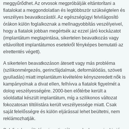
meggyűrődhet. Az orvosok megpróbálják eltántorítani a
fiatalokat a meggondolatlan és legtöbbször szükségtelen és
veszélyes beavatkozástól. Az egészségügyi felvilágosító
órákon külön foglalkoznak a mellnagyobbítás veszélyeivel,
hogy a fiatalok jobban megértsék az ezzel járó kockázatot
(implantátum megtapintása, sikertelen beavatkozás vagy
eltávolított implantátumos esetekről fényképes bemutató az
elrettentés végett).
A sikertelen beavatkozáson átesett vagy más probléma
(szilikonmérgezés, gerincfájdalmak, deformálódás, szöveti
gyulladás) miatt implantátum kivételére kényszeredett nők is
kampányolnak a divat ellen, felhívva a fiatalok figyelmét a
dolog veszélyességére. 2000-ben előtérbe került a
sóoldattal készült implantátum, míg a szilikonos változat
fokozatosan tiltólistára került veszélyessége miatt. Csak
saját felelősségre és külön eljárással lehet beültetni, nem
reklámozhatják.