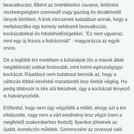
beavatkozást, főként az önértékelési zavaros, feltűnési
viszketegségben szenvedő vagy gazdag és divatkövető
lányok körében. A tinik nincsenek tudatában annak, hogy a
mellplasztika egy komoly sebészeti beavatkozás,
kockázatokkal és hibalehetőségekkel. "Ez nem ugyanaz,
mint egy új frizura a fodrásznál!" - magyarázza az egyik
orvos.
De a legtöbb tini esetében a külalakjuk (és a mások általi
megítélésük) sokkal fontosabb, mint holmi egészségügyi
kockázat. Ráadásul nem tudatosul bennük az, hogy a
változás többé-kevésbé maradandó lesz életük végéig. Ha
pedig többször is kés alá feküdnek, úgy a kockázati tényező
is hatványozódik.
Előfordul, hogy nem úgy végződik a műtét, ahogy azt a tini
elképzelte, vagy nem a várt eredmény lesz végül (nem a
megfelelő szakemberhez fordult). Ilyenkor jöhetnek az
újabb, korrekciós műtétek. Szerencsére az orvossal való