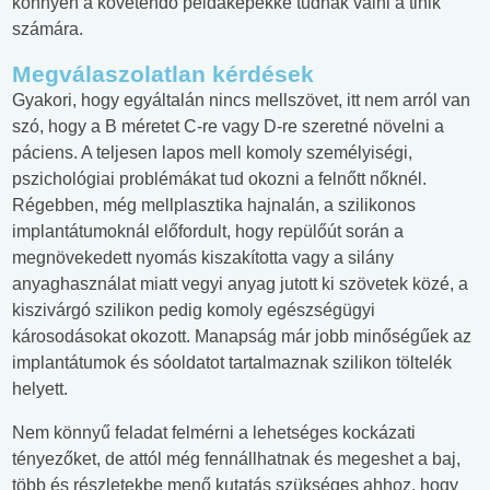
könnyen a követendő példaképekké tudnak válni a tinik
számára.
Megválaszolatlan kérdések
Gyakori, hogy egyáltalán nincs mellszövet, itt nem arról van
szó, hogy a B méretet C-re vagy D-re szeretné növelni a
páciens. A teljesen lapos mell komoly személyiségi,
pszichológiai problémákat tud okozni a felnőtt nőknél.
Régebben, még mellplasztika hajnalán, a szilikonos
implantátumoknál előfordult, hogy repülőút során a
megnövekedett nyomás kiszakította vagy a silány
anyaghasználat miatt vegyi anyag jutott ki szövetek közé, a
kiszivárgó szilikon pedig komoly egészségügyi
károsodásokat okozott. Manapság már jobb minőségűek az
implantátumok és sóoldatot tartalmaznak szilikon töltelék
helyett.
Nem könnyű feladat felmérni a lehetséges kockázati
tényezőket, de attól még fennállhatnak és megeshet a baj,
több és részletekbe menő kutatás szükséges ahhoz, hogy