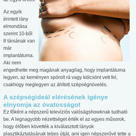
Az egyik
érintett lány
elmondása
szerint 10-ből
8 társának van
már
implantátuma.
Aki nem
engedhette meg magának anyagilag, hogy implantátuma
legyen, az keményen spórolt rá vagy kölcsönt vett fel,
csakhogy meglegyen az áhított szépségnövelés.
A szépségideál elérésének igénye
elnyomja az óvatosságot
Ez főként a népszerű televíziós valóságshowknak tudható
be. A legnagyobb nézettséget érték el az egyes műsorok,
hogy élőben követték a kiválasztott lányok
plasztikáztatásának teljes útját, ami igen népszerűvé tette a