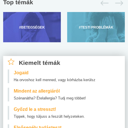
Top témák
#BETEGSÉGEK
#TESTI PROBLÉMÁK
Kiemelt témák
Jogaid
Ha orvoshoz kell menned, vagy kórházba kerülsz
Mindent az allergiáról
Szénanátha? Ételallergia? Tudj meg többet!
Győzd le a stresszt!
Tippek, hogy túljuss a feszült helyzeteken.
Elsősegély tudásteszt