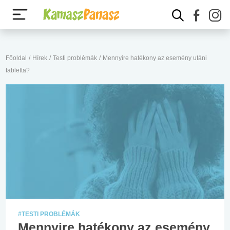
Főoldal
/
Hírek
/
Testi problémák
/
Mennyire hatékony az esemény utáni
tabletta?
#TESTI PROBLÉMÁK
Mennyire hatékony az esemény