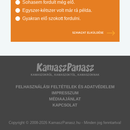
Sohasem fordult még elő.
Egyszer-kétszer volt már rá példa.
Gyakran elő szokott fordulni.
SZAVAZAT ELKÜLDÉSE
KAMASZOKRÓL, KAMASZOKTÓL, KAMASZOKNAK
FELHASZNÁLÁSI FELTÉTELEK ÉS ADATVÉDELEM
IMPRESSZUM
MÉDIAAJÁNLAT
KAPCSOLAT
Copyright © 2008-2026 KamaszPanasz.hu - Minden jog fenntartva!