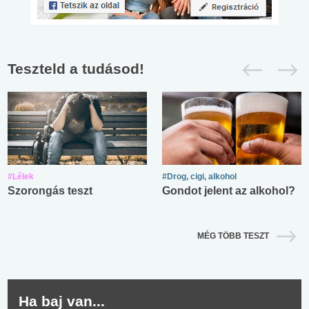
Teszteld a tudásod!
#Lélek
#Drog, cigi, alkohol
Szorongás teszt
Gondot jelent az alkohol?
MÉG TÖBB TESZT
Ha baj van...