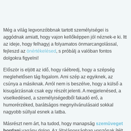
Még a világ legvonzóbbnak tartott személyiségei is
aggódnak amiatt, hogy vajon kellőképpen jól néznek-e ki. Itt
az ideje, hogy felhagyj a folyamatos önmarcangolással,
fejleszd az
önértékelésed
, s próbálj a valóban fontos
dolgokra figyelni!
Először is eljött az idő, hogy ráébredj, hogy a szépség
meglehetősen tág fogalom. Ami szép az egyiknek, az
csúnya a másiknak. Arról nem is beszélve, hogy a külső a
kisugárzásnak csak egy részét jelenti. A megjelenésed, a
viselkedésed, a személyiségedből fakadó erő, a
humorérzéked, barátságos megnyilvánulásaid sokkal
nagyobb súllyal esnek a latba.
Másrészt nem árt, ha tudod, hogy manapság
szemüveget
hordani
vagány dolog. Az általánosságban vonzónak ítélt