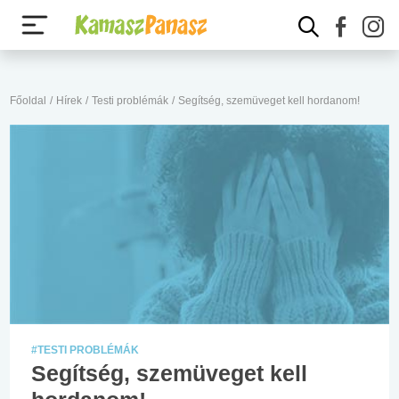
Főoldal
/
Hírek
/
Testi problémák
/
Segítség, szemüveget kell hordanom!
#TESTI PROBLÉMÁK
Segítség, szemüveget kell