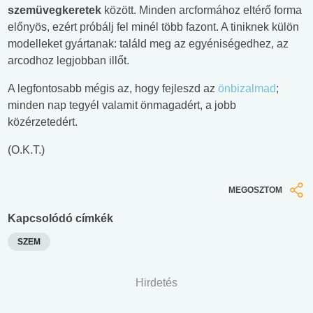
szemüvegkeretek
között. Minden arcformához eltérő forma
előnyös, ezért próbálj fel minél több fazont. A tiniknek külön
modelleket gyártanak: találd meg az egyéniségedhez, az
arcodhoz legjobban illőt.
A legfontosabb mégis az, hogy fejleszd az
önbizalmad
;
minden nap tegyél valamit önmagadért, a jobb
közérzetedért.
(O.K.T.)
MEGOSZTOM
Kapcsolódó címkék
SZEM
Hirdetés