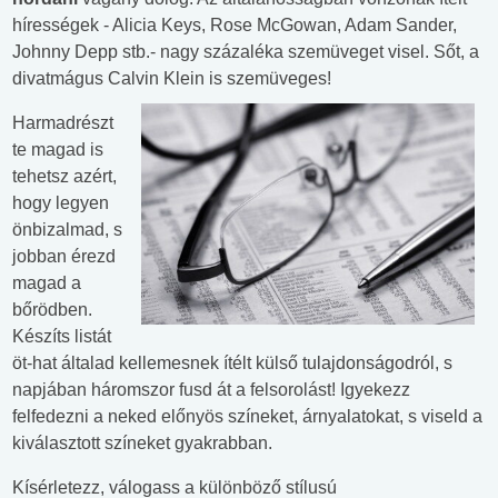
hírességek - Alicia Keys, Rose McGowan, Adam Sander,
Johnny Depp stb.- nagy százaléka szemüveget visel. Sőt, a
divatmágus Calvin Klein is szemüveges!
Harmadrészt
te magad is
tehetsz azért,
hogy legyen
önbizalmad, s
jobban érezd
magad a
bőrödben.
Készíts listát
öt-hat általad kellemesnek ítélt külső tulajdonságodról, s
napjában háromszor fusd át a felsorolást! Igyekezz
felfedezni a neked előnyös színeket, árnyalatokat, s viseld a
kiválasztott színeket gyakrabban.
Kísérletezz, válogass a különböző stílusú