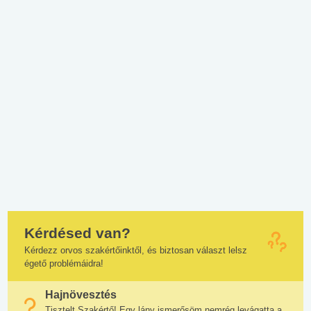
Kérdésed van?
Kérdezz orvos szakértőinktől, és biztosan választ lelsz
égető problémáidra!
Hajnövesztés
Tisztelt Szakértő! Egy lány ismerősöm nemrég levágatta a