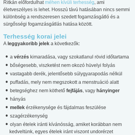
Ritkán előfordulhat
méhen kívüli terhesség
, ami
életveszélyes is lehet. Hosszú távú hatásában nincs semmi
különbség a rendszeresen szedett fogamzásgátló és a
sürgősségi fogamzásgátlás hatása között.
Terhesség korai jelei
A
leggyakoribb jelek
a következők:
a
vérzés
kimaradása, vagy szokatlanul rövid időtartama
bőségesebb, viszketést nem okozó hüvelyi folyás
vastagabb derék, jelentősebb súlygyarapodás nélkül
puffadás, mely nem megszokott a menstruáció alatt
betegséghez nem köthető
fejfájás
, vagy
hányinger
hányás
mellek
érzékenysége és fájdalmas feszülése
szagérzékenység
olyan ételek iránti kívánósság, amiket korábban nem
kedveltünk, egyes ételek iránt viszont undorérzet