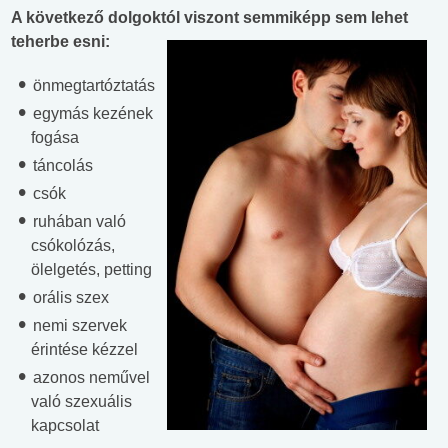
A következő dolgoktól viszont semmiképp sem lehet
teherbe esni:
önmegtartóztatás
egymás kezének
fogása
táncolás
csók
ruhában való
csókolózás,
ölelgetés, petting
orális szex
nemi szervek
érintése kézzel
azonos neművel
való szexuális
kapcsolat