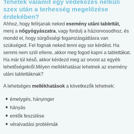
Tehetek valamit egy védekezés nélküli
szex után a terhesség megelőzése
érdekében?
Ahhoz, hogy felírjanak neked
esemény utáni tablettát,
menj a
nőgyógyászatra
, vagy fordulj a háziorvosodhoz, és
mondd el, hogy sürgősségi fogamzásgátlásra van
szükséged. Fel fognak neked tenni egy sor kérdést. Ha
semmi nem szól ellene, akkor meg fogod kapni a tablettákat.
Ha már túl késő, akkor kérdezd meg az orvost az egyéb
lehetőségekről.Milyen mellékhatásai lehetnek az esemény
utáni tablettáknak?
A lehetséges
mellékhatások
a következők lehetnek:
émelygés, hányinger
hányás
emlők feszülése
véralvadási problémák