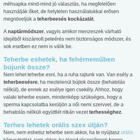
méhsapka mind-mind jó választás, ha megfelelően
használják őket, de helytelen használatukkal erősen
megnöveljük a
teherbeesés kockázatát
.
A
naptármódszer
, vagyis amikor menzeszek várható
idejéből kiszámolt peteérés nem biztonságos módszer, és
sok esetben ez nem is válik be.
Teherbe eshetek, ha fehérneműben
bújunk össze?
Nem lehet teherbe esni, ha a ruha rajtunk van. Van esély a
teherbeesésre
, ha meztelenül bújtok össze (behatolás
nélkül), de ennek az esélye igen csekély. Ahhoz, hogy
valaki teherbe essen, mindenképp szükséges, hogy a
sperma kapcsolatba kerüljön a női nemi szervvel, de a
behatolás nélküli együttlét ritkán vezet
terhességhez
.
Terhes lehetek orális szex útján?
Nem, nem eshetsz teherbe sem akkor, ha te nyújtasz
orális
kényeztetést, sem akkor, ha téged részesítenek benne.