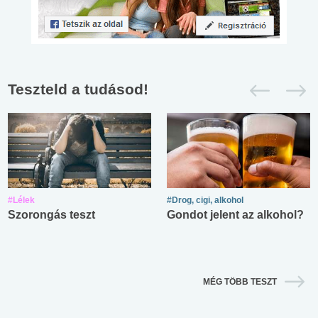
Teszteld a tudásod!
#Lélek
#Drog, cigi, alkohol
Szorongás teszt
Gondot jelent az alkohol?
MÉG TÖBB TESZT