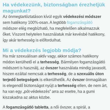
Ha védekezünk, biztonságban érezhetjük
magunkat?
Az önmegtartóztatáson kívül egyik
védekezési módszer
sem hatékony 100%-osan. A legtöbb
fogamzásgátló
módszer elég megbízható, ha megfelelően alkalmazzuk
őket. Viszont helytelen használatuk már kevésbé hatékony,
így akár terhesség is előfordulhat.
Mi a védekezés legjobb módja?
Ha már szexuálisan aktív vagy, akkor számos hatékony
módon kerülhető el a
terhesség
. Bármilyen fogamzásgátló
módszert is használj, az
óvszer
használata mindig javasolt,
hiszen ezáltal nemcsak a
terhesség
, de a
szexuális úton
terjedő betegségek
is elkerülhetők. Az
óvszer
önmagában
is elegendő biztonságot nyújt a
terhesség
ellen, de nem árt,
ha van egy „pót-védekezés” arra az esetre, ha a gumi
kiszakadna az aktus közbe.
A
fogamzásgátló tabletta
, a női óvszer, a spirál, a