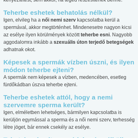
Teherbe eshetek behatolás nélkül?
Igen, elvileg ha a
női nemi szerv
kapcsolatba kerül a
spermával, akkor megtörténhet. Mindenesetre nagyon kicsi
az esélye ilyen körülmények között
teherbe esni
. Nagyobb
aggodalomra inkább a
szexuális úton terjedő betegségek
adhatnak okot.
Képesek a spermák vízben úszni, és ilyen
módon teherbe ejteni?
A spermák nem képesek a vízben, medencében, esetleg
fürdőkádban úszva teherbe ejteni.
Teherbe eshetek attól, hogy a nemi
szervemre sperma került?
Igen, elméletben lehetséges, bármilyen kapcsolatba is
kerüljön egymással a sperma és a női nemi szerv, terhesség
létre jöget, bár ennek csekély az esélye.