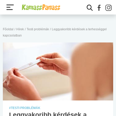
Főoldal
/
Hírek
/
Testi problémák
/
Leggyakoribb kérdések a terhességgel
kapcsolatban
#TESTI PROBLÉMÁK
Leggyakoribb kérdések a