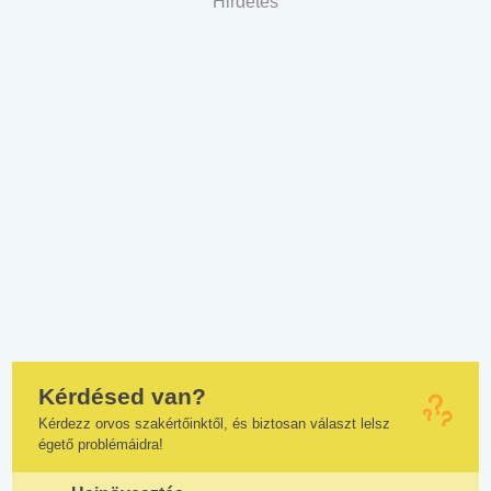
Hirdetés
Kérdésed van?
Kérdezz orvos szakértőinktől, és biztosan választ lelsz
égető problémáidra!