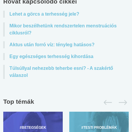
Rovat kapcsolódó cikkei
Lehet a görcs a terhesség jele?
Mikor beszélhetünk rendszertelen menstruációs
ciklusról?
Aktus után forró víz: tényleg hatásos?
Egy egészséges terhesség kihordása
Túlsúllyal nehezebb teherbe esni? - A szakértő
válaszol
Top témák
#BETEGSÉGEK
#TESTI PROBLÉMÁK