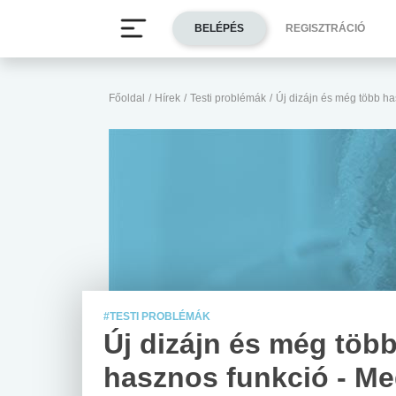
BELÉPÉS
REGISZTRÁCIÓ
Főoldal
/
Hírek
/
Testi problémák
/
Új dizájn és még több ha
#TESTI PROBLÉMÁK
Új dizájn és még töb
hasznos funkció - Me