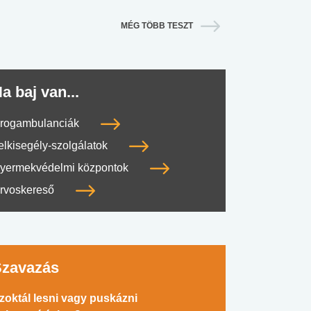
MÉG TÖBB TESZT
a baj van...
rogambulanciák
elkisegély-szolgálatok
yermekvédelmi központok
rvoskereső
#SULI, MUNKA
#DROG, CIGI, ALKOHOL
#TÁPLÁLK
Szavazás
zoktál lesni vagy puskázni