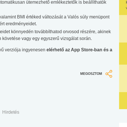
utomatikusan ütemezhető emlékeztetők is beállíthatók
valamint BMI értéked változását a Valós súly menüpont
lért eredményeidet.
teidet könnyedén továbbíthatod orvosod részére, akinek
 követése vagy egy egyszerű vizsgálat során.
vű verziója ingyenesen
elérhető az App Store-ban és a
MEGOSZTOM
Hirdetés