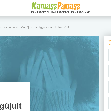
KAMASZOKRÓL, KAMASZOKTÓL, KAMASZOKNAK
sznos funkció - Megújult a Hölgynaptár alkalmazás!
b
gújult