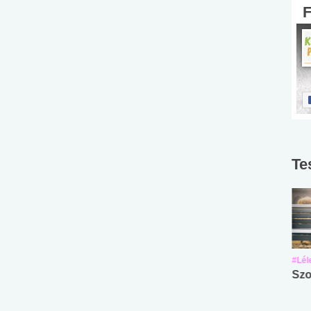
Te
#Suli, munka
#Suli, munka
#Lél
Angol középfokú
Internet-függőség
Szo
nyelvvizsga teszt -
teszt
No.42