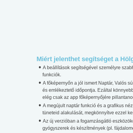
Miért jelenthet segítséget a H
A beállítások segítségével személyre szab
funkciók.
A főképernyőn a jól ismert Naptár, Valós sú
és emlékeztető időpontja. Ezáltal könnye
elég csak az app főképernyőjére pillantano
A megújult naptár funkció és a grafikus n
tüneteid alakulását, megkönnyítve ezzel k
Az új verzióban a fogamzásgátló eszközökön
gyógyszerek és készítmények (pl. fájdalomc