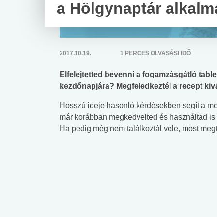
a Hölgynaptár alkalm
2017.10.19.
1 PERCES OLVASÁSI IDŐ
Elfelejtetted bevenni a fogamzásgátló tab
kezdőnapjára? Megfeledkeztél a recept kivá
Hosszú ideje hasonló kérdésekben segít a mos
már korábban megkedvelted és használtad is a
Ha pedig még nem találkoztál vele, most megt