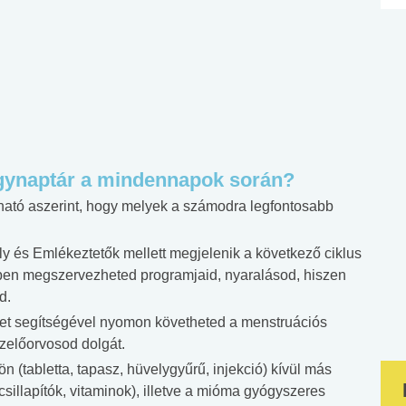
ölgynaptár a mindennapok során?
ható aszerint, hogy melyek a számodra legfontosabb
ly és Emlékeztetők mellett megjelenik a következő ciklus
bben megszervezheted programjaid, nyaralásod, hiszen
d.
ézet segítségével nyomon követheted a menstruációs
ezelőorvosod dolgát.
 (tabletta, tapasz, hüvelygyűrű, injekció) kívül más
sillapítók, vitaminok), illetve a mióma gyógyszeres