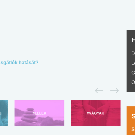
H
D
ásgátlók hatását?
L
G
O
K
#LÉLEK
#VÁGYAK
S