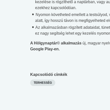
kezelése is rögzíthető a naptárban, vagy a
ezekhez kapcsolódóan.
Nyomon követheted emellett a testsúlyod, 
alatt, így hosszú távon is megfigyelheted e
Az alkalmazásban rögzített adataidat, tüne
ez nagy segítség lehet egy kezelés nyomon
A Hölgynaptár© alkalmazás
új, magyar nyel
Google Play-en.
Kapcsolódó címkék
TERHESSÉG