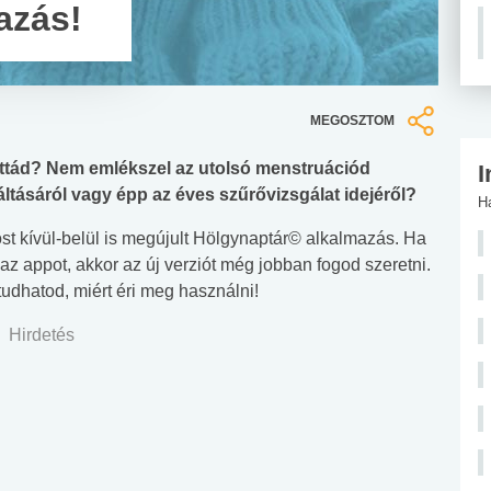
azás!
MEGOSZTOM
lettád? Nem emlékszel az utolsó menstruációd
I
ltásáról vagy épp az éves szűrővizsgálat idejéről?
H
t kívül-belül is megújult Hölgynaptár© alkalmazás. Ha
z appot, akkor az új verziót még jobban fogod szeretni.
udhatod, miért éri meg használni!
Hirdetés