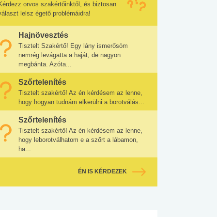
Kérdezz orvos szakértőinktől, és biztosan
választ lelsz égető problémáidra!
Hajnövesztés
Tisztelt Szakértő! Egy lány ismerősöm
nemrég levágatta a haját, de nagyon
megbánta. Azóta...
Szőrtelenítés
Tisztelt szakértő! Az én kérdésem az lenne,
hogy hogyan tudnám elkerülni a borotválás...
Szőrtelenítés
Tisztelt szakértő! Az én kérdésem az lenne,
hogy leborotválhatom e a szőrt a lábamon,
ha...
ÉN IS KÉRDEZEK