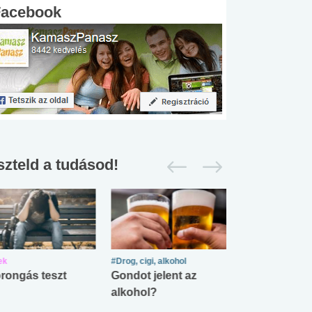
Facebook
szteld a tudásod!
ek
#Drog, cigi, alkohol
#Zöldövezet
rongás teszt
Gondot jelent az
Mekkora az ö
alkohol?
lábnyomod?