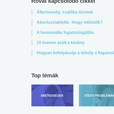
Rovat kapcsolódó cikkei
Álterhesség: csalóka tünetek
Abortusztabletta - Hogy működik?
A hormonális fogamzásgátlás
10 évesen szült a kislány
Hogyan befolyásolja a túlsúly a fogamz
Top témák
ZÜLŐKNEK
#BETEGSÉGEK
#TESTI PROBLÉMÁ