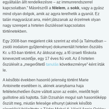
egyáltalán állt rendelkezésre – az immunrendszerrel
kapcsolatban.” Másrészről a
félelem
, a
sokk
, vagy a gyász
mind olyan dolgok, amik az agyra terelhetik a gyanút. Ez
talán magyarázat arra, miért játszanak az érzelmek olyan
nagy szerepet a hirtelen őszüléssel kapcsolatos
történetekben.
Egy 2008-ban megjelent cikk szerint az első (a Talmudban –
zsidó irodalom gyűjteménye) dokumentált hirtelen őszülés
Kr. u 83-ban történt. Az áldozat egy, a fő izraeli főiskola
kinevezett vezetője, egy 17 éves fiú volt. Az ő hirtelen
őszülését a „megerőltető
tanulás
következménye”-ként írták
le.
A későbbi években hasonló jelenség történt Marie
Antoinette esetében is, akinek aranybarna haja
feltételezhetően őszre váltott azon az estén, mielőtt fejét
guillotine alá hajtotta. Sáh Dzsahán mogul sah hasonlóképp
őszült meg, miután felesége elhunyt (akinek később