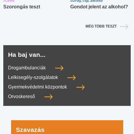
#Lélek
#Drog, cigi, alkohol
Szorongás teszt
Gondot jelent az alkohol?
MÉG TÖBB TESZT
Ha baj van...
Drogambulanciák
Lelkisegély-szolgálatok
Gyermekvédelmi központok
Orvoskereső
Szavazás