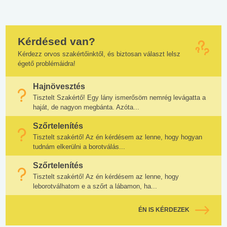
Kérdésed van?
Kérdezz orvos szakértőinktől, és biztosan választ lelsz
égető problémáidra!
Hajnövesztés
Tisztelt Szakértő! Egy lány ismerősöm nemrég levágatta a
haját, de nagyon megbánta. Azóta...
Szőrtelenítés
Tisztelt szakértő! Az én kérdésem az lenne, hogy hogyan
tudnám elkerülni a borotválás...
Szőrtelenítés
Tisztelt szakértő! Az én kérdésem az lenne, hogy
leborotválhatom e a szőrt a lábamon, ha...
ÉN IS KÉRDEZEK