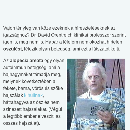
Vajon tényleg van köze ezeknek a híreszteléseknek az
igazsághoz? Dr. David Orentreich klinikai professzor szerint
igen is, meg nem is. Habár a félelem nem okozhat hirtelen
őszülést
, létezik olyan betegség, ami ezt a látszatot kelti.
Az
alopecia areata
egy olyan
autoimmun betegség, ami a
hajhagymákat támadja meg,
melynek következtében a
fekete, barna, vörös és szőke
hajszálak
kihullnak
,
hátrahagyva az ősz és nem
színezett hajszálakat. (Végül
a legtöbb ember elveszíti az
összes hajszálát).