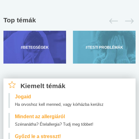
Top témák
#BETEGSÉGEK
#TESTI PROBLÉMÁK
Kiemelt témák
Jogaid
Ha orvoshoz kell menned, vagy kórházba kerülsz
Mindent az allergiáról
Szénanátha? Ételallergia? Tudj meg többet!
Győzd le a stresszt!