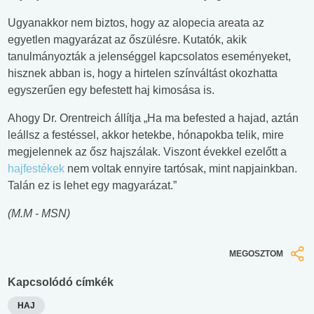
Ugyanakkor nem biztos, hogy az alopecia areata az
egyetlen magyarázat az őszülésre. Kutatók, akik
tanulmányozták a jelenséggel kapcsolatos eseményeket,
hisznek abban is, hogy a hirtelen színváltást okozhatta
egyszerűen egy befestett haj kimosása is.
Ahogy Dr. Orentreich állítja „Ha ma befested a hajad, aztán
leállsz a festéssel, akkor hetekbe, hónapokba telik, mire
megjelennek az ősz hajszálak. Viszont évekkel ezelőtt a
hajfestékek
nem voltak ennyire tartósak, mint napjainkban.
Talán ez is lehet egy magyarázat.”
(M.M - MSN)
MEGOSZTOM
Kapcsolódó címkék
HAJ