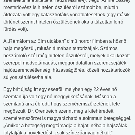
síremlékül felépíttette a Tádzs Mahal-t). Végül Annie Oakley
mesterlövész is hirtelen őszülésről számolt be, miután
áldozata volt egy katasztrofális vonatbalesetnek (egy másik
történet szerint hirtelen őszülésének oka a túlzottan forró
fürdés volt).
A „Rémálom az Elm utcában” című horror filmben a hősnő
haja megőszül, miután álmában terrorizálják. Számos
beszámoló szól még hirtelen őszülésről, melyek okai között
szerepel medvetámadás, meggondolatlan szerencsejáték,
hajószerencsétlenség, házasságtörés, közeli hozzátartozók
súlyos sérülése/halála.
Egy brit újság írt egy esetről, melyben egy 22 éves nő
szemtanúja volt egy nő meggyilkolásának. Másnap a
szemtanú arra ébredt, hogy szeméremszőrzetének fele
megőszült. Dr. Orentreich szerint még a kifehéredett
szeméremszőrzet is magyarázható autoimmun betegséggel.
„Amikor a betegség megtámadja a hajat, néha a hajszálak
folytatják a növekedést, csak színezőanyag nélkül.”