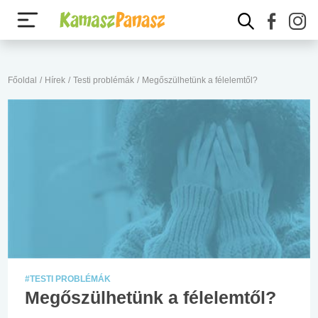
Főoldal
/
Hírek
/
Testi problémák
/
Megőszülhetünk a félelemtől?
#TESTI PROBLÉMÁK
Megőszülhetünk a félelemtől?