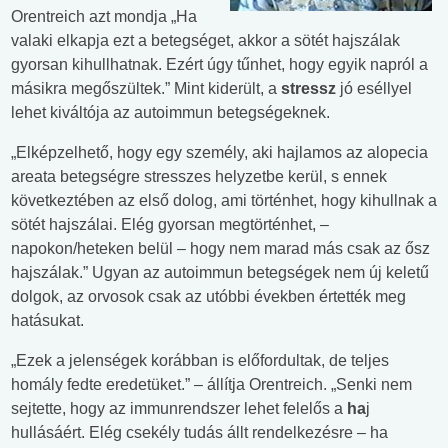
Orentreich azt mondja „Ha
valaki elkapja ezt a betegséget, akkor a sötét hajszálak
gyorsan kihullhatnak. Ezért úgy tűnhet, hogy egyik napról a
másikra megőszültek.” Mint kiderült, a
stressz
jó eséllyel
lehet kiváltója az autoimmun betegségeknek.
„Elképzelhető, hogy egy személy, aki hajlamos az alopecia
areata betegségre stresszes helyzetbe kerül, s ennek
következtében az első dolog, ami történhet, hogy kihullnak a
sötét hajszálai. Elég gyorsan megtörténhet, –
napokon/heteken belül – hogy nem marad más csak az ősz
hajszálak.” Ugyan az autoimmun betegségek nem új keletű
dolgok, az orvosok csak az utóbbi években értették meg
hatásukat.
„Ezek a jelenségek korábban is előfordultak, de teljes
homály fedte eredetüket.” – állítja Orentreich. „Senki nem
sejtette, hogy az immunrendszer lehet felelős a
ha
j
hullásáért. Elég csekély tudás állt rendelkezésre – ha