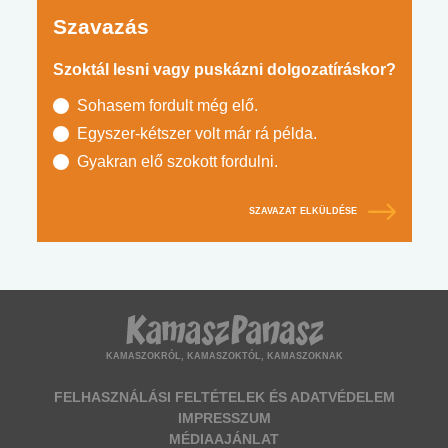
Szavazás
Szoktál lesni vagy puskázni dolgozatíráskor?
Sohasem fordult még elő.
Egyszer-kétszer volt már rá példa.
Gyakran elő szokott fordulni.
SZAVAZAT ELKÜLDÉSE
KAMASZOKRÓL, KAMASZOKTÓL, KAMASZOKNAK
FELHASZNÁLÁSI FELTÉTELEK ÉS ADATVÉDELEM
IMPRESSZUM
MÉDIAAJÁNLAT