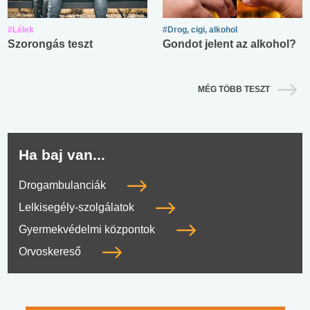
#Lélek
#Drog, cigi, alkohol
Szorongás teszt
Gondot jelent az alkohol?
MÉG TÖBB TESZT
Ha baj van...
Drogambulanciák
Lelkisegély-szolgálatok
Gyermekvédelmi központok
Orvoskereső