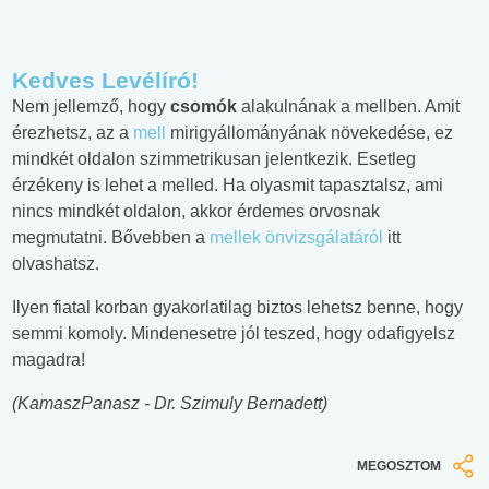
Kedves Levélíró!
Nem jellemző, hogy
csomók
alakulnának a mellben. Amit
érezhetsz, az a
mell
mirigyállományának növekedése, ez
mindkét oldalon szimmetrikusan jelentkezik. Esetleg
érzékeny is lehet a melled. Ha olyasmit tapasztalsz, ami
nincs mindkét oldalon, akkor érdemes orvosnak
megmutatni. Bővebben a
mellek önvizsgálatáról
itt
olvashatsz.
Ilyen
fiatal
korban gyakorlatilag biztos lehetsz benne, hogy
semmi komoly. Mindenesetre jól teszed, hogy odafigyelsz
magadra!
(KamaszPanasz - Dr. Szimuly Bernadett)
MEGOSZTOM