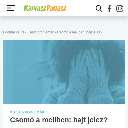
Főoldal
/
Hírek
/
Testi problémák
/
Csomó a mellben: bajt jelez?
#TESTI PROBLÉMÁK
Csomó a mellben: bajt jelez?