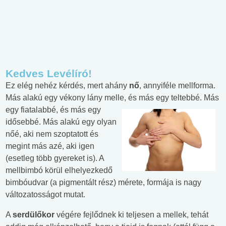
Kedves Levélíró!
Ez elég nehéz kérdés, mert ahány
nő
, annyiféle mellforma.
Más alakú egy vékony lány melle, és más egy teltebbé.
Más
egy fiatalabbé, és más egy
idősebbé. Más alakú egy olyan
nőé, aki nem szoptatott és
megint más azé, aki igen
(esetleg több gyereket is). A
mellbimbó körül elhelyezkedő
bimbóudvar (a pigmentált rész) mérete, formája is nagy
változatosságot mutat.
A
serdülőkor
végére fejlődnek ki teljesen a mellek, tehát