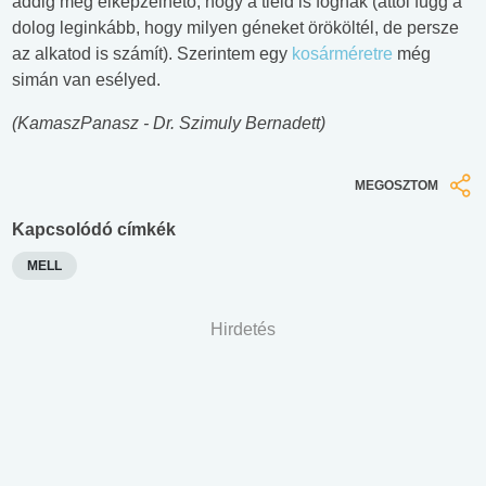
addig még elképzelhető, hogy a tieid is fognak (attól függ a
dolog leginkább, hogy milyen géneket örököltél, de persze
az alkatod is számít). Szerintem egy
kosárméretre
még
simán van esélyed.
(KamaszPanasz - Dr. Szimuly Bernadett)
MEGOSZTOM
Kapcsolódó címkék
MELL
Hirdetés