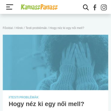
Főoldal
/
Hírek
/
Testi problémák
/
Hogy néz ki egy női mell?
#TESTI PROBLÉMÁK
Hogy néz ki egy női mell?