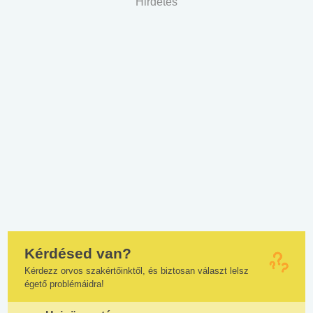
Hirdetés
Kérdésed van?
Kérdezz orvos szakértőinktől, és biztosan választ lelsz
égető problémáidra!