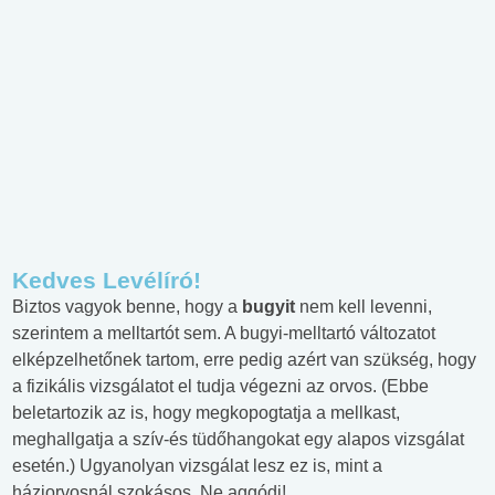
Kedves Levélíró!
Biztos vagyok benne, hogy a
bugyit
nem kell levenni,
szerintem a melltartót sem. A bugyi-melltartó változatot
elképzelhetőnek tartom, erre pedig azért van szükség, hogy
a fizikális vizsgálatot el tudja végezni az orvos. (Ebbe
beletartozik az is, hogy megkopogtatja a mellkast,
meghallgatja a szív-és tüdőhangokat egy alapos vizsgálat
esetén.) Ugyanolyan vizsgálat lesz ez is, mint a
háziorvosnál szokásos. Ne aggódj!