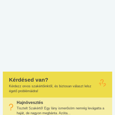
Kérdésed van?
Kérdezz orvos szakértőinktől, és biztosan választ lelsz
égető problémáidra!
Hajnövesztés
Tisztelt Szakértő! Egy lány ismerősöm nemrég levágatta a
haját, de nagyon megbánta. Azóta...