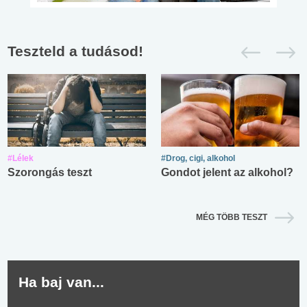
Teszteld a tudásod!
#Lélek
#Drog, cigi, alkohol
Szorongás teszt
Gondot jelent az alkohol?
MÉG TÖBB TESZT
Ha baj van...