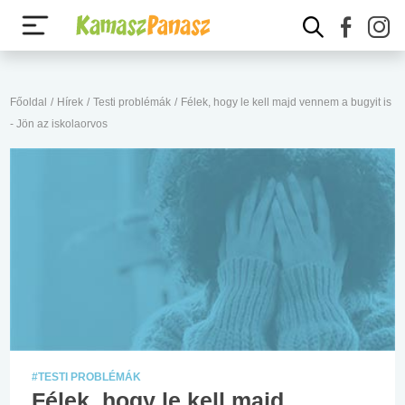
Főoldal
/
Hírek
/
Testi problémák
/
Félek, hogy le kell majd vennem a bugyit is
- Jön az iskolaorvos
#TESTI PROBLÉMÁK
Félek, hogy le kell majd