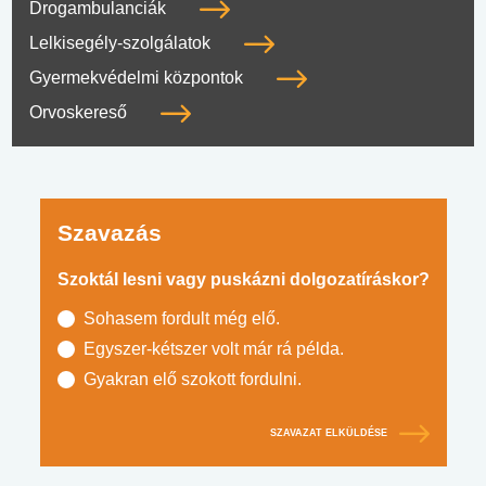
Drogambulanciák
Lelkisegély-szolgálatok
Gyermekvédelmi központok
Orvoskereső
Szavazás
Szoktál lesni vagy puskázni dolgozatíráskor?
Sohasem fordult még elő.
Egyszer-kétszer volt már rá példa.
Gyakran elő szokott fordulni.
SZAVAZAT ELKÜLDÉSE