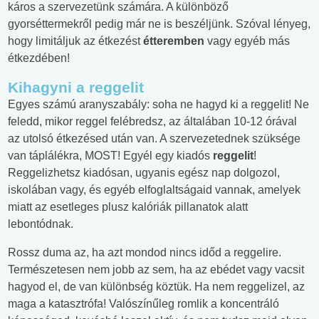
káros a szervezetünk számára. A különböző
gyorséttermekről pedig már ne is beszéljünk. Szóval lényeg,
hogy limitáljuk az étkezést
étteremben
vagy egyéb más
étkezdében!
Kihagyni a reggelit
Egyes számú aranyszabály: soha ne hagyd ki a reggelit! Ne
feledd, mikor reggel felébredsz, az általában 10-12 órával
az utolsó étkezésed után van. A szervezetednek szüksége
van táplálékra, MOST! Egyél egy kiadós
reggelit
!
Reggelizhetsz kiadósan, ugyanis egész nap dolgozol,
iskolában vagy, és egyéb elfoglaltságaid vannak, amelyek
miatt az esetleges plusz kalóriák pillanatok alatt
lebontódnak.
Rossz duma az, ha azt mondod nincs időd a reggelire.
Természetesen nem jobb az sem, ha az ebédet vagy vacsit
hagyod el, de van különbség köztük. Ha nem reggelizel, az
maga a katasztrófa! Valószínűleg romlik a koncentráló