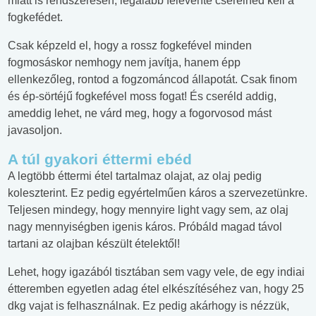
miatt is rendszeresen, legalább félévente cserélned kell a
fogkefédet.
Csak képzeld el, hogy a rossz fogkefével minden
fogmosáskor nemhogy nem javítja, hanem épp
ellenkezőleg, rontod a fogzománcod állapotát. Csak finom
és ép-sörtéjű fogkefével moss fogat! És cseréld addig,
ameddig lehet, ne várd meg, hogy a fogorvosod mást
javasoljon.
A túl gyakori éttermi ebéd
A legtöbb éttermi étel tartalmaz olajat, az olaj pedig
koleszterint. Ez pedig egyértelműen káros a szervezetünkre.
Teljesen mindegy, hogy mennyire light vagy sem, az olaj
nagy mennyiségben igenis káros. Próbáld magad távol
tartani az olajban készült ételektől!
Lehet, hogy igazából tisztában sem vagy vele, de egy indiai
étteremben egyetlen adag étel elkészítéséhez van, hogy 25
dkg vajat is felhasználnak. Ez pedig akárhogy is nézzük,