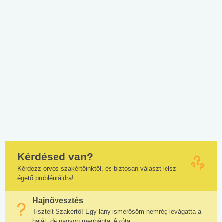
Kérdésed van?
Kérdezz orvos szakértőinktől, és biztosan választ lelsz
égető problémáidra!
Hajnövesztés
Tisztelt Szakértő! Egy lány ismerősöm nemrég levágatta a
haját, de nagyon megbánta. Azóta...