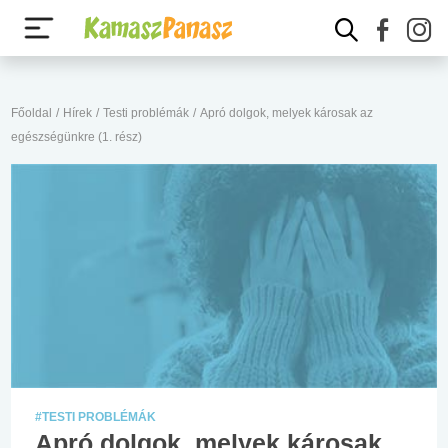
Főoldal
/
Hírek
/
Testi problémák
/
Apró dolgok, melyek károsak az
egészségünkre (1. rész)
#TESTI PROBLÉMÁK
Apró dolgok, melyek károsak