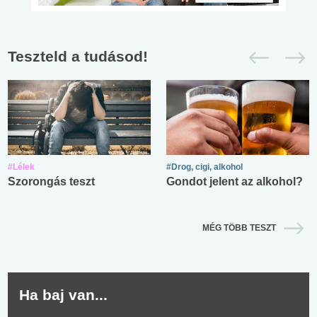
Teszteld a tudásod!
#Lélek
#Drog, cigi, alkohol
Szorongás teszt
Gondot jelent az alkohol?
MÉG TÖBB TESZT
Ha baj van...