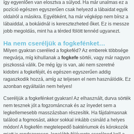
így egyenlően van elosztva a súlyod. Ha már unalmas ez a
pozíció egészen egyszerűen csak helyezd a lábaidat egyik
oldalról a másikra. Egyébként, ha már végképp nem bírsz a
lábaiddal, a bokáidnál is keresztezheted őket. Ez is messze
jobb megoldás, mint ha a térded fölött tennéd ugyanezt.
Ha nem cseréljük a fogkefénket…
Milyen gyakran cseréled a fogkeféd? Az emberek többsége
megvárja, míg kihullanak a
fogkefe
sörtéi, vagy már nagyon
piszkossá válik. De még így is van, aki nem szeretné
kidobni a fogkeféjét, és egészen egyszerűen addig
ragaszkodik hozzá, amíg az teljesen el nem használódik. Ez
azonban egyáltalán nem helyes!
Cseréljük a fogkefénket gyakran! Az elhasznált, durva sörték
nem tesznek jót a fogzománcnak és az ínyedet sem a
legkellemesebb masszázsban részesítik. Ha fájdalmasnak
találod a fogmosást, akkor sokkal inkább csináld a helyes
módon! A fogkefén megtelepedő baktériumok és kórokozók