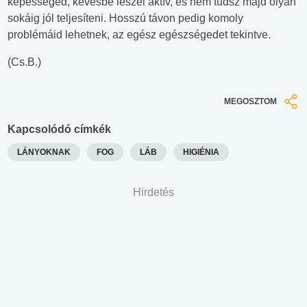
képességed, kevésbé leszel aktív, és nem tudsz majd olyan
sokáig jól teljesíteni. Hosszú távon pedig komoly
problémáid lehetnek, az egész egészségedet tekintve.
(Cs.B.)
MEGOSZTOM
Kapcsolódó címkék
LÁNYOKNAK
FOG
LÁB
HIGIÉNIA
Hirdetés