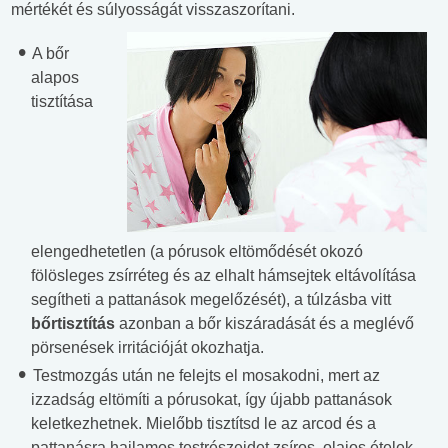
mértékét és súlyosságát visszaszorítani.
A bőr
alapos
tisztítása
elengedhetetlen (a pórusok eltömődését okozó
fölösleges zsírréteg és az elhalt hámsejtek eltávolítása
segítheti a pattanások megelőzését), a túlzásba vitt
bőrtisztítás
azonban a bőr kiszáradását és a meglévő
pörsenések irritációját okozhatja.
Testmozgás után ne felejts el mosakodni, mert az
izzadság eltömíti a pórusokat, így újabb pattanások
keletkezhetnek. Mielőbb tisztítsd le az arcod és a
pattanásra hajlamos testrészeidet zsíros, olajos ételek