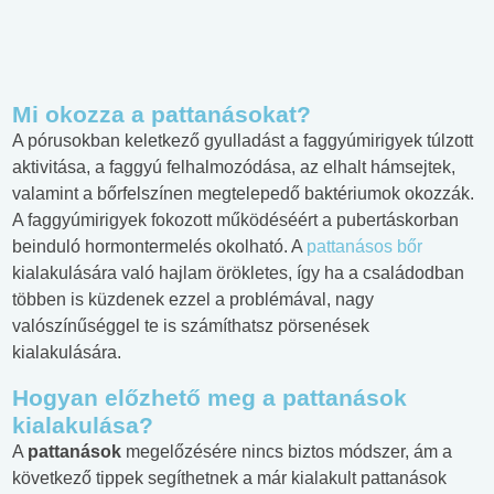
Mi okozza a pattanásokat?
A pórusokban keletkező gyulladást a faggyúmirigyek túlzott
aktivitása, a faggyú felhalmozódása, az elhalt hámsejtek,
valamint a bőrfelszínen megtelepedő baktériumok okozzák.
A faggyúmirigyek fokozott működéséért a pubertáskorban
beinduló hormontermelés okolható. A
pattanásos bőr
kialakulására való hajlam örökletes, így ha a családodban
többen is küzdenek ezzel a problémával, nagy
valószínűséggel te is számíthatsz pörsenések
kialakulására.
Hogyan előzhető meg a pattanások
kialakulása?
A
pattanások
megelőzésére nincs biztos módszer, ám a
következő tippek segíthetnek a már kialakult pattanások