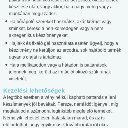
készítése után, vagy akkor, ha a nagy meleg vagy a
munkában megizzadsz.
Ha bőrápoló szereket használsz, akár krémet vagy
sminket, keresd a non-komedogén vagy a nem
aknegenikus készítményeket.
Hajlakk és fixáló gél használata esetén ügyelj, hogy a
készítmény ne kerüljön az arcodra, sok hajápoló termék
ugyanis olajat is tartalmaz.
Ha a mellkasodon vagy a hátadon is pattanások
jelennek meg, kerüld az irritációt okozó szűk ruhák
viseletét.
Kezelési lehetőségek
A legtöbb esetben a vény nélkül kapható pattanás elleni
készítmények jól beváltak. Persze, némi időt igényel, míg
megtalálod a számodra leginkább megfelelő terméket.
Némelyik lehet teljesen hatástalan marad, és az is
előfordulhat, hogy egyik-másik további irritációt okoz.