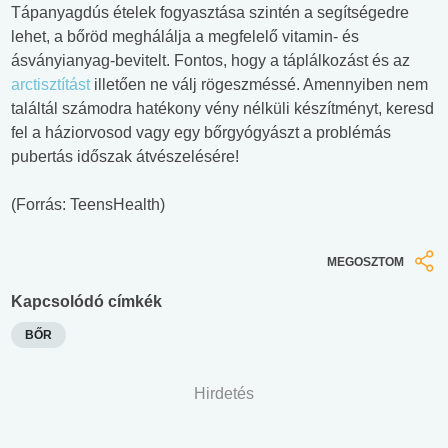
Tápanyagdús ételek fogyasztása szintén a segítségedre
lehet, a bőröd meghálálja a megfelelő vitamin- és
ásványianyag-bevitelt. Fontos, hogy a táplálkozást és az
arctisztítást
illetően ne válj rögeszméssé. Amennyiben nem
találtál számodra hatékony vény nélküli készítményt, keresd
fel a háziorvosod vagy egy bőrgyógyászt a problémás
pubertás időszak átvészelésére!
(Forrás: TeensHealth)
MEGOSZTOM
Kapcsolódó címkék
BŐR
Hirdetés