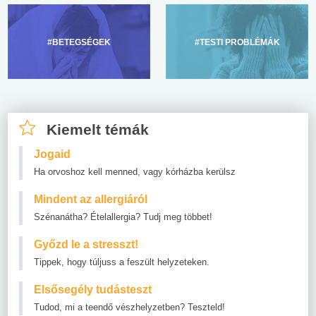
#BETEGSÉGEK
#TESTI PROBLÉMÁK
Kiemelt témák
Jogaid
Ha orvoshoz kell menned, vagy kórházba kerülsz
Mindent az allergiáról
Szénanátha? Ételallergia? Tudj meg többet!
Győzd le a stresszt!
Tippek, hogy túljuss a feszült helyzeteken.
Elsősegély tudásteszt
Tudod, mi a teendő vészhelyzetben? Teszteld!