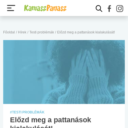
Főoldal
/
Hírek
/
Testi problémák
/
Előzd meg a pattanások kialakulását!
#TESTI PROBLÉMÁK
Előzd meg a pattanások