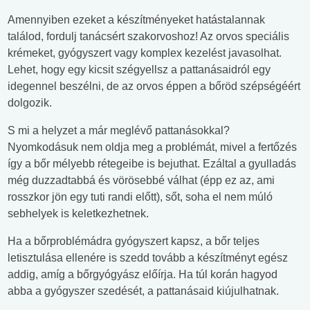
Amennyiben ezeket a készítményeket hatástalannak
találod, fordulj tanácsért szakorvoshoz! Az orvos speciális
krémeket, gyógyszert vagy komplex kezelést javasolhat.
Lehet, hogy egy kicsit szégyellsz a pattanásaidról egy
idegennel beszélni, de az orvos éppen a bőröd szépségéért
dolgozik.
S mi a helyzet a már meglévő pattanásokkal?
Nyomkodásuk nem oldja meg a problémát, mivel a fertőzés
így a bőr mélyebb rétegeibe is bejuthat. Ezáltal a gyulladás
még duzzadtabbá és vörösebbé válhat (épp ez az, ami
rosszkor jön egy tuti randi előtt), sőt, soha el nem múló
sebhelyek is keletkezhetnek.
Ha a bőrproblémádra gyógyszert kapsz, a bőr teljes
letisztulása ellenére is szedd tovább a készítményt egész
addig, amíg a bőrgyógyász előírja. Ha túl korán hagyod
abba a gyógyszer szedését, a pattanásaid kiújulhatnak.