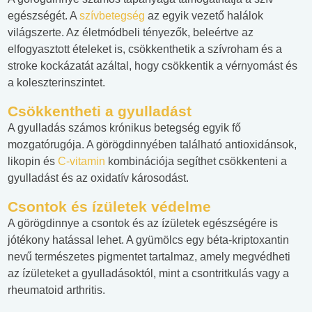
egészségét. A
szívbetegség
az egyik vezető halálok
világszerte. Az életmódbeli tényezők, beleértve az
elfogyasztott ételeket is, csökkenthetik a szívroham és a
stroke kockázatát azáltal, hogy csökkentik a vérnyomást és
a koleszterinszintet.
Csökkentheti a gyulladást
A gyulladás számos krónikus betegség egyik fő
mozgatórugója. A görögdinnyében található antioxidánsok,
likopin és
C-vitamin
kombinációja segíthet csökkenteni a
gyulladást és az oxidatív károsodást.
Csontok és ízületek védelme
A görögdinnye a csontok és az ízületek egészségére is
jótékony hatással lehet. A gyümölcs egy béta-kriptoxantin
nevű természetes pigmentet tartalmaz, amely megvédheti
az ízületeket a gyulladásoktól, mint a csontritkulás vagy a
rheumatoid arthritis.