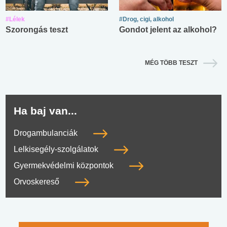
#Lélek
#Drog, cigi, alkohol
Szorongás teszt
Gondot jelent az alkohol?
MÉG TÖBB TESZT
Ha baj van...
Drogambulanciák
Lelkisegély-szolgálatok
Gyermekvédelmi központok
Orvoskereső