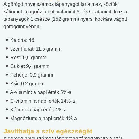
A görögdinnye számos tápanyagot tartalmaz, köztük
káliumot, magnéziumot, valamint A- és C-vitamint. Íme, a
tápanyagok 1 csésze (152 gramm) nyers, kockára vágott
görögdinnyében:
Kalória: 46
szénhidrát: 11,5 gramm
Rost: 0,6 gramm
Cukor: 9,4 gramm
Fehérje: 0,9 gramm
Zsír: 0,2 gramm
A-vitamin: a napi érték 5%-a
C-vitamin: a napi érték 14%-a
Kálium: a napi érték 4%-a
Magnézium: a napi érték 4%-a
Javíthatja a szív egészségét
A görögdinnye számos tápanyaga támogathatja a szív