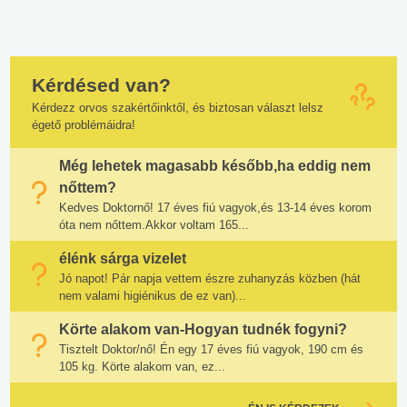
Kérdésed van?
Kérdezz orvos szakértőinktől, és biztosan választ lelsz
égető problémáidra!
Még lehetek magasabb később,ha eddig nem
nőttem?
Kedves Doktornő! 17 éves fiú vagyok,és 13-14 éves korom
óta nem nőttem.Akkor voltam 165...
élénk sárga vizelet
Jó napot! Pár napja vettem észre zuhanyzás közben (hát
nem valami higiénikus de ez van)...
Körte alakom van-Hogyan tudnék fogyni?
Tisztelt Doktor/nő! Én egy 17 éves fiú vagyok, 190 cm és
105 kg. Körte alakom van, ez...