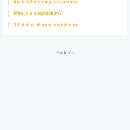
Így előzhető meg a kajakóma
Mire jó a magnézium?
10 étel az allergia enyhítésére
Hirdetés