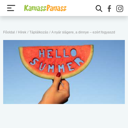
Főoldal
/
Hírek
/
Táplálkozás
/
A nyár slágere, a dinnye – ezért fogyaszd