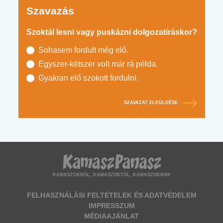
Szavazás
Szoktál lesni vagy puskázni dolgozatíráskor?
Sohasem fordult még elő.
Egyszer-kétszer volt már rá példa.
Gyakran elő szokott fordulni.
SZAVAZAT ELKÜLDÉSE
KAMASZOKRÓL, KAMASZOKTÓL, KAMASZOKNAK
FELHASZNÁLÁSI FELTÉTELEK ÉS ADATVÉDELEM
IMPRESSZUM
MÉDIAAJÁNLAT