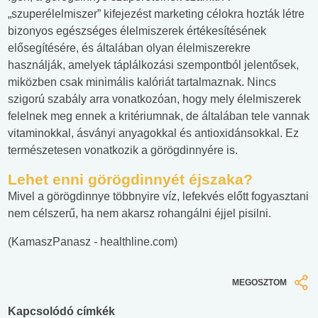
„szuperélelmiszer” kifejezést marketing célokra hozták létre
bizonyos egészséges élelmiszerek értékesítésének
elősegítésére, és általában olyan élelmiszerekre
használják, amelyek táplálkozási szempontból jelentősek,
miközben csak minimális kalóriát tartalmaznak. Nincs
szigorú szabály arra vonatkozóan, hogy mely élelmiszerek
felelnek meg ennek a kritériumnak, de általában tele vannak
vitaminokkal, ásványi anyagokkal és antioxidánsokkal. Ez
természetesen vonatkozik a görögdinnyére is.
Lehet enni görögdinnyét éjszaka?
Mivel a görögdinnye többnyire víz, lefekvés előtt fogyasztani
nem célszerű, ha nem akarsz rohangálni éjjel pisilni.
(KamaszPanasz - healthline.com)
MEGOSZTOM
Kapcsolódó címkék