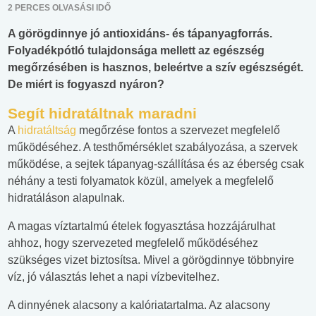
2 PERCES OLVASÁSI IDŐ
A görögdinnye jó antioxidáns- és tápanyagforrás.
Folyadékpótló tulajdonsága mellett az egészség
megőrzésében is hasznos, beleértve a szív egészségét.
De miért is fogyaszd nyáron?
Segít hidratáltnak maradni
A
hidratáltság
megőrzése fontos a szervezet megfelelő
működéséhez. A testhőmérséklet szabályozása, a szervek
működése, a sejtek tápanyag-szállítása és az éberség csak
néhány a testi folyamatok közül, amelyek a megfelelő
hidratáláson alapulnak.
A magas víztartalmú ételek fogyasztása hozzájárulhat
ahhoz, hogy szervezeted megfelelő működéséhez
szükséges vizet biztosítsa. Mivel a görögdinnye többnyire
víz, jó választás lehet a napi vízbevitelhez.
A dinnyének alacsony a kalóriatartalma. Az alacsony