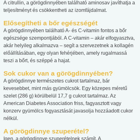
A citrullin, a görögdinnyében található aminosav javíthatja a
teljesítményt és csökkentheti az izomfájdalmat.
Elősegítheti a bőr egészségét
A görögdinnyében található A- és C-vitamin fontos a bőr
egészsége szempontjából. A C-vitamin – akár elfogyasztva,
akár helyileg alkalmazva – segít a szervezetnek a kollagén
előállításában, egy olyan fehérjében, amely rugalmassá
teszi a bőrt, és széppé a hajat.
Sok cukor van a görögdinnyében?
A görögdinnye természetes cukrot tartalmaz, bár
kevesebbet, mint más gyümölcsök. Egy közepes méretű
szelet (286 g) körülbelül 17,7 g cukrot tartalmaz. Az
American Diabetes Association friss, fagyasztott vagy
konzerv gyümölcs fogyasztását javasolja hozzáadott cukor
nélkül.
A görögdinnye szuperétel?
Igen, a görögdinnye szuperételnek számít. A