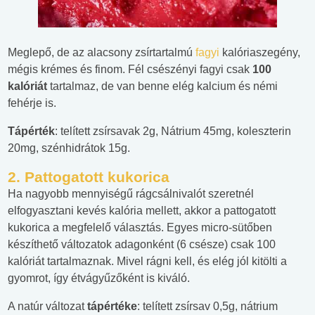
Meglepő, de az alacsony zsírtartalmú
fagyi
kalóriaszegény,
mégis krémes és finom. Fél csészényi fagyi csak
100
kalóriát
tartalmaz, de van benne elég kalcium és némi
fehérje is.
Tápérték
: telített zsírsavak 2g, Nátrium 45mg, koleszterin
20mg, szénhidrátok 15g.
2.
Pattogatott kukorica
Ha nagyobb mennyiségű rágcsálnivalót szeretnél
elfogyasztani kevés kalória mellett, akkor a pattogatott
kukorica a megfelelő választás. Egyes micro-sütőben
készíthető változatok adagonként (6 csésze) csak 100
kalóriát tartalmaznak. Mivel rágni kell, és elég jól kitölti a
gyomrot, így étvágyűzőként is kiváló.
A natúr változat
tápértéke
: telített zsírsav 0,5g, nátrium