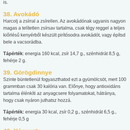
is.
38. Avokádó
Harcolj a zsírral a zsírellen. Az avokádónak ugyanis nagyon
magas a telítetlen zsírsav tartalma, csak tégy reggel a teljes
kiőrlésű kenyérből készült pirítósodra avokádót, vagy építsd
bele a vacsorádba.
Tápérték
: energia 160 kcal, zsír 14,7 g., szénhidrát 8,5 g,
fehérje 2 g.
39. Görögdinnye
Szinte büntetlenül fogyaszthatod ezt a gyümölcsöt, mert 100
grammban csak 30 kalória van. Előnye, hogy antioxidáns
tartalma élénkíti az anyagcsere folyamatokat, hátránya,
hogy csak nyáron juthatsz hozzá.
Tápérték:
energia 30 kcal, zsír 0,2 g., szénhidrát 6,5 g.,
fehérje 0,5 g