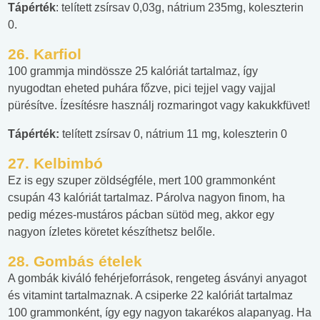
Tápérték
: telített zsírsav 0,03g, nátrium 235mg, koleszterin
0.
26. Karfiol
100 grammja mindössze 25 kalóriát tartalmaz, így
nyugodtan eheted puhára főzve, pici tejjel vagy vajjal
pürésítve. Ízesítésre használj rozmaringot vagy kakukkfüvet!
Tápérték:
telített zsírsav 0, nátrium 11 mg, koleszterin 0
27. Kelbimbó
Ez is egy szuper zöldségféle, mert 100 grammonként
csupán 43 kalóriát tartalmaz. Párolva nagyon finom, ha
pedig mézes-mustáros pácban sütöd meg, akkor egy
nagyon ízletes köretet készíthetsz belőle.
28. Gombás ételek
A gombák kiváló fehérjeforrások, rengeteg ásványi anyagot
és vitamint tartalmaznak. A csiperke 22 kalóriát tartalmaz
100 grammonként, így egy nagyon takarékos alapanyag. Ha