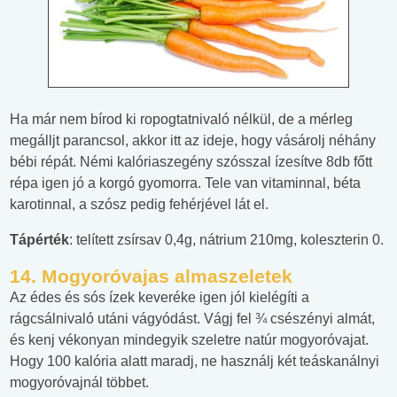
Ha már nem bírod ki ropogtatnivaló nélkül, de a mérleg
megálljt parancsol, akkor itt az ideje, hogy vásárolj néhány
bébi répát. Némi kalóriaszegény szósszal ízesítve 8db főtt
répa igen jó a korgó gyomorra. Tele van vitaminnal, béta
karotinnal, a szósz pedig fehérjével lát el.
Tápérték
: telített zsírsav 0,4g, nátrium 210mg, koleszterin 0.
14.
Mogyoróvajas almaszeletek
Az édes és sós ízek keveréke igen jól kielégíti a
rágcsálnivaló utáni vágyódást. Vágj fel ¾ csészényi almát,
és kenj vékonyan mindegyik szeletre natúr mogyoróvajat.
Hogy 100 kalória alatt maradj, ne használj két teáskanálnyi
mogyoróvajnál többet.