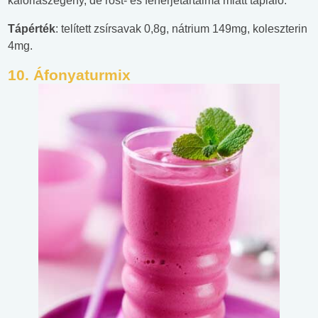
kalóriaszegény, de rost- és fehérjetartalma miatt tápláló.
Tápérték
: telített zsírsavak 0,8g, nátrium 149mg, koleszterin
4mg.
10.
Áfonyaturmix