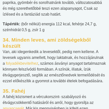
paprika, gyömbér és sorolhatnánk tovább, változatosabbá
és még szerethetőbbé teszi ezen alapanyagot, Csak az
ízlésed és a fantáziád szab határt.
Tápérték:
(bőr nélkül) energia 112 kcal, fehérje 24,7 g,
szénhidrát 0,5 g, zsír 1 g
34. Minden leves, ami zöldségekből
készült
Van, aki idegenkedik a levesektől, pedig nem kellene. A
levesek ugyanis amellett, hogy laktatnak, és hozzájárulnak
a
folyadékbevitelhez
, számos ásványi anyagot tartalmaznak
könnyen felszívódó formában. A színük, illatuk, ízük
étvágygerjesztő, segítik az emésztőnedvek termelődését és
ezzel előkészítik a gyomrot a további ételek befogadására.
35. Fahéj
A fahéj közismert a vércukorszint- szabályozó és
étvágycsökkentő hatásáról és arról, hogy gyorsítja az
anyagcserét
. Már kis mennyiségben is kifejti ezen