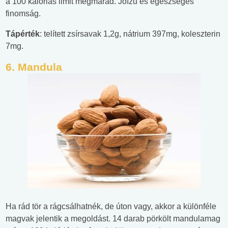
a 100 kalóriás limit megmarad. Jóízű és egészséges
finomság.
Tápérték
: telített zsírsavak 1,2g, nátrium 397mg, koleszterin
7mg.
6.
Mandula
Ha rád tör a rágcsálhatnék, de úton vagy, akkor a különféle
magvak jelentik a megoldást. 14 darab pörkölt mandulamag