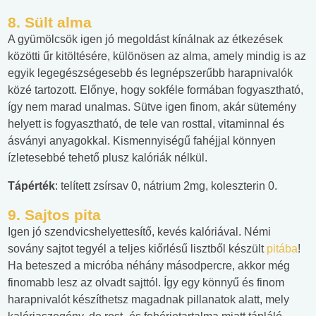
8.
Sült alma
A gyümölcsök igen jó megoldást kínálnak az étkezések
közötti űr kitöltésére, különösen az alma, amely mindig is az
egyik legegészségesebb és legnépszerűbb harapnivalók
közé tartozott. Előnye, hogy sokféle formában fogyasztható,
így nem marad unalmas. Sütve igen finom, akár sütemény
helyett is fogyasztható, de tele van rosttal, vitaminnal és
ásványi anyagokkal. Kismennyiségű fahéjjal könnyen
ízletesebbé tehető plusz kalóriák nélkül.
Tápérték
: telített zsírsav 0, nátrium 2mg, koleszterin 0.
9.
Sajtos pita
Igen jó szendvicshelyettesítő, kevés kalóriával. Némi
sovány sajtot tegyél a teljes kiőrlésű lisztből készült
pitába
!
Ha beteszed a micróba néhány másodpercre, akkor még
finomabb lesz az olvadt sajttól. Így egy könnyű és finom
harapnivalót készíthetsz magadnak pillanatok alatt, mely