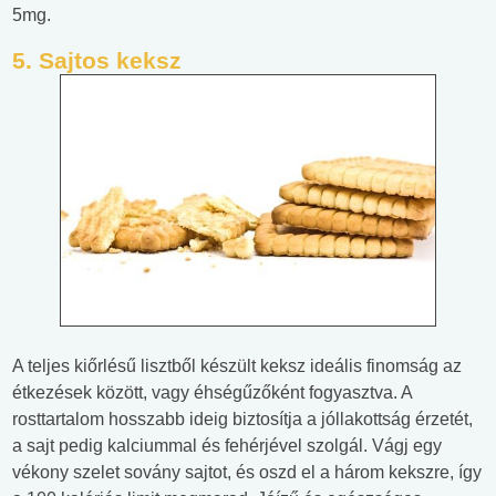
5mg.
5. S
ajtos keksz
A teljes kiőrlésű lisztből készült keksz ideális finomság az
étkezések között, vagy éhségűzőként fogyasztva. A
rosttartalom hosszabb ideig biztosítja a jóllakottság érzetét,
a sajt pedig kalciummal és fehérjével szolgál. Vágj egy
vékony szelet sovány sajtot, és oszd el a három kekszre, így