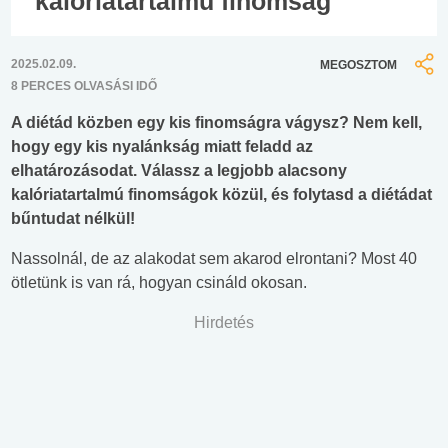
kalóriatartalmú finomság
2025.02.09.
MEGOSZTOM
8 PERCES OLVASÁSI IDŐ
A diétád közben egy kis finomságra vágysz? Nem kell,
hogy egy kis nyalánkság miatt feladd az
elhatározásodat. Válassz a legjobb alacsony
kalóriatartalmú finomságok közül, és folytasd a diétádat
bűntudat nélkül!
Nassolnál, de az alakodat sem akarod elrontani? Most 40
ötletünk is van rá, hogyan csináld okosan.
Hirdetés