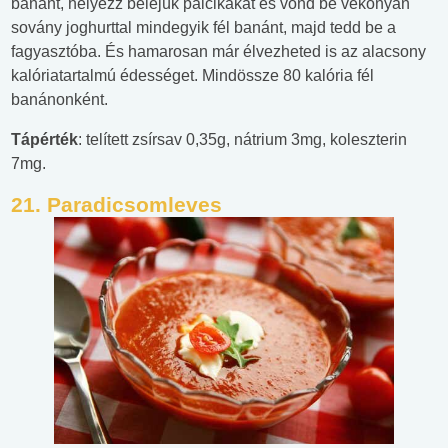
banánt, helyezz beléjük pálcikákat és vond be vékonyan
sovány joghurttal mindegyik fél banánt, majd tedd be a
fagyasztóba. És hamarosan már élvezheted is az alacsony
kalóriatartalmú édességet. Mindössze 80 kalória fél
banánonként.
Tápérték
: telített zsírsav 0,35g, nátrium 3mg, koleszterin
7mg.
21.
Paradicsomleves