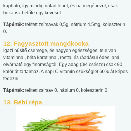
kapható, így mindig nálad lehet, és ha megéhezel, csak
bekapsz belőle egy keveset.
Tápérték
: telített zsírsavak 0,5g, nátrium 4.5mg, koleszterin
0.
12.
Fagyasztott mangókocka
Igazi hűsítő csemege, és nagyon egészséges, tele van
vitaminnal, béta karotinnal, rosttal és ráadásul édes, ami
elvárható egy finomságtól. Egy adag (3/4 csésze) csak 90
kalóriát tartalmaz. A napi C-vitamin szükséglet 60%-át képes
fedezni.
Tápérték
: telített zsírsav 0, nátrium 0, koleszterin 0.
13.
Bébi répa