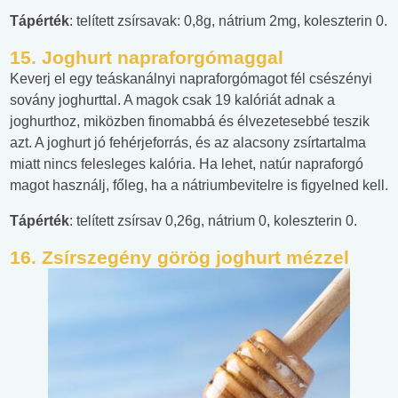
Tápérték
: telített zsírsavak: 0,8g, nátrium 2mg, koleszterin 0.
15.
Joghurt napraforgómaggal
Keverj el egy teáskanálnyi napraforgómagot fél csészényi
sovány joghurttal. A magok csak 19 kalóriát adnak a
joghurthoz, miközben finomabbá és élvezetesebbé teszik
azt. A joghurt jó fehérjeforrás, és az alacsony zsírtartalma
miatt nincs felesleges kalória. Ha lehet, natúr napraforgó
magot használj, főleg, ha a nátriumbevitelre is figyelned kell.
Tápérték
: telített zsírsav 0,26g, nátrium 0, koleszterin 0.
16.
Zsírszegény görög joghurt mézzel