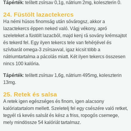
Tápérték
: telített zsírsav 0,1g, nátrium 2mg, koleszterin 0.
24.
Füstölt lazactekercs
Ha némi húsos finomság után sóvárogsz, akkor a
lazactekercs éppen neked való. Vágj vékony, apró
szeleteket a füstölt lazacból, majd kenj rá sovány krémsajtot
és tekerd fel. Egy ilyen tekercs tele van fehérjével és
szívbarát omega-3 zsírsavval, igaz kicsit több a
nátriumtartalma a pácolás miatt. Két ilyen tekercs összesen
nincs 100 kalória.
Tápérték
: telített zsírsav 1,6g, nátrium 495mg, koleszterin
13mg.
25.
Retek és salsa
A retek igen egészséges és finom, igen alacsony
kalóriatartalom mellett. Szeletelj fel egy csészére való retket,
tegyél rá kevés salsát és kész a friss, ropogós csemege,
mely mindössze 54 kalóriát tartalmaz.