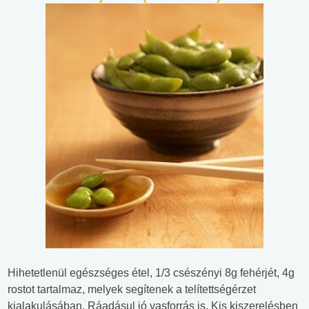
Hihetetlenül egészséges étel, 1/3 csészényi 8g fehérjét, 4g
rostot tartalmaz, melyek segítenek a telítettségérzet
kialakulásában. Ráadásul jó vasforrás is. Kis kiszerelésben