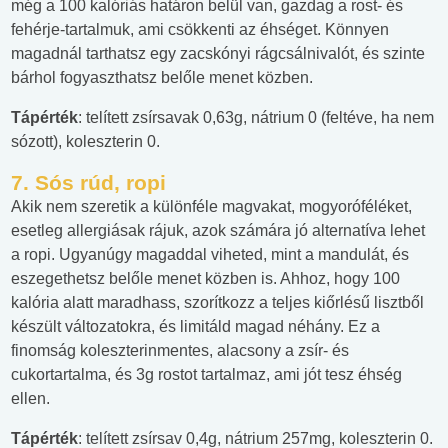
még a 100 kalóriás határon belül van, gazdag a rost- és
fehérje-tartalmuk, ami csökkenti az éhséget. Könnyen
magadnál tarthatsz egy zacskónyi rágcsálnivalót, és szinte
bárhol fogyaszthatsz belőle menet közben.
Tápérték
: telített zsírsavak 0,63g, nátrium 0 (feltéve, ha nem
sózott), koleszterin 0.
7.
Sós rúd, ropi
Akik nem szeretik a különféle magvakat, mogyoróféléket,
esetleg allergiásak rájuk, azok számára jó alternatíva lehet
a ropi. Ugyanúgy magaddal viheted, mint a mandulát, és
eszegethetsz belőle menet közben is. Ahhoz, hogy 100
kalória alatt maradhass, szorítkozz a teljes kiőrlésű lisztből
készült változatokra, és limitáld magad néhány. Ez a
finomság koleszterinmentes, alacsony a zsír- és
cukortartalma, és 3g rostot tartalmaz, ami jót tesz éhség
ellen.
Tápérték
: telített zsírsav 0,4g, nátrium 257mg, koleszterin 0.