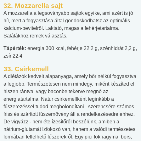
32. Mozzarella sajt
A mozzarella a legsoványabb sajtok egyike, ami azért is jó
hír, mert a fogyasztása által gondoskodhatsz az optimális
kalcium-bevitelről. Laktató, magas a fehérjetartalma.
Salátákhoz remek választás.
Tápérték:
energia 300 kcal, fehérje 22,2 g, szénhidrát 2,2 g,
zsír 22,4
33. Csirkemell
A diétázók kedvelt alapanyaga, amely bőr nélkül fogyasztva
a legjobb. Természetesen nem mindegy, miként készíted el,
hiszen rántva, vagy baconbe tekerve megnő az
energiatartalma. Natur csirkemellként leginkább a
fűszerezéssel tudod megbolondítani - szerencsére számos
friss és szárított fúszernövény áll a rendelkezésedre ehhez.
De vigyázz - nem ételízesítőről beszélünk, amiben a
nátrium-glutamát ízfokozó van, hanem a valódi természetes
formában fellelhető fűszerekről. Egy pici fokhagyma, bors,