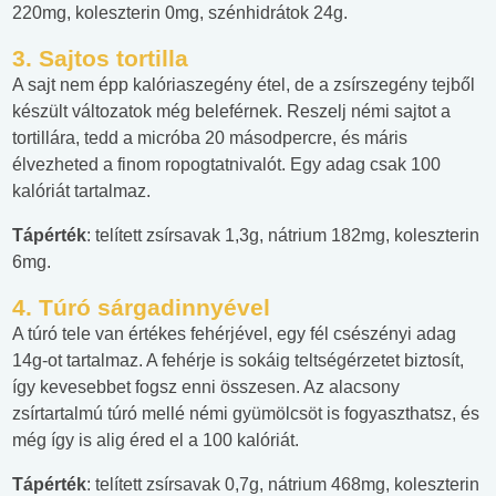
220mg, koleszterin 0mg, szénhidrátok 24g.
3.
Sajtos tortilla
A sajt nem épp kalóriaszegény étel, de a zsírszegény tejből
készült változatok még beleférnek. Reszelj némi sajtot a
tortillára, tedd a micróba 20 másodpercre, és máris
élvezheted a finom ropogtatnivalót. Egy adag csak 100
kalóriát tartalmaz.
Tápérték
: telített zsírsavak 1,3g, nátrium 182mg, koleszterin
6mg.
4.
Túró sárgadinnyével
A túró tele van értékes fehérjével, egy fél csészényi adag
14g-ot tartalmaz. A fehérje is sokáig teltségérzetet biztosít,
így kevesebbet fogsz enni összesen. Az alacsony
zsírtartalmú túró mellé némi gyümölcsöt is fogyaszthatsz, és
még így is alig éred el a 100 kalóriát.
Tápérték
: telített zsírsavak 0,7g, nátrium 468mg, koleszterin