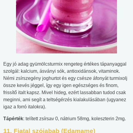
Egy jó adag gyümölcsturmix rengeteg értékes tápanyaggal
szolgál: kalcium, ásványi sók, antioxidánsok, vitaminok.
Némi zsírszegény joghurtot és egy csésze áfonyát turmixolj
össze kevés jéggel, így egy igen egészséges és finom,
frissítő italt kapsz. Mivel hideg, ezért lassabban tudod csak
meginni, ami segít a teltségérzés kialakulásában (ugyanez
igaz a forró italokra).
Tápérték
: telített zsírsav 0, nátrium 58mg, koleszterin 2mg.
11.
Fiatal szójabab (Edamame)