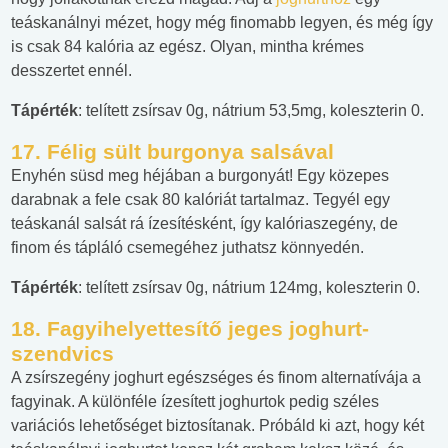
teáskanálnyi mézet, hogy még finomabb legyen, és még így
is csak 84 kalória az egész. Olyan, mintha krémes
desszertet ennél.
Tápérték
: telített zsírsav 0g, nátrium 53,5mg, koleszterin 0.
17.
Félig sült burgonya salsával
Enyhén süsd meg héjában a burgonyát! Egy közepes
darabnak a fele csak 80 kalóriát tartalmaz. Tegyél egy
teáskanál salsát rá ízesítésként, így kalóriaszegény, de
finom és tápláló csemegéhez juthatsz könnyedén.
Tápérték
: telített zsírsav 0g, nátrium 124mg, koleszterin 0.
18.
Fagyihelyettesítő jeges joghurt-
szendvics
A zsírszegény joghurt egészséges és finom alternatívája a
fagyinak. A különféle ízesített joghurtok pedig széles
variációs lehetőséget biztosítanak. Próbáld ki azt, hogy két