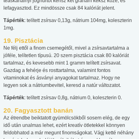
teáskanálnyi joghurtot kensz két graham keksz közé, és
lefagyasztod. Ez mindössze csak 84 kalóriát jelent.
Tápérték
: telített zsírsav 0,13g, nátrium 104mg, koleszterin
1mg.
19.
Pisztácia
Ne félj ettől a finom csemegétől, mivel a zsírsavtartalma a
jóféle, telítetlen típusú. 20 szem pisztácia csak 80 kalóriát
tartalmaz, és kevesebb mint 1 gramm telített zsírsavat.
Gazdag a fehérje és rosttartalma, valamint fontos
vitaminokat és ásványi anyagokat tartalmaz. Hogy ne
legyen sok a nátriumbevitel, keresd a natúr változatot.
Tápérték
: telített zsírsav 0,8g, nátrium 0, koleszterin 0.
20.
Fagyasztott banán
Az étrendbe beiktatott gyümölcsökből sosem elég, de egy
idő után unalmas lehet, ezért kreatív ötletekkel könnyen
feldobhatod a már megunt finomságokat. Vágj ketté néhány