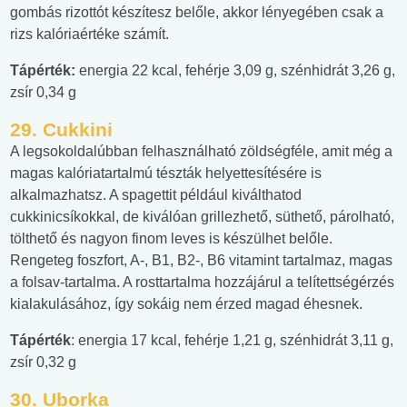
gombás rizottót készítesz belőle, akkor lényegében csak a
rizs kalóriaértéke számít.
Tápérték:
energia 22 kcal, fehérje 3,09 g, szénhidrát 3,26 g,
zsír 0,34 g
29. Cukkini
A legsokoldalúbban felhasználható zöldségféle, amit még a
magas kalóriatartalmú tészták helyettesítésére is
alkalmazhatsz. A spagettit például kiválthatod
cukkinicsíkokkal, de kiválóan grillezhető, süthető, párolható,
tölthető és nagyon finom leves is készülhet belőle.
Rengeteg foszfort, A-, B1, B2-, B6 vitamint tartalmaz, magas
a folsav-tartalma. A rosttartalma hozzájárul a telítettségérzés
kialakulásához, így sokáig nem érzed magad éhesnek.
Tápérték
: energia 17 kcal, fehérje 1,21 g, szénhidrát 3,11 g,
zsír 0,32 g
30. Uborka