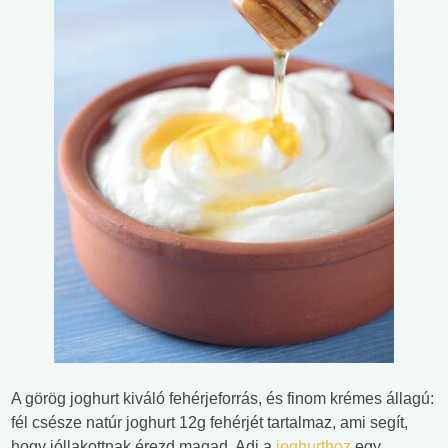
A görög joghurt kiváló fehérjeforrás, és finom krémes állagú:
fél csésze natúr joghurt 12g fehérjét tartalmaz, ami segít,
hogy jóllakottnak érezd magad. Adj a
joghurthoz
egy