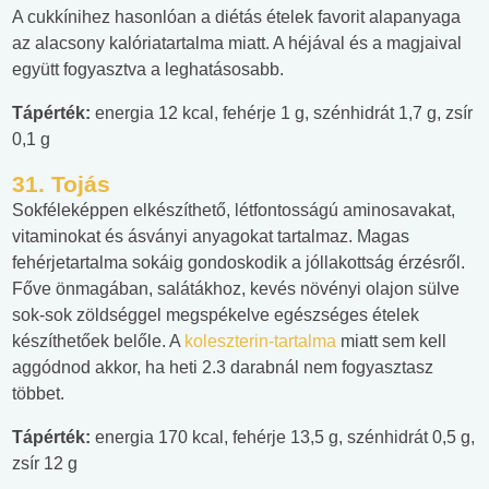
A cukkínihez hasonlóan a diétás ételek favorit alapanyaga
az alacsony kalóriatartalma miatt. A héjával és a magjaival
együtt fogyasztva a leghatásosabb.
Tápérték:
energia 12 kcal, fehérje 1 g, szénhidrát 1,7 g, zsír
0,1 g
31. Tojás
Sokféleképpen elkészíthető, létfontosságú aminosavakat,
vitaminokat és ásványi anyagokat tartalmaz. Magas
fehérjetartalma sokáig gondoskodik a jóllakottság érzésről.
Főve önmagában, salátákhoz, kevés növényi olajon sülve
sok-sok zöldséggel megspékelve egészséges ételek
készíthetőek belőle. A
koleszterin-tartalma
miatt sem kell
aggódnod akkor, ha heti 2.3 darabnál nem fogyasztasz
többet.
Tápérték:
energia 170 kcal, fehérje 13,5 g, szénhidrát 0,5 g,
zsír 12 g