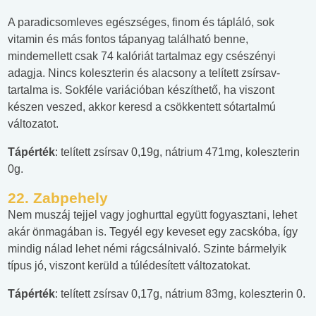
A paradicsomleves egészséges, finom és tápláló, sok
vitamin és más fontos tápanyag található benne,
mindemellett csak 74 kalóriát tartalmaz egy csészényi
adagja. Nincs koleszterin és alacsony a telített zsírsav-
tartalma is. Sokféle variációban készíthető, ha viszont
készen veszed, akkor keresd a csökkentett sótartalmú
változatot.
Tápérték
: telített zsírsav 0,19g, nátrium 471mg, koleszterin
0g.
22.
Zabpehely
Nem muszáj tejjel vagy joghurttal együtt fogyasztani, lehet
akár önmagában is. Tegyél egy keveset egy zacskóba, így
mindig nálad lehet némi rágcsálnivaló. Szinte bármelyik
típus jó, viszont kerüld a túlédesített változatokat.
Tápérték
: telített zsírsav 0,17g, nátrium 83mg, koleszterin 0.