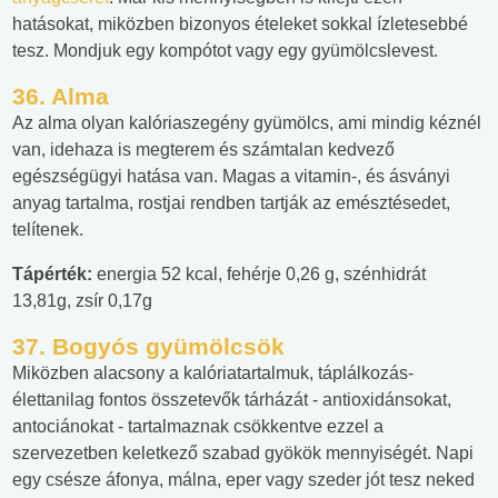
hatásokat, miközben bizonyos ételeket sokkal ízletesebbé
tesz. Mondjuk egy kompótot vagy egy gyümölcslevest.
36. Alma
Az alma olyan kalóriaszegény gyümölcs, ami mindig kéznél
van, idehaza is megterem és számtalan kedvező
egészségügyi hatása van. Magas a vitamin-, és ásványi
anyag tartalma, rostjai rendben tartják az emésztésedet,
telítenek.
Tápérték:
energia 52 kcal, fehérje 0,26 g, szénhidrát
13,81g, zsír 0,17g
37. Bogyós gyümölcsök
Miközben alacsony a kalóriatartalmuk, táplálkozás-
élettanilag fontos összetevők tárházát - antioxidánsokat,
antociánokat - tartalmaznak csökkentve ezzel a
szervezetben keletkező szabad gyökök mennyiségét. Napi
egy csésze áfonya, málna, eper vagy szeder jót tesz neked