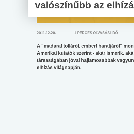
valószínűbb az elhíz
2011.12.20.
1 PERCES OLVASÁSI IDŐ
A “madarat tolláról, embert barátjáról” mo
Amerikai kutatók szerint - akár ismerik, ak
társaságában jóval hajlamosabbak vagyunk 
elhízás világnapján.