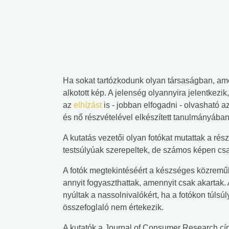
Ha sokat tartózkodunk olyan társaságban, am
alkotott kép. A jelenség olyannyira jelentkezi
az
elhízást
is - jobban elfogadni - olvasható a
és nő részvételével elkészített tanulmányában
A kutatás vezetői olyan fotókat mutattak a r
testsúlyúak szerepeltek, de számos képen csa
A fotók megtekintéséért a készséges közremű
annyit fogyaszthattak, amennyit csak akartak
nyúltak a nassolnivalókért, ha a fotókon túlsúl
összefoglaló nem értekezik.
A kutatók a Journal of Consumer Research cím