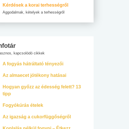
Kérdések a korai terhességről
Aggodalmak, kételyek a terhességről
nfotár
asznos, kapcsolódó cikkek
A fogyás hátráltató tényezői
Az almaecet jótékony hatásai
Hogyan győzz az édesség felett? 13
tipp
Fogyókúrás ételek
Az igazság a cukorfüggőségről
Koplalás nélkül fogyni – Étkezz