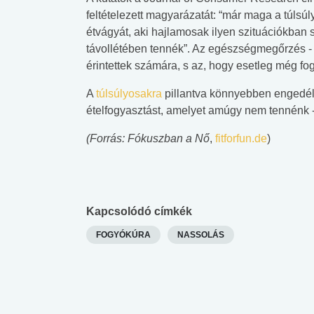
feltételezett magyarázatát: “már maga a túlsúly
étvágyát, aki hajlamosak ilyen szituációkban s
távollétében tennék”. Az egészségmegőrzés - a 
érintettek számára, s az, hogy esetleg még fo
A
túlsúlyosakra
pillantva könnyebben engedé
ételfogyasztást, amelyet amúgy nem tennénk - 
(Forrás: Fókuszban a Nő
,
fitforfun.de
)
Kapcsolódó címkék
FOGYÓKÚRA
NASSOLÁS