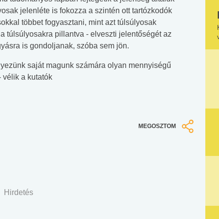
osak jelenléte is fokozza a szintén ott tartózkodók
okkal többet fogyasztani, mint azt túlsúlyosak
túlsúlyosakra pillantva - elveszti jelentőségét az
gyásra is gondoljanak, szóba sem jön.
lyezünk saját magunk számára olyan mennyiségű
vélik a kutatók
MEGOSZTOM
Hirdetés