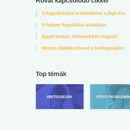
Rovat kapcsolódó cikkei
 alkohol
#Zöldövezet
#Betegségek
lent az
Mekkora az ökológiai
Elsősegély
A fogyókúrába is beleférhet a jégkrém
lábnyomod?
tudásteszt
A helyes fogyókúra szabályai
Egyél lassan, könnyebben fogysz!
Helyes táplálkozással a boldogságért
Top témák
ZÜLŐKNEK
#BETEGSÉGEK
#TESTI PROBLÉMÁ