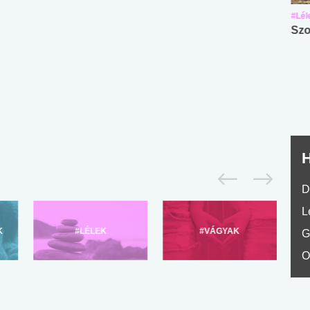
#Suli, munka
#Suli, munka
#Lél
Angol középfokú
Internet-függőség
Szo
nyelvvizsga teszt -
teszt
No.42
H
D
L
K
#LÉLEK
#VÁGYAK
G
O