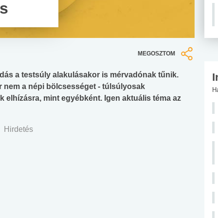
ás
MEGOSZTOM
ndás a testsúly alakulásakor is mérvadónak tűnik.
I
ár nem a népi bölcsességet - túlsúlyosak
H
elhízásra, mint egyébként. Igen aktuális téma az
Hirdetés