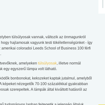
elyben túlsúlyosak vannak, változik az önmagunkról
k, hogy hajlamosak vagyunk testi tökéletlenségünket - így
z amerikai coloradoi Leeds School of Business 100 férfi
.
észtvevőknek, amelyeken
túlsúlyosak
, illetve normál
k egy egyszerű lámpa volt látható.
ködők bonbonokat, kekszeket kaptak jutalmul, amelyből
. A képeket nézegetők 70-100 százalékkal gyakrabban
yosak szerepeltek. A lámpák által kiváltott hatásról az
ű tudományos lapban fejtegetik a jelenség általuk