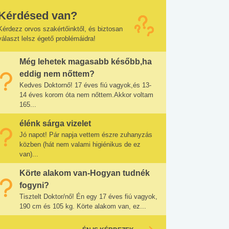
Kérdésed van?
Kérdezz orvos szakértőinktől, és biztosan
választ lelsz égető problémáidra!
Még lehetek magasabb később,ha
eddig nem nőttem?
Kedves Doktornő! 17 éves fiú vagyok,és 13-
14 éves korom óta nem nőttem.Akkor voltam
165...
élénk sárga vizelet
Jó napot! Pár napja vettem észre zuhanyzás
közben (hát nem valami higiénikus de ez
van)...
Körte alakom van-Hogyan tudnék
fogyni?
Tisztelt Doktor/nő! Én egy 17 éves fiú vagyok,
190 cm és 105 kg. Körte alakom van, ez...