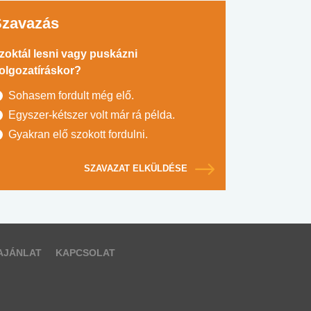
Szavazás
zoktál lesni vagy puskázni
olgozatíráskor?
Sohasem fordult még elő.
Egyszer-kétszer volt már rá példa.
Gyakran elő szokott fordulni.
SZAVAZAT ELKÜLDÉSE
AJÁNLAT
KAPCSOLAT