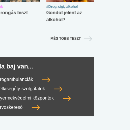
ek
#Drog, cigi, alkohol
#Zöldövezet
rongás teszt
Gondot jelent az
Mekkora az ö
alkohol?
lábnyomod?
MÉG TÖBB TESZT
a baj van...
rogambulanciák
elkisegély-szolgálatok
#SULI, MUNKA
#DROG, CIGI, ALKOHOL
#TÁPLÁLK
yermekvédelmi központok
rvoskereső