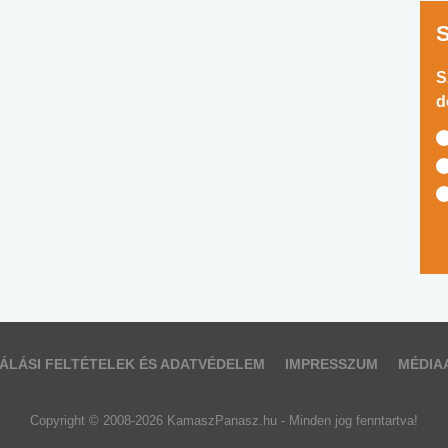
S
d
ÁLÁSI FELTÉTELEK ÉS ADATVÉDELEM
IMPRESSZUM
MÉDIA
Copyright © 2008-2026 KamaszPanasz.hu - Minden jog fenntartva!