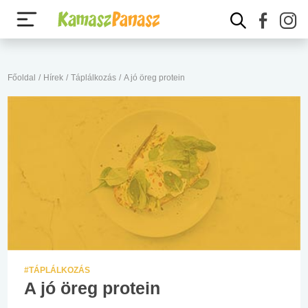
Főoldal
/
Hírek
/
Táplálkozás
/
A jó öreg protein
#TÁPLÁLKOZÁS
A jó öreg protein