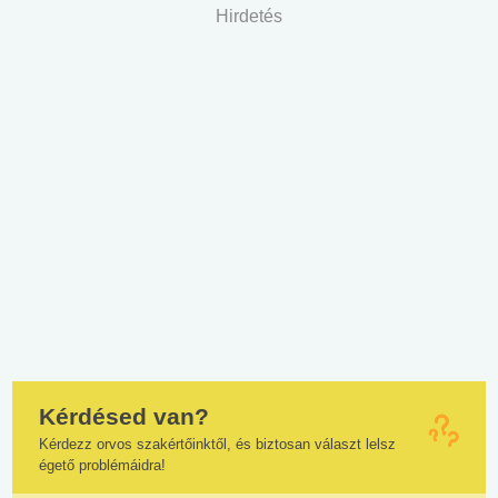
Hirdetés
Kérdésed van?
Kérdezz orvos szakértőinktől, és biztosan választ lelsz
égető problémáidra!