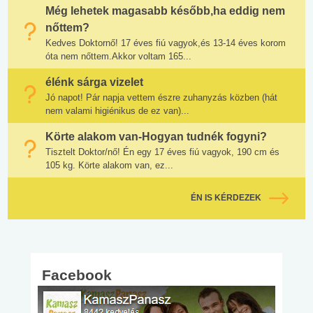
Még lehetek magasabb később,ha eddig nem
nőttem?
Kedves Doktornő! 17 éves fiú vagyok,és 13-14 éves korom
óta nem nőttem.Akkor voltam 165...
élénk sárga vizelet
Jó napot! Pár napja vettem észre zuhanyzás közben (hát
nem valami higiénikus de ez van)...
Körte alakom van-Hogyan tudnék fogyni?
Tisztelt Doktor/nő! Én egy 17 éves fiú vagyok, 190 cm és
105 kg. Körte alakom van, ez...
ÉN IS KÉRDEZEK
Facebook