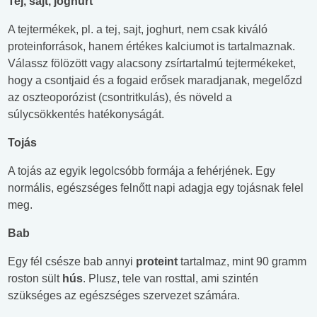
Tej, sajt, joghurt
A tejtermékek, pl. a tej, sajt, joghurt, nem csak kiváló
proteinforrások, hanem értékes kalciumot is tartalmaznak.
Válassz fölözött vagy alacsony zsírtartalmú tejtermékeket,
hogy a csontjaid és a fogaid erősek maradjanak, megelőzd
az oszteoporózist (csontritkulás), és növeld a
súlycsökkentés hatékonyságát.
Tojás
A tojás az egyik legolcsóbb formája a fehérjének. Egy
normális, egészséges felnőtt napi adagja egy tojásnak felel
meg.
Bab
Egy fél csésze bab annyi
proteint
tartalmaz, mint 90 gramm
roston sült
hús
. Plusz, tele van rosttal, ami szintén
szükséges az egészséges szervezet számára.