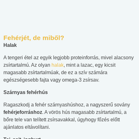
Fehérjét, de miből?
Halak
A tengeri étel az egyik legjobb proteinforrás, mivel alacsony
zsírtartalmú. Az olyan
halak
, mint a lazac, egy kicsit
magasabb zsírtartalmúak, de ez a szív számára
egészségesebb fajta vagy omega-3 zsírsav.
Szárnyas fehérhús
Ragaszkodj a fehér szárnyashúshoz, a nagyszerű sovány
fehérjeforráshoz
. A vörös hús magasabb zsírtartalmú, a
bőre tele van telített zsírsavakkal, úgyhogy főzés előtt
ajánlatos eltávolítani.