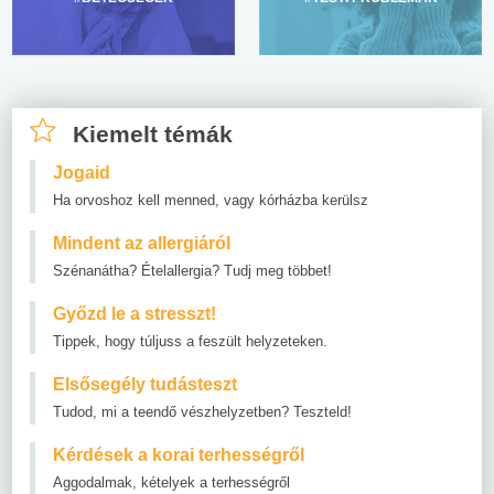
Kiemelt témák
Jogaid
Ha orvoshoz kell menned, vagy kórházba kerülsz
Mindent az allergiáról
Szénanátha? Ételallergia? Tudj meg többet!
Győzd le a stresszt!
Tippek, hogy túljuss a feszült helyzeteken.
Elsősegély tudásteszt
Tudod, mi a teendő vészhelyzetben? Teszteld!
Kérdések a korai terhességről
Aggodalmak, kételyek a terhességről