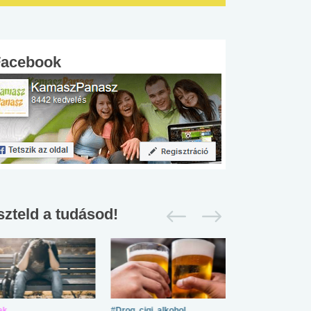
Facebook
szteld a tudásod!
ek
#Drog, cigi, alkohol
#Zöldövezet