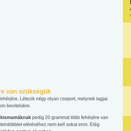
ére van szükségük
érjére. Létezik négy olyan csoport, melynek tagjai
ein bevitelükre.
s kismamáknak
pedig 20 grammal több fehérjére van
teintöbblet eléréséhez nem kell sokat enni. Elég