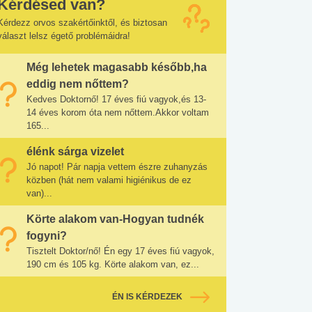
Kérdésed van?
Kérdezz orvos szakértőinktől, és biztosan
választ lelsz égető problémáidra!
Még lehetek magasabb később,ha
eddig nem nőttem?
Kedves Doktornő! 17 éves fiú vagyok,és 13-
14 éves korom óta nem nőttem.Akkor voltam
165...
élénk sárga vizelet
Jó napot! Pár napja vettem észre zuhanyzás
közben (hát nem valami higiénikus de ez
van)...
Körte alakom van-Hogyan tudnék
fogyni?
Tisztelt Doktor/nő! Én egy 17 éves fiú vagyok,
190 cm és 105 kg. Körte alakom van, ez...
ÉN IS KÉRDEZEK