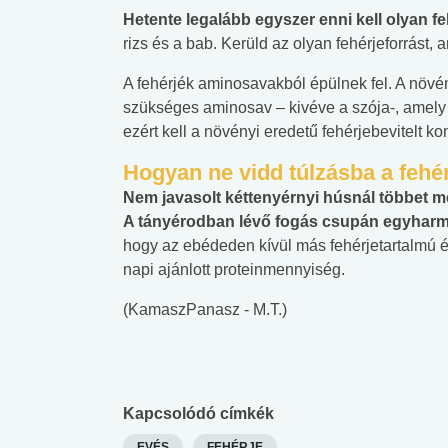
Hetente legalább egyszer enni kell olyan fe
rizs és a bab. Kerüld az olyan fehérjeforrást, 
A fehérjék aminosavakból épülnek fel. A növé
szükséges aminosav – kivéve a szója-, amely s
ezért kell a növényi eredetű fehérjebevitelt kom
Hogyan ne vidd túlzásba a fehé
Nem javasolt kéttenyérnyi húsnál többet m
A tányérodban lévő fogás csupán egyharma
hogy az ebédeden kívül más fehérjetartalmú él
napi ajánlott proteinmennyiség.
(KamaszPanasz - M.T.)
Kapcsolódó címkék
EVÉS
FEHÉRJE