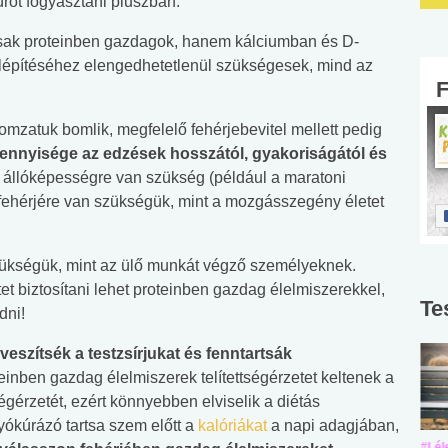
úrót fogyasztani pluszban.
k proteinben gazdagok, hanem kálciumban és D-
elépítéséhez elengedhetetlenül szükségesek, mind az
zomzatuk bomlik, megfelelő fehérjebevitel mellett pedig
mennyisége az edzések hosszától, gyakoriságától és
 állóképességre van szükség (például a maratoni
b fehérjére van szükségük, mint a mozgásszegény életet
szükségük, mint az ülő munkát végző személyeknek.
et biztosítani lehet proteinben gazdag élelmiszerekkel,
Te
dni!
lveszítsék a testzsírjukat és fenntartsák
teinben gazdag élelmiszerek telítettségérzetet keltenek a
gérzetét, ezért könnyebben elviselik a diétás
ókúrázó tartsa szem előtt a
kalóriákat
a napi adagjában,
#Suli, munka
#Suli, munka
#Lél