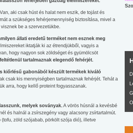
válasszon fehérjében gazdag élelmiszereket.
Angol középfokú
Internet-függőség
Szo
. Van, aki csak húst és halat nem eszik, de tojást és
nyelvvizsga teszt -
teszt
émát a szükséges fehérjemennyiség biztosítása, mivel a
No.42
t visznek be a szervezetükbe.
milyen állati eredetű terméket nem esznek meg
miszereket iktatják ki az étrendjükből, vagyis a
 ugyan, hogy nagyon sok zöldséget és gyümölcsöt
H
eltétlenül tartalmaznak elegendő fehérjét.
ljes kiőrlésű gabonából készült termékek kiváló
D
ak csak kis mennyiségben tartalmaznak fehérjét. Tehát a
L
k arra, hogy kellő proteint fogyasszanak.
G
O
álasszunk, melyek soványak.
A vörös húsnál a kevésbé
knél és halnál a zsírszegény vagy alacsony zsírtartalmút.
ofu, zöld szójabab, pörkölt szója dió), illetve