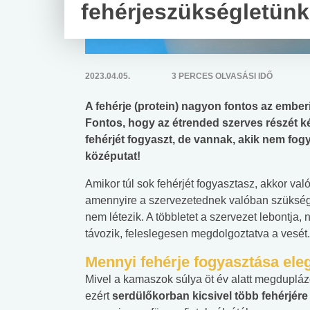
fehérjeszükségletün
2023.04.05.
3 PERCES OLVASÁSI IDŐ
A fehérje (protein) nagyon fontos az ember
Fontos, hogy az étrended szerves részét ké
fehérjét fogyaszt, de vannak, akik nem fogy
középutat!
Amikor túl sok fehérjét fogyasztasz, akkor val
amennyire a szervezetednek valóban szüksége
nem létezik. A többletet a szervezet lebontja,
távozik, feleslegesen megdolgoztatva a vesét.
Mennyi fehérje fogyasztása el
Mivel a kamaszok súlya öt év alatt megduplá
ezért
serdülőkorban kicsivel több fehérjér