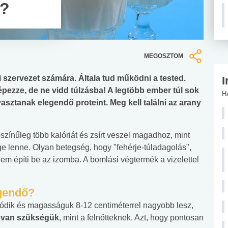
k?
MEGOSZTOM
i szervezet számára. Általa tud működni a tested.
I
pezze, de ne vidd túlzásba! A legtöbb ember túl sok
H
asztanak elegendő proteint. Meg kell találni az arany
ószínűleg több kalóriát és zsírt veszel magadhoz, mint
 lenne. Olyan betegség, hogy "fehérje-túladagolás",
 nem építi be az izomba. A bomlási végtermék a vizelettel
egendő?
zódik és magasságuk 8-12 centiméterrel nagyobb lesz,
e van szükségük
, mint a felnőtteknek. Azt, hogy pontosan