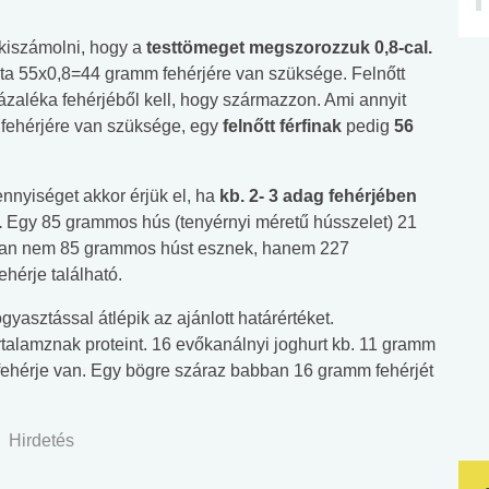
 kiszámolni, hogy a
testtömeget megszorozzuk 0,8-cal.
nta 55x0,8=44 gramm fehérjére van szüksége. Felnőtt
ázaléka fehérjéből kell, hogy származzon. Ami annyit
fehérjére van szüksége, egy
felnőtt férfinak
pedig
56
nnyiséget akkor érjük el, ha
kb. 2- 3 adag fehérjében
.
Egy 85 grammos hús (tenyérnyi méretű hússzelet) 21
osan nem 85 grammos húst esznek, hanem 227
hérje található.
yasztással átlépik az ajánlott határértéket.
rtalamznak proteint. 16 evőkanálnyi joghurt kb. 11 gramm
 fehérje van. Egy bögre száraz babban 16 gramm fehérjét
Hirdetés