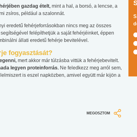
hérjében gazdag ételt,
mint a hal, a borsó, a lencse, a
ami zsíros, például a szalonnát.
S
d
nyi eredetű fehérjeforrásokban nincs meg az összes
egítségével felépíthetjük a saját fehérjéinket, éppen
binálni állati eredetű fehérje bevitelével.
rje fogyasztását?
egenni,
mert akkor már túlzásba vittük a fehérjebevitelt.
da legyen proteinforrás.
Ne feledkezz meg arról sem,
elmiszert is eszel napközben, amivel együtt már kijön a
MEGOSZTOM