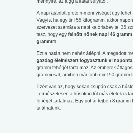
mennyire, az függ a fiatal súlyától.
A napi ajánlott protein-mennyiséget úgy lehet
Vagyis, ha egy tini 55 kilogramm, akkor napo
szervezet számára a napi kalóriabevitel 35 sz
tesz, hogy egy
felnőtt nőnek napi 46 gramm
gramm
ra.
Ezt a határt nem nehéz átlépni. A megadott me
gazdag élelmiszert fogyasztunk el naponta
gramm fehérjét tartalmaz. Az emberek átlag
grammosat, amiben már több mint 50 gramm fe
Ezért van az, hogy sokan csupán csak a húsfog
Természetesen a húsokon túl más ételek is ta
fehérjét tartalmaz. Egy pohár tejben 8 gramm
találhatunk.