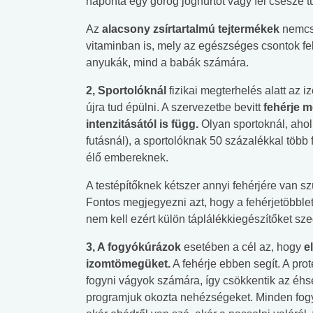
naponta egy görög joghurtot vagy fél csésze t
Az
alacsony zsírtartalmú tejtermékek
nemcsa
vitaminban is, mely az egészséges csontok f
anyukák, mind a babák számára.
2, Sportolóknál
fizikai megterhelés alatt az i
újra tud épülni. A szervezetbe bevitt
fehérje 
intenzitásától is függ.
Olyan sportoknál, ahol
futásnál), a sportolóknak 50 százalékkal töb
élő embereknek.
A testépítőknek kétszer annyi fehérjére van 
Fontos megjegyezni azt, hogy a fehérjetöbblet
nem kell ezért külön táplálékkiegészítőket sze
3, A fogyókúrázok
esetében a cél az, hogy
e
izomtömegüket.
A fehérje ebben segít. A pro
fogyni vágyok számára, így csökkentik az éhsé
programjuk okozta nehézségeket. Minden fogy
 alkohol
#Zöldövezet
#Betegségek