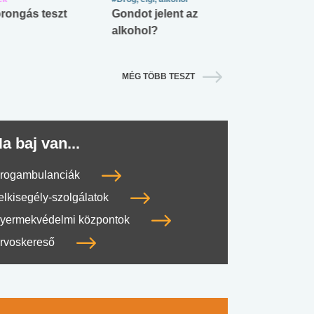
rongás teszt
Gondot jelent az
Mekkora az ö
alkohol?
lábnyomod?
MÉG TÖBB TESZT
a baj van...
rogambulanciák
elkisegély-szolgálatok
yermekvédelmi központok
rvoskereső