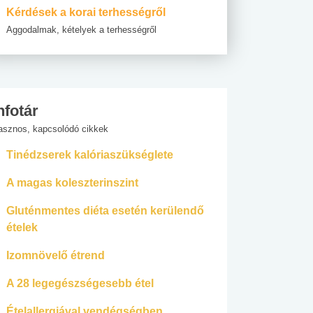
Kérdések a korai terhességről
Aggodalmak, kételyek a terhességről
nfotár
asznos, kapcsolódó cikkek
Tinédzserek kalóriaszükséglete
A magas koleszterinszint
Gluténmentes diéta esetén kerülendő
ételek
Izomnövelő étrend
A 28 legegészségesebb étel
Ételallergiával vendégségben