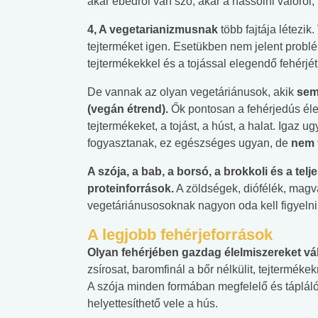
akár ebédről van szó, akár a nassolni valóról,
lent az
Mekkora az ökológiai
Elsősegély
4, A vegetarianizmusnak
több fajtája létezik
lábnyomod?
tudásteszt
tejterméket igen. Esetükben nem jelent probl
tejtermékekkel és a tojással elegendő fehérjé
De vannak az olyan vegetáriánusok, akik
sem
(vegán étrend).
Ők pontosan a fehérjedús élel
tejtermékeket, a tojást, a húst, a halat. Igaz
fogyasztanak, ez egészséges ugyan, de
nem f
A szója, a bab, a borsó, a brokkoli és a te
proteinforrások.
A zöldségek, diófélék, magv
vegetáriánusosoknak nagyon oda kell figyelniü
A legjobb fehérjeforrások
Olyan fehérjében gazdag élelmiszereket v
zsírosat, baromfinál a bőr nélkülit, tejterméke
A szója minden formában megfelelő és tápláló (t
helyettesíthető vele a hús.