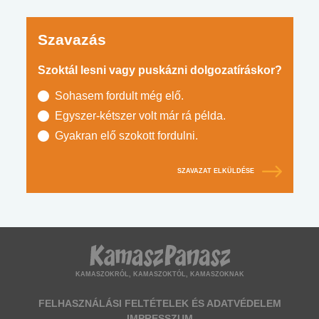
Szavazás
Szoktál lesni vagy puskázni dolgozatíráskor?
Sohasem fordult még elő.
Egyszer-kétszer volt már rá példa.
Gyakran elő szokott fordulni.
SZAVAZAT ELKÜLDÉSE
KAMASZOKRÓL, KAMASZOKTÓL, KAMASZOKNAK
FELHASZNÁLÁSI FELTÉTELEK ÉS ADATVÉDELEM
IMPRESSZUM