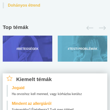
Dohányos étrend
Top témák
#BETEGSÉGEK
#TESTI PROBLÉMÁK
Kiemelt témák
Jogaid
Ha orvoshoz kell menned, vagy kórházba kerülsz
Mindent az allergiáról
Szénanátha? Ételallergia? Tudj meg többet!