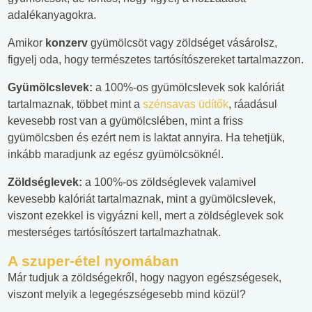
adalékanyagokra.
Amikor
konzerv
gyümölcsöt vagy zöldséget vásárolsz,
figyelj oda, hogy természetes tartósítószereket tartalmazzon.
Gyümölcslevek:
a 100%-os gyümölcslevek sok kalóriát
tartalmaznak, többet mint a
szénsavas üdítők
, ráadásul
kevesebb rost van a gyümölcslében, mint a friss
gyümölcsben és ezért nem is laktat annyira. Ha tehetjük,
inkább maradjunk az egész gyümölcsöknél.
Zöldséglevek:
a 100%-os zöldséglevek valamivel
kevesebb kalóriát tartalmaznak, mint a gyümölcslevek,
viszont ezekkel is vigyázni kell, mert a zöldséglevek sok
mesterséges tartósítószert tartalmazhatnak.
A szuper-étel nyomában
Már tudjuk a zöldségekről, hogy nagyon egészségesek,
viszont melyik a legegészségesebb mind közül?