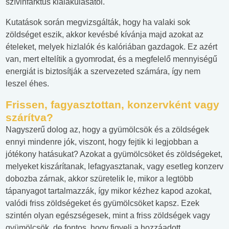
szívinfarktus kialakulásától.
Kutatások során megvizsgálták, hogy ha valaki sok
zöldséget eszik, akkor kevésbé kívánja majd azokat az
ételeket, melyek hizlalók és kalóriában gazdagok. Ez azért
van, mert eltelítik a gyomrodat, és a megfelelő mennyiségű
energiát is biztosítják a szervezeted számára, így nem
leszel éhes.
Frissen, fagyasztottan, konzervként vagy
szárítva?
Nagyszerű dolog az, hogy a gyümölcsök és a zöldségek
ennyi mindenre jók, viszont, hogy fejtik ki legjobban a
jótékony hatásukat? Azokat a gyümölcsöket és zöldségeket,
melyeket kiszárítanak, lefagyasztanak, vagy esetleg konzerv
dobozba zárnak, akkor szüretelik le, mikor a legtöbb
tápanyagot tartalmazzák, így mikor kézhez kapod azokat,
valódi friss zöldségeket és gyümölcsöket kapsz. Ezek
szintén olyan egészségesek, mint a friss zöldségek vagy
gyümölcsök, de fontos, hogy figyelj a hozzáadott