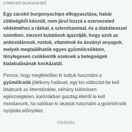
2 PERCES OLVASÁSI IDŐ
Egy zacskó burgonyachips elfogyasztása, habár
zöldségből készült, nem járul hozzá a szervezeted
védelméhez a rákkal, a szívrohammal, és a diabétesszel
szemben, viszont kutatások igazolják, hogy azok az
antioxidánsok, rostok, vitaminok és ásványi anyagok,
melyek megtalálhatók egyes gyümölcsökben,
ténylegesen csökkentik ezeknek a betegségek
kialakulásának kockázatát.
Persze, hogy megfelelően ki tudjuk használni a
gyümölcsök
jótékony hatásait, egy kis változást be kell
iktatnunk az étrendünkbe, néhány különösen
egészségtelen, kalóriákban gazdag ételről le kell
mondanunk, ha valóban ki akarjuk használni a gyümölcsök
nyújtotta előnyöket.
Hirdetés