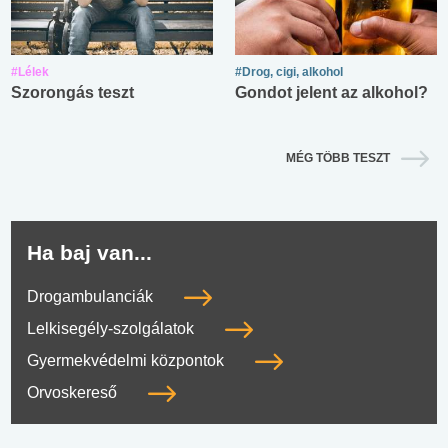
#Lélek
#Drog, cigi, alkohol
Szorongás teszt
Gondot jelent az alkohol?
MÉG TÖBB TESZT
Ha baj van...
Drogambulanciák
Lelkisegély-szolgálatok
Gyermekvédelmi központok
Orvoskereső