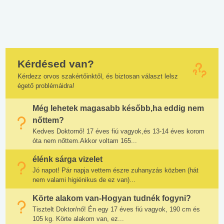
Kérdésed van?
Kérdezz orvos szakértőinktől, és biztosan választ lelsz
égető problémáidra!
Még lehetek magasabb később,ha eddig nem
nőttem?
Kedves Doktornő! 17 éves fiú vagyok,és 13-14 éves korom
óta nem nőttem.Akkor voltam 165...
élénk sárga vizelet
Jó napot! Pár napja vettem észre zuhanyzás közben (hát
nem valami higiénikus de ez van)...
Körte alakom van-Hogyan tudnék fogyni?
Tisztelt Doktor/nő! Én egy 17 éves fiú vagyok, 190 cm és
105 kg. Körte alakom van, ez...