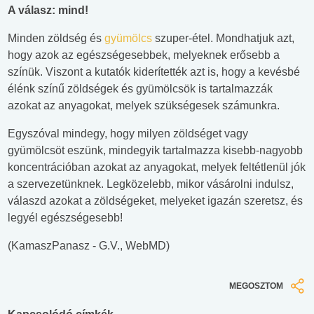
A válasz: mind!
Minden zöldség és
gyümölcs
szuper-étel. Mondhatjuk azt,
hogy azok az egészségesebbek, melyeknek erősebb a
színük. Viszont a kutatók kiderítették azt is, hogy a kevésbé
élénk színű zöldségek és gyümölcsök is tartalmazzák
azokat az anyagokat, melyek szükségesek számunkra.
Egyszóval mindegy, hogy milyen zöldséget vagy
gyümölcsöt eszünk, mindegyik tartalmazza kisebb-nagyobb
koncentrációban azokat az anyagokat, melyek feltétlenül jók
a szervezetünknek. Legközelebb, mikor vásárolni indulsz,
válaszd azokat a zöldségeket, melyeket igazán szeretsz, és
legyél egészségesebb!
(KamaszPanasz - G.V., WebMD)
MEGOSZTOM