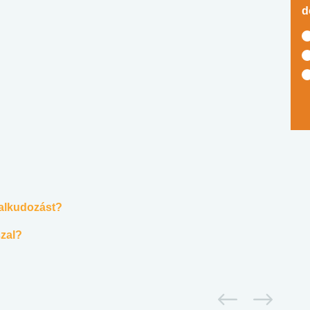
d
 alkudozást?
zal?