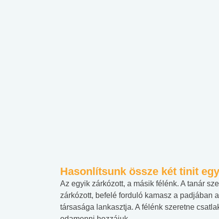
Hasonlítsunk össze két tinit eg
Az egyik zárkózott, a másik félénk. A tanár sz
zárkózott, befelé forduló kamasz a padjában a
társasága lankasztja. A félénk szeretne csatl
odamenni hozzájuk.