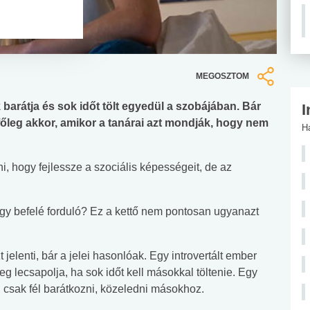
MEGOSZTOM
barátja és sok időt tölt egyedül a szobájában. Bár
I
őleg akkor, amikor a tanárai azt mondják, hogy nem
H
ni, hogy fejlessze a szociális képességeit, de az
agy befelé forduló? Ez a kettő nem pontosan ugyanazt
jelenti, bár a jelei hasonlóak. Egy introvertált ember
leg lecsapolja, ha sok időt kell másokkal töltenie. Egy
, csak fél barátkozni, közeledni másokhoz.