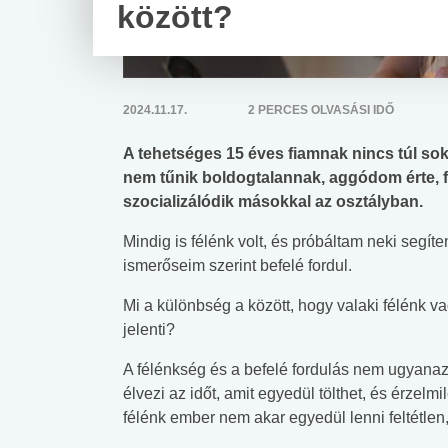
között?
2024.11.17.
2 PERCES OLVASÁSI IDŐ
A tehetséges 15 éves fiamnak nincs túl sok 
nem tűnik boldogtalannak, aggódom érte, f
szocializálódik másokkal az osztályban.
Mindig is félénk volt, és próbáltam neki segíte
ismerőseim szerint befelé fordul.
Mi a különbség a között, hogy valaki félénk v
jelenti?
A félénkség és a befelé fordulás nem ugyanazt 
élvezi az időt, amit egyedül tölthet, és érzelmi
félénk ember nem akar egyedül lenni feltétlen