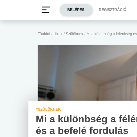
BELÉPÉS
REGISZTRÁCIÓ
Főoldal
/
Hírek
/
Szülőknek
/
Mi a különbség a félénkség és 
#SZÜLŐKNEK
Mi a különbség a fél
és a befelé fordulás