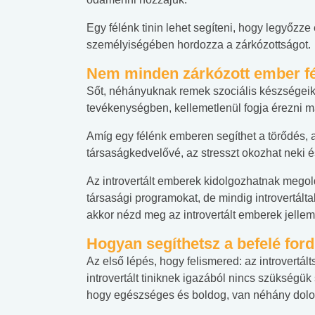
Egy félénk tinin lehet segíteni, hogy legyőzze 
személyiségében hordozza a zárkózottságot.
Nem minden zárkózott ember f
Sőt, néhányuknak remek szociális készségeik 
tevékenységben, kellemetlenül fogja érezni ma
Amíg egy félénk emberen segíthet a törődés, az
társaságkedvelővé, az stresszt okozhat neki é
Az introvertált emberek kidolgozhatnak megol
társasági programokat, de mindig introvertálta
akkor nézd meg az introvertált emberek jell
Hogyan segíthetsz a befelé fo
Az első lépés, hogy felismered: az introvertá
introvertált tiniknek igazából nincs szükségük
hogy egészséges és boldog, van néhány dolo