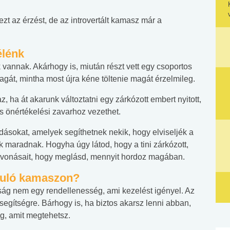
ezt az érzést, de az introvertált kamasz már a
élénk
vannak. Akárhogy is, miután részt vett egy csoportos
gát, mintha most újra kéne töltenie magát érzelmileg.
, ha át akarunk változtatni egy zárkózott embert nyitott,
s önértékelési zavarhoz vezethet.
dásokat, amelyek segíthetnek nekik, hogy elviseljék a
k maradnak. Hogyha úgy látod, hogy a tini zárkózott,
emvonásait, hogy meglásd, mennyit hordoz magában.
rduló kamaszon?
ltság nem egy rendellenesség, ami kezelést igényel. Az
 segítségre. Bárhogy is, ha biztos akarsz lenni abban,
g, amit megtehetsz.