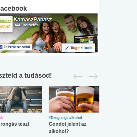
Facebook
szteld a tudásod!
ek
#Drog, cigi, alkohol
#Zöldövezet
rongás teszt
Gondot jelent az
Mekkora az ö
alkohol?
lábnyomod?