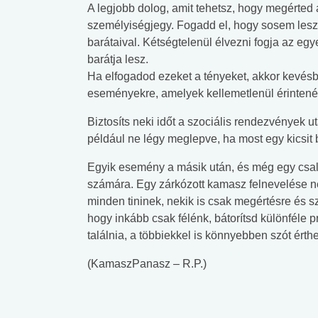
A legjobb dolog, amit tehetsz, hogy megérted 
személyiségjegy. Fogadd el, hogy sosem lesz 
barátaival. Kétségtelenül élvezni fogja az egye
barátja lesz.
Ha elfogadod ezeket a tényeket, akkor kevésbé
eseményekre, amelyek kellemetlenül érintené
Biztosíts neki időt a szociális rendezvények ut
például ne légy meglepve, ha most egy kicsit
Egyik esemény a másik után, és még egy család
számára. Egy zárkózott kamasz felnevelése neh
minden tininek, nekik is csak megértésre és s
hogy inkább csak félénk, bátorítsd különféle p
találnia, a többiekkel is könnyebben szót érth
(KamaszPanasz – R.P.)
 alkohol
#Zöldövezet
#Betegségek
lent az
Mekkora az ökológiai
Elsősegély
lábnyomod?
tudásteszt