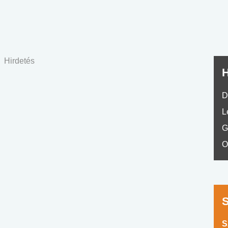
No.42
Hirdetés
H
D
L
G
O
S