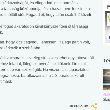
a zárkózottságát, és elfogadod, mint normális
a társaság középpontja, és a házad nem lesz tele a
dül töltött időt. Fogadd el, hogy talán csak 1-2 közeli
 fogod akaratodon kívül kényszeríteni őt társasági
k.
án, hogy kicsit egyedül lehessen. Ha egy partin volt,
 bezárkózik a szobájába.
i vacsora is - ez elég stresszes lehet egy introvertált
Te
éz feladat, főleg extrovertált szülőknek. De mint
zeretetre van szükségük. Ha viszont azt tapasztalod,
rogramokra, barátkozásra. Ha 1-2 barátot sikerült
et majd.
#Suli, munka
#Suli, munka
#Lél
Angol középfokú
Internet-függőség
Szo
nyelvvizsga teszt -
teszt
MEGOSZTOM