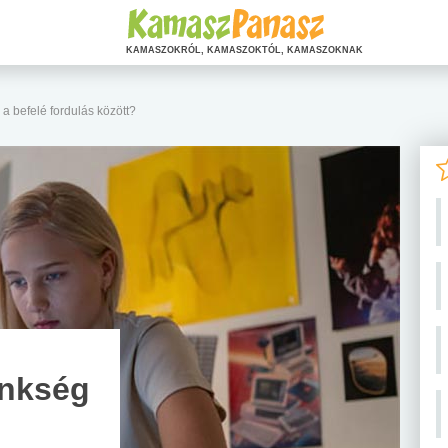
KAMASZOKRÓL, KAMASZOKTÓL, KAMASZOKNAK
a befelé fordulás között?
énkség