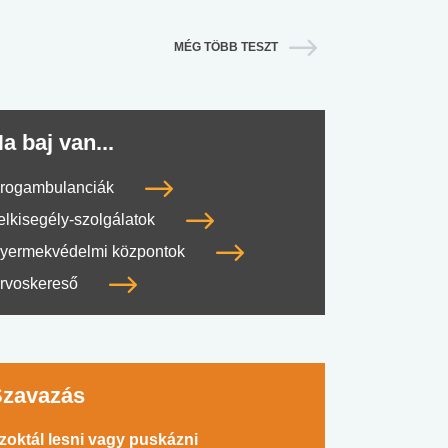
MÉG TÖBB TESZT
a baj van...
rogambulanciák
elkisegély-szolgálatok
yermekvédelmi központok
rvoskereső
Szavazás
zoktál lesni vagy puskázni