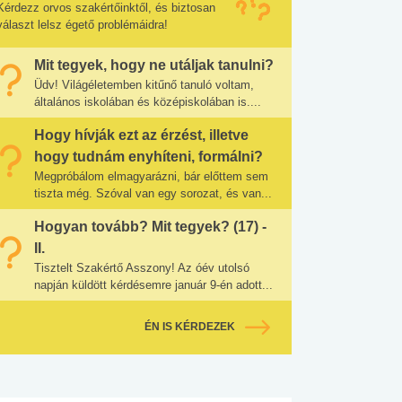
Kérdezz orvos szakértőinktől, és biztosan
választ lelsz égető problémáidra!
Mit tegyek, hogy ne utáljak tanulni?
Üdv! Világéletemben kitűnő tanuló voltam,
általános iskolában és középiskolában is....
Hogy hívják ezt az érzést, illetve
hogy tudnám enyhíteni, formálni?
Megpróbálom elmagyarázni, bár előttem sem
tiszta még. Szóval van egy sorozat, és van...
Hogyan tovább? Mit tegyek? (17) -
II.
Tisztelt Szakértő Asszony! Az óév utolsó
napján küldött kérdésemre január 9-én adott...
ÉN IS KÉRDEZEK