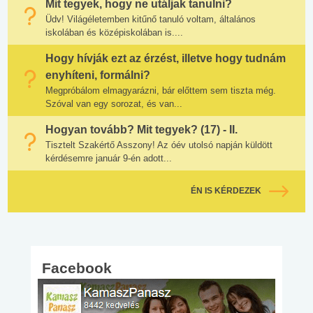
Mit tegyek, hogy ne utáljak tanulni?
Üdv! Világéletemben kitűnő tanuló voltam, általános
iskolában és középiskolában is....
Hogy hívják ezt az érzést, illetve hogy tudnám
enyhíteni, formálni?
Megpróbálom elmagyarázni, bár előttem sem tiszta még.
Szóval van egy sorozat, és van...
Hogyan tovább? Mit tegyek? (17) - II.
Tisztelt Szakértő Asszony! Az óév utolsó napján küldött
kérdésemre január 9-én adott...
ÉN IS KÉRDEZEK
Facebook