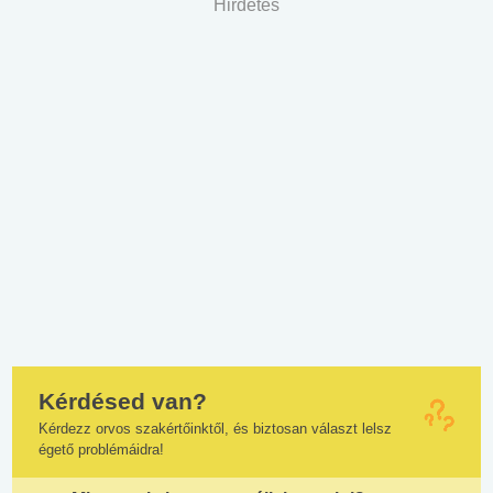
Hirdetés
Kérdésed van?
Kérdezz orvos szakértőinktől, és biztosan választ lelsz
égető problémáidra!