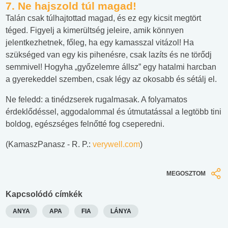
7. Ne hajszold túl magad!
Talán csak túlhajtottad magad, és ez egy kicsit megtört
téged. Figyelj a kimerültség jeleire, amik könnyen
jelentkezhetnek, főleg, ha egy kamasszal vitázol! Ha
szükséged van egy kis pihenésre, csak lazíts és ne törődj
semmivel! Hogyha „győzelemre állsz” egy hatalmi harcban
a gyerekeddel szemben, csak légy az okosabb és sétálj el.
Ne feledd: a tinédzserek rugalmasak. A folyamatos
érdeklődéssel, aggodalommal és útmutatással a legtöbb tini
boldog, egészséges felnőtté fog cseperedni.
(KamaszPanasz - R. P.:
verywell.com
)
MEGOSZTOM
Kapcsolódó címkék
ANYA
APA
FIA
LÁNYA