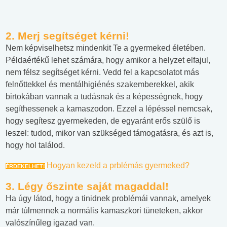
2. Merj segítséget kérni!
Nem képviselhetsz mindenkit Te a gyermeked életében.
Példaértékű lehet számára, hogy amikor a helyzet elfajul,
nem félsz segítséget kérni. Vedd fel a kapcsolatot más
felnőttekkel és mentálhigiénés szakemberekkel, akik
birtokában vannak a tudásnak és a képességnek, hogy
segíthessenek a kamaszodon. Ezzel a lépéssel nemcsak,
hogy segítesz gyermekeden, de egyaránt erős szülő is
leszel: tudod, mikor van szükséged támogatásra, és azt is,
hogy hol találod.
Hogyan kezeld a prblémás gyermeked?
ÉRDEKELHET!
3. Légy őszinte saját magaddal!
Ha úgy látod, hogy a tinidnek problémái vannak, amelyek
már túlmennek a normális kamaszkori tüneteken, akkor
valószínűleg igazad van.