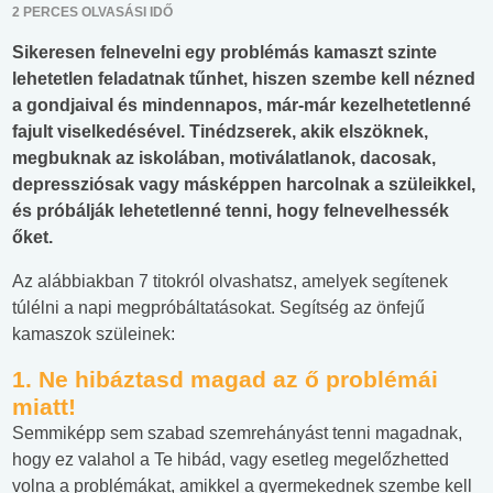
2 PERCES OLVASÁSI IDŐ
Sikeresen felnevelni egy problémás kamaszt szinte
lehetetlen feladatnak tűnhet, hiszen szembe kell nézned
a gondjaival és mindennapos, már-már kezelhetetlenné
fajult viselkedésével. Tinédzserek, akik elszöknek,
megbuknak az iskolában, motiválatlanok, dacosak,
depressziósak vagy másképpen harcolnak a szüleikkel,
és próbálják lehetetlenné tenni, hogy felnevelhessék
őket.
Az alábbiakban 7 titokról olvashatsz, amelyek segítenek
túlélni a napi megpróbáltatásokat. Segítség az önfejű
kamaszok szüleinek:
1. Ne hibáztasd magad az ő problémái
miatt!
Semmiképp sem szabad szemrehányást tenni magadnak,
hogy ez valahol a Te hibád, vagy esetleg megelőzhetted
volna a problémákat, amikkel a gyermekednek szembe kell