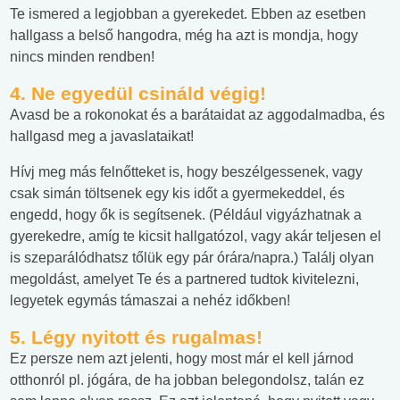
Te ismered a legjobban a gyerekedet. Ebben az esetben
hallgass a belső hangodra, még ha azt is mondja, hogy
nincs minden rendben!
4. Ne egyedül csináld végig!
Avasd be a rokonokat és a barátaidat az aggodalmadba, és
hallgasd meg a javaslataikat!
Hívj meg más felnőtteket is, hogy beszélgessenek, vagy
csak simán töltsenek egy kis időt a gyermekeddel, és
engedd, hogy ők is segítsenek. (Például vigyázhatnak a
gyerekedre, amíg te kicsit hallgatózol, vagy akár teljesen el
is szeparálódhatsz tőlük egy pár órára/napra.) Találj olyan
megoldást, amelyet Te és a partnered tudtok kivitelezni,
legyetek egymás támaszai a nehéz időkben!
5. Légy nyitott és rugalmas!
Ez persze nem azt jelenti, hogy most már el kell járnod
otthonról pl. jógára, de ha jobban belegondolsz, talán ez