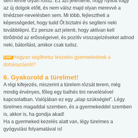
sem lenne olyan rossz. Ez azt jelentené, hogy nyitott vagy
az új dolgok előtt, és nem válsz majd olyan merevvé a
tinédzser-nevelésben sem. Mi több, fejlesztheti a
képességedet, hogy tudd Őt biztatni és segíteni neki
továbblépni. Ez persze azt jelenti, hogy aktívan kell
törődnöd az erősségeivel, és pozitív visszajelzéseket adnod
neki, bátorítást, amikor csak tudsz.
Hogyan segíthetsz leszokni gyermekednek a
TIPP!
dohányzásról?
6. Gyakorold a türelmet!
A régi kifejezés, miszerint a türelem rózsát terem, még
mindig érvényes, főleg egy balhés tini nevelésével
kapcsolatban. Valójában ez egy „alap szükséglet”. Légy
türelmes magaddal szemben, és a gyermekeddel szemben
is, akkor is, ha gondja akad!
Ha a gyermeked kezelés alatt van, légy türelmes a
gyógyulási folyamatával is!