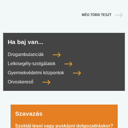
MÉG TÖBB TESZT
Ha baj van...
Drogambulanciák
Lelkisegély-szolgálatok
Gyermekvédelmi központok
Orvoskereső
Szavazás
Szoktál lesni vagy puskázni dolgozatíráskor?