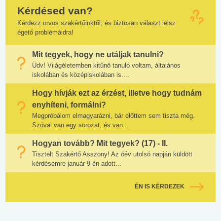
Kérdésed van?
Kérdezz orvos szakértőinktől, és biztosan választ lelsz
égető problémáidra!
Mit tegyek, hogy ne utáljak tanulni?
Üdv! Világéletemben kitűnő tanuló voltam, általános
iskolában és középiskolában is....
Hogy hívják ezt az érzést, illetve hogy tudnám
enyhíteni, formálni?
Megpróbálom elmagyarázni, bár előttem sem tiszta még.
Szóval van egy sorozat, és van...
Hogyan tovább? Mit tegyek? (17) - II.
Tisztelt Szakértő Asszony! Az óév utolsó napján küldött
kérdésemre január 9-én adott...
ÉN IS KÉRDEZEK