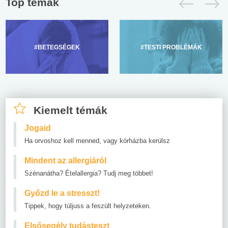
Top témák
#BETEGSÉGEK
#TESTI PROBLÉMÁK
Kiemelt témák
Jogaid
Ha orvoshoz kell menned, vagy kórházba kerülsz
Mindent az allergiáról
Szénanátha? Ételallergia? Tudj meg többet!
Győzd le a stresszt!
Tippek, hogy túljuss a feszült helyzeteken.
Elsősegély tudásteszt