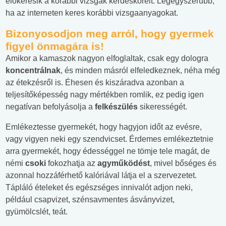
előkeresik a korábbi vizsgák kérdésköreit. Legegyszerűbb,
ha az interneten keres korábbi vizsgaanyagokat.
Bizonyosodjon meg arról, hogy gyermek
figyel önmagára is!
Amikor a kamaszok nagyon elfoglaltak, csak egy dologra
koncentrálnak
, és minden másról elfeledkeznek, néha még
az étekzésről is. Éhesen és kiszáradva azonban a
teljesítőképesség nagy mértékben romlik, ez pedig igen
negatívan befolyásolja a
felkészülés
sikerességét.
Emlékeztesse gyermekét, hogy hagyjon időt az evésre,
vagy vigyen neki egy szendvicset. Érdemes emlékeztetnie
arra gyermekét, hogy édességgel ne tömje tele magát, de
némi
csoki
fokozhatja az
agyműködést
, mivel bőséges és
azonnal hozzáférhető kalóriával látja el a szervezetet.
Tápláló ételeket és egészséges innivalót adjon neki,
például csapvizet, szénsavmentes ásványvizet,
gyümölcslét, teát.