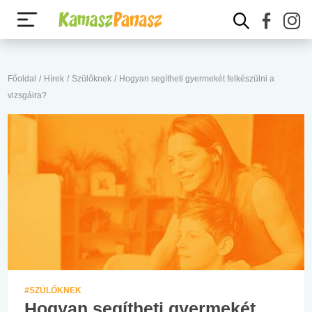
Főoldal
/
Hírek
/
Szülőknek
/
Hogyan segítheti gyermekét felkészülni a
vizsgáira?
#SZÜLŐKNEK
Hogyan segítheti gyermekét