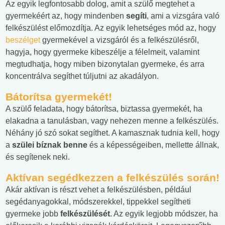
Az egyik legfontosabb dolog, amit a szülő megtehet a
gyermekéért az, hogy mindenben
segíti
, ami a vizsgára való
felkészülést előmozdítja. Az egyik lehetséges mód az, hogy
beszélget
gyermekével a vizsgáról és a felkészülésről,
hagyja, hogy gyermeke kibeszélje a félelmeit, valamint
megtudhatja, hogy miben bizonytalan gyermeke, és arra
koncentrálva segíthet túljutni az akadályon.
Bátorítsa gyermekét!
A szülő feladata, hogy bátorítsa, biztassa gyermekét, ha
elakadna a tanulásban, vagy nehezen menne a felkészülés.
Néhány jó szó sokat segíthet. A kamasznak tudnia kell, hogy
a
szülei bíznak benne
és a képességeiben, mellette állnak,
és segítenek neki.
Aktívan segédkezzen a felkészülés során!
Akár aktívan is részt vehet a felkészülésben, például
segédanyagokkal, módszerekkel, tippekkel segítheti
gyermeke jobb
felkészülését
. Az egyik legjobb módszer, ha