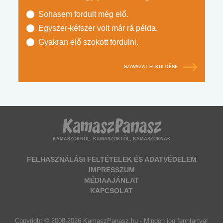
Sohasem fordult még elő.
Egyszer-kétszer volt már rá példa.
Gyakran elő szokott fordulni.
SZAVAZAT ELKÜLDÉSE
KAMASZOKRÓL, KAMASZOKTÓL, KAMASZOKNAK
FELHASZNÁLÁSI FELTÉTELEK ÉS ADATVÉDELEM
IMPRESSZUM
MÉDIAAJÁNLAT
KAPCSOLAT
Copyright © 2008-2026 KamaszPanasz.hu - Minden jog fenntartva!