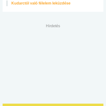
Kudarctól való félelem leküzdése
Hirdetés