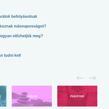
arátok befolyásolnak
é okoznak másnaposságot?
hogyan előzhetjük meg?
n tudni kell
K
#LÉLEK
#VÁGYAK