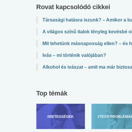
Rovat kapcsolódó cikkei
Társasági hatásra iszunk? – Amikor a b
A világos színű italok tényleg kevésb
Mit tehetünk másnaposság ellen? – és 
Ivás – mi történik valójában?
Alkohol és ivászat – amit ma már biztosa
Top témák
ZÜLŐKNEK
#BETEGSÉGEK
#TESTI PROBLÉMÁ