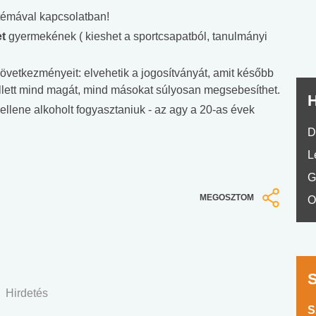
No.42
témával kapcsolatban!
et
gyermekének ( kieshet a sportcsapatból, tanulmányi
övetkezményeit: elvehetik a jogosítványát, amit később
llett mind magát, mind másokat súlyosan megsebesíthet.
H
llene alkoholt fogyasztaniuk - az agy a 20-as évek
D
L
G
MEGOSZTOM
O
Hirdetés
S