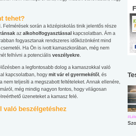
t tehet?
. Felmérések során a középiskolás tinik jelentős része
eránsak
az
alkoholfogyasztással
kapcsolatban. Ám a
krabban fogyasztanak rendszeres időközönként mind
ők csemetéi. Ha Ön is ivott kamaszkorában, még nem
ét felhívni a potenciális
veszélyekre
.
előzésben a legfontosabb dolog a kamaszokkal való
Te
zal kapcsolatban, hogy
mit vár el gyermekétől
, és
a nem teljesíti a megszabott feltételeket. Annak ellenére,
émáról, még mindig nagyon fontos, hogy világosan
élreérthető üzeneteket a kamasz felé.
l való beszélgetéshez
#Suli, munka
#Suli, munka
#Lél
Angol középfokú
Internet-függőség
Szo
nyelvvizsga teszt -
teszt