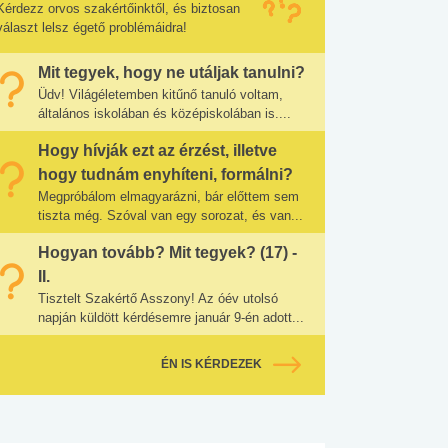
Kérdezz orvos szakértőinktől, és biztosan
választ lelsz égető problémáidra!
Mit tegyek, hogy ne utáljak tanulni?
Üdv! Világéletemben kitűnő tanuló voltam,
általános iskolában és középiskolában is....
Hogy hívják ezt az érzést, illetve
hogy tudnám enyhíteni, formálni?
Megpróbálom elmagyarázni, bár előttem sem
tiszta még. Szóval van egy sorozat, és van...
Hogyan tovább? Mit tegyek? (17) -
II.
Tisztelt Szakértő Asszony! Az óév utolsó
napján küldött kérdésemre január 9-én adott...
ÉN IS KÉRDEZEK