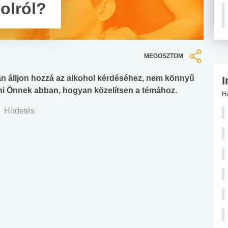
olról?
MEGOSZTOM
an álljon hozzá az alkohol kérdéséhez, nem könnyű
I
eni Önnek abban, hogyan közelítsen a témához.
H
Hirdetés