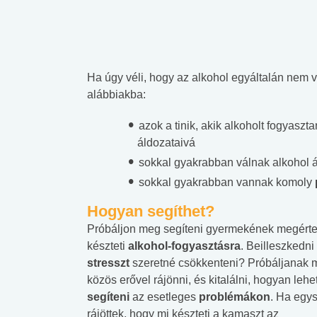
Ha úgy véli, hogy az alkohol egyáltalán nem
alábbiakba:
azok a tinik, akik alkoholt fogyasz
áldozataivá
sokkal gyakrabban válnak alkohol á
sokkal gyakrabban vannak komoly
Hogyan segíthet?
Próbáljon meg segíteni gyermekének megérte
készteti
alkohol-fogyasztásra
. Beilleszkedni
stresszt
szeretné csökkenteni? Próbáljanak 
közös erővel rájönni, és kitalálni, hogyan lehe
segíteni
az esetleges
problémákon
. Ha egy
rájöttek, hogy mi készteti a kamaszt az