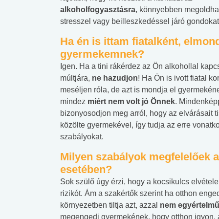
alkoholfogyasztásra
, könnyebben megoldhat
stresszel vagy beilleszkedéssel járó gondokat
Ha én is ittam fiatalként, elmo
gyermekemnek?
Igen. Ha a tini rákérdez az Ön alkohollal kapc
múltjára,
ne hazudjon
! Ha Ön is ivott fiatal k
meséljen róla, de azt is mondja el gyermekén
mindez
miért nem volt jó Önnek
. Mindenkép
bizonyosodjon meg arról, hogy az elvárásait t
közölte gyermekével, így tudja az erre vonatk
szabályokat.
Milyen szabályok megfelelőek a 
esetében?
Sok szülő úgy érzi, hogy a kocsikulcs elvétele
rizikót. Ám a szakértők szerint ha otthon en
környezetben tiltja azt, azzal
nem egyértelmű 
megengedi gyermekének, hogy otthon igyon, a