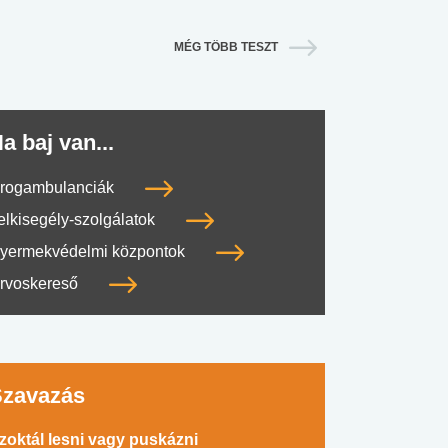
MÉG TÖBB TESZT
a baj van...
rogambulanciák
elkisegély-szolgálatok
yermekvédelmi központok
rvoskereső
Szavazás
zoktál lesni vagy puskázni