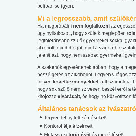
buliban se igyon.
Mi a legrosszabb, amit szülőkén
Ha megpróbálni
nem foglalkozni
az egésszel
úgy nyilatkozott, hogy szüleik meglepően
tol
legtoleránsabb szülők gyermekei sokkal gya
alkoholt, mind drogot, mint a szigorúbb szül
jelenti azt, hogy nem szabad gyermeke figyelm
A szakértők egyetértenek abban, hogy a meg
beszélgetés az alkoholról. Legyen világos az
milyen
következményekkel
kell számolnia, h
hogy sok szülő nem szívesen beszél erről a t
kifejezze
elvárásait
, és hogy ne közvetítsen f
Általános tanácsok az ivászatró
 alkohol
#Zöldövezet
#Betegségek
Tegyen fel nyitott kérdéseket!
lent az
Mekkora az ökológiai
Elsősegély
Kontorollálja érzelmeit!
lábnyomod?
tudásteszt
Mutassa ki
törődését
és megértését!