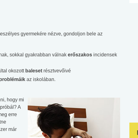
 veszélyes gyermekére nézve, gondoljon bele az
tanak, sokkal gyakrabban válnak
erőszakos
incidensek
ltal okozott
baleset
résztvevőivé
problémáik
az iskolában.
ni, hogy mi
 próbál? A
meg erre
tne
szer már