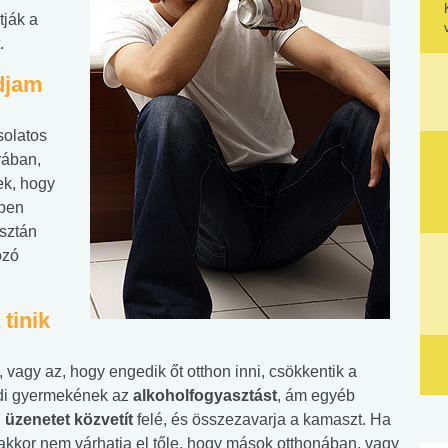
ják a
.
ndjam
solatos
orában,
ek, hogy
pen
isztán
ozó
tinik
, vagy az, hogy engedik őt otthon inni, csökkentik a
gedi gyermekének az
alkoholfogyasztást
, ám egyéb
üzenetet közvetít
felé, és összezavarja a kamaszt. Ha
kkor nem várhatja el tőle, hogy mások otthonában, vagy