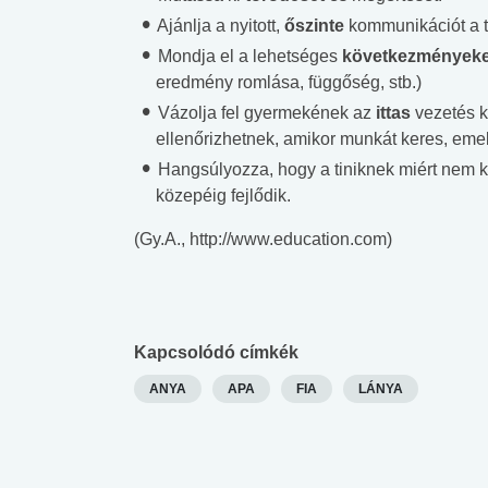
Ajánlja a nyitott,
őszinte
kommunikációt a 
Mondja el a lehetséges
következmények
eredmény romlása, függőség, stb.)
Vázolja fel gyermekének az
ittas
vezetés k
ellenőrizhetnek, amikor munkát keres, eme
Hangsúlyozza, hogy a tiniknek miért nem ke
közepéig fejlődik.
(Gy.A., http://www.education.com)
Kapcsolódó címkék
ANYA
APA
FIA
LÁNYA