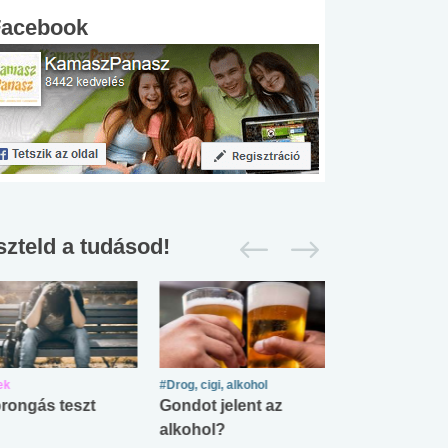
Facebook
szteld a tudásod!
ek
#Drog, cigi, alkohol
#Zöldövezet
rongás teszt
Gondot jelent az
Mekkora az ö
alkohol?
lábnyomod?