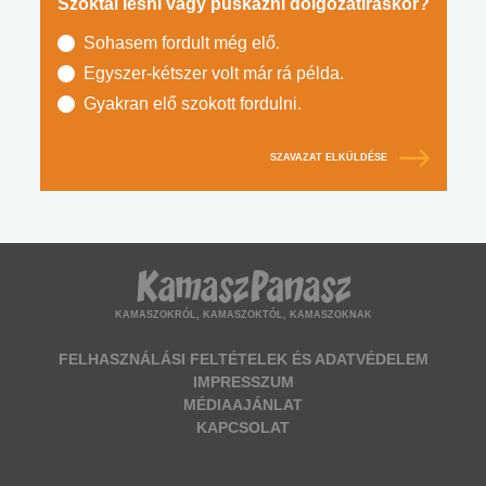
Szoktál lesni vagy puskázni dolgozatíráskor?
Sohasem fordult még elő.
Egyszer-kétszer volt már rá példa.
Gyakran elő szokott fordulni.
SZAVAZAT ELKÜLDÉSE
KAMASZOKRÓL, KAMASZOKTÓL, KAMASZOKNAK
FELHASZNÁLÁSI FELTÉTELEK ÉS ADATVÉDELEM
IMPRESSZUM
MÉDIAAJÁNLAT
KAPCSOLAT