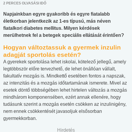
2 PERCES OLVASÁSI IDŐ
Napjainkban egyre gyakoribb és egyre fiatalabb
életkorban jelentkezik az 1-es típusú, más néven
fiatalkori diabetes mellitus. Milyen kérdések
merülhetnek fel a betegek speciális ellátását érintően?
Hogyan változtassuk a gyermek inzulin
adagját sportolás esetén?
A gyerekek sportolása lehet iskolai, kötelező jellegű, amely
legtöbbször előre tervezhető, de lehet önállóan vállalt,
fakultatív mozgás is. Mindkettő esetében fontos a napszak,
az intenzitás és a mozgás időtartamának ismerete. Mivel az
esetek döntő többségében lehet hirtelen változás a mozgás
mindhárom komponensében, ezért annak ellenére, hogy
tudásunk szerint a mozgás esetén csökken az inzulinigény,
nem ennek csökkentését javasoljuk elsősorban
gyermekkorban.
Hirdetés