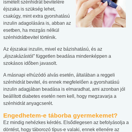
ismételt szénhidrát bevitelére
éjszaka is szükség lehet,
csakúgy, mint extra gyorshatású
inzulin adagolására is, abban az
esetben, ha mozgás nélkül
szénhidrátbevitel történik.
Az éjszakai inzulin, mivel ez bázishatású, és az
„éjszakázástól” független beadása mindenképpen a
szokásos időben javasolt.
A másnapi elhúzódó alvás esetén, általában a reggeli
szénhidrát bevitel, és ennek megfelelően a gyorshatású
inzulin adagjában beadása is elmaradhat, ami azonban jól
beállított diabetes esetén nem kell, hogy megzavarja a
szénhidrát anyagcserét.
Engedhetem-e táborba gyermekemet?
Ez mindig nehézkes kérdés. Elsődlegesen az befolyásolja a
döntést, hogy táborozó típus-e valaki, ennek ellenére az