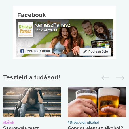
Facebook
Teszteld a tudásod!
#Lélek
#Drog, cigi, alkohol
Szorongás teszt
Gondot jelent az alkohol?