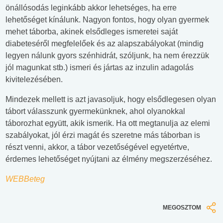
önállósodás leginkább akkor lehetséges, ha erre
lehetőséget kínálunk. Nagyon fontos, hogy olyan gyermek
mehet táborba, akinek elsődleges ismeretei saját
diabeteséről megfelelőek és az alapszabályokat (mindig
legyen nálunk gyors szénhidrát, szóljunk, ha nem érezzük
jól magunkat stb.) ismeri és jártas az inzulin adagolás
kivitelezésében.
Mindezek mellett is azt javasoljuk, hogy elsődlegesen olyan
tábort válasszunk gyermekünknek, ahol olyanokkal
táborozhat együtt, akik ismerik. Ha ott megtanulja az elemi
szabályokat, jól érzi magát és szeretne más táborban is
részt venni, akkor, a tábor vezetőségével egyetértve,
érdemes lehetőséget nyújtani az élmény megszerzéséhez.
WEBBeteg
MEGOSZTOM