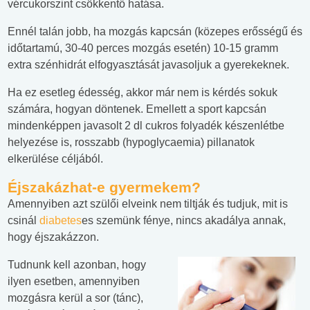
vércukorszint csökkentő hatása.
Ennél talán jobb, ha mozgás kapcsán (közepes erősségű és
időtartamú, 30-40 perces mozgás esetén) 10-15 gramm
extra szénhidrát elfogyasztását javasoljuk a gyerekeknek.
Ha ez esetleg édesség, akkor már nem is kérdés sokuk
számára, hogyan döntenek. Emellett a sport kapcsán
mindenképpen javasolt 2 dl cukros folyadék készenlétbe
helyezése is, rosszabb (hypoglycaemia) pillanatok
elkerülése céljából.
Éjszakázhat-e gyermekem?
Amennyiben azt szülői elveink nem tiltják és tudjuk, mit is
csinál
diabetes
es szemünk fénye, nincs akadálya annak,
hogy éjszakázzon.
Tudnunk kell azonban, hogy
ilyen esetben, amennyiben
mozgásra kerül a sor (tánc),