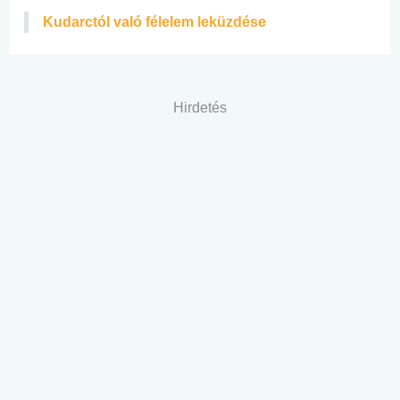
Kudarctól való félelem leküzdése
Hirdetés