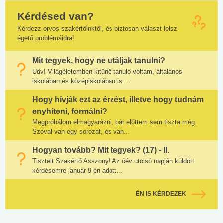
Kérdésed van?
Kérdezz orvos szakértőinktől, és biztosan választ lelsz
égető problémáidra!
Mit tegyek, hogy ne utáljak tanulni?
Üdv! Világéletemben kitűnő tanuló voltam, általános
iskolában és középiskolában is....
Hogy hívják ezt az érzést, illetve hogy tudnám
enyhíteni, formálni?
Megpróbálom elmagyarázni, bár előttem sem tiszta még.
Szóval van egy sorozat, és van...
Hogyan tovább? Mit tegyek? (17) - II.
Tisztelt Szakértő Asszony! Az óév utolsó napján küldött
kérdésemre január 9-én adott...
ÉN IS KÉRDEZEK