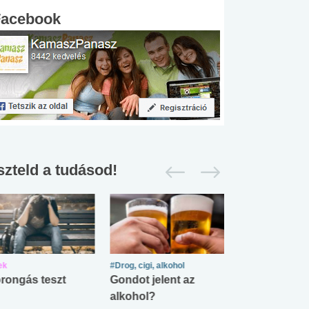
Facebook
szteld a tudásod!
ek
#Drog, cigi, alkohol
#Zöldövezet
rongás teszt
Gondot jelent az
Mekkora az ö
alkohol?
lábnyomod?