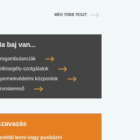
MÉG TÖBB TESZT
a baj van...
rogambulanciák
elkisegély-szolgálatok
yermekvédelmi központok
rvoskereső
Szavazás
zoktál lesni vagy puskázni