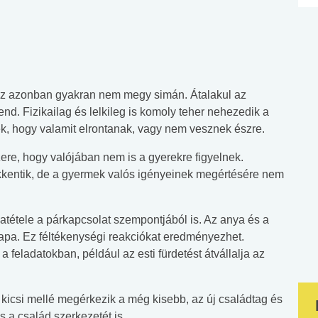
 Ez azonban gyakran nem megy simán. Átalakul az
end. Fizikailag és lelkileg is komoly teher nehezedik a
ek, hogy valamit elrontanak, vagy nem vesznek észre.
ere, hogy valójában nem is a gyerekre figyelnek.
kentik, de a gyermek valós igényeinek megértésére nem
atétele a párkapcsolat szempontjából is. Az anya és a
apa. Ez féltékenységi reakciókat eredményezhet.
feladatokban, például az esti fürdetést átvállalja az
icsi mellé megérkezik a még kisebb, az új családtag és
és a család szerkezetét is.