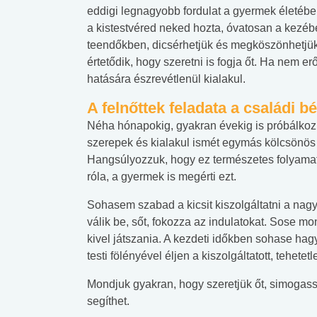
eddigi legnagyobb fordulat a gyermek életéb
a kistestvéred neked hozta, óvatosan a kezébe 
teendőkben, dicsérhetjük és megköszönhetjük
értetődik, hogy szeretni is fogja őt. Ha nem erő
hatására észrevétlenül kialakul.
A felnőttek feladata a családi bé
Néha hónapokig, gyakran évekig is próbálkozn
szerepek és kialakul ismét egymás kölcsönös 
Hangsúlyozzuk, hogy ez természetes folyamat, 
róla, a gyermek is megérti ezt.
Sohasem szabad a kicsit kiszolgáltatni a nag
válik be, sőt, fokozza az indulatokat. Sose mon
kivel játszania. A kezdeti időkben sohase ha
testi fölényével éljen a kiszolgáltatott, tehetetle
Mondjuk gyakran, hogy szeretjük őt, simogass
segíthet.