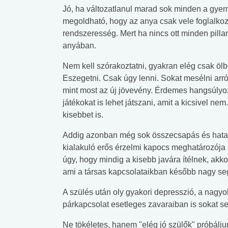
Jó, ha változatlanul marad sok minden a gyerm
megoldható, hogy az anya csak vele foglalkoz
rendszeresség. Mert ha nincs ott minden pilla
anyában.
Nem kell szórakoztatni, gyakran elég csak öl
Eszegetni. Csak úgy lenni. Sokat mesélni arról,
mint most az új jövevény. Érdemes hangsúlyoz
játékokat is lehet játszani, amit a kicsivel 
kisebbet is.
Addig azonban még sok összecsapás és hatalm
kialakuló erős érzelmi kapocs meghatározója
úgy, hogy mindig a kisebb javára ítélnek, akk
ami a társas kapcsolataikban később nagy seg
A szülés után oly gyakori depresszió, a nagy
párkapcsolat esetleges zavaraiban is sokat se
Ne tökéletes, hanem "elég jó szülők" próbálj