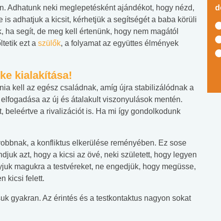
en. Adhatunk neki meglepetésként ajándékot, hogy nézd,
d
is adhatjuk a kicsit, kérhetjük a segítségét a baba körüli
, ha segít, de meg kell értenünk, hogy nem magától
ltetik ezt a
szülők
, a folyamat az együttes élmények
ke kialakítása!
ia kell az egész családnak, amíg újra stabilizálódnak a
elfogadása az új és átalakult viszonyulások mentén.
beleértve a rivalizációt is. Ha mi így gondolkodunk
yobbnak, a konfliktus elkerülése reményében. Ez sose
djuk azt, hogy a kicsi az övé, neki született, hogy legyen
gyjuk magukra a testvéreket, ne engedjük, hogy megüsse,
n kicsi felett.
uk gyakran. Az érintés és a testkontaktus nagyon sokat