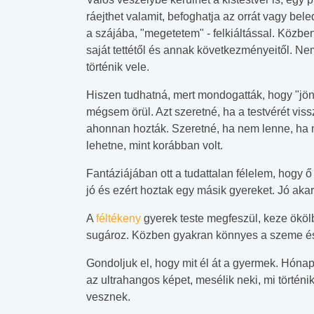
ráejthet valamit, befoghatja az orrát vagy bel
a szájába, "megetetem" - felkiáltással. Közbe
saját tettétől és annak következményeitől. Nem
történik vele.
Hiszen tudhatná, mert mondogatták, hogy "jön 
mégsem örül. Azt szeretné, ha a testvérét vis
ahonnan hozták. Szeretné, ha nem lenne, ha
lehetne, mint korábban volt.
Fantáziájában ott a tudattalan félelem, hogy ő
jó és ezért hoztak egy másik gyereket. Jó akar 
A
féltékeny
gyerek teste megfeszül, keze ökölbe
sugároz. Közben gyakran könnyes a szeme és s
Gondoljuk el, hogy mit él át a gyermek. Hónap
 alkohol
#Zöldövezet
#Betegségek
az ultrahangos képet, mesélik neki, mi történ
lent az
Mekkora az ökológiai
Elsősegély
vesznek.
lábnyomod?
tudásteszt