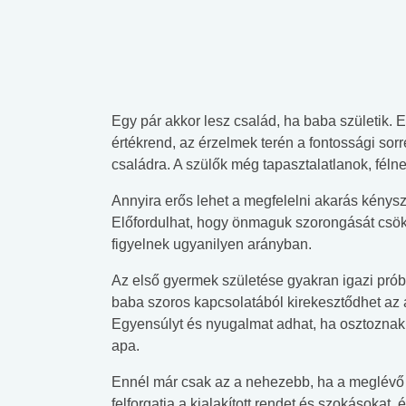
Egy pár akkor lesz család, ha baba születik.
értékrend, az érzelmek terén a fontossági sorr
családra. A szülők még tapasztalatlanok, féln
Annyira erős lehet a megfelelni akarás kénysz
Előfordulhat, hogy önmaguk szorongását csök
figyelnek ugyanilyen arányban.
Az első gyermek születése gyakran igazi prób
baba szoros kapcsolatából kirekesztődhet az 
Egyensúlyt és nyugalmat adhat, ha osztoznak a 
apa.
Ennél már csak az a nehezebb, ha a meglévő k
felforgatja a kialakított rendet és szokásokat, 