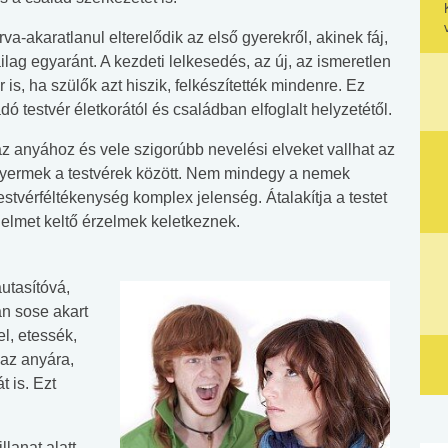
va-akaratlanul elterelődik az első gyerekről, akinek fáj,
ailag egyaránt. A kezdeti lelkesedés, az új, az ismeretlen
s, ha szülők azt hiszik, felkészítették mindenre. Ez
 testvér életkorától és családban elfoglalt helyzetétől.
 anyához és vele szigorúbb nevelési elveket vallhat az
 gyermek a testvérek között. Nem mindegy a nemek
stvérféltékenység komplex jelenség. Átalakítja a testet
élelmet keltő érzelmek keletkeznek.
utasítóvá,
an sose akart
l, etessék,
 az anyára,
 is. Ezt
llanat alatt