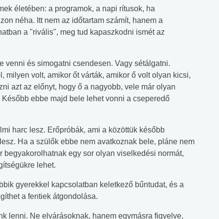
ek életében: a programok, a napi rítusok, ha
zon néha. Itt nem az időtartam számít, hanem a
natban a "rivális", meg tud kapaszkodni ismét az
be venni és simogatni csendesen. Vagy sétálgatni.
 milyen volt, amikor őt várták, amikor ő volt olyan kicsi,
ni azt az előnyt, hogy ő a nagyobb, vele már olyan
nem. Később ebbe majd bele lehet vonni a cseperedő
i harc lesz. Erőpróbák, ami a közöttük később
 lesz. Ha a szülők ebbe nem avatkoznak bele, pláne nem
or begyakorolhatnak egy sor olyan viselkedési normát,
ítségükre lehet.
obbik gyerekkel kapcsolatban keletkező bűntudat, és a
gíthet a fentiek átgondolása.
unk lenni. Ne elvárásoknak, hanem egymásra figyelve,