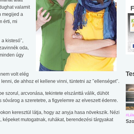
edughat valamit
n megijed a
 érti, mi
a kistesó",
szavinnék oda,
 minden úgy
Te
 nem volt elég
lenni, de ahhoz el kellene vinni, tüntetni az "ellenséget".
 szorul, arcvonása, tekintete elszánttá válik, dühöt
óvárog a szeretetre, a figyelemre az elveszett édenre.
okon keresztül látja, hogy az anyja hasa növekszik. Nézi
#Suli, munka
#Suli, munka
#Lél
ik, képeket mutogatnak, ruhákat, berendezési tárgyakat
Angol középfokú
Internet-függőség
Szo
nyelvvizsga teszt -
teszt