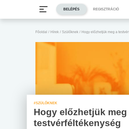
BELÉPÉS
REGISZTRÁCIÓ
Főoldal
/
Hírek
/
Szülőknek
/
Hogy előzhetjük meg a testvér
#SZÜLŐKNEK
Hogy előzhetjük meg
testvérféltékenység