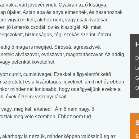
No.42
 adnak a várt jövevénynek. Gyakran az ő kiságya,
ő kap újakat. Aztán apa és anya elmennek, és hazahoznak
 akire vigyázni kell, akihez nem, vagy csak óvatosan
n jó ismerős csodál, óv és kiszolgál. Aki miatt
megszokott, biztonságos, régi szokás szerint létezni.
H
pedig ő maga is megijed. Síróssá, agresszívvé,
ünetek: alvászavar, evészavar, magatartászavar. Az addig
D
 vagy pelenkát követelhet.
L
ott cumit, cumisüveget. Ezekkel a figyelemfelkeltő
G
a szeretetet és a kizárólagos figyelmet, amit nehéz ebben
O
enkor mindennél fontosabb, hogy odafigyeljünk ezekre a
bi évek érzelmi viszonyulásait.
 vagy, meg kell értened". Ám ő nem nagy, ő
áltoztak meg vele szemben. Ehhez nem tud
l, akárhogy is nézzük, mindenképpen valószínűleg az
S