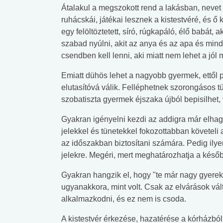
Átalakul a megszokott rend a lakásban, nevet
ruhácskái, játékai lesznek a kistestvéré, és 
egy felöltöztetett, síró, rúgkapáló, élő babát,
szabad nyúlni, akit az anya és az apa és minde
csendben kell lenni, aki miatt nem lehet a jól 
Emiatt dühös lehet a nagyobb gyermek, ettől 
elutasítóvá válik. Felléphetnek szorongásos t
szobatiszta gyermek éjszaka újból bepisilhet,
Gyakran igényelni kezdi az addigra már elhagy
jelekkel és tünetekkel fokozottabban követeli 
az időszakban biztosítani számára. Pedig ily
jelekre. Megéri, mert meghatározhatja a későb
Gyakran hangzik el, hogy "te már nagy gyerek
ugyanakkora, mint volt. Csak az elvárások v
alkalmazkodni, és ez nem is csoda.
A kistestvér érkezése, hazatérése a kórházbó