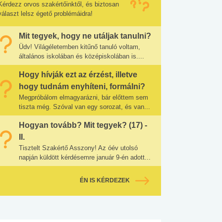
Kérdezz orvos szakértőinktől, és biztosan
választ lelsz égető problémáidra!
Mit tegyek, hogy ne utáljak tanulni?
Üdv! Világéletemben kitűnő tanuló voltam,
általános iskolában és középiskolában is....
Hogy hívják ezt az érzést, illetve
hogy tudnám enyhíteni, formálni?
Megpróbálom elmagyarázni, bár előttem sem
tiszta még. Szóval van egy sorozat, és van...
Hogyan tovább? Mit tegyek? (17) -
II.
Tisztelt Szakértő Asszony! Az óév utolsó
napján küldött kérdésemre január 9-én adott...
ÉN IS KÉRDEZEK