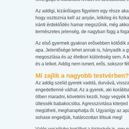
Az addigi, kizárólagos figyelem egy része akar
hogy osztoznia kell az anyán, lelkileg és fizik
iránti érdeklődés hamar megszűnik, még akkor i
természetes jelenség, de nagyban függ a fogadó
Az első gyermek gyakran erősebben kötődik az
apa. Jelentősége lehet annak is, hányadik a
megoszlása és az életkori különbség sem. A te
és a lelket. Addig nem ismert, erős, sokszor f
Mi zajlik a nagyobb testvérben?
Az addig szelíd gyerek vaddá, durvává, vissza
engedetlenné válhat. Az a gyerek, aki korább
ölben maradni, követelni kezdi, hogy vegyék fe
ültessék babakocsiba. Agresszivitása kiterjed
megütheti, megharaphatja őt. Ugyanígy az apát
sohase engedjük, határozottan tiltsuk meg!
Valós veszélybe kerülhet a kistestvér is, egy pi