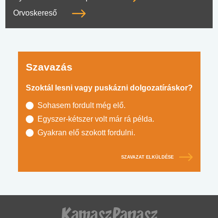
Orvoskereső
Szavazás
Szoktál lesni vagy puskázni dolgozatíráskor?
Sohasem fordult még elő.
Egyszer-kétszer volt már rá példa.
Gyakran elő szokott fordulni.
SZAVAZAT ELKÜLDÉSE