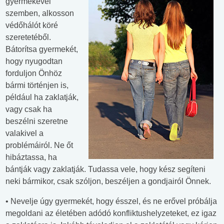
gyermekével
szemben, alkosson
védőhálót köré
szeretetéből.
Bátorítsa gyermekét,
hogy nyugodtan
forduljon Önhöz
bármi történjen is,
például ha zaklatják,
vagy csak ha
beszélni szeretne
valakivel a
problémáiról. Ne őt
hibáztassa, ha
bántják vagy zaklatják. Tudassa vele, hogy kész segíteni
neki bármikor, csak szóljon, beszéljen a gondjairól Önnek.
• Nevelje úgy gyermekét, hogy ésszel, és ne erővel próbálja
megoldani az életében adódó konfliktushelyzeteket, ez igaz