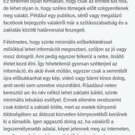
Ez történhet olyan formában, hogy csak az érintett tud róla,
de lehet olyan is, hogy széles tömegek előtt szégyenítenek
meg valakit. Például egy publikus, sértő vagy megalázó
facebook bejegyzés valakiről már a szólásszabadság és a
zaklatás közötti határvonalat feszegeti.
Félelmetes, hogy szinte minimális erőbefektetéssel
milliókkal lehet információt megosztani, szóljon az jó vagy
rossz dologról. Ami pedig egyszer felkerül a netre, önálló
életet kezd élni. Így hihetetlenül gyorsan szétterjed az
információ, és akár évek múltán, egyszer csak a semmiből
újra előbukkanhat egy kép, videó vagy bármi kínos dolog,
amit senki sem szeretne viszontlátni. Ráadásul neten
keresztül arc és név nélkül lehet zaklatni bárkit, szinte
minimális lebukási eséllyel. Ennek ellenére rendszerint
csak kiderül a zaklató kiléte, mert az esetek túlnyomó
többségében az áldozat közvetlen környezetéből kerülnek
ki a támadók. Igen aggasztó dolog az, ha valakiről a
legszemélyesebb adatai, képei jelennek meg az interneten,