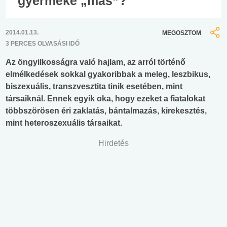
gyermeke „más”?
2014.01.13.
MEGOSZTOM
3 PERCES OLVASÁSI IDŐ
Az öngyilkosságra való hajlam, az arról történő
elmélkedések sokkal gyakoribbak a meleg, leszbikus,
biszexuális, transzvesztita tinik esetében, mint
társaiknál. Ennek egyik oka, hogy ezeket a fiatalokat
többszörösen éri zaklatás, bántalmazás, kirekesztés,
mint heteroszexuális társaikat.
Hirdetés