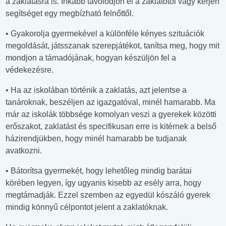
a zaklatásra is. Inkább távolodjon el a zaklatótól vagy kérjen
segítséget egy megbízható felnőttől.
• Gyakorolja gyermekével a különféle kényes szituációk
megoldását, játsszanak szerepjátékot, tanítsa meg, hogy mit
mondjon a támadójának, hogyan készüljön fel a
védekezésre.
• Ha az iskolában történik a zaklatás, azt jelentse a
tanároknak, beszéljen az igazgatóval, minél hamarabb. Ma
már az iskolák többsége komolyan veszi a gyerekek közötti
erőszakot, zaklatást és specifikusan erre is kitérnek a belső
házirendjükben, hogy minél hamarabb be tudjanak
avatkozni.
• Bátorítsa gyermekét, hogy lehetőleg mindig barátai
körében legyen, így ugyanis kisebb az esély arra, hogy
megtámadják. Ezzel szemben az egyedül kószáló gyerek
mindig könnyű célpontot jelent a zaklatóknak.