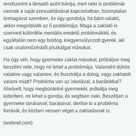
rendszerint a támadó azért bántja, mert neki is problémái
vannak a saját szexualitásával kapcsolatban, bizonytalan
önmagával szemben, és úgy gondolja, ha bánt valakit,
akkor megoldódik az ő problémája. Maga a zaklató is
szenved különféle mentális eredetű problémáktól, és
egyáltalán nem egy boldog, kiegyensúlyozott gyerek, aki
csak unaloműzésből piszkálgat másokat.
Ha úgy véli, hogy gyermeke zaklat másokat, próbáljon meg
beszélni vele, hogy mi lehet a problémája. Valamiért dühös
valakire vagy valamire, és frusztrálja a dolog, vagy zaklatott
valami miatt? Probléma van az iskolával, a barátokkal?
Ahelyett, hogy megbüntetné gyermekét, próbálja meg
kideríteni, mi lehet a gondja, és segítsen neki. Beszéljen a
gyermeke tanáraival, barátaival, derítse ki a probléma
forrását, és közben vessen véget a zaklatásnak is.
(webmd.com)