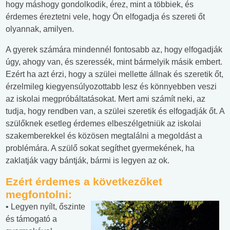
hogy máshogy gondolkodik, érez, mint a többiek, és
érdemes éreztetni vele, hogy Ön elfogadja és szereti őt
olyannak, amilyen.
A gyerek számára mindennél fontosabb az, hogy elfogadják
úgy, ahogy van, és szeressék, mint bármelyik másik embert.
Ezért ha azt érzi, hogy a szülei mellette állnak és szeretik őt,
érzelmileg kiegyensúlyozottabb lesz és könnyebben veszi
az iskolai megpróbáltatásokat. Mert ami számít neki, az
tudja, hogy rendben van, a szülei szeretik és elfogadják őt. A
szülőknek esetleg érdemes elbeszélgetniük az iskolai
szakemberekkel és közösen megtalálni a megoldást a
problémára. A szülő sokat segíthet gyermekének, ha
zaklatják vagy bántják, bármi is legyen az ok.
Ezért érdemes a következőket
megfontolni:
• Legyen nyílt, őszinte
és támogató a