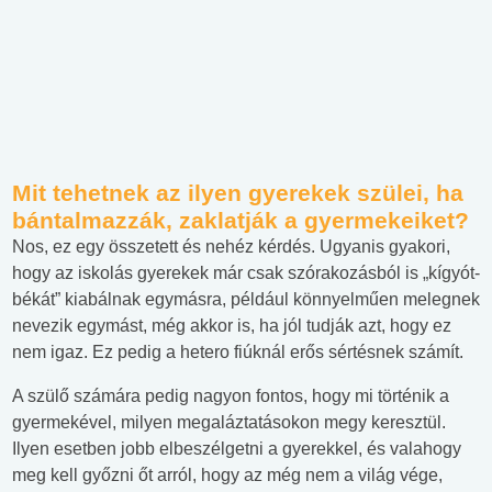
Mit tehetnek az ilyen gyerekek szülei, ha
bántalmazzák, zaklatják a gyermekeiket?
Nos, ez egy összetett és nehéz kérdés. Ugyanis gyakori,
hogy az iskolás gyerekek már csak szórakozásból is „kígyót-
békát” kiabálnak egymásra, például könnyelműen melegnek
nevezik egymást, még akkor is, ha jól tudják azt, hogy ez
nem igaz. Ez pedig a hetero fiúknál erős sértésnek számít.
A szülő számára pedig nagyon fontos, hogy mi történik a
gyermekével, milyen megaláztatásokon megy keresztül.
Ilyen esetben jobb elbeszélgetni a gyerekkel, és valahogy
meg kell győzni őt arról, hogy az még nem a világ vége,