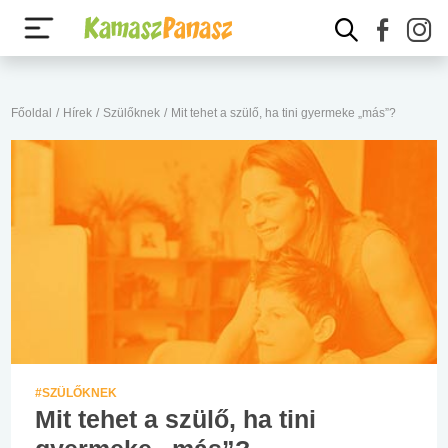
Főoldal
/
Hírek
/
Szülőknek
/
Mit tehet a szülő, ha tini gyermeke „más”?
#SZÜLŐKNEK
Mit tehet a szülő, ha tini