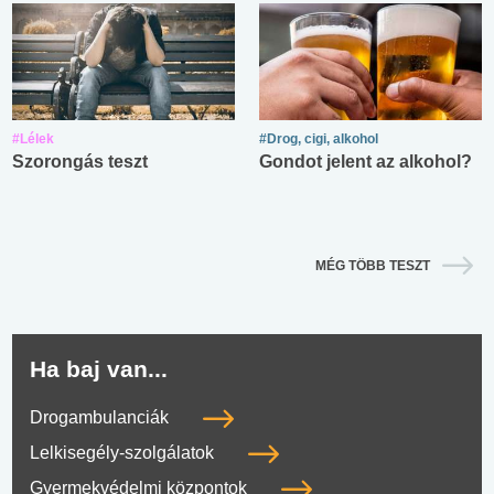
#Lélek
#Drog, cigi, alkohol
Szorongás teszt
Gondot jelent az alkohol?
MÉG TÖBB TESZT
Ha baj van...
Drogambulanciák
Lelkisegély-szolgálatok
Gyermekvédelmi központok