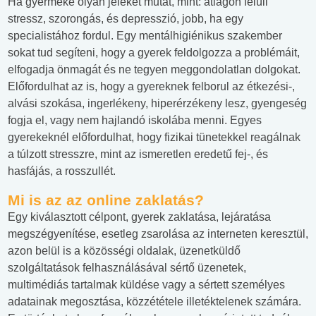
Ha gyermeke olyan jeleket mutat, mint: átlagon felüli
stressz, szorongás, és depresszió, jobb, ha egy
specialistához fordul. Egy mentálhigiénikus szakember
sokat tud segíteni, hogy a gyerek feldolgozza a problémáit,
elfogadja önmagát és ne tegyen meggondolatlan dolgokat.
Előfordulhat az is, hogy a gyereknek felborul az étkezési-,
alvási szokása, ingerlékeny, hiperérzékeny lesz, gyengeség
fogja el, vagy nem hajlandó iskolába menni. Egyes
gyerekeknél előfordulhat, hogy fizikai tünetekkel reagálnak
a túlzott stresszre, mint az ismeretlen eredetű fej-, és
hasfájás, a rosszullét.
Mi is az az online zaklatás?
Egy kiválasztott célpont, gyerek zaklatása, lejáratása
megszégyenítése, esetleg zsarolása az interneten keresztül,
azon belül is a közösségi oldalak, üzenetküldő
szolgáltatások felhasználásával sértő üzenetek,
multimédiás tartalmak küldése vagy a sértett személyes
adatainak megosztása, közzététele illetéktelenek számára.