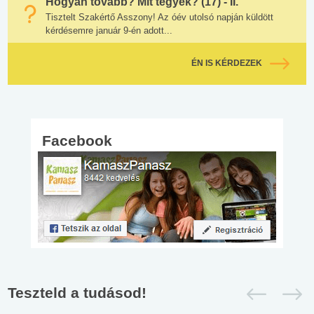
Hogyan tovább? Mit tegyek? (17) - II.
Tisztelt Szakértő Asszony! Az óév utolsó napján küldött
kérdésemre január 9-én adott...
ÉN IS KÉRDEZEK
Facebook
Teszteld a tudásod!