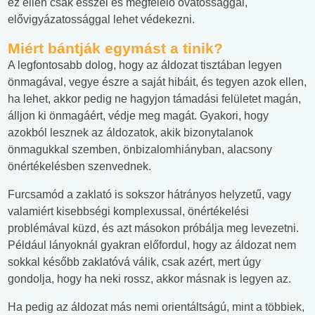
ez ellen csak ésszel és megfelelő óvatossággal,
elővigyázatossággal lehet védekezni.
Miért bántják egymást a tinik?
A legfontosabb dolog, hogy az áldozat tisztában legyen
önmagával, vegye észre a saját hibáit, és tegyen azok ellen,
ha lehet, akkor pedig ne hagyjon támadási felületet magán,
álljon ki önmagáért, védje meg magát. Gyakori, hogy
azokból lesznek az áldozatok, akik bizonytalanok
önmagukkal szemben, önbizalomhiányban, alacsony
önértékelésben szenvednek.
Furcsamód a zaklató is sokszor hátrányos helyzetű, vagy
valamiért kisebbségi komplexussal, önértékelési
problémával küzd, és azt másokon próbálja meg levezetni.
Például lányoknál gyakran előfordul, hogy az áldozat nem
sokkal később zaklatóvá válik, csak azért, mert úgy
gondolja, hogy ha neki rossz, akkor másnak is legyen az.
Ha pedig az áldozat más nemi orientáltságú, mint a többiek,