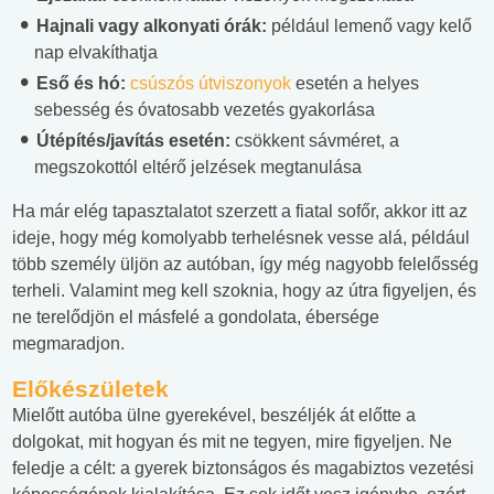
Hajnali vagy alkonyati órák:
például lemenő vagy kelő
nap elvakíthatja
Eső és hó:
csúszós útviszonyok
esetén a helyes
sebesség és óvatosabb vezetés gyakorlása
Útépítés/javítás esetén:
csökkent sávméret, a
megszokottól eltérő jelzések megtanulása
Ha már elég tapasztalatot szerzett a fiatal sofőr, akkor itt az
ideje, hogy még komolyabb terhelésnek vesse alá, például
több személy üljön az autóban, így még nagyobb felelősség
terheli. Valamint meg kell szoknia, hogy az útra figyeljen, és
ne terelődjön el másfelé a gondolata, ébersége
megmaradjon.
Előkészületek
Mielőtt autóba ülne gyerekével, beszéljék át előtte a
dolgokat, mit hogyan és mit ne tegyen, mire figyeljen. Ne
feledje a célt: a gyerek biztonságos és magabiztos vezetési