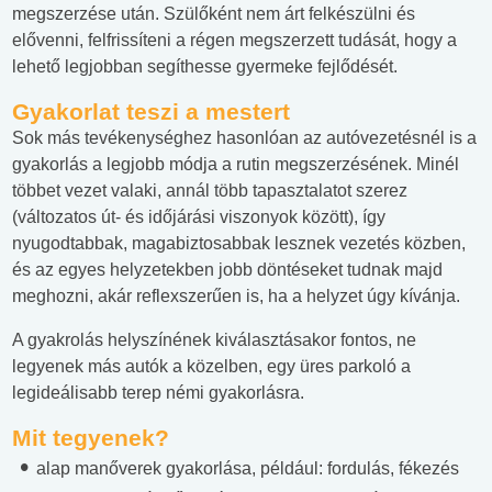
megszerzése után. Szülőként nem árt felkészülni és
elővenni, felfrissíteni a régen megszerzett tudását, hogy a
lehető legjobban segíthesse gyermeke fejlődését.
Gyakorlat teszi a mestert
Sok más tevékenységhez hasonlóan az autóvezetésnél is a
gyakorlás a legjobb módja a rutin megszerzésének. Minél
többet vezet valaki, annál több tapasztalatot szerez
(változatos út- és időjárási viszonyok között), így
nyugodtabbak, magabiztosabbak lesznek vezetés közben,
és az egyes helyzetekben jobb döntéseket tudnak majd
meghozni, akár reflexszerűen is, ha a helyzet úgy kívánja.
A gyakrolás helyszínének kiválasztásakor fontos, ne
legyenek más autók a közelben, egy üres parkoló a
legideálisabb terep némi gyakorlásra.
Mit tegyenek?
alap manőverek gyakorlása, például: fordulás, fékezés