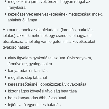
megszokni a járművet, érezni, hogyan reagál az
irányításra
kezelőszervek elhelyezkedésének megszokása: index,
ablaktörlő, lámpa
Ha már mennek az alapfeladatok (fordulás, parkolás,
tolatás), akkor kimehetnek egy csendes, elhagyatott
útszakaszra, ahol alig van forgalom. Itt a következőket
gyakorolhatják:
aktív figyelem gyakorlása: az útra, útviszonyokra,
járművekre, gyalogosokra
kanyarodás és lassítás
megállás stop táblánál
kereszteződésnél jobbkézszabály gyakorlása
biztonságos követési távolság betartása
balra kanyarodás többsávos útnál
lejtőn való egyenletes haladás