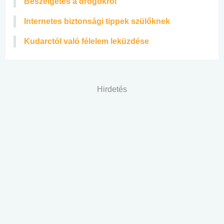
Beszélgetés a drogokról
Internetes biztonsági tippek szülőknek
Kudarctól való félelem leküzdése
Hirdetés