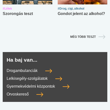
#Lélek
#Drog, cigi, alkohol
Szorongás teszt
Gondot jelent az alkohol?
MÉG TÖBB TESZT
Ha baj van...
Drogambulanciák
Lelkisegély-szolgálatok
Gyermekvédelmi központok
Orvoskereső