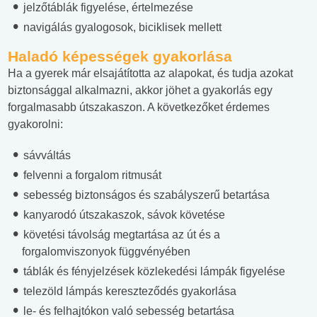
jelzőtáblák figyelése, értelmezése
navigálás gyalogosok, biciklisek mellett
Haladó képességek gyakorlása
Ha a gyerek már elsajátította az alapokat, és tudja azokat
biztonsággal alkalmazni, akkor jöhet a gyakorlás egy
forgalmasabb útszakaszon. A következőket érdemes
gyakorolni:
sávváltás
felvenni a forgalom ritmusát
sebesség biztonságos és szabályszerű betartása
kanyarodó útszakaszok, sávok követése
követési távolság megtartása az út és a
forgalomviszonyok függvényében
táblák és fényjelzések közlekedési lámpák figyelése
telezöld lámpás kereszteződés gyakorlása
le- és felhajtókon való sebesség betartása