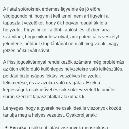
A fiatal sofőröknek érdemes figyelnie és jó előre
végiggondolni, hogy mit kell tenni, nem árt figyelni a
tapasztalt vezetőket, hogy ők hogyan reagálják le a
helyzetet. Figyelni kell a többi autóst, és közben arra
számítani, hogy mikor tesz olyat, ami potenciális veszélyt
jelentene, például stop táblánál nem áll meg valaki, vagy
jelzés nélkül vált sávot.
A friss jogosítvánnyal rendelkezők számára még problémás
az úton előforduló különleges helyzetekre való felkészülés,
például biztonságos féktáv, veszélyes helyzetek
felismerése, és az azokra való reagálás. Ezek a
képességek csak idővel és sok-sok levezetett kilométer
során szerzett tapasztalattal alakulnak ki.
Lényeges, hogy a gyerek ne csak ideális viszonyok között
tanulja meg a helyes vezetést. Gyakoroljanak:
Éjszaka:
csökkent látási viszonyok megszokása