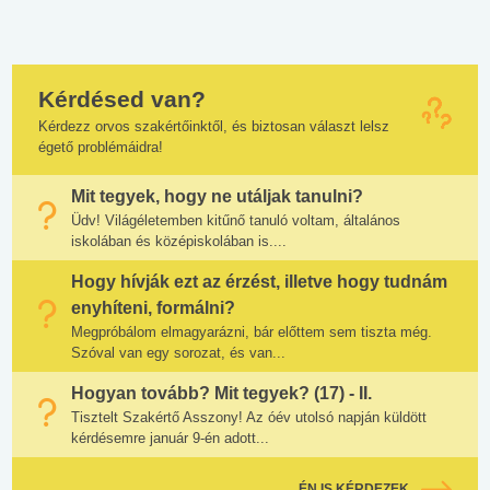
Kérdésed van?
Kérdezz orvos szakértőinktől, és biztosan választ lelsz
égető problémáidra!
Mit tegyek, hogy ne utáljak tanulni?
Üdv! Világéletemben kitűnő tanuló voltam, általános
iskolában és középiskolában is....
Hogy hívják ezt az érzést, illetve hogy tudnám
enyhíteni, formálni?
Megpróbálom elmagyarázni, bár előttem sem tiszta még.
Szóval van egy sorozat, és van...
Hogyan tovább? Mit tegyek? (17) - II.
Tisztelt Szakértő Asszony! Az óév utolsó napján küldött
kérdésemre január 9-én adott...
ÉN IS KÉRDEZEK