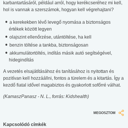
karbantartásáról, például arról, hogy kerékcseréhez mi kell,
hol is vannak a szerszámok, hogyan kell végrehajtani?
a kerekekben lévő levegő nyomása a biztonságos
értékek között legyen
olajszint ellenőrzése, utántöltése, ha kell
benzin töltése a tankba, biztonságosan
akkumulátortöltés, indítás másik autó segítségével,
hidegindítás
A vezetés elsajátításához és tanításához is nyitottan és
pozitívan kell hozzáállni, fontos a türelem és a kitartás. Így a
kezdő fiatal idővel magabiztos és gyakorlott sofőrré válhat.
(KamaszPanasz - N. L., forrás: Kidshealth)
MEGOSZTOM
Kapcsolódó címkék