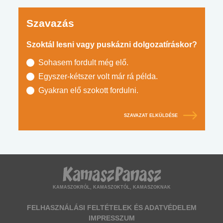
Szavazás
Szoktál lesni vagy puskázni dolgozatíráskor?
Sohasem fordult még elő.
Egyszer-kétszer volt már rá példa.
Gyakran elő szokott fordulni.
SZAVAZAT ELKÜLDÉSE
KAMASZOKRÓL, KAMASZOKTÓL, KAMASZOKNAK
FELHASZNÁLÁSI FELTÉTELEK ÉS ADATVÉDELEM
IMPRESSZUM