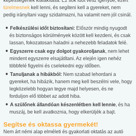
képességének kialakítása. Ez sok időt vesz igénybe, ezért
türelmesnek
kell lenni, és segíteni kell a gyereket, nem
pedig irányítani vagy szidalmazni, ha valamit nem jól csinál.
Felkészülési időt biztosítani:
Először mindig nyugodt
és biztonságos körülmények között kell kezdeni, és csak
lassan, fokozatosan haladni a nehezebb feladatok felé.
Egyszerre csak egy dolgot gyakoroljanak
, nem lehet
mindent egyszerre elsajátítani. Az elején igen nehéz
többfelé figyelni és cselekedni egy időben.
Tanuljanak a hibákból:
Nem szabad lehordani a
gyereket, ha hibázik, hanem meg kell beszélni vele, hogy
legközelebb hogyan tegye majd helyesen, és ne
forduljon elő többet az adott hiba.
A szülőnek állandóan készenlétben kell lennie
, és ha
muszáj, be kell avatkoznia, hogy elkerüljék a bajt.
Segítse és oktassa gyermekét!
Nem árt némi alap elméleti és gyakorlati oktatás az autó