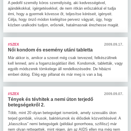
A pedofil személy kóros személyiség, aki kedvességével,
ajándékokkal, ígérgetésekkel, de nem ritkán erőszakkal el tudja
érni, hogy a gyermek kövesse őt, teljesítse kéréseit, igényeit.
Célja, hogy önző módon kielégítse perverz vágyait, úgy, hogy
közben uralkodni tudjon, erősnek, hatalmasnak érezhesse magát.
#SZEX
2009.09.17.
Női kondom és esemény utáni tabletta
Már akkor is, amikor a szexet még csak tervezed, felkészültnek
kell lenned, ami a fogamzásgátlást illeti. Kondomok, tabletták, vagy
egyéb módszerek tömkelege áll rendelkezésedre. De hibázni
emberi dolog. Elég egy pillanat és már meg is van a baj.
#SZEX
2009.09.07.
Tények és tévhitek a nemi úton terjedő
betegségekről 2.
Több, mint 20 olyan betegséget ismerünk, amely szexuális úton
terjed gombák, vírusok, baktériumok és élősdiek közvetítésével. A
„klasszikus” nemi betegségek (például gonorrhoea, szifilisz) már
nem olyan rettegettek, mint régen, ám az AIDS ellen ma még nem