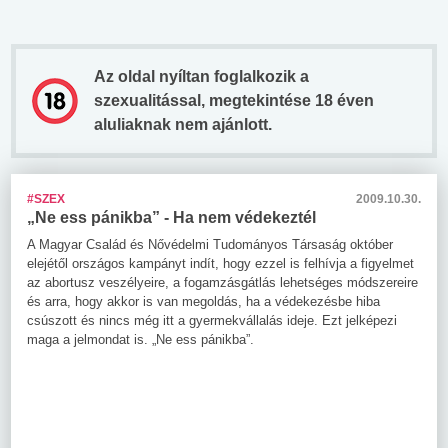
Az oldal nyíltan foglalkozik a
szexualitással, megtekintése 18 éven
aluliaknak nem ajánlott.
#SZEX
2009.10.30.
„Ne ess pánikba” - Ha nem védekeztél
A Magyar Család és Nővédelmi Tudományos Társaság október
elejétől országos kampányt indít, hogy ezzel is felhívja a figyelmet
az abortusz veszélyeire, a fogamzásgátlás lehetséges módszereire
és arra, hogy akkor is van megoldás, ha a védekezésbe hiba
csúszott és nincs még itt a gyermekvállalás ideje. Ezt jelképezi
maga a jelmondat is. „Ne ess pánikba”.