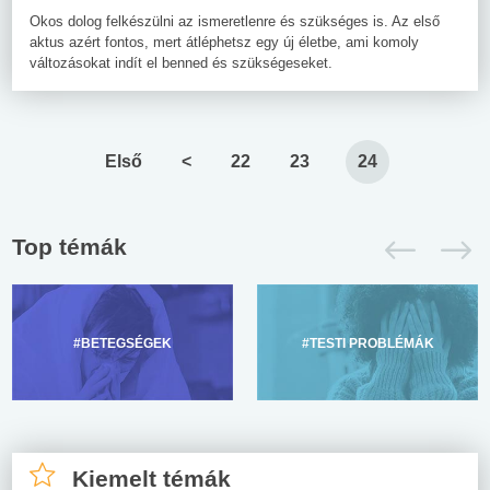
Okos dolog felkészülni az ismeretlenre és szükséges is. Az első
aktus azért fontos, mert átléphetsz egy új életbe, ami komoly
változásokat indít el benned és szükségeseket.
Első
<
22
23
24
Top témák
#BETEGSÉGEK
#TESTI PROBLÉMÁK
Kiemelt témák