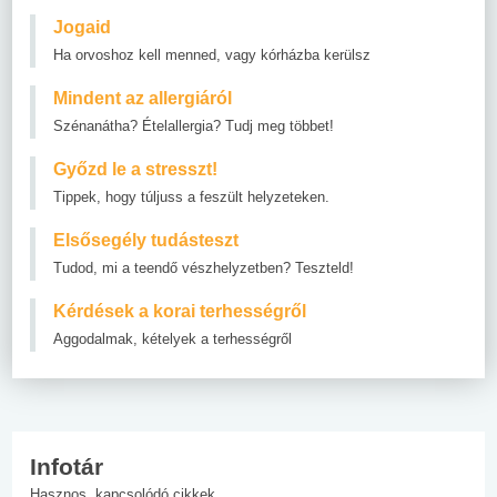
Jogaid
Ha orvoshoz kell menned, vagy kórházba kerülsz
Mindent az allergiáról
Szénanátha? Ételallergia? Tudj meg többet!
Győzd le a stresszt!
Tippek, hogy túljuss a feszült helyzeteken.
Elsősegély tudásteszt
Tudod, mi a teendő vészhelyzetben? Teszteld!
Kérdések a korai terhességről
Aggodalmak, kételyek a terhességről
Infotár
Hasznos, kapcsolódó cikkek