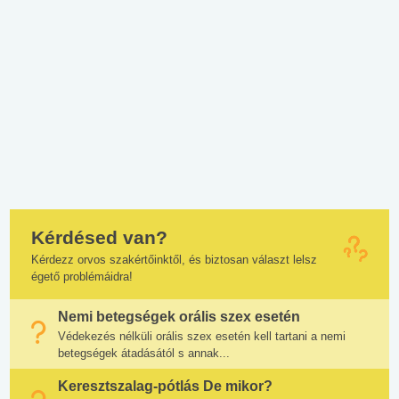
Kérdésed van?
Kérdezz orvos szakértőinktől, és biztosan választ lelsz
égető problémáidra!
Nemi betegségek orális szex esetén
Védekezés nélküli orális szex esetén kell tartani a nemi
betegségek átadásától s annak...
Keresztszalag-pótlás De mikor?