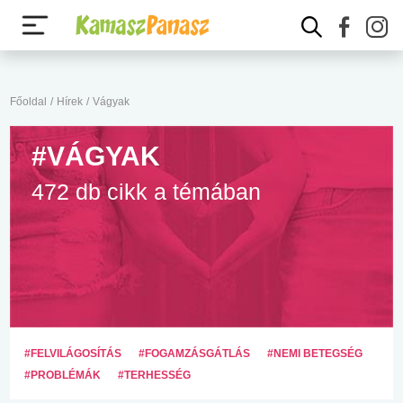
Főoldal
/
Hírek
/
Vágyak
#VÁGYAK
472 db cikk a témában
#FELVILÁGOSÍTÁS
#FOGAMZÁSGÁTLÁS
#NEMI BETEGSÉG
#PROBLÉMÁK
#TERHESSÉG