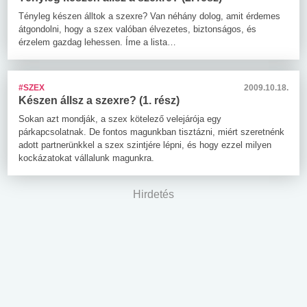
Tényleg készen álltok a szexre? Van néhány dolog, amit érdemes
átgondolni, hogy a szex valóban élvezetes, biztonságos, és
érzelem gazdag lehessen. Íme a lista…
#SZEX
2009.10.18.
Készen állsz a szexre? (1. rész)
Sokan azt mondják, a szex kötelező velejárója egy
párkapcsolatnak. De fontos magunkban tisztázni, miért szeretnénk
adott partnerünkkel a szex szintjére lépni, és hogy ezzel milyen
kockázatokat vállalunk magunkra.
Hirdetés