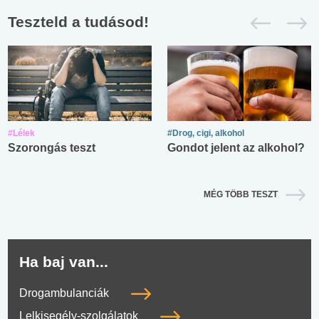
Teszteld a tudásod!
#Lélek
#Drog, cigi, alkohol
Szorongás teszt
Gondot jelent az alkohol?
MÉG TÖBB TESZT
Ha baj van...
Drogambulanciák
Lelkisegély-szolgálatok