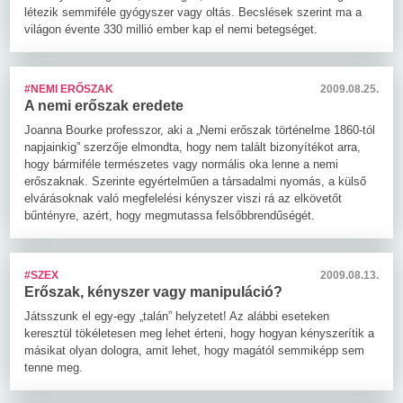
létezik semmiféle gyógyszer vagy oltás. Becslések szerint ma a
világon évente 330 millió ember kap el nemi betegséget.
#NEMI ERŐSZAK
2009.08.25.
A nemi erőszak eredete
Joanna Bourke professzor, aki a „Nemi erőszak történelme 1860-tól
napjainkig” szerzője elmondta, hogy nem talált bizonyítékot arra,
hogy bármiféle természetes vagy normális oka lenne a nemi
erőszaknak. Szerinte egyértelműen a társadalmi nyomás, a külső
elvárásoknak való megfelelési kényszer viszi rá az elkövetőt
bűntényre, azért, hogy megmutassa felsőbbrendűségét.
#SZEX
2009.08.13.
Erőszak, kényszer vagy manipuláció?
Játsszunk el egy-egy „talán” helyzetet! Az alábbi eseteken
keresztül tökéletesen meg lehet érteni, hogy hogyan kényszerítik a
másikat olyan dologra, amit lehet, hogy magától semmiképp sem
tenne meg.