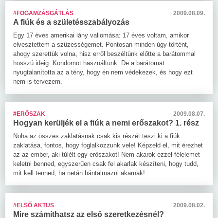
#FOGAMZÁSGÁTLÁS
2009.08.09.
A fiúk és a születésszabályozás
Egy 17 éves amerikai lány vallomása: 17 éves voltam, amikor
elvesztettem a szüzességemet. Pontosan minden úgy történt,
ahogy szerettük volna, hisz erről beszéltünk előtte a barátommal
hosszú ideig. Kondomot használtunk. De a barátomat
nyugtalanította az a tény, hogy én nem védekezek, és hogy ezt
nem is tervezem.
#ERŐSZAK
2009.08.07.
Hogyan kerüljék el a fiúk a nemi erőszakot? 1. rész
Noha az összes zaklatásnak csak kis részét teszi ki a fiúk
zaklatása, fontos, hogy foglalkozzunk vele! Képzeld el, mit érezhet
az az ember, aki túlélt egy erőszakot! Nem akarok ezzel félelemet
keletni benned, egyszerűen csak fel akarlak készíteni, hogy tudd,
mit kell tenned, ha netán bántalmazni akarnak!
#ELSŐ AKTUS
2009.08.02.
Mire számíthatsz az első szeretkezésnél?