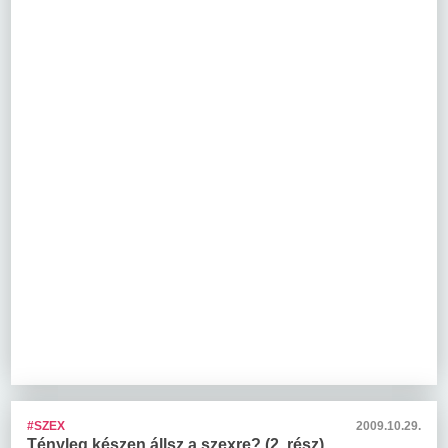
#SZEX
2009.10.29.
Tényleg készen állsz a szexre? (2. rész)