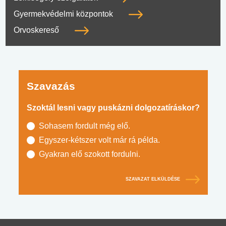
Gyermekvédelmi központok
Orvoskereső
Szavazás
Szoktál lesni vagy puskázni dolgozatíráskor?
Sohasem fordult még elő.
Egyszer-kétszer volt már rá példa.
Gyakran elő szokott fordulni.
SZAVAZAT ELKÜLDÉSE