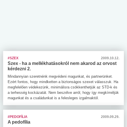
#SZEX
2009.10.12.
Szex - ha a mellékhatásokról nem akarod az orvost
kérdezni 2.
Mindannyian szeretnénk megvédeni magunkat, és partnerünket.
Ezért fontos, hogy mindketten a biztonságos szexet válasszuk. Ha
megfelelően védekezünk, minimálisra csökkenthetjük az STD-k és
a terhesség kockázatát. Nem beszélve arról, hogy így megkíméljük
magunkat és a családunkat is a felesleges izgalmaktól.
#PEDOFÍLIA
2009.09.29.
A pedofília