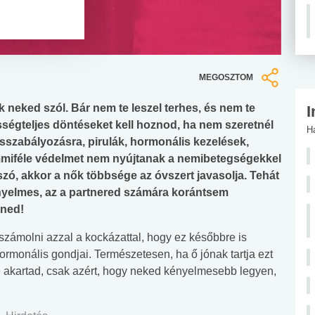
MEGOSZTOM
k neked szól. Bár nem te leszel terhes, és nem te
I
sségteljes döntéseket kell hoznod, ha nem szeretnél
H
sszabályozásra, pirulák, hormonális kezelések,
emmiféle védelmet nem nyújtanak a nemibetegségekkel
zó, akkor a nők többsége az óvszert javasolja. Tehát
nyelmes, az a partnered számára korántsem
ened!
l számolni azzal a kockázattal, hogy ez későbbre is
hormonális gondjai. Természetesen, ha ő jónak tartja ezt
te akartad, csak azért, hogy neked kényelmesebb legyen,