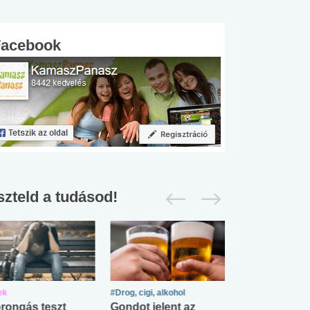
Facebook
szteld a tudásod!
ek
#Drog, cigi, alkohol
#Zöldövezet
rongás teszt
Gondot jelent az
Mekkora az ö