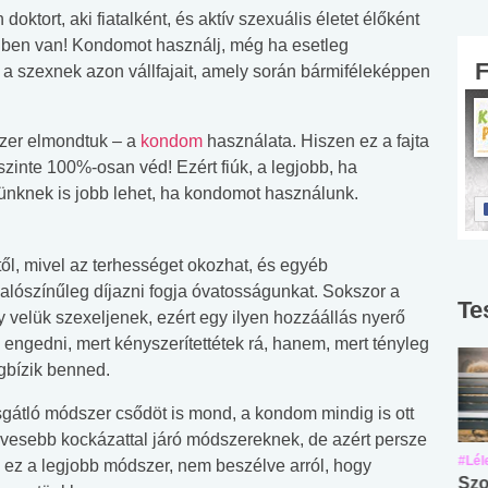
oktort, aki fiatalként, és aktív szexuális életet élőként
zedben van! Kondomot használj, még ha esetleg
a szexnek azon vállfajait, amely során bármiféleképpen
szer elmondtuk – a
kondom
használata. Hiszen ez a fajta
zinte 100%-osan véd! Ezért fiúk, a legjobb, ha
rünknek is jobb lehet, ha kondomot használunk.
ől, mivel az terhességet okozhat, és egyéb
valószínűleg díjazni fogja óvatosságunkat. Sokszor a
Te
 velük szexeljenek, ezért egy ilyen hozzáállás nyerő
 engedni, mert kényszerítettétek rá, hanem, mert tényleg
gbízik benned.
gátló módszer csődöt is mond, a kondom mindig is ott
evesebb kockázattal járó módszereknek, de azért persze
#Suli, munka
#Suli, munka
#Lél
 ez a legjobb módszer, nem beszélve arról, hogy
Angol középfokú
Internet-függőség
Szo