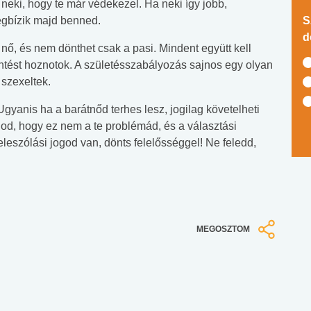
eki, hogy te már védekezel. Ha neki így jobb,
egbízik majd benned.
S
d
nő, és nem dönthet csak a pasi. Mindent együtt kell
ntést hoznotok. A születésszabályozás sajnos egy olyan
 szexeltek.
Ugyanis ha a barátnőd terhes lesz, jogilag követelheti
olod, hogy ez nem a te problémád, és a választási
eleszólási jogod van, dönts felelősséggel! Ne feledd,
MEGOSZTOM