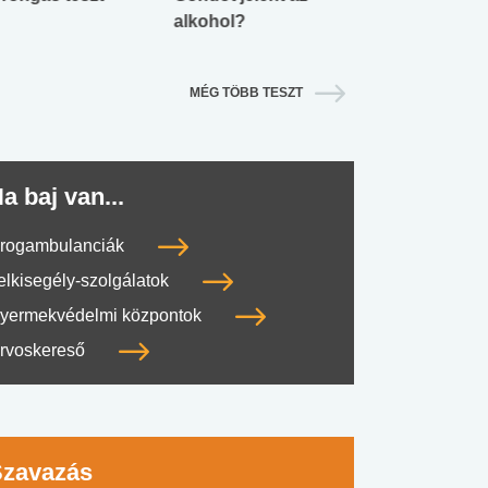
alkohol?
lábnyomod?
MÉG TÖBB TESZT
a baj van...
rogambulanciák
elkisegély-szolgálatok
yermekvédelmi központok
rvoskereső
Szavazás