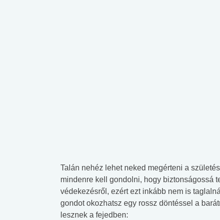
Talán nehéz lehet neked megérteni a születé
mindenre kell gondolni, hogy biztonságossá t
védekezésről, ezért ezt inkább nem is taglal
gondot okozhatsz egy rossz döntéssel a bará
lesznek a fejedben: