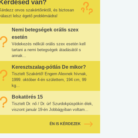
Kérdésed van?
Kérdezz orvos szakértőinktől, és biztosan
választ lelsz égető problémáidra!
Nemi betegségek orális szex
esetén
Védekezés nélküli orális szex esetén kell
tartani a nemi betegségek átadásától s
annak...
Keresztszalag-pótlás De mikor?
Tisztelt Szakértő! Engem Alexnek hívnak,
1999. október 4-én születtem, 194 cm, 99
kg...
Bokatörés 15
Tisztelt Dr. nő / Dr. úr! Szurdokpüspökin élek,
viszont január 19-én Jobbágyiban voltam...
ÉN IS KÉRDEZEK