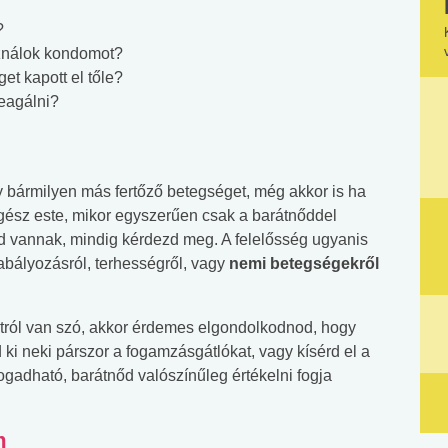
?
ználok kondomot?
et kapott el tőle?
eagálni?
y bármilyen más fertőző betegséget, még akkor is ha
egész este, mikor egyszerűen csak a barátnőddel
id vannak, mindig kérdezd meg. A felelősség ugyanis
zabályozásról, terhességről, vagy
nemi betegségekről
atról van szó, akkor érdemes elgondolkodnod, hogy
 ki neki párszor a fogamzásgátlókat, vagy kísérd el a
fogadható, barátnőd valószínűleg értékelni fogja
m