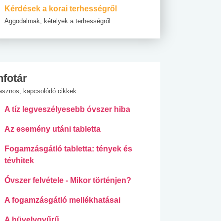
Kérdések a korai terhességről
Aggodalmak, kételyek a terhességről
nfotár
asznos, kapcsolódó cikkek
A tíz legveszélyesebb óvszer hiba
Az esemény utáni tabletta
Fogamzásgátló tabletta: tények és
tévhitek
Óvszer felvétele - Mikor történjen?
A fogamzásgátló mellékhatásai
A hüvelygyűrű