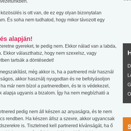
rvezetünkben.
nyelvvizsga teszt -
teszt
zösülés is ott van, de ez egy olyan bizonytalan
No.42
nám. És soha nem tudhatod, hogy mikor távozott egy
és alapján!
zeretne gyereket, te pedig nem. Ekkor nálad van a labda,
H
. Ekkor választhatsz, hogy nem szexelsz, vagy
tben tartsák a döntésedet!
D
egszakítást, még akkor is, ha a partnered már használ
L
ságos, akkor használj nyugodtan és ne befolyásoljon
G
a már nem bízol a partneredben, és te is védekezel,
tok alapja ugyanis a bizalom. Így ha nem megbízható a
O
partnered pedig nem áll készen az anyaságra, és te nem
ncs rendben. Ha készen állsz a szexre, akkor ugyancsak
szerekre is. Tisztelned kell partnered kívánságát, ha ő