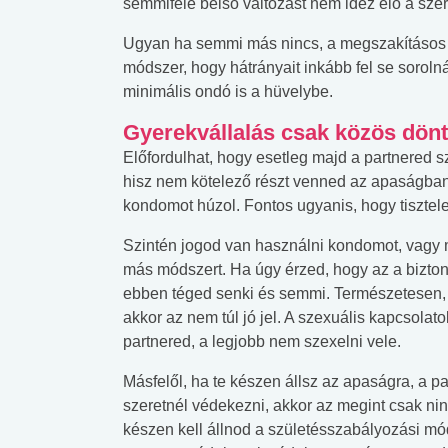
semmiféle belső változást nem idéz elő a sze
lábnyomod?
tudásteszt
Ugyan ha semmi más nincs, a megszakításos kö
módszer, hogy hátrányait inkább fel se sorol
minimális ondó is a hüvelybe.
Gyerekvállalás csak közös dönt
Előfordulhat, hogy esetleg majd a partnered s
hisz nem kötelező részt venned az apaságban
kondomot húzol. Fontos ugyanis, hogy tisztele
Szintén jogod van használni kondomot, vagy m
más módszert. Ha úgy érzed, hogy az a bizton
ebben téged senki és semmi. Természetesen, h
akkor az nem túl jó jel. A szexuális kapcsola
partnered, a legjobb nem szexelni vele.
Másfelől, ha te készen állsz az apaságra, a 
szeretnél védekezni, akkor az megint csak ni
készen kell állnod a születésszabályozási mód