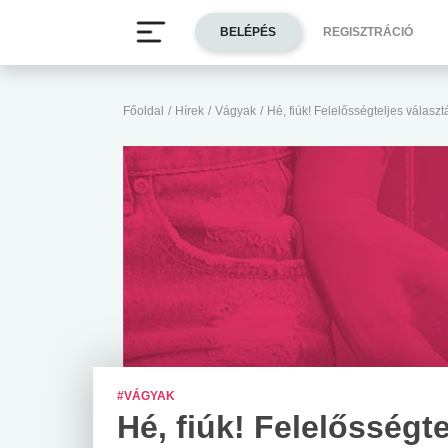
BELÉPÉS
REGISZTRÁCIÓ
Főoldal
/
Hírek
/
Vágyak
/
Hé, fiúk! Felelősségteljes választá
#VÁGYAK
Hé, fiúk! Felelősségte