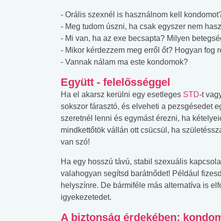
- Orális szexnél is használnom kell kondomot
- Meg tudom úszni, ha csak egyszer nem has
- Mi van, ha az exe becsapta? Milyen betegség
- Mikor kérdezzem meg erről őt? Hogyan fog r
- Vannak nálam ma este kondomok?
Együtt - felelősséggel
Ha el akarsz kerülni egy esetleges
STD
-t vag
sokszor fárasztó, és elveheti a pezsgésedet 
szeretnél lenni és egymást érezni, ha kételye
mindkettőtök vállán ott csücsül, ha születéss
van szó!
Ha egy hosszú távú, stabil szexuális kapcsol
valahogyan segítsd barátnődet! Például fizesd
helyszínre. De bármiféle más alternatíva is el
igyekezetedet.
A biztonság érdekében: kondo