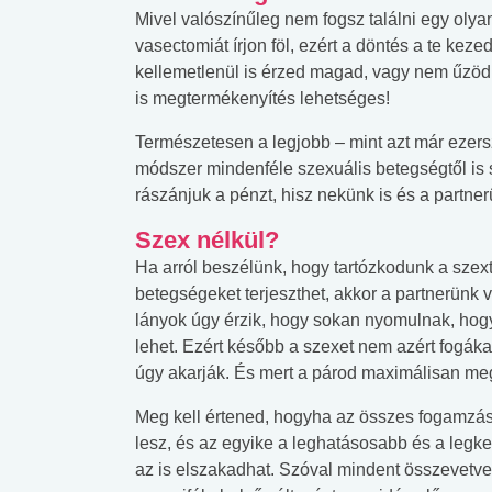
Mivel valószínűleg nem fogsz találni egy olyan d
vasectomiát írjon föl, ezért a döntés a te ke
kellemetlenül is érzed magad, vagy nem űzöd 
is megtermékenyítés lehetséges!
Természetesen a legjobb – mint azt már ezer
módszer mindenféle szexuális betegségtől is s
rászánjuk a pénzt, hisz nekünk is és a partne
Szex nélkül?
Ha arról beszélünk, hogy tartózkodunk a szext
betegségeket terjeszthet, akkor a partnerünk 
lányok úgy érzik, hogy sokan nyomulnak, hogy
lehet. Ezért később a szexet nem azért fogáka
úgy akarják. És mert a párod maximálisan me
Meg kell értened, hogyha az összes fogamzás
lesz, és az egyike a leghatásosabb és a legk
 alkohol
#Zöldövezet
#Betegségek
az is elszakadhat. Szóval mindent összevetve
lent az
Mekkora az ökológiai
Elsősegély