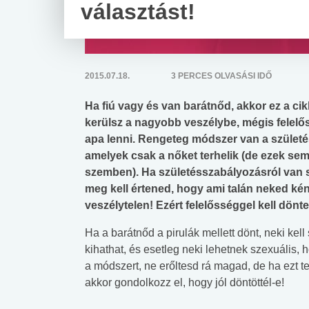
választást!
2015.07.18.
3 PERCES OLVASÁSI IDŐ
Ha fiú vagy és van barátnőd, akkor ez a cik
kerülsz a nagyobb veszélybe, mégis felelő
apa lenni. Rengeteg módszer van a születé
amelyek csak a nőket terhelik (de ezek s
szemben). Ha születésszabályozásról van s
meg kell értened, hogy ami talán neked ké
veszélytelen! Ezért felelősséggel kell dönt
Ha a barátnőd a pirulák mellett dönt, neki kel
kihathat, és esetleg neki lehetnek szexuális, 
a módszert, ne erőltesd rá magad, de ha ezt 
akkor gondolkozz el, hogy jól döntöttél-e!