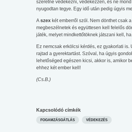
szeretne védekezni, védekezzen, és ne mond n
nyugodtan tegye. Egy idő után pedig úgyis m
A
szex
két emberről szól. Nem dönthet csak a 
megbeszélnetek és együttesen kell felelős dö
játék, melyet mindkettőtöknek játszani kell, ha
Ez nemcsak erkölcsi kérdés, ez gyakorlati is. 
rajtad a gyerektartást. Szóval, ha úgyis gond
lehetőséged egészen kicsi, akkor is, amikor b
ehhez két ember kell!
(Cs.B.)
Kapcsolódó címkék
FOGAMZÁSGÁTLÁS
VÉDEKEZÉS