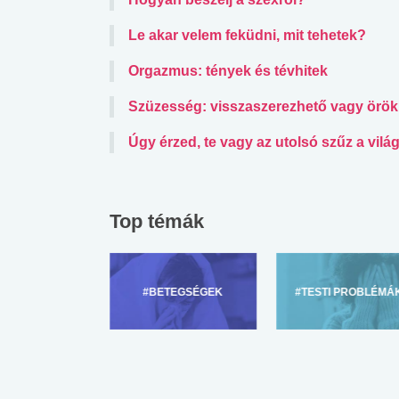
lábnyomod?
tudásteszt
Le akar velem feküdni, mit tehetek?
Orgazmus: tények és tévhitek
Szüzesség: visszaszerezhető vagy örökr
Úgy érzed, te vagy az utolsó szűz a vil
Top témák
ZÜLŐKNEK
#BETEGSÉGEK
#TESTI PROBLÉMÁ