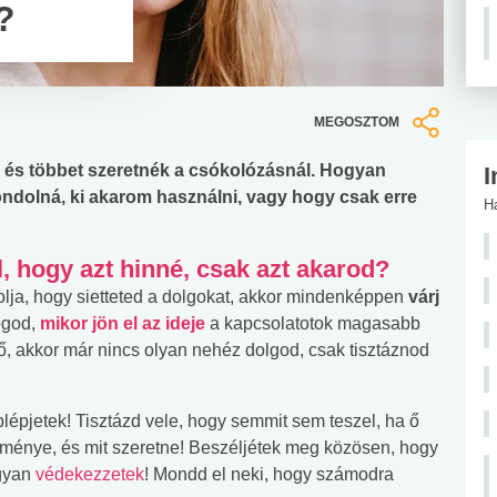
?
MEGOSZTOM
 és többet szeretnék a csókolózásnál. Hogyan
I
ondolná, ki akarom használni, vagy hogy csak erre
H
, hogy azt hinné, csak azt akarod?
lja, hogy sietteted a dolgokat, akkor mindenképpen
várj
fogod,
mikor jön el az ideje
a kapcsolatotok magasabb
dő, akkor már nincs olyan nehéz dolgod, csak tisztáznod
blépjetek! Tisztázd vele, hogy semmit sem teszel, ha ő
eménye, és mit szeretne! Beszéljétek meg közösen, hogy
ogyan
védekezzetek
! Mondd el neki, hogy számodra