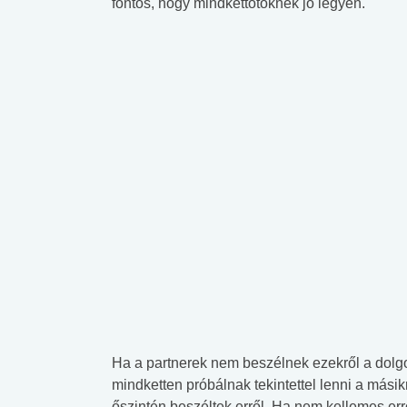
fontos, hogy mindkettőtöknek jó legyen.
Ha a partnerek nem beszélnek ezekről a dolgo
mindketten próbálnak tekintettel lenni a mási
őszintén beszéltek erről. Ha nem kellemes errő