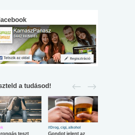
Facebook
szteld a tudásod!
ek
#Drog, cigi, alkohol
#Zöldövezet
rongás teszt
Gondot jelent az
Mekkora az ö