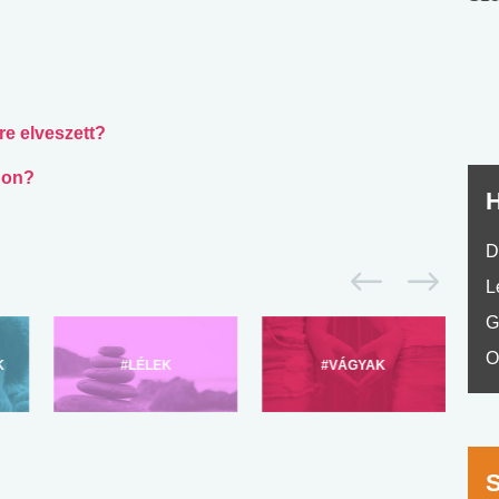
nyelvvizsga teszt -
teszt
No.42
e elveszett?
ágon?
H
D
L
G
O
K
#LÉLEK
#VÁGYAK