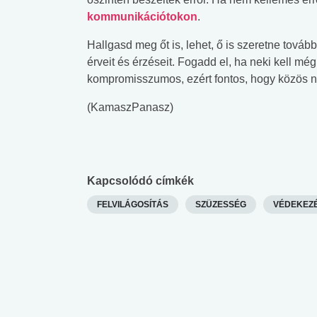
kommunikációtokon
.
Hallgasd meg őt is, lehet, ő is szeretne tová
érveit és érzéseit. Fogadd el, ha neki kell mé
kompromisszumos, ezért fontos, hogy közös n
(KamaszPanasz)
Kapcsolódó címkék
FELVILÁGOSÍTÁS
SZÜZESSÉG
VÉDEKEZ