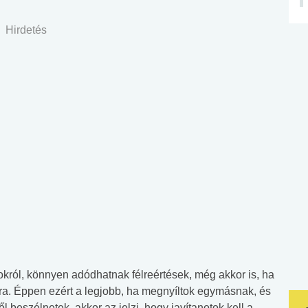
Hirdetés
król, könnyen adódhatnak félreértések, még akkor is, ha
kra. Éppen ezért a legjobb, ha megnyíltok egymásnak, és
l beszélnetek, akkor az jelzi, hogy javítanotok kell a