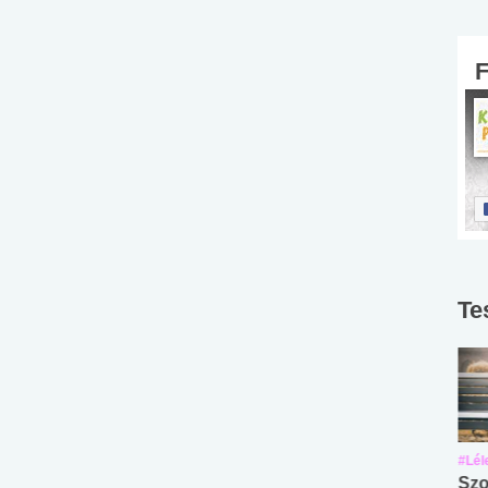
Te
#Suli, munka
#Suli, munka
#Lél
Angol középfokú
Internet-függőség
Szo