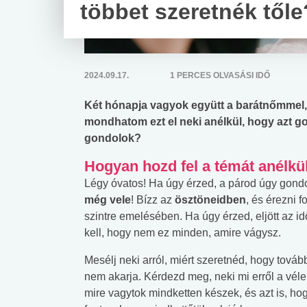
többet szeretnék tőle
2024.09.17.
1 PERCES OLVASÁSI IDŐ
Két hónapja vagyok együtt a barátnőmmel,
mondhatom ezt el neki anélkül, hogy azt g
gondolok?
Hogyan hozd fel a témát anélkül
Légy óvatos! Ha úgy érzed, a párod úgy gondo
még vele
! Bízz az
ösztöneidben
, és érezni 
szintre emelésében. Ha úgy érzed, eljött az i
kell, hogy nem ez minden, amire vágysz.
Mesélj neki arról, miért szeretnéd, hogy továb
nem akarja. Kérdezd meg, neki mi erről a vél
mire vagytok mindketten készek, és azt is, h