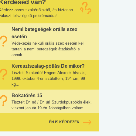
Kérdésed van?
Kérdezz orvos szakértőinktől, és biztosan
választ lelsz égető problémáidra!
Nemi betegségek orális szex
esetén
Védekezés nélküli orális szex esetén kell
tartani a nemi betegségek átadásától s
annak...
Keresztszalag-pótlás De mikor?
Tisztelt Szakértő! Engem Alexnek hívnak,
1999. október 4-én születtem, 194 cm, 99
kg...
Bokatörés 15
Tisztelt Dr. nő / Dr. úr! Szurdokpüspökin élek,
viszont január 19-én Jobbágyiban voltam...
ÉN IS KÉRDEZEK