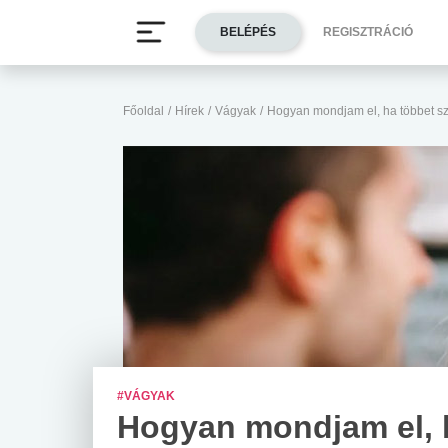
BELÉPÉS
REGISZTRÁCIÓ
Főoldal
/
Hírek
/
Vágyak
/
Hogyan mondjam el, ha többet sz
#VÁGYAK
Hogyan mondjam el, 