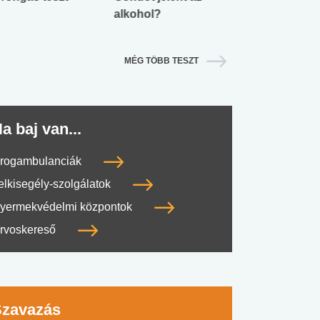
alkohol?
lábnyomod?
MÉG TÖBB TESZT
a baj van...
rogambulanciák
elkisegély-szolgálatok
yermekvédelmi központok
rvoskereső
#SULI, MUNKA
#DROG, CIGI, ALKOHOL
#TÁPLÁLK
Szavazás