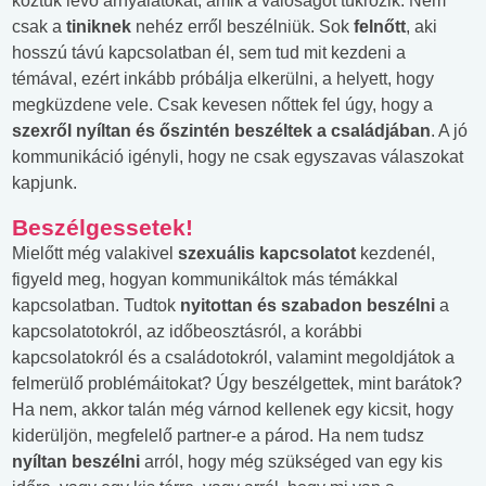
köztük lévő árnyalatokat, amik a valóságot tükrözik. Nem
csak a
tiniknek
nehéz erről beszélniük. Sok
felnőtt
, aki
hosszú távú kapcsolatban él, sem tud mit kezdeni a
témával, ezért inkább próbálja elkerülni, a helyett, hogy
megküzdene vele. Csak kevesen nőttek fel úgy, hogy a
szexről nyíltan és őszintén beszéltek a családjában
. A jó
kommunikáció igényli, hogy ne csak egyszavas válaszokat
kapjunk.
Beszélgessetek!
Mielőtt még valakivel
szexuális kapcsolatot
kezdenél,
figyeld meg, hogyan kommunikáltok más témákkal
kapcsolatban. Tudtok
nyitottan és szabadon beszélni
a
kapcsolatotokról, az időbeosztásról, a korábbi
kapcsolatokról és a családotokról, valamint megoldjátok a
felmerülő problémáitokat? Úgy beszélgettek, mint barátok?
Ha nem, akkor talán még várnod kellenek egy kicsit, hogy
kiderüljön, megfelelő partner-e a párod. Ha nem tudsz
nyíltan beszélni
arról, hogy még szükséged van egy kis