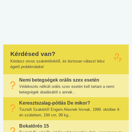
Kérdésed van?
Kérdezz orvos szakértőinktől, és biztosan választ lelsz
égető problémáidra!
Nemi betegségek orális szex esetén
Védekezés nélküli orális szex esetén kell tartani a nemi
betegségek átadásától s annak...
Keresztszalag-pótlás De mikor?
Tisztelt Szakértő! Engem Alexnek hívnak, 1999. október 4-
én születtem, 194 cm, 99 kg...
Bokatörés 15