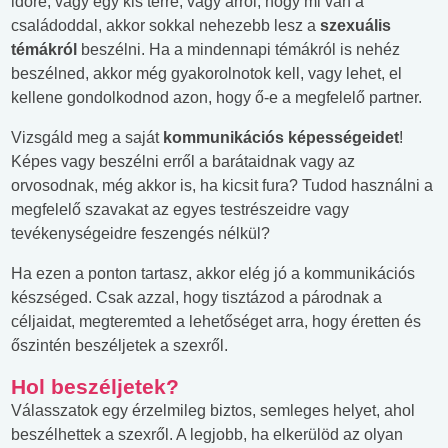
időre, vagy egy kis térre, vagy arról, hogy mi van a
családoddal, akkor sokkal nehezebb lesz a
szexuális
témákról
beszélni. Ha a mindennapi témákról is nehéz
beszélned, akkor még gyakorolnotok kell, vagy lehet, el
kellene gondolkodnod azon, hogy ő-e a megfelelő partner.
Vizsgáld meg a saját
kommunikációs képességeidet
!
Képes vagy beszélni erről a barátaidnak vagy az
orvosodnak, még akkor is, ha kicsit fura? Tudod használni a
megfelelő szavakat az egyes testrészeidre vagy
tevékenységeidre feszengés nélkül?
Ha ezen a ponton tartasz, akkor elég jó a kommunikációs
készséged. Csak azzal, hogy tisztázod a párodnak a
céljaidat, megteremted a lehetőséget arra, hogy éretten és
őszintén beszéljetek a szexről.
Hol beszéljetek?
Válasszatok egy érzelmileg biztos, semleges helyet, ahol
beszélhettek a szexről. A legjobb, ha elkerülöd az olyan