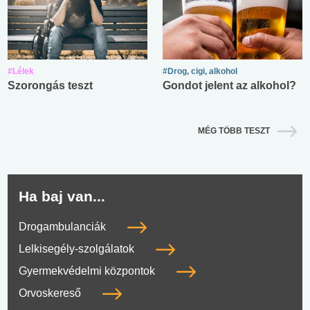
#Lélek
#Drog, cigi, alkohol
Szorongás teszt
Gondot jelent az alkohol?
MÉG TÖBB TESZT
Ha baj van...
Drogambulanciák
Lelkisegély-szolgálatok
Gyermekvédelmi központok
Orvoskereső