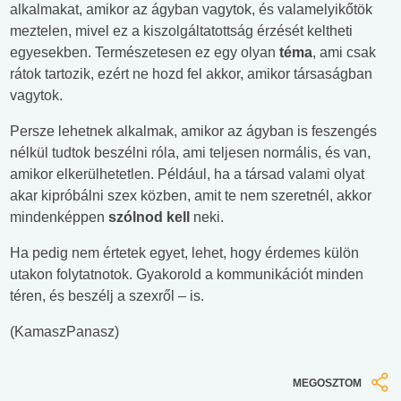
alkalmakat, amikor az ágyban vagytok, és valamelyikőtök
meztelen, mivel ez a kiszolgáltatottság érzését keltheti
egyesekben. Természetesen ez egy olyan
téma
, ami csak
rátok tartozik, ezért ne hozd fel akkor, amikor társaságban
vagytok.
Persze lehetnek alkalmak, amikor az ágyban is feszengés
nélkül tudtok beszélni róla, ami teljesen normális, és van,
amikor elkerülhetetlen. Például, ha a társad valami olyat
akar kipróbálni szex közben, amit te nem szeretnél, akkor
mindenképpen
szólnod kell
neki.
Ha pedig nem értetek egyet, lehet, hogy érdemes külön
utakon folytatnotok. Gyakorold a kommunikációt minden
téren, és beszélj a szexről – is.
(KamaszPanasz)
MEGOSZTOM