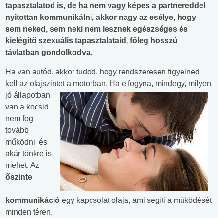
tapasztalatod is, de ha nem vagy képes a partnereddel
nyitottan kommunikálni, akkor nagy az esélye, hogy
sem neked, sem neki nem lesznek egészséges és
kielégítő szexuális tapasztalataid, főleg hosszú
távlatban gondolkodva.
Ha van autód, akkor tudod, hogy rendszeresen figyelned
kell az olajszintet a motorban. Ha elfogyna,
mindegy, milyen
jó állapotban
van a kocsid,
nem fog
tovább
működni, és
akár tönkre is
mehet. Az
őszinte
kommunikáció
egy kapcsolat olaja, ami segíti a működését
minden téren.