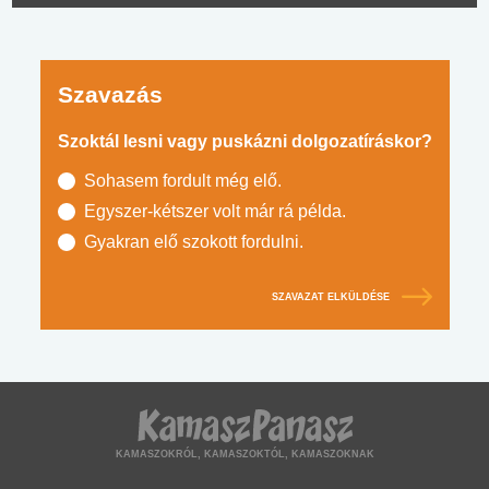
Szavazás
Szoktál lesni vagy puskázni dolgozatíráskor?
Sohasem fordult még elő.
Egyszer-kétszer volt már rá példa.
Gyakran elő szokott fordulni.
SZAVAZAT ELKÜLDÉSE
KAMASZOKRÓL, KAMASZOKTÓL, KAMASZOKNAK