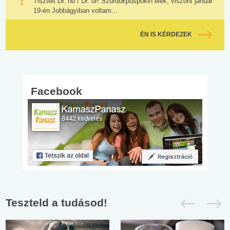
Tisztelt Dr. nő / Dr. úr! Szurdokpüspökin élek, viszont január
19-én Jobbágyiban voltam...
ÉN IS KÉRDEZEK
Facebook
Teszteld a tudásod!