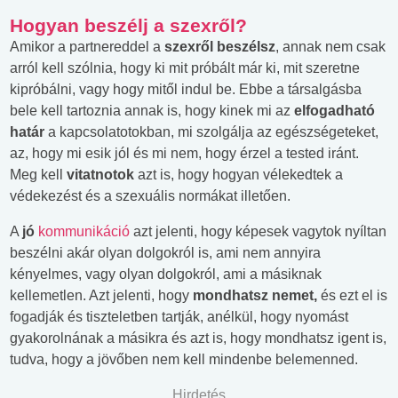
Hogyan beszélj a szexről?
Amikor a partnereddel a
szexről beszélsz
, annak nem csak
arról kell szólnia, hogy ki mit próbált már ki, mit szeretne
kipróbálni, vagy hogy mitől indul be. Ebbe a társalgásba
bele kell tartoznia annak is, hogy kinek mi az
elfogadható
határ
a kapcsolatotokban, mi szolgálja az egészségeteket,
az, hogy mi esik jól és mi nem, hogy érzel a tested iránt.
Meg kell
vitatnotok
azt is, hogy hogyan vélekedtek a
védekezést és a szexuális normákat illetően.
A
jó
kommunikáció
azt jelenti, hogy képesek vagytok nyíltan
beszélni akár olyan dolgokról is, ami nem annyira
kényelmes, vagy olyan dolgokról, ami a másiknak
kellemetlen. Azt jelenti, hogy
mondhatsz nemet,
és ezt el is
fogadják és tiszteletben tartják, anélkül, hogy nyomást
gyakorolnának a másikra és azt is, hogy mondhatsz igent is,
tudva, hogy a jövőben nem kell mindenbe belemenned.
Hirdetés