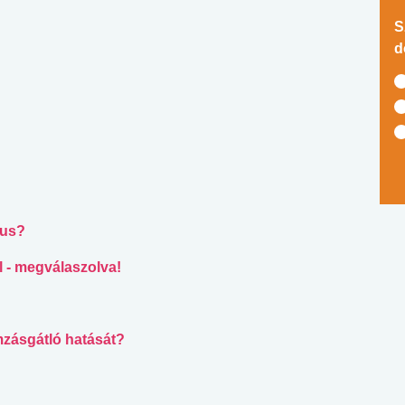
S
d
mus?
l - megválaszolva!
amzásgátló hatását?