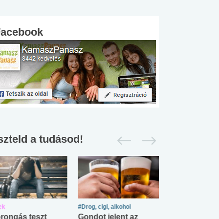
Facebook
szteld a tudásod!
ek
#Drog, cigi, alkohol
#Zöldövezet
rongás teszt
Gondot jelent az
Mekkora az ö