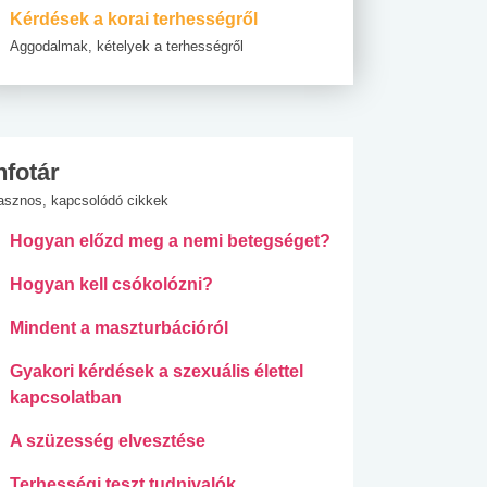
Kérdések a korai terhességről
Aggodalmak, kételyek a terhességről
nfotár
asznos, kapcsolódó cikkek
Hogyan előzd meg a nemi betegséget?
Hogyan kell csókolózni?
Mindent a maszturbációról
Gyakori kérdések a szexuális élettel
kapcsolatban
A szüzesség elvesztése
Terhességi teszt tudnivalók