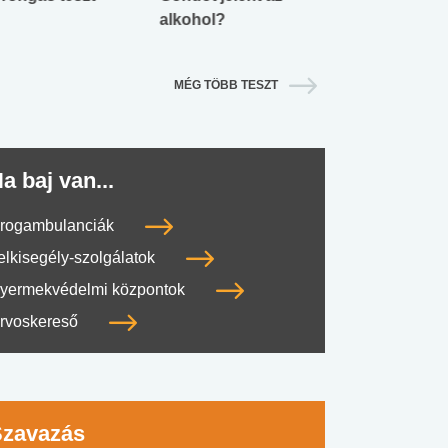
alkohol?
lábnyomod?
MÉG TÖBB TESZT
a baj van...
rogambulanciák
elkisegély-szolgálatok
yermekvédelmi központok
rvoskereső
Szavazás