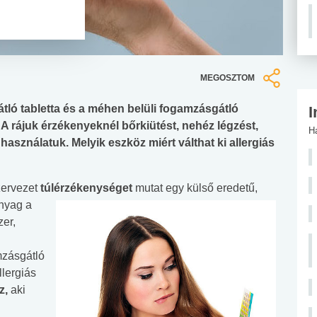
MEGOSZTOM
tló tabletta és a méhen belüli fogamzásgátló
I
 A rájuk érzékenyeknél bőrkiütést, nehéz légzést,
H
sználatuk. Melyik eszköz miért válthat ki allergiás
zervezet
túlérzékenységet
mutat egy külső eredetű,
nyag a
zer,
mzásgátló
llergiás
z,
aki