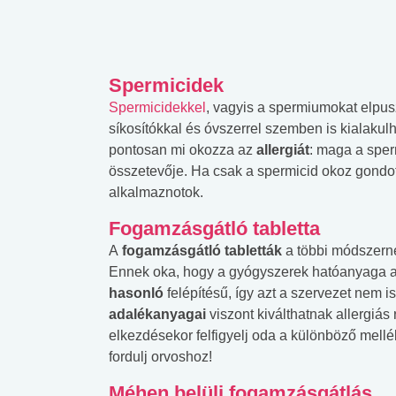
Spermicidek
Spermicidekkel
, vagyis a spermiumokat elpusz
síkosítókkal és óvszerrel szemben is kialakul
pontosan mi okozza az
allergiát
: maga a sper
összetevője. Ha csak a spermicid okoz gondo
alkalmaznotok.
Fogamzásgátló tabletta
A
fogamzásgátló tabletták
a többi módszern
Ennek oka, hogy a gyógyszerek hatóanyaga 
hasonló
felépítésű, így azt a szervezet nem i
adalékanyagai
viszont kiválthatnak allergiá
elkezdésekor felfigyelj oda a különböző mel
fordulj orvoshoz!
Méhen belüli fogamzásgátlás