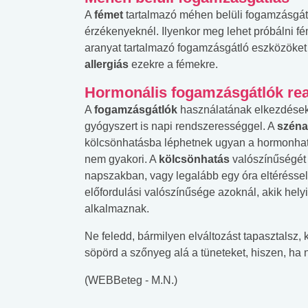
A
fémet
tartalmazó méhen belüli fogamzásgá
érzékenyeknél. Ilyenkor meg lehet próbálni f
aranyat tartalmazó fogamzásgátló eszközöket 
allergiás
ezekre a fémekre.
Hormonális fogamzásgátlók re
A
fogamzásgátlók
használatának elkezdések
gyógyszert is napi rendszerességgel. A
szén
kölcsönhatásba léphetnek ugyan a hormonhatá
nem gyakori. A
kölcsönhatás
valószínűségét
napszakban, vagy legalább egy óra eltérésse
előfordulási valószínűsége azoknál, akik hely
alkalmaznak.
Ne feledd, bármilyen elváltozást tapasztalsz
söpörd a szőnyeg alá a tüneteket, hiszen, ha 
(WEBBeteg - M.N.)
 alkohol
#Zöldövezet
#Betegségek
lent az
Mekkora az ökológiai
Elsősegély