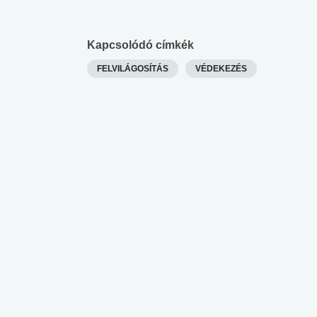
lábnyomod?
tudásteszt
Kapcsolódó címkék
FELVILÁGOSÍTÁS
VÉDEKEZÉS