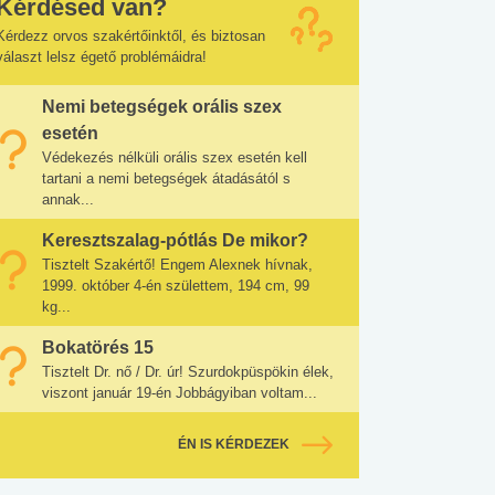
Kérdésed van?
Kérdezz orvos szakértőinktől, és biztosan
választ lelsz égető problémáidra!
Nemi betegségek orális szex
esetén
Védekezés nélküli orális szex esetén kell
tartani a nemi betegségek átadásától s
annak...
Keresztszalag-pótlás De mikor?
Tisztelt Szakértő! Engem Alexnek hívnak,
1999. október 4-én születtem, 194 cm, 99
kg...
Bokatörés 15
Tisztelt Dr. nő / Dr. úr! Szurdokpüspökin élek,
viszont január 19-én Jobbágyiban voltam...
ÉN IS KÉRDEZEK