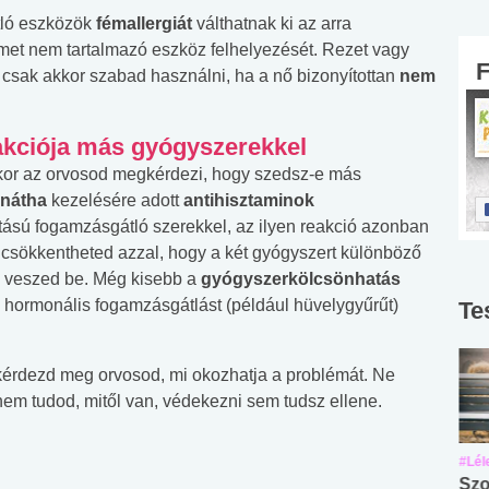
tló eszközök
fémallergiát
válthatnak ki az arra
émet nem tartalmazó eszköz felhelyezését. Rezet vagy
csak akkor szabad használni, ha a nő bizonyítottan
nem
akciója más gyógyszerekkel
or az orvosod megkérdezi, hogy szedsz-e más
anátha
kezelésére adott
antihisztaminok
sú fogamzásgátló szerekkel, az ilyen reakció azonban
 csökkentheted azzal, hogy a két gyógyszert különböző
l veszed be. Még kisebb a
gyógyszerkölcsönhatás
i hormonális fogamzásgátlást (például hüvelygyűrűt)
Te
, kérdezd meg orvosod, mi okozhatja a problémát. Ne
nem tudod, mitől van, védekezni sem tudsz ellene.
#Suli, munka
#Suli, munka
#Lél
Angol középfokú
Internet-függőség
Szo