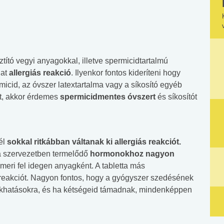
tító vegyi anyagokkal, illetve spermicidtartalmú
hat
allergiás reakció
. Ilyenkor fontos kideríteni hogy
micid, az óvszer latextartalma vagy a síkosító egyéb
t, akkor érdemes
spermicidmentes óvszert
és síkosítót
él
sokkal ritkábban váltanak ki allergiás reakciót.
a szervezetben termelődő
hormonokhoz nagyon
smeri fel idegen anyagként. A tabletta más
s reakciót. Nagyon fontos, hogy a gyógyszer szedésének
lékhatásokra, és ha kétségeid támadnak, mindenképpen