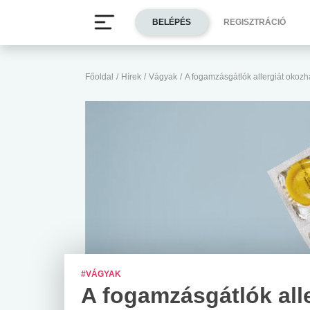
BELÉPÉS
REGISZTRÁCIÓ
Főoldal
/
Hírek
/
Vágyak
/
A fogamzásgátlók allergiát okoz
#VÁGYAK
A fogamzásgátlók alle