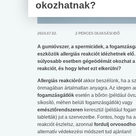
okozhatnak?
2024.07.02.
2 PERCES OLVASÁSI IDŐ
A gumióvszer, a spermicidek, a fogamzásgá
eszközök allergiás reakciót idézhetnek elő.
súlyosabb esetben gégeödémát okozhat a ha
reakciót, és hogy lehet ezt elkerülni?
Allergiás reakcióról
akkor beszélünk, ha a s
önmagában ártalmatlan
anyagra. Az idegen a
fogamzásgátlók
esetén a bőrön (például óvs
síkosító, méhen belüli fogamzásgátlók) vagy
emésztőrendszeren
keresztül (például foga
tabletták) jut a szervezetbe. Fontos, hogy ha a
reakciót észlelsz, azonnal
fordulj orvosodho
alternatív védekezési módszert tud ajánlani!