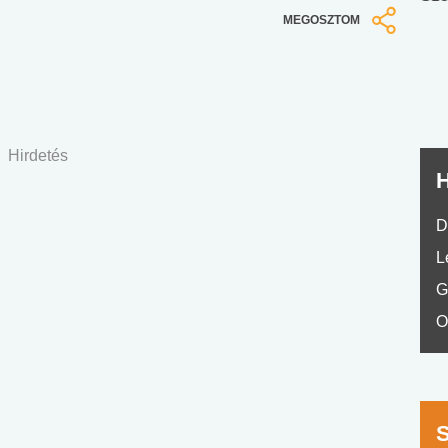
nyelvvizsga teszt -
teszt
MEGOSZTOM
No.42
Hirdetés
H
D
L
G
O