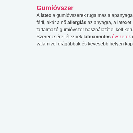
Gumióvszer
A
latex
a gumióvszerek rugalmas alapanyaga.
férfi, akár a nő
allergiás
az anyagra, a latexet
tartalmazó gumióvszer használatát el kell kerü
Szerencsére léteznek
latexmentes
óvszerek
valamivel drágábbak és kevesebb helyen kapha