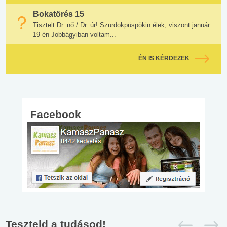
Bokatörés 15
Tisztelt Dr. nő / Dr. úr! Szurdokpüspökin élek, viszont január
19-én Jobbágyiban voltam...
ÉN IS KÉRDEZEK
Facebook
Teszteld a tudásod!