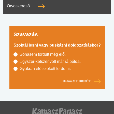
Orvoskereső
Szavazás
Szoktál lesni vagy puskázni dolgozatíráskor?
Sohasem fordult még elő.
Egyszer-kétszer volt már rá példa.
Gyakran elő szokott fordulni.
SZAVAZAT ELKÜLDÉSE