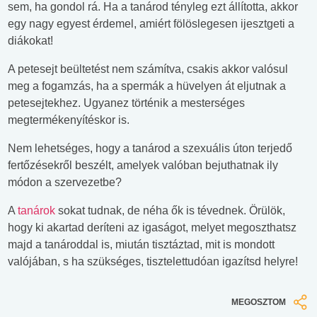
sem, ha gondol rá. Ha a tanárod tényleg ezt állította, akkor
egy nagy egyest érdemel, amiért fölöslegesen ijesztgeti a
diákokat!
A petesejt beültetést nem számítva, csakis akkor valósul
meg a fogamzás, ha a spermák a hüvelyen át eljutnak a
petesejtekhez. Ugyanez történik a mesterséges
megtermékenyítéskor is.
Nem lehetséges, hogy a tanárod a szexuális úton terjedő
fertőzésekről beszélt, amelyek valóban bejuthatnak ily
módon a szervezetbe?
A
tanárok
sokat tudnak, de néha ők is tévednek. Örülök,
hogy ki akartad deríteni az igaságot, melyet megoszthatsz
majd a tanároddal is, miután tisztáztad, mit is mondott
valójában, s ha szükséges, tisztelettudóan igazítsd helyre!
MEGOSZTOM