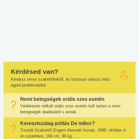
Kérdésed van?
Kérdezz orvos szakértőinktől, és biztosan választ lelsz
égető problémáidra!
Nemi betegségek orális szex esetén
Védekezés nélküli orális szex esetén kell tartani a nemi
betegségek átadásától s annak...
Keresztszalag-pótlás De mikor?
Tisztelt Szakértő! Engem Alexnek hívnak, 1999. október 4-
én születtem, 194 cm, 99 kg...