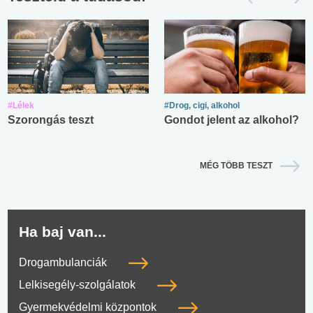
#Lélek
#Drog, cigi, alkohol
Szorongás teszt
Gondot jelent az alkohol?
MÉG TÖBB TESZT
Ha baj van...
Drogambulanciák
Lelkisegély-szolgálatok
Gyermekvédelmi központok