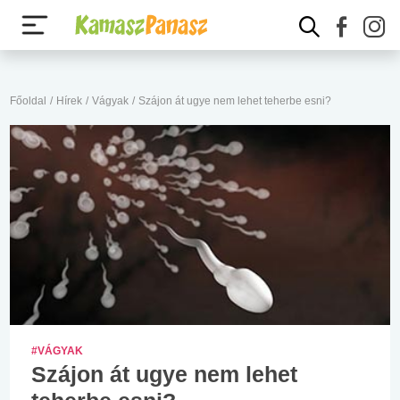
Főoldal
/
Hírek
/
Vágyak
/
Szájon át ugye nem lehet teherbe esni?
#VÁGYAK
Szájon át ugye nem lehet