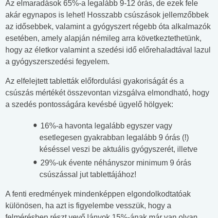
Az elmaradások 65%-a legalább 9-12 órás, de ezek fele
akár egynapos is lehet! Hosszabb csúszások jellemzőbbek
az idősebbek, valamint a gyógyszert régebb óta alkalmazók
esetében, amely alapján némileg arra következtethetünk,
hogy az életkor valamint a szedési idő előrehaladtával lazul
a gyógyszerszedési fegyelem.
Az elfelejtett tabletták előfordulási gyakoriságát és a
csúszás mértékét összevontan vizsgálva elmondható, hogy
a szedés pontosságára kevésbé ügyelő hölgyek:
16%-a havonta legalább egyszer vagy
esetlegesen gyakrabban legalább 9 órás (!)
késéssel veszi be aktuális gyógyszerét, illetve
29%-uk évente néhányszor minimum 9 órás
csúszással jut tablettájához!
A fenti eredmények mindenképpen elgondolkodtatóak
különösen, ha azt is figyelembe vesszük, hogy a
felmérésben részt vevő lányok 15%-ának már van olyan