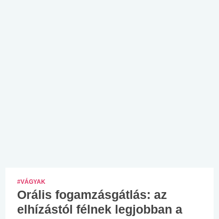
#VÁGYAK
Orális fogamzásgátlás: az
elhízástól félnek legjobban a