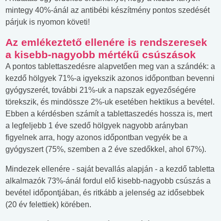
mintegy 40%-ánál az antibébi készítmény pontos szedését
párjuk is nyomon követi!
Az emlékeztető ellenére is rendszeresek
a kisebb-nagyobb mértékű csúszások
A pontos tablettaszedésre alapvetően meg van a szándék: a
kezdő hölgyek 71%-a igyekszik azonos időpontban bevenni
gyógyszerét, további 21%-uk a napszak egyezőségére
törekszik, és mindössze 2%-uk esetében hektikus a bevétel.
Ebben a kérdésben számít a tablettaszedés hossza is, mert
a legfeljebb 1 éve szedő hölgyek nagyobb arányban
figyelnek arra, hogy azonos időpontban vegyék be a
gyógyszert (75%, szemben a 2 éve szedőkkel, ahol 67%).
Mindezek ellenére - saját bevallás alapján - a kezdő tabletta
alkalmazók 73%-ánál fordul elő kisebb-nagyobb csúszás a
bevétel időpontjában, és ritkább a jelenség az idősebbek
(20 év felettiek) körében.