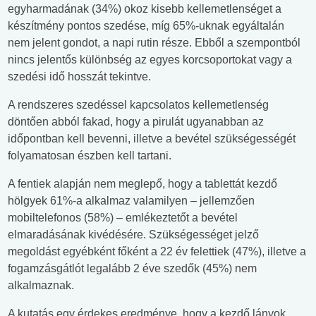
egyharmadának (34%) okoz kisebb kellemetlenséget a
készítmény pontos szedése, míg 65%-uknak egyáltalán
nem jelent gondot, a napi rutin része. Ebből a szempontból
nincs jelentős különbség az egyes korcsoportokat vagy a
szedési idő hosszát tekintve.
A rendszeres szedéssel kapcsolatos kellemetlenség
döntően abból fakad, hogy a pirulát ugyanabban az
időpontban kell bevenni, illetve a bevétel szükségességét
folyamatosan észben kell tartani.
A fentiek alapján nem meglepő, hogy a tablettát kezdő
hölgyek 61%-a alkalmaz valamilyen – jellemzően
mobiltelefonos (58%) – emlékeztetőt a bevétel
elmaradásának kivédésére. Szükségességet jelző
megoldást egyébként főként a 22 év felettiek (47%), illetve a
fogamzásgátlót legalább 2 éve szedők (45%) nem
alkalmaznak.
A kutatás egy érdekes eredménye, hogy a kezdő lányok