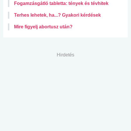
Fogamzásgátló tabletta: tények és tévhitek
Terhes lehetek, ha...? Gyakori kérdések
Mire figyelj abortusz után?
Hirdetés