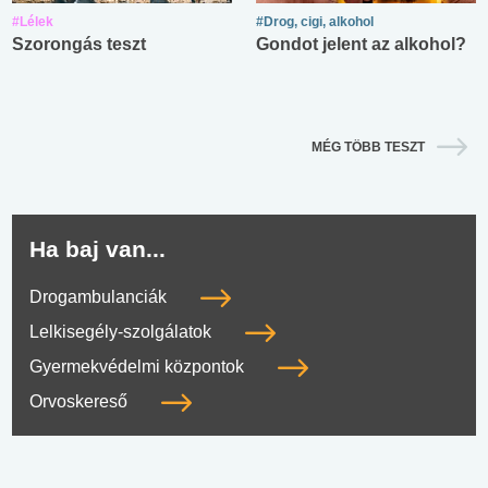
#Lélek
#Drog, cigi, alkohol
Szorongás teszt
Gondot jelent az alkohol?
MÉG TÖBB TESZT
Ha baj van...
Drogambulanciák
Lelkisegély-szolgálatok
Gyermekvédelmi központok
Orvoskereső