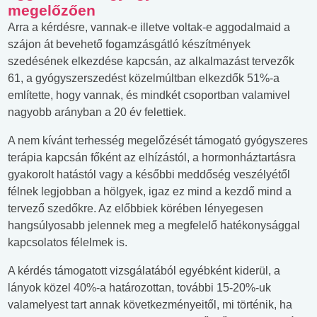
megelőzően
Arra a kérdésre, vannak-e illetve voltak-e aggodalmaid a
szájon át bevehető fogamzásgátló készítmények
szedésének elkezdése kapcsán, az alkalmazást tervezők
61, a gyógyszerszedést közelmúltban elkezdők 51%-a
említette, hogy vannak, és mindkét csoportban valamivel
nagyobb arányban a 20 év felettiek.
A nem kívánt terhesség megelőzését támogató gyógyszeres
terápia kapcsán főként az elhízástól, a hormonháztartásra
gyakorolt hatástól vagy a későbbi meddőség veszélyétől
félnek legjobban a hölgyek, igaz ez mind a kezdő mind a
tervező szedőkre. Az előbbiek körében lényegesen
hangsúlyosabb jelennek meg a megfelelő hatékonysággal
kapcsolatos félelmek is.
A kérdés támogatott vizsgálatából egyébként kiderül, a
lányok közel 40%-a határozottan, további 15-20%-uk
valamelyest tart annak következményeitől, mi történik, ha