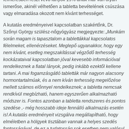
ismerőse, akinél vélhetően a tabletta bevételének csúszása
vagy elmaradása okozott nem kívánt terhességet.
A kutatás eredményeivel kapcsolatban szakértőnk, Dr.
Szőnyi György szülész-nőgyógyász megjegyezte:
„Munkám
során magam is tapasztalom a tablettákkal kapcsolatos
félelmeket, ellenérzéseket. Meglepő ugyanakkor, hogy egy
nem kívánt, esetleg megszakítással végződő terhesség
kockázataival kapcsolatban jóval kevesebb információval
rendelkeznek a fiatal lányok, pedig inkább ezektől kellene
tartani. A mai fogamzásgátló tabletták már nagyon alacsony
hormontartalmúak, és a nem kíván terhesség megelőzése
mellett számos előnnyel rendelkeznek; a tabletta nemcsak
rendkívül megbízható, hanem egyszerűen alkalmazható
módszer is. Fontos azonban a tabletta rendszeres és pontos
szedése ,- még hosszabb ideje fennálló alkalmazás esetén
is! A kutatás eredményeit vizsgálva megállapítható, hogy
elméletben a hölgyek tisztában vannak a helyes szedés
fontosságával, de ez a tudatosság sok esetben nem valósul