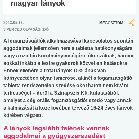
magyar lányok
2013.05.17.
MEGOSZTOM
3 PERCES OLVASÁSI IDŐ
A fogamzásgátlók alkalmazásával kapcsolatos spontán
aggodalmak jellemzően nem a tabletta hatékonyságára
vagy a szedés körülményességére fókuszálnak, hanem
sokkal inkább a testre gyakorolt közvetlen hatásokra.
Ennek ellenére a fiatal lányok 15%-ának van
környezetében olyan ismerőse, akinél a fogamzásgátló
tabletta rendszertelen szedése okozhatott nem kívánt
terhességet – derül a Szinapszis Kft. kutatásából,
amelyet a cég orális fogamzásgátlót szedő vagy annak
alkalmazását a közeljövőben tervező 16-24 éves lányok
körében végzett.
A lányok legalább felének vannak
aggodalmai a gyógyszerszedést