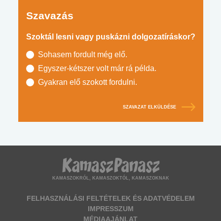
Szavazás
Szoktál lesni vagy puskázni dolgozatíráskor?
Sohasem fordult még elő.
Egyszer-kétszer volt már rá példa.
Gyakran elő szokott fordulni.
SZAVAZAT ELKÜLDÉSE
KAMASZOKRÓL, KAMASZOKTÓL, KAMASZOKNAK
FELHASZNÁLÁSI FELTÉTELEK ÉS ADATVÉDELEM
IMPRESSZUM
MÉDIAAJÁNLAT