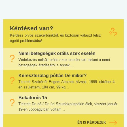
Kérdésed van?
Kérdezz orvos szakértőinktől, és biztosan választ lelsz
égető problémáidra!
Nemi betegségek orális szex esetén
Védekezés nélküli orális szex esetén kell tartani a nemi
betegségek átadásától s annak...
Keresztszalag-pótlás De mikor?
Tisztelt Szakértő! Engem Alexnek hívnak, 1999. október 4-
én születtem, 194 cm, 99 kg...
Bokatörés 15
Tisztelt Dr. nő / Dr. úr! Szurdokpüspökin élek, viszont január
19-én Jobbágyiban voltam...
ÉN IS KÉRDEZEK