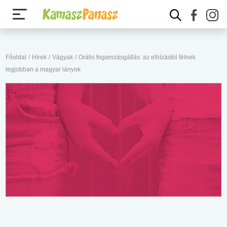
Főoldal
/
Hírek
/
Vágyak
/
Orális fogamzásgátlás: az elhízástól félnek
legjobban a magyar lányok