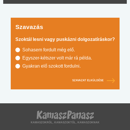
Szavazás
Szoktál lesni vagy puskázni dolgozatíráskor?
Sohasem fordult még elő.
Egyszer-kétszer volt már rá példa.
Gyakran elő szokott fordulni.
SZAVAZAT ELKÜLDÉSE
KAMASZOKRÓL, KAMASZOKTÓL, KAMASZOKNAK