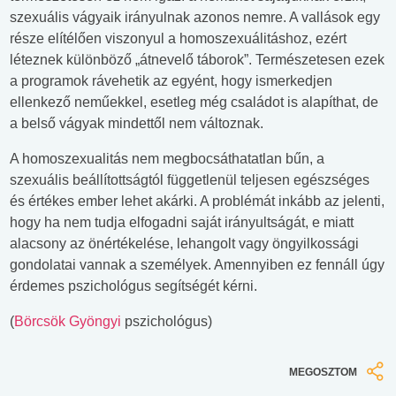
szexuális vágyaik irányulnak azonos nemre. A vallások egy
része elítélően viszonyul a homoszexuálitáshoz, ezért
léteznek különböző „átnevelő táborok”. Természetesen ezek
a programok rávehetik az egyént, hogy ismerkedjen
ellenkező neműekkel, esetleg még családot is alapíthat, de
a belső vágyak mindettől nem változnak.
A homoszexualitás nem megbocsáthatatlan bűn, a
szexuális beállítottságtól függetlenül teljesen egészséges
és értékes ember lehet akárki. A problémát inkább az jelenti,
hogy ha nem tudja elfogadni saját irányultságát, e miatt
alacsony az önértékelése, lehangolt vagy öngyilkossági
gondolatai vannak a személyek. Amennyiben ez fennáll úgy
érdemes pszichológus segítségét kérni.
(
Börcsök Gyöngyi
pszichológus)
MEGOSZTOM