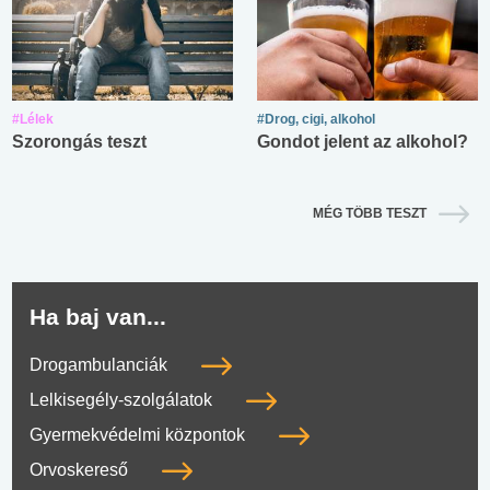
#Lélek
#Drog, cigi, alkohol
Szorongás teszt
Gondot jelent az alkohol?
MÉG TÖBB TESZT
Ha baj van...
Drogambulanciák
Lelkisegély-szolgálatok
Gyermekvédelmi központok
Orvoskereső