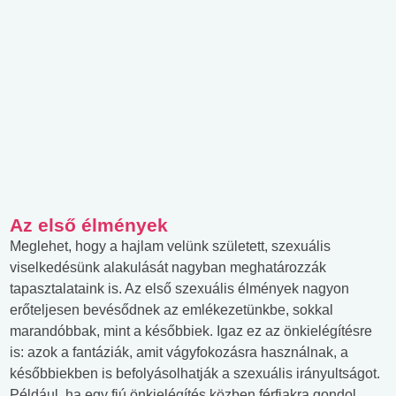
Az első élmények
Meglehet, hogy a hajlam velünk született, szexuális
viselkedésünk alakulását nagyban meghatározzák
tapasztalataink is. Az első szexuális élmények nagyon
erőteljesen bevésődnek az emlékezetünkbe, sokkal
marandóbbak, mint a későbbiek. Igaz ez az önkielégítésre
is: azok a fantáziák, amit vágyfokozásra használnak, a
későbbiekben is befolyásolhatják a szexuális irányultságot.
Például, ha egy fiú önkielégítés közben férfiakra gondol,