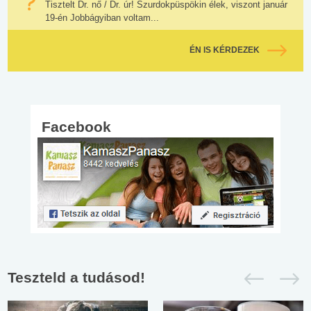
Tisztelt Dr. nő / Dr. úr! Szurdokpüspökin élek, viszont január
19-én Jobbágyiban voltam...
ÉN IS KÉRDEZEK
Facebook
Teszteld a tudásod!