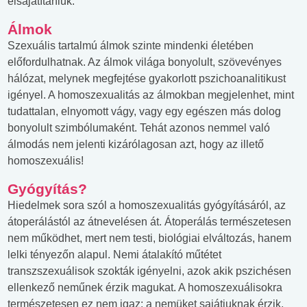
elsajátítaniuk.
Álmok
Szexuális tartalmú álmok szinte mindenki életében
előfordulhatnak. Az álmok világa bonyolult, szövevényes
hálózat, melynek megfejtése gyakorlott pszichoanalitikust
igényel. A homoszexualitás az álmokban megjelenhet, mint
tudattalan, elnyomott vágy, vagy egy egészen más dolog
bonyolult szimbólumaként. Tehát azonos nemmel való
álmodás nem jelenti kizárólagosan azt, hogy az illető
homoszexuális!
Gyógyítás?
Hiedelmek sora szól a homoszexualitás gyógyításáról, az
átoperálástól az átnevelésen át. Átoperálás természetesen
nem működhet, mert nem testi, biológiai elváltozás, hanem
lelki tényezőn alapul. Nemi átalakító műtétet
transzszexuálisok szokták igényelni, azok akik pszichésen
ellenkező neműnek érzik magukat. A homoszexuálisokra
természetesen ez nem igaz: a nemüket sajátjuknak érzik,