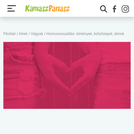
Főoldal
/
Hírek
/
Vágyak
/
Homoszexualitás: élmények, külsőségek, álmok