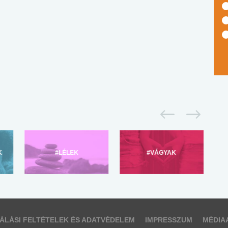
K
#LÉLEK
#VÁGYAK
ÁLÁSI FELTÉTELEK ÉS ADATVÉDELEM
IMPRESSZUM
MÉDIA