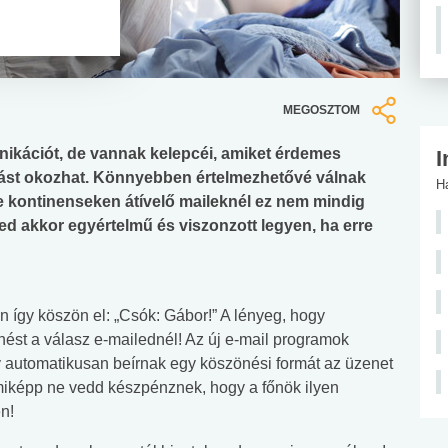
MEGOSZTOM
nikációt, de vannak kelepcéi, amiket érdemes
I
dást okozhat. Könnyebben értelmezhetővé válnak
H
e kontinenseken átívelő maileknél ez nem mindig
ed akkor egyértelmű és viszonzott legyen, ha erre
én így köszön el: „Csók: Gábor!” A lényeg, hogy
st a válasz e-mailednél! Az új e-mail programok
y automatikusan beírnak egy köszönési formát az üzenet
mmiképp ne vedd készpénznek, hogy a főnök ilyen
n!