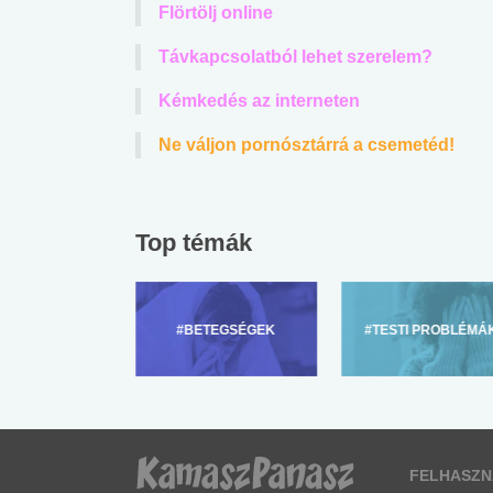
Flörtölj online
Távkapcsolatból lehet szerelem?
Kémkedés az interneten
Ne váljon pornósztárrá a csemetéd!
Top témák
ZÜLŐKNEK
#BETEGSÉGEK
#TESTI PROBLÉMÁ
FELHASZN