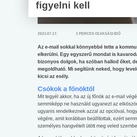
figyelni kell
2023.07.17.
1 PERCES OLVASÁSI IDŐ
Az e-mail sokkal könnyebbé tette a kommu
elkerülni. Egy egyszerű mondat is kavaro
bizonyos dolgok, ha szóban hallod őket, d
megoldható. Mi segítünk neked, hogy level
kicsi az esély.
Csókok a főnöktől
Mit tegyél akkor, ha az új főnök az e-mail vég
semmiképp ne használd ugyanezt az elköszöné
ugyanis rendelkeznek azzal az opcióval, hog
végére, amit korábban beállítottak, ezért se
személyes hangvételt ütött meg veled szembe