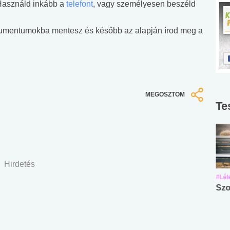
! Használd inkább a
telefont
, vagy személyesen beszéld
dokumentumokba mentesz és később az alapján írod meg a
MEGOSZTOM
Te
Hirdetés
#Suli, munka
#Suli, munka
#Lél
Angol középfokú
Internet-függőség
Szo
nyelvvizsga teszt -
teszt
No.42