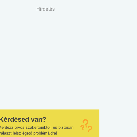
Hirdetés
Kérdésed van?
Kérdezz orvos szakértőinktől, és biztosan
választ lelsz égető problémáidra!