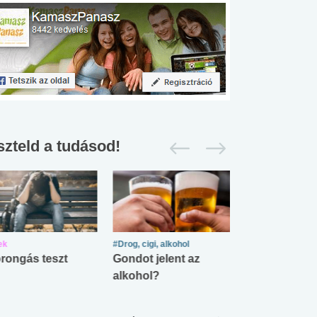
szteld a tudásod!
ek
#Drog, cigi, alkohol
#Zöldövezet
rongás teszt
Gondot jelent az
Mekkora az ö
alkohol?
lábnyomod?