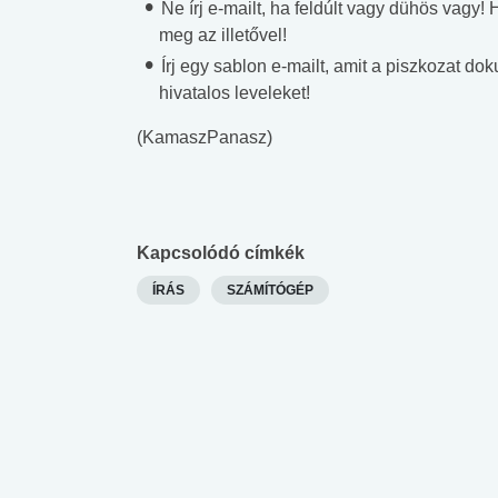
Ne írj e-mailt, ha feldúlt vagy dühös vagy
meg az illetővel!
Írj egy sablon e-mailt, amit a piszkozat 
hivatalos leveleket!
(KamaszPanasz)
Kapcsolódó címkék
ÍRÁS
SZÁMÍTÓGÉP
 alkohol
#Zöldövezet
#Betegségek
lent az
Mekkora az ökológiai
Elsősegély
lábnyomod?
tudásteszt