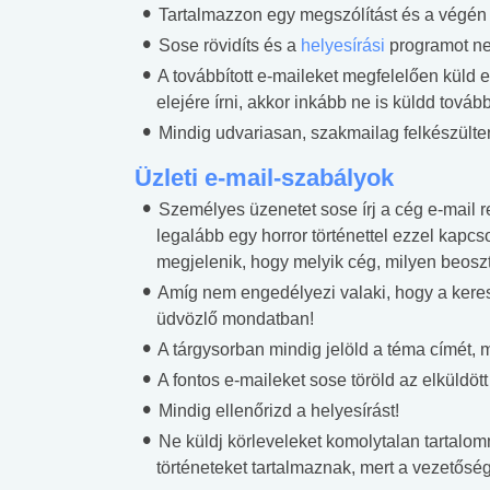
Tartalmazzon egy megszólítást és a végén 
Sose rövidíts és a
helyesírási
programot ne
A továbbított e-maileket megfelelően küld
elejére írni, akkor inkább ne is küldd tovább
Mindig udvariasan, szakmailag felkészülten
Üzleti e-mail-szabályok
Személyes üzenetet sose írj a cég e-mail 
legalább egy horror történettel ezzel kapc
megjelenik, hogy melyik cég, milyen beosz
Amíg nem engedélyezi valaki, hogy a keres
üdvözlő mondatban!
A tárgysorban mindig jelöld a téma címét, m
A fontos e-maileket sose töröld az elküldöt
Mindig ellenőrizd a helyesírást!
Ne küldj körleveleket komolytalan tartalo
történeteket tartalmaznak, mert a vezetőség