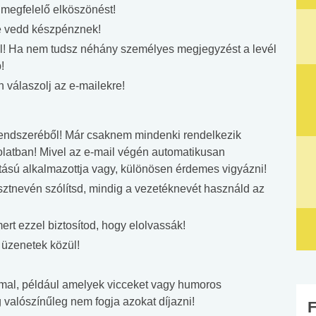
megfelelő elköszönést!
 vedd készpénznek!
 el! Ha nem tudsz néhány személyes megjegyzést a levél
!
 válaszolj az e-mailekre!
rendszeréből! Már csaknem mindenki rendelkezik
solatban! Mivel az e-mail végén automatikusan
tású alkalmazottja vagy, különösen érdemes vigyázni!
ztnevén szólítsd, mindig a vezetéknevét használd az
ert ezzel biztosítod, hogy elolvassák!
t üzenetek közül!
mmal, például amelyek vicceket vagy humoros
 valószínűleg nem fogja azokat díjazni!