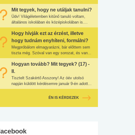
Mit tegyek, hogy ne utáljak tanulni?
Üdv! Világéletemben kitűnő tanuló voltam,
általános iskolában és középiskolában is....
Hogy hívják ezt az érzést, illetve
hogy tudnám enyhíteni, formálni?
Megpróbálom elmagyarázni, bár előttem sem
tiszta még. Szóval van egy sorozat, és van...
Hogyan tovább? Mit tegyek? (17) -
II.
Tisztelt Szakértő Asszony! Az óév utolsó
napján küldött kérdésemre január 9-én adott...
ÉN IS KÉRDEZEK
Facebook