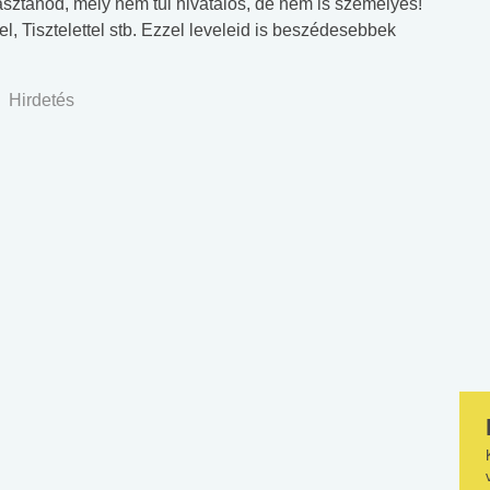
asztanod, mely nem túl hivatalos, de nem is személyes!
el, Tisztelettel stb. Ezzel leveleid is beszédesebbek
Hirdetés