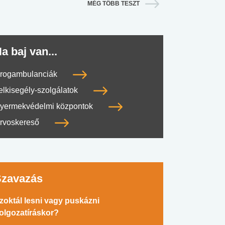
MÉG TÖBB TESZT
a baj van...
rogambulanciák
elkisegély-szolgálatok
yermekvédelmi központok
rvoskereső
Szavazás
zoktál lesni vagy puskázni
olgozatíráskor?