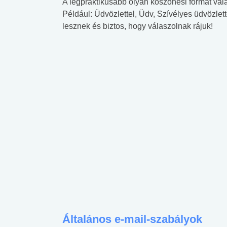
A legpraktikusabb olyan köszönési formát vál
Például: Üdvözlettel, Üdv, Szívélyes üdvözlett
lesznek és biztos, hogy válaszolnak rájuk!
Általános e-mail-szabályok