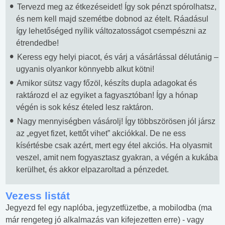
Tervezd meg az étkezéseidet! Így sok pénzt spórolhatsz,
és nem kell majd szemétbe dobnod az ételt. Ráadásul
így lehetőséged nyílik változatosságot csempészni az
étrendedbe!
Keress egy helyi piacot, és várj a vásárlással délutánig –
ugyanis olyankor könnyebb alkut kötni!
Amikor sütsz vagy főzöl, készíts dupla adagokat és
raktározd el az egyiket a fagyasztóban! Így a hónap
végén is sok kész ételed lesz raktáron.
Nagy mennyiségben vásárolj! Így többszörösen jól jársz
az „egyet fizet, kettőt vihet” akciókkal. De ne ess
kísértésbe csak azért, mert egy étel akciós. Ha olyasmit
veszel, amit nem fogyasztasz gyakran, a végén a kukába
kerülhet, és akkor elpazaroltad a pénzedet.
Vezess listát
Jegyezd fel egy naplóba, jegyzetfüzetbe, a mobilodba (ma
már rengeteg jó alkalmazás van kifejezetten erre) - vagy