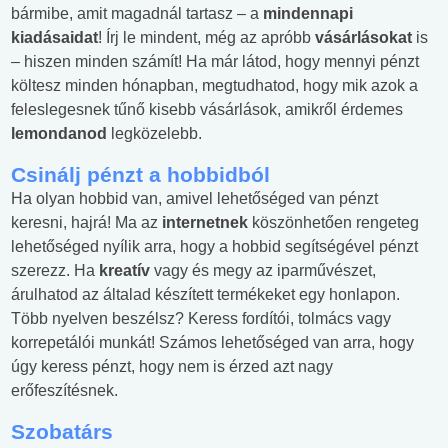
bármibe, amit magadnál tartasz – a
mindennapi
kiadásaidat
! Írj le mindent, még az apróbb
vásárlásokat
is
– hiszen minden számít! Ha már látod, hogy mennyi pénzt
költesz minden hónapban, megtudhatod, hogy mik azok a
feleslegesnek tűnő kisebb vásárlások, amikről érdemes
lemondanod
legközelebb.
Csinálj pénzt a hobbidból
Ha olyan hobbid van, amivel lehetőséged van pénzt
keresni, hajrá! Ma az
internetnek
köszönhetően rengeteg
lehetőséged nyílik arra, hogy a hobbid segítségével pénzt
szerezz. Ha
kreatív
vagy és megy az iparművészet,
árulhatod az általad készített termékeket egy honlapon.
Több nyelven beszélsz? Keress fordítói, tolmács vagy
korrepetálói munkát! Számos lehetőséged van arra, hogy
úgy keress pénzt, hogy nem is érzed azt nagy
erőfeszítésnek.
Szobatárs