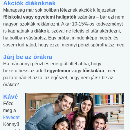
Akciók diákoknak
Manapság már sok boltban léteznek akciók kifejezetten
főiskolai vagy egyetemi hallgatók
számára – bár ezt nem
nagyon szokták reklámozni. Akár 10-15%-os kedvezményt
is kaphatnak a
diákok
, szóval ne felejts el utánakérdezni,
ha boltban vásárolsz. Egy próbát mindenképp megér, és
sosem tudhatod, hogy ezzel mennyi pénzt spórolhatsz meg!
Járj be az órákra
Ha már annyi pénzt és energiát öltél abba, hogy
bekerülhess az adott
egyetemre
vagy
főiskolára
, miért
pazarolnád el azzal az egészet, hogy nem jársz be az
órákra?
Kávé
Főzd
meg a
kávédat
!
Könnyű