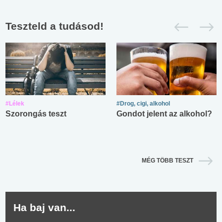
Teszteld a tudásod!
#Lélek
#Drog, cigi, alkohol
Szorongás teszt
Gondot jelent az alkohol?
MÉG TÖBB TESZT
Ha baj van...