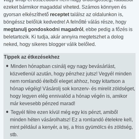
ezeket bármikor magaddal viheted. Számos könnyen és
gyorsan elkészíthető
receptet
találsz az oldalunkon is,
böngéssz belőlük kedvedre! A felnőtté válás része, hogy
megtanulj gondoskodni magadról
, ebbe pedig a főzés is
beletartozik. Ki tudja, akár annyira megtetszhet a dolog
neked, hogy sikeres blogger válik belőled.
Tippek az étkezésekhez
Minden hónapban csinálj egy nagy bevásárlást,
közvetlenül azután, hogy pénzhez jutsz! Vegyél minden
nem romlandó ételből eleget ahhoz, hogy kitartson a
hónap végéig! Vásárolj sok konzerv- és mirelit zöldséget,
hogy legyen elég ennivalód a hónap végén is, amikor
már kevesebb pénzed marad!
Tegyél félre ezen kívül még egy kis pénzt, amiből
minden héten vásárolhatsz! Ez a romlandó ételekre kell,
mint például a kenyér, a tej, a friss gyümölcs és zöldség,
stb.