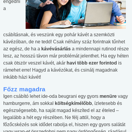
engedni
a
csábításnak, és veszünk egy pohár kávét a szemközti
kávézóban, de ne tedd! Csak néhány száz forintnak tűnhet
az egész, de ha a
kávévásárlás
a mindennapi rutinod része
lesz, az hosszú távon már problémát jelenthet. Ha egy héten
csak ötször veszel kávét, akár
havi több ezer forintod
is
rámehet erre! Hagyd a kávézókat, és csinálj magadnak
inkább házi kávét!
Főzz magadra
Igen csábító lehet ide-oda beugrani egy gyors
menüre
vagy
hamburgerre, ám sokkal
költségkímélőbb
, ízletesebb és
egészségesebb, ha saját magad készíted el az ételed –
legalább a hét egy részében. Ne félj attól, hogy a
főzőcskézés sok idődet rabolja el, hiszen egy gyors salátát
vagy wrap-et összedobni nem nagy ördöngősség, ráadásul