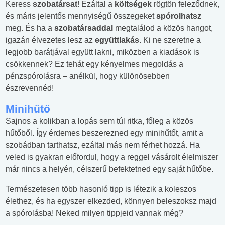
Keress
szobatársat
! Ezáltal a
költségek
rögtön feleződnek,
és máris jelentős mennyiségű összegeket
spórolhatsz
meg. És ha a
szobatársaddal
megtalálod a közös hangot,
igazán élvezetes lesz az
együttlakás
. Ki ne szeretne a
legjobb barátjával együtt lakni, miközben a kiadások is
csökkennek? Ez tehát egy kényelmes megoldás a
pénzspórolásra – anélkül, hogy különösebben
észrevennéd!
Minihűtő
Sajnos a kolikban a lopás sem túl ritka, főleg a közös
hűtőből. Így érdemes beszerezned egy minihűtőt, amit a
szobádban tarthatsz, ezáltal más nem férhet hozzá. Ha
veled is gyakran előfordul, hogy a reggel vásárolt élelmiszer
már nincs a helyén, célszerű befektetned egy saját hűtőbe.
Természetesen több hasonló tipp is létezik a koleszos
élethez, és ha egyszer elkezded, könnyen beleszoksz majd
a spórolásba! Neked milyen tippjeid vannak még?