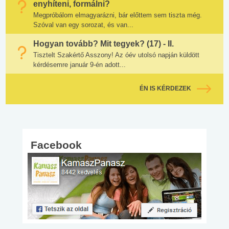
enyhíteni, formálni?
Megpróbálom elmagyarázni, bár előttem sem tiszta még.
Szóval van egy sorozat, és van...
Hogyan tovább? Mit tegyek? (17) - II.
Tisztelt Szakértő Asszony! Az óév utolsó napján küldött
kérdésemre január 9-én adott...
ÉN IS KÉRDEZEK
Facebook