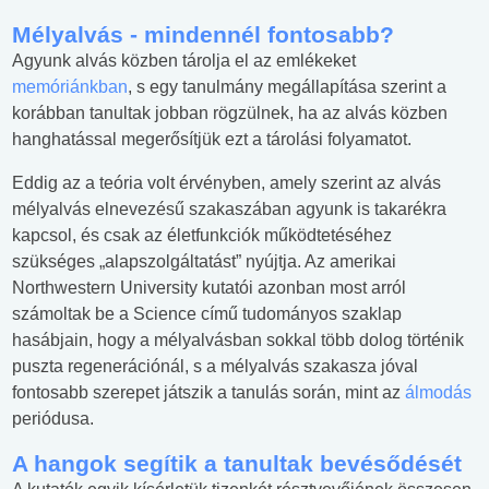
Mélyalvás - mindennél fontosabb?
Agyunk alvás közben tárolja el az emlékeket
memóriánkban
, s egy tanulmány megállapítása szerint a
korábban tanultak jobban rögzülnek, ha az alvás közben
hanghatással megerősítjük ezt a tárolási folyamatot.
Eddig az a teória volt érvényben, amely szerint az alvás
mélyalvás elnevezésű szakaszában agyunk is takarékra
kapcsol, és csak az életfunkciók működtetéséhez
szükséges „alapszolgáltatást” nyújtja. Az amerikai
Northwestern University kutatói azonban most arról
számoltak be a Science című tudományos szaklap
hasábjain, hogy a mélyalvásban sokkal több dolog történik
puszta regenerációnál, s a mélyalvás szakasza jóval
fontosabb szerepet játszik a tanulás során, mint az
álmodás
periódusa.
A hangok segítik a tanultak bevésődését