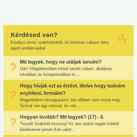
Kérdésed van?
Kérdezz orvos szakértőinktől, és biztosan választ lelsz
égető problémáidra!
Mit tegyek, hogy ne utáljak tanulni?
Üdv! Világéletemben kitűnő tanuló voltam, általános
iskolában és középiskolában is....
Hogy hívják ezt az érzést, illetve hogy tudnám
enyhíteni, formálni?
Megpróbálom elmagyarázni, bár előttem sem tiszta még.
Szóval van egy sorozat, és van...
Hogyan tovább? Mit tegyek? (17) - II.
Tisztelt Szakértő Asszony! Az óév utolsó napján küldött
kérdésemre január 9-én adott...