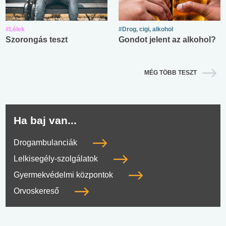
#Lélek
#Drog, cigi, alkohol
Szorongás teszt
Gondot jelent az alkohol?
MÉG TÖBB TESZT
Ha baj van...
Drogambulanciák
Lelkisegély-szolgálatok
Gyermekvédelmi központok
Orvoskereső