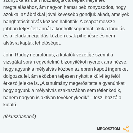
szunyókálás után hozzáfogtak a képek helyének
megtalálásához, ám nagyon hamar bebizonyosodott, hogy
azokkal az ábrákkal jóval kevesebb gondjuk akadt, amelyek
hanghatását alvás közben hallották. A csapat messze
jobban teljesített annál a kontrollcsoportnál, akik a tanulás
és a feladatmegoldás közben csak pihenésre és nem
alvásra kaptak lehetőséget.
John Rudoy neurológus, a kutatók vezetője szerint a
vizsgálat során egyértelmű bizonyítékot nyertek arra nézve,
hogy agyunk a mélyalvás közben az ébren kapott ingereket
dolgozza fel, ám eközben teljesen nyitott a külvilág felől
érkező jelekre is. „A tanulmány megerősítette a gyanúnkat,
hogy agyunk a mélyalvás szakaszában sem tétlenkedik,
hanem nagyon is aktívan tevékenykedik” – teszi hozzá a
kutató.
(fókuszbananő)
MEGOSZTOM