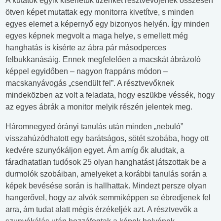
A kutatók egyik kísérletük tizenkét résztvevőjének összesen
ötven képet mutattak egy monitorra kivetítve, s minden
egyes elemet a képernyő egy bizonyos helyén. Így minden
egyes képnek megvolt a maga helye, s emellett még
hanghatás is kísérte az ábra pár másodperces
felbukkanásáig. Ennek megfelelően a macskát ábrázoló
képpel egyidőben – nagyon frappáns módon –
macskanyávogás „csendült fel”. A résztvevőknek
mindeközben az volt a feladata, hogy eszükbe véssék, hogy
az egyes ábrák a monitor melyik részén jelentek meg.
Háromnegyed órányi tanulás után minden „nebuló”
visszahúzódhatott egy barátságos, sötét szobába, hogy ott
kedvére szunyókáljon egyet. Ám amíg ők aludtak, a
fáradhatatlan tudósok 25 olyan hanghatást játszottak be a
durmolók szobáiban, amelyeket a korábbi tanulás során a
képek bevésése során is hallhattak. Mindezt persze olyan
hangerővel, hogy az alvók semmiképpen se ébredjenek fel
arra, ám tudat alatt mégis érzékeljék azt. A résztvevők a