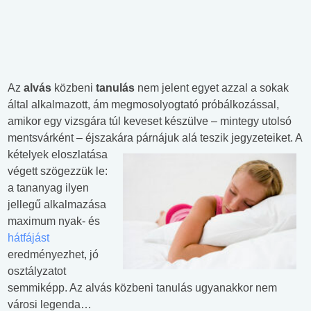
Az
alvás
közbeni
tanulás
nem jelent egyet azzal a sokak
által alkalmazott, ám megmosolyogtató próbálkozással,
amikor egy vizsgára túl keveset készülve – mintegy utolsó
mentsvárként – éjszakára párnájuk alá teszik
jegyzeteiket. A
kételyek eloszlatása
végett szögezzük le:
a tananyag ilyen
jellegű alkalmazása
maximum nyak- és
hátfájást
eredményezhet, jó
osztályzatot
semmiképp. Az alvás közbeni tanulás ugyanakkor nem
városi legenda…