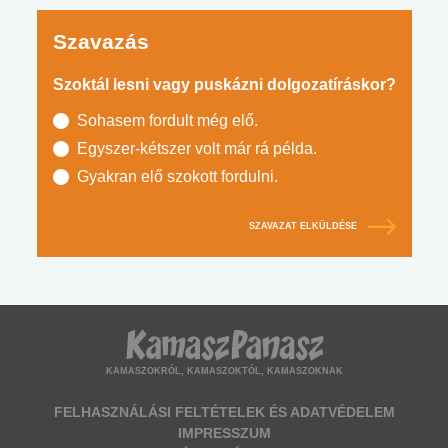
Szavazás
Szoktál lesni vagy puskázni dolgozatíráskor?
Sohasem fordult még elő.
Egyszer-kétszer volt már rá példa.
Gyakran elő szokott fordulni.
SZAVAZAT ELKÜLDÉSE
KAMASZOKRÓL, KAMASZOKTÓL, KAMASZOKNAK
FELHASZNÁLÁSI FELTÉTELEK ÉS ADATVÉDELEM
IMPRESSZUM