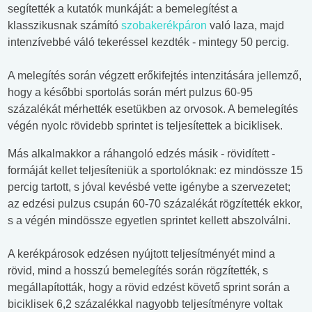
segítették a kutatók munkáját: a bemelegítést a
klasszikusnak számító
szobakerékpáron
való laza, majd
intenzívebbé váló tekeréssel kezdték - mintegy 50 percig.
A melegítés során végzett erőkifejtés intenzitására jellemző,
hogy a későbbi sportolás során mért pulzus 60-95
százalékát mérhették esetükben az orvosok. A bemelegítés
végén nyolc rövidebb sprintet is teljesítettek a biciklisek.
Más alkalmakkor a ráhangoló edzés másik - rövidített -
formáját kellet teljesíteniük a sportolóknak: ez mindössze 15
percig tartott, s jóval kevésbé vette igénybe a szervezetet;
az edzési pulzus csupán 60-70 százalékát rögzítették ekkor,
s a végén mindössze egyetlen sprintet kellett abszolválni.
A kerékpárosok edzésen nyújtott teljesítményét mind a
rövid, mind a hosszú bemelegítés során rögzítették, s
megállapították, hogy a rövid edzést követő sprint során a
biciklisek 6,2 százalékkal nagyobb teljesítményre voltak