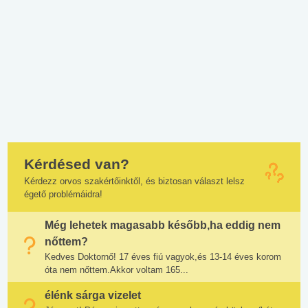
Kérdésed van?
Kérdezz orvos szakértőinktől, és biztosan választ lelsz
égető problémáidra!
Még lehetek magasabb később,ha eddig nem
nőttem?
Kedves Doktornő! 17 éves fiú vagyok,és 13-14 éves korom
óta nem nőttem.Akkor voltam 165...
élénk sárga vizelet