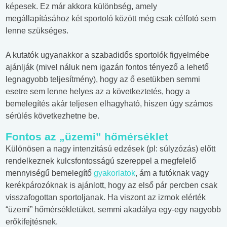
képesek. Ez már akkora különbség, amely
megállapításához két sportoló között még csak célfotó sem
lenne szükséges.
A kutatók ugyanakkor a szabadidős sportolók figyelmébe
ajánlják (mivel náluk nem igazán fontos tényező a lehető
legnagyobb teljesítmény), hogy az ő esetükben semmi
esetre sem lenne helyes az a következtetés, hogy a
bemelegítés akár teljesen elhagyható, hiszen úgy számos
sérülés következhetne be.
Fontos az „üzemi” hőmérséklet
Különösen a nagy intenzitású edzések (pl: súlyzózás) előtt
rendelkeznek kulcsfontosságú szereppel a megfelelő
mennyiségű bemelegítő
gyakorlatok
, ám a futóknak vagy
kerékpározóknak is ajánlott, hogy az első pár percben csak
visszafogottan sportoljanak. Ha viszont az izmok elérték
“üzemi” hőmérsékletüket, semmi akadálya egy-egy nagyobb
erőkifejtésnek.