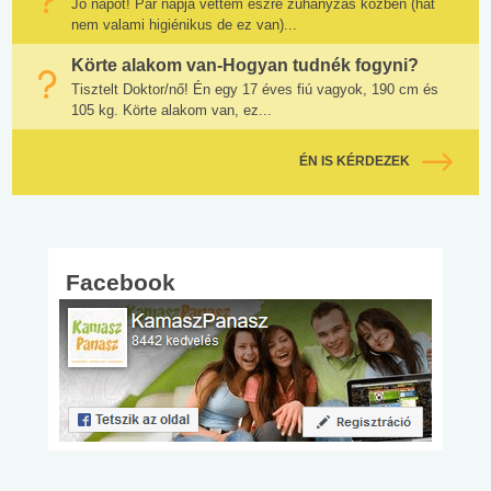
Jó napot! Pár napja vettem észre zuhanyzás közben (hát
nem valami higiénikus de ez van)...
Körte alakom van-Hogyan tudnék fogyni?
Tisztelt Doktor/nő! Én egy 17 éves fiú vagyok, 190 cm és
105 kg. Körte alakom van, ez...
ÉN IS KÉRDEZEK
Facebook