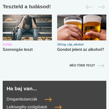
Teszteld a tudásod!
#Lélek
#Drog, cigi, alkohol
Szorongás teszt
Gondot jelent az alkohol?
MÉG TÖBB TESZT
Ha baj van...
Drogambulanciák
Lelkisegély-szolgálatok