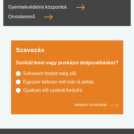
Gyermekvédelmi központok
Orvoskereső
Szavazás
Szoktál lesni vagy puskázni dolgozatíráskor?
Sohasem fordult még elő.
Egyszer-kétszer volt már rá példa.
Gyakran elő szokott fordulni.
SZAVAZAT ELKÜLDÉSE