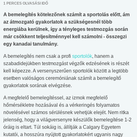
1 PERCES OLVASÁSI IDŐ
A bemelegítés kötelezőnek számít a sportolás előtt, ám
az átmozgató gyakorlatok a szükségesnél több
energiába kerülnek, így a tényleges testmozgás során
már csökkent teljesítménnyel kell számolni - összegzi
egy kanadai tanulmány.
A bemelegítés nem csak a profi
sportolók
, hanem a
szabadidejükben testmozgást végzők edzésének is részét
kell képezze. A versenyszerűen sportolók között a legtöbb
esetben valóságos ceremóniának számít a bemelegítő
gyakorlatok sorának elvégzése.
A megfelelő bemelegítéssel, az izmok megfelelő
hőmérsékletre hozásával és a vérkeringés folyamatos
növelésével számos sérülésnek vehetjük elejét. Nem ritka
jelenség, hogy a világversenyre készülők bemelegítése 1-2
óráig is eltart. Túl sokáig is, állítják a Calgary Egyetem
kutatói, a hosszúra nyújtott gyakorlatokért ugyanis nagy