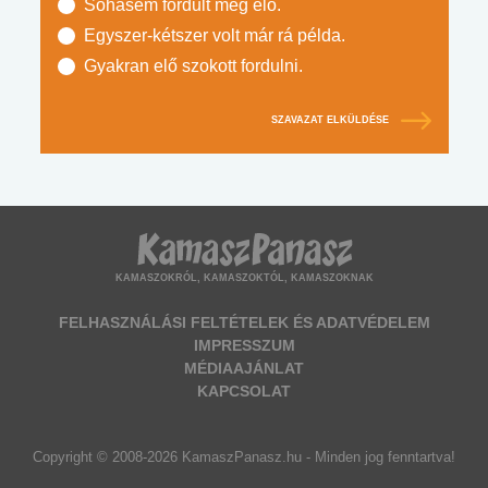
Sohasem fordult még elő.
Egyszer-kétszer volt már rá példa.
Gyakran elő szokott fordulni.
SZAVAZAT ELKÜLDÉSE
KAMASZOKRÓL, KAMASZOKTÓL, KAMASZOKNAK
FELHASZNÁLÁSI FELTÉTELEK ÉS ADATVÉDELEM
IMPRESSZUM
MÉDIAAJÁNLAT
KAPCSOLAT
Copyright © 2008-2026 KamaszPanasz.hu - Minden jog fenntartva!