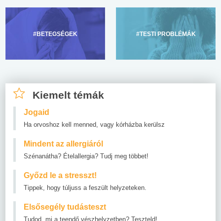
#BETEGSÉGEK
#TESTI PROBLÉMÁK
Kiemelt témák
Jogaid
Ha orvoshoz kell menned, vagy kórházba kerülsz
Mindent az allergiáról
Szénanátha? Ételallergia? Tudj meg többet!
Győzd le a stresszt!
Tippek, hogy túljuss a feszült helyzeteken.
Elsősegély tudásteszt
Tudod, mi a teendő vészhelyzetben? Teszteld!