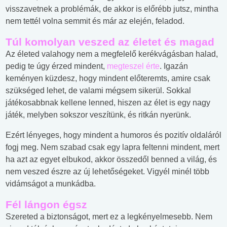
visszavetnek a problémák, de akkor is előrébb jutsz, mintha
nem tettél volna semmit és már az elején, feladod.
Túl komolyan veszed az életet és magad
Az életed valahogy nem a megfelelő kerékvágásban halad,
pedig te úgy érzed mindent,
megteszel érte
. Igazán
keményen küzdesz, hogy mindent előteremts, amire csak
szükséged lehet, de valami mégsem sikerül. Sokkal
játékosabbnak kellene lenned, hiszen az élet is egy nagy
játék, melyben sokszor veszítünk, és ritkán nyerünk.
Ezért lényeges, hogy mindent a humoros és pozitív oldaláról
fogj meg. Nem szabad csak egy lapra feltenni mindent, mert
ha azt az egyet elbukod, akkor összedől benned a világ, és
nem veszed észre az új lehetőségeket. Vigyél minél több
vidámságot a munkádba.
Fél lángon égsz
Szereted a biztonságot, mert ez a legkényelmesebb. Nem