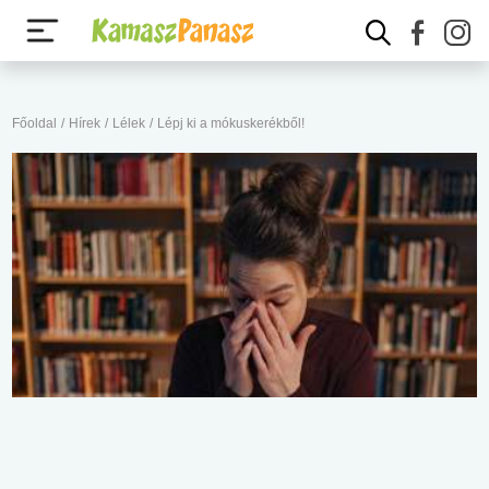
Főoldal
/
Hírek
/
Lélek
/
Lépj ki a mókuskerékből!