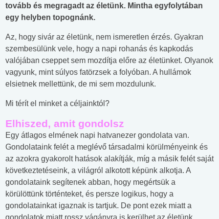
tovább és megragadt az életünk. Mintha egyfolytában
egy helyben topognánk.
Az, hogy sivár az életünk, nem ismeretlen érzés. Gyakran
szembesülünk vele, hogy a napi rohanás és kapkodás
valójában cseppet sem mozdítja előre az életünket. Olyanok
vagyunk, mint súlyos fatörzsek a folyóban. A hullámok
elsietnek mellettünk, de mi sem mozdulunk.
Mi térít el minket a céljainktól?
Elhiszed, amit gondolsz
Egy átlagos elmének napi hatvanezer gondolata van.
Gondolataink felét a meglévő társadalmi körülményeink és
az azokra gyakorolt hatások alakítják, míg a másik felét saját
következtetéseink, a világról alkotott képünk alkotja. A
gondolataink segítenek abban, hogy megértsük a
körülöttünk történteket, és persze logikus, hogy a
gondolatainkat igaznak is tartjuk. De pont ezek miatt a
gondolatok miatt rossz vágányra is kerülhet az életünk.