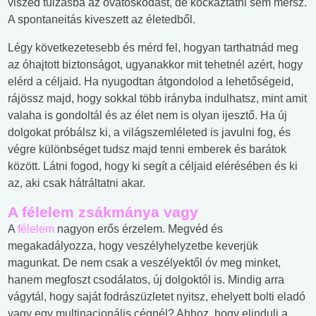
viszed túlzásba az óvatoskodást, de kockáztatni sem mersz.
A spontaneitás kiveszett az életedből.
Légy következetesebb és mérd fel, hogyan tarthatnád meg
az óhajtott biztonságot, ugyanakkor mit tehetnél azért, hogy
elérd a céljaid. Ha nyugodtan átgondolod a lehetőségeid,
rájössz majd, hogy sokkal több irányba indulhatsz, mint amit
valaha is gondoltál és az élet nem is olyan ijesztő. Ha új
dolgokat próbálsz ki, a világszemléleted is javulni fog, és
végre különbséget tudsz majd tenni emberek és barátok
között. Látni fogod, hogy ki segít a céljaid elérésében és ki
az, aki csak hátráltatni akar.
A félelem zsákmánya vagy
A
félelem
nagyon erős érzelem. Megvéd és
megakadályozza, hogy veszélyhelyzetbe keverjük
magunkat. De nem csak a veszélyektől óv meg minket,
hanem megfoszt csodálatos, új dolgoktól is. Mindig arra
vágytál, hogy saját fodrászüzletet nyitsz, ehelyett bolti eladó
vagy egy multinacionális cégnél? Ahhoz, hogy elindulj a