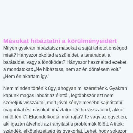
Másokat hibáztatni a körülményeidért
Milyen gyakran hibáztatsz másokat a saját tehetetlenséged
miatt? Hányszor okoltad a szüleidet, a tanáraidat, a
barátaidat, vagy a főnöködet? Hányszor használtad ezeket
a mondatokat: „Ne hibáztass, nem az én döntésem volt.”
„Nem én akartam így.”
Nem minden történik úgy, ahogyan mi szeretnénk. Gyakran
kapunk magas labdát az élettől, legtöbbször ezt nem
szeretjük visszaütni, mert jóval kényelmesebb sajnáltatni
magunkat és másokat hibáztatni. De ha visszaütöd, akkor
mi történik? Elgondolkodtál már rajta? Te vagy az egyetlen,
aki igazán átveheti az irányítást a problémák fölött. A titok:
szándék, elkötelezettség és gyakorlat. Lehet, hogy sokszor