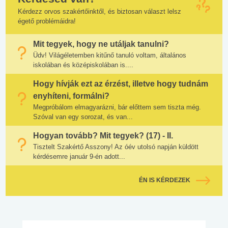
Kérdezz orvos szakértőinktől, és biztosan választ lelsz
égető problémáidra!
Mit tegyek, hogy ne utáljak tanulni?
Üdv! Világéletemben kitűnő tanuló voltam, általános
iskolában és középiskolában is....
Hogy hívják ezt az érzést, illetve hogy tudnám
enyhíteni, formálni?
Megpróbálom elmagyarázni, bár előttem sem tiszta még.
Szóval van egy sorozat, és van...
Hogyan tovább? Mit tegyek? (17) - II.
Tisztelt Szakértő Asszony! Az óév utolsó napján küldött
kérdésemre január 9-én adott...
ÉN IS KÉRDEZEK