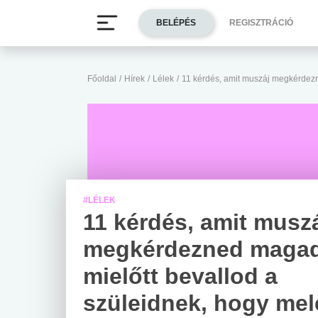
BELÉPÉS
REGISZTRÁCIÓ
Főoldal
/
Hírek
/
Lélek
/
11 kérdés, amit muszáj megkérdezn
#LÉLEK
11 kérdés, amit musz
megkérdezned magad
mielőtt bevallod a
szüleidnek, hogy mel