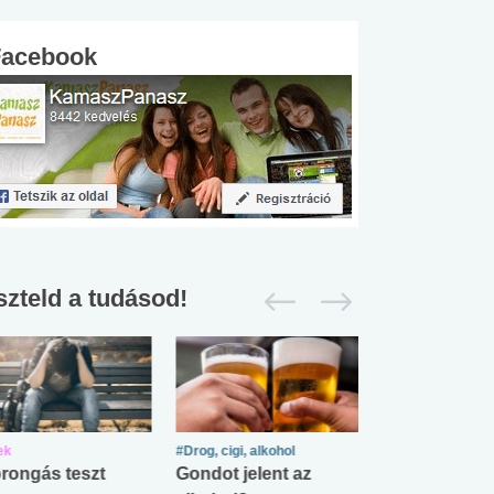
Facebook
szteld a tudásod!
ek
#Drog, cigi, alkohol
#Zöldövezet
rongás teszt
Gondot jelent az
Mekkora az ö