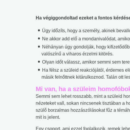
Ha végiggondoltad ezeket a fontos kérdés
Úgy időzíts, hogy a személy, akinek bevallo
Ne akkor add elő a mondanivalódat, amikor
Néhányan úgy gondolják, hogy kifizetődőbb 
valószínű a viharos érzelmi kitörés.
Olyan időt válassz, amikor semmi sem tereli
Ha félsz a szüleid reakciójától, érdemes e
másik felnőttnek kitárulkoznod. Talán ott l
Mi van, ha a szüleim homofóbo
Semmi sem lehet rosszabb, mint a szüleid ho
nézeteket vall, sokan nincsenek tisztában a h
szülő borzalmas hozzászólásokat fűz a témáho
mit is jelent.
Egy csoport, ami ezzel foglalkozik, remek le