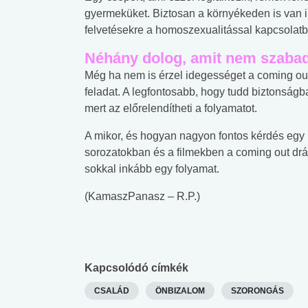
gyermeküket. Biztosan a környékeden is van i
felvetésekre a homoszexualitással kapcsolatb
Néhány dolog, amit nem szabad 
Még ha nem is érzel idegességet a coming out-
feladat. A legfontosabb, hogy tudd biztonságb
mert az előrelendítheti a folyamatot.
A mikor, és hogyan nagyon fontos kérdés egy
sorozatokban és a filmekben a coming out drám
sokkal inkább egy folyamat.
(KamaszPanasz – R.P.)
Kapcsolódó címkék
 alkohol
#Zöldövezet
#Betegségek
CSALÁD
ÖNBIZALOM
SZORONGÁS
lent az
Mekkora az ökológiai
Elsősegély