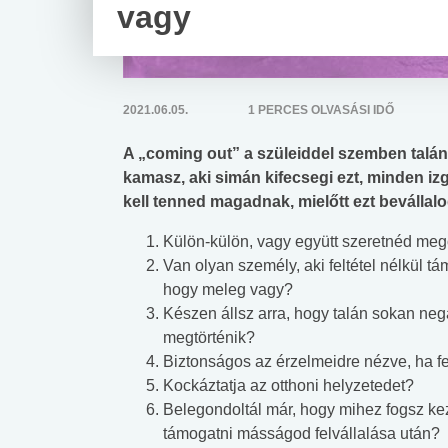
vagy
2021.06.05.
1 PERCES OLVASÁSI IDŐ
A „coming out” a szüleiddel szemben talán
kamasz, aki simán kifecsegi ezt, minden izg
kell tenned magadnak, mielőtt ezt bevállalo
Külön-külön, vagy együtt szeretnéd meg
Van olyan személy, aki feltétel nélkül tá
hogy meleg vagy?
Készen állsz arra, hogy talán sokan neg
megtörténik?
Biztonságos az érzelmeidre nézve, ha fel
Kockáztatja az otthoni helyzetedet?
Belegondoltál már, hogy mihez fogsz ke
támogatni másságod felvállalása után?