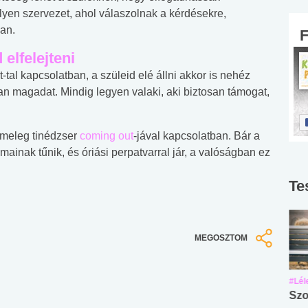
lyen szervezet, ahol válaszolnak a kérdésekre,
an.
elfelejteni
tal kapcsolatban, a szüleid elé állni akkor is nehéz
an magadat. Mindig legyen valaki, aki biztosan támogat,
 meleg tinédzser
coming out
-jával kapcsolatban. Bár a
ainak tűnik, és óriási perpatvarral jár, a valóságban ez
Te
MEGOSZTOM
#Suli, munka
#Suli, munka
#Lél
Angol középfokú
Internet-függőség
Szo