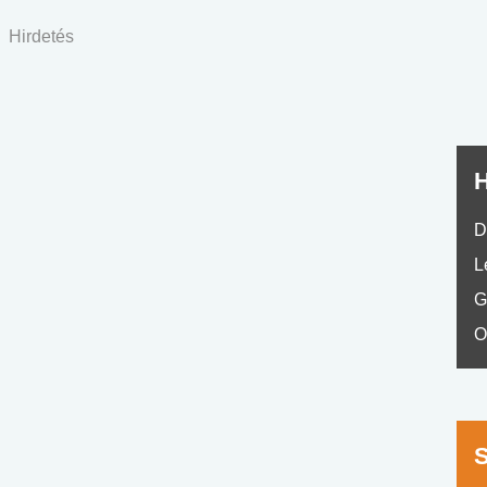
nyelvvizsga teszt -
teszt
No.42
Hirdetés
H
D
L
G
O