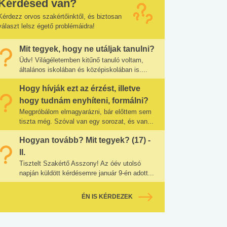
Kérdésed van?
Kérdezz orvos szakértőinktől, és biztosan
választ lelsz égető problémáidra!
Mit tegyek, hogy ne utáljak tanulni?
Üdv! Világéletemben kitűnő tanuló voltam,
általános iskolában és középiskolában is....
Hogy hívják ezt az érzést, illetve
hogy tudnám enyhíteni, formálni?
Megpróbálom elmagyarázni, bár előttem sem
tiszta még. Szóval van egy sorozat, és van...
Hogyan tovább? Mit tegyek? (17) -
II.
Tisztelt Szakértő Asszony! Az óév utolsó
napján küldött kérdésemre január 9-én adott...
ÉN IS KÉRDEZEK