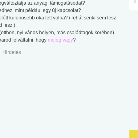
egváltoztatja az anyagi támogatásodat?
dhez, mint például egy új kapcsolat?
ielőtt különösebb oka lett volna? (Tehát senki sem lesz
 lesz.)
(otthon, nyilvános helyen, más családtagok körében)
arod felvállalni, hogy
meleg vagy
?
Hirdetés