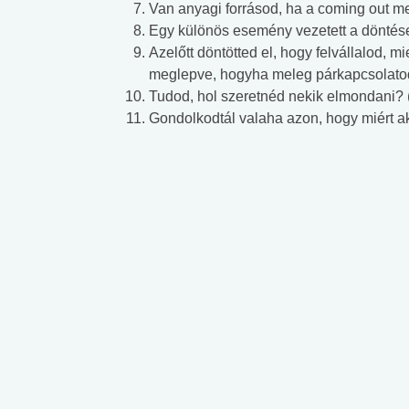
Van anyagi forrásod, ha a coming out m
Egy különös esemény vezetett a döntése
Azelőtt döntötted el, hogy felvállalod, m
meglepve, hogyha meleg párkapcsolatod
Tudod, hol szeretnéd nekik elmondani? 
Gondolkodtál valaha azon, hogy miért ak