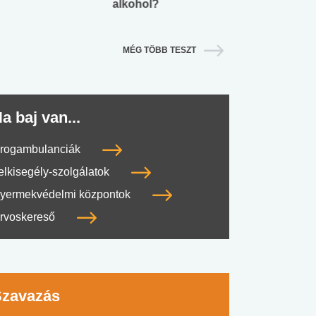
alkohol?
lábnyomod?
MÉG TÖBB TESZT
a baj van...
rogambulanciák
elkisegély-szolgálatok
yermekvédelmi központok
rvoskereső
Szavazás