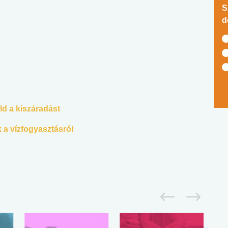
S
d
ld a kiszáradást
a vízfogyasztásról