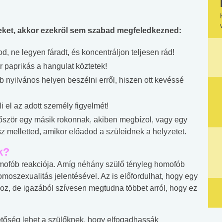
eket, akkor ezekről sem szabad megfeledkezned:
d, ne legyen fáradt, és koncentráljon teljesen rád!
 paprikás a hangulat köztetek!
nyilvános helyen beszélni erről, hiszen ott kevéssé
 el az adott személy figyelmét!
lőször egy másik rokonnak, akiben megbízol, vagy egy
esz melletted, amikor előadod a szüleidnek a helyzetet.
k?
mofób reakciója. Amíg néhány szülő tényleg homofób
omoszexualitás jelentésével. Az is előfordulhat, hogy egy
z, de igazából szívesen megtudna többet arról, hogy ez
hetőség lehet a szülőknek, hogy elfogadhassák