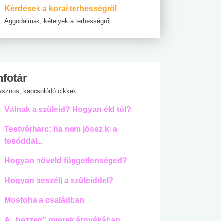
Kérdések a korai terhességről
Aggodalmak, kételyek a terhességről
nfotár
asznos, kapcsolódó cikkek
Válnak a szüleid? Hogyan éld túl?
Testvérharc: ha nem jössz ki a
tesóddal...
Hogyan növeld függetlenséged?
Hogyan beszélj a szüleiddel?
Mostoha a családban
A „bezzeg” gyerek árnyékában