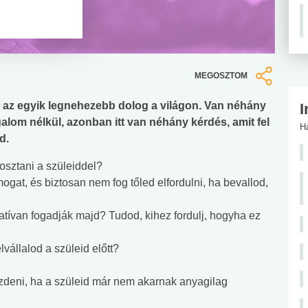
MEGOSZTOM
 az egyik legnehezebb dolog a világon. Van néhány
I
alom nélkül, azonban itt van néhány kérdés, amit fel
H
d.
osztani a szüleiddel?
mogat, és biztosan nem fog tőled elfordulni, ha bevallod,
atívan fogadják majd? Tudod, kihez fordulj, hogyha ez
vállalod a szüleid előtt?
zdeni, ha a szüleid már nem akarnak anyagilag