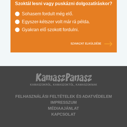
Szoktál lesni vagy puskázni dolgozatíráskor?
Sohasem fordult még elő.
Egyszer-kétszer volt már rá példa.
Gyakran elő szokott fordulni.
SZAVAZAT ELKÜLDÉSE
KAMASZOKRÓL, KAMASZOKTÓL, KAMASZOKNAK
FELHASZNÁLÁSI FELTÉTELEK ÉS ADATVÉDELEM
IMPRESSZUM
MÉDIAAJÁNLAT
KAPCSOLAT