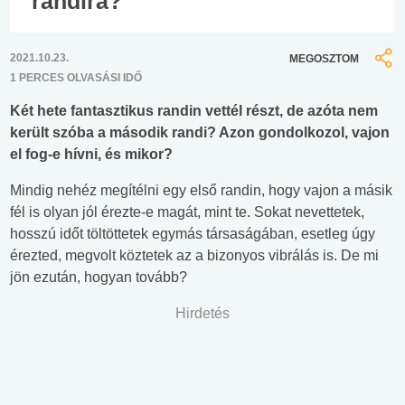
randira?
2021.10.23.
MEGOSZTOM
1 PERCES OLVASÁSI IDŐ
Két hete fantasztikus randin vettél részt, de azóta nem
került szóba a második randi? Azon gondolkozol, vajon
el fog-e hívni, és mikor?
Mindig nehéz megítélni egy első randin, hogy vajon a másik
fél is olyan jól érezte-e magát, mint te. Sokat nevettetek,
hosszú időt töltöttetek egymás társaságában, esetleg úgy
érezted, megvolt köztetek az a bizonyos vibrálás is. De mi
jön ezután, hogyan tovább?
Hirdetés