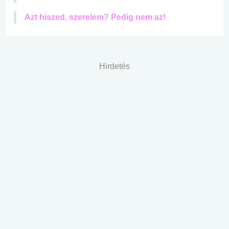
Azt hiszed, szerelem? Pedig nem az!
Hirdetés