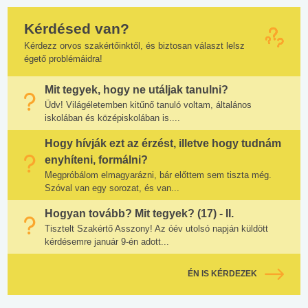
Kérdésed van?
Kérdezz orvos szakértőinktől, és biztosan választ lelsz
égető problémáidra!
Mit tegyek, hogy ne utáljak tanulni?
Üdv! Világéletemben kitűnő tanuló voltam, általános
iskolában és középiskolában is....
Hogy hívják ezt az érzést, illetve hogy tudnám
enyhíteni, formálni?
Megpróbálom elmagyarázni, bár előttem sem tiszta még.
Szóval van egy sorozat, és van...
Hogyan tovább? Mit tegyek? (17) - II.
Tisztelt Szakértő Asszony! Az óév utolsó napján küldött
kérdésemre január 9-én adott...
ÉN IS KÉRDEZEK