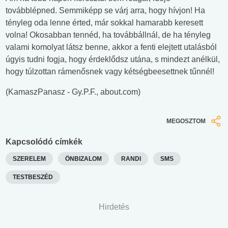
továbblépned. Semmiképp se várj arra, hogy hívjon! Ha
tényleg oda lenne érted, már sokkal hamarabb keresett
volna! Okosabban tennéd, ha továbbállnál, de ha tényleg
valami komolyat látsz benne, akkor a fenti elejtett utalásból
úgyis tudni fogja, hogy érdeklődsz utána, s mindezt anélkül,
hogy túlzottan rámenősnek vagy kétségbeesettnek tűnnél!
(KamaszPanasz - Gy.P.F., about.com)
MEGOSZTOM
Kapcsolódó címkék
SZERELEM
ÖNBIZALOM
RANDI
SMS
TESTBESZÉD
Hirdetés