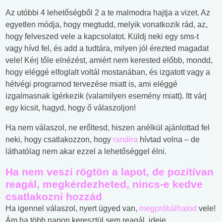
Az utóbbi 4 lehetőségből 2 a te malmodra hajtja a vizet. Az
egyetlen módja, hogy megtudd, melyik vonatkozik rád, az,
hogy felveszed vele a kapcsolatot. Küldj neki egy sms-t
vagy hívd fel, és add a tudtára, milyen jól érezted magadat
vele! Kérj tőle elnézést, amiért nem kerested előbb, mondd,
hogy eléggé elfoglalt voltál mostanában, és izgatott vagy a
hétvégi programod tervezése miatt is, ami eléggé
izgalmasnak ígérkezik (valamilyen esemény miatt). Itt várj
egy kicsit, hagyd, hogy ő válaszoljon!
Ha nem válaszol, ne erőltesd, hiszen anélkül ajánlottad fel
neki, hogy csatlakozzon, hogy
randira
hívtad volna – de
láthatólag nem akar ezzel a lehetőséggel élni.
Ha nem veszi rögtön a lapot, de pozitívan
reagál, megkérdezheted, nincs-e kedve
csatlakozni hozzád
Ha igennel válaszol, nyert ügyed van,
megpróbálhatod
vele!
Ám ha több napon keresztül sem reagál, ideje