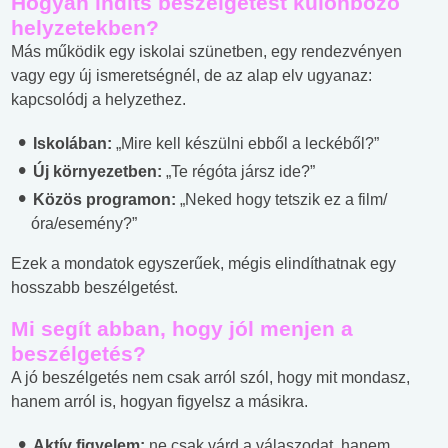
Hogyan indíts beszélgetést különböző
helyzetekben?
Más működik egy iskolai szünetben, egy rendezvényen
vagy egy új ismeretségnél, de az alap elv ugyanaz:
kapcsolódj a helyzethez.
Iskolában:
„Mire kell készülni ebből a leckéből?”
Új környezetben:
„Te régóta jársz ide?”
Közös programon:
„Neked hogy tetszik ez a film/
óra/esemény?”
Ezek a mondatok egyszerűek, mégis elindíthatnak egy
hosszabb beszélgetést.
Mi segít abban, hogy jól menjen a
beszélgetés?
A jó beszélgetés nem csak arról szól, hogy mit mondasz,
hanem arról is, hogyan figyelsz a másikra.
Aktív figyelem:
ne csak várd a válaszodat, hanem