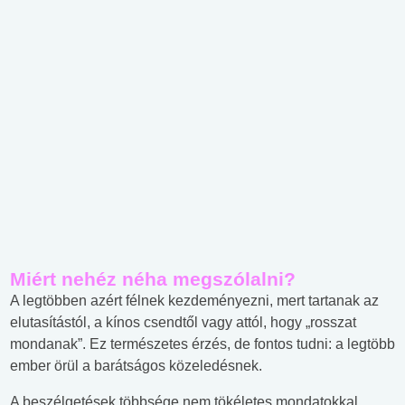
Miért nehéz néha megszólalni?
A legtöbben azért félnek kezdeményezni, mert tartanak az
elutasítástól, a kínos csendtől vagy attól, hogy „rosszat
mondanak”. Ez természetes érzés, de fontos tudni: a legtöbb
ember örül a barátságos közeledésnek.
A beszélgetések többsége nem tökéletes mondatokkal