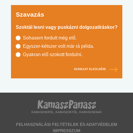
Szavazás
Szoktál lesni vagy puskázni dolgozatíráskor?
Sohasem fordult még elő.
Egyszer-kétszer volt már rá példa.
Gyakran elő szokott fordulni.
SZAVAZAT ELKÜLDÉSE
KAMASZOKRÓL, KAMASZOKTÓL, KAMASZOKNAK
FELHASZNÁLÁSI FELTÉTELEK ÉS ADATVÉDELEM
IMPRESSZUM