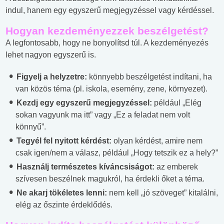
indul, hanem egy egyszerű megjegyzéssel vagy kérdéssel.
Hogyan kezdeményezzek beszélgetést?
A legfontosabb, hogy ne bonyolítsd túl. A kezdeményezés
lehet nagyon egyszerű is.
Figyelj a helyzetre:
könnyebb beszélgetést indítani, ha
van közös téma (pl. iskola, esemény, zene, környezet).
Kezdj egy egyszerű megjegyzéssel:
például „Elég
sokan vagyunk ma itt” vagy „Ez a feladat nem volt
könnyű”.
Tegyél fel nyitott kérdést:
olyan kérdést, amire nem
csak igen/nem a válasz, például „Hogy tetszik ez a hely?”
Használj természetes kíváncsiságot:
az emberek
szívesen beszélnek magukról, ha érdekli őket a téma.
Ne akarj tökéletes lenni:
nem kell „jó szöveget” kitalálni,
elég az őszinte érdeklődés.