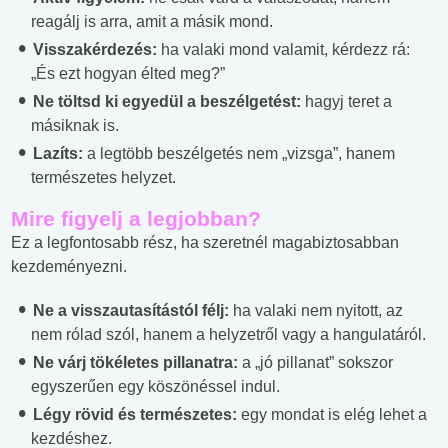
reagálj is arra, amit a másik mond.
Visszakérdezés:
ha valaki mond valamit, kérdezz rá:
„És ezt hogyan élted meg?”
Ne töltsd ki egyedül a beszélgetést:
hagyj teret a
másiknak is.
Lazíts:
a legtöbb beszélgetés nem „vizsga”, hanem
természetes helyzet.
Mire figyelj a legjobban?
Ez a legfontosabb rész, ha szeretnél magabiztosabban
kezdeményezni.
Ne a visszautasítástól félj:
ha valaki nem nyitott, az
nem rólad szól, hanem a helyzetről vagy a hangulatáról.
Ne várj tökéletes pillanatra:
a „jó pillanat” sokszor
egyszerűen egy köszönéssel indul.
Légy rövid és természetes:
egy mondat is elég lehet a
kezdéshez.