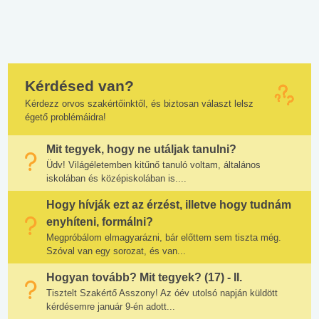
Kérdésed van?
Kérdezz orvos szakértőinktől, és biztosan választ lelsz
égető problémáidra!
Mit tegyek, hogy ne utáljak tanulni?
Üdv! Világéletemben kitűnő tanuló voltam, általános
iskolában és középiskolában is....
Hogy hívják ezt az érzést, illetve hogy tudnám
enyhíteni, formálni?
Megpróbálom elmagyarázni, bár előttem sem tiszta még.
Szóval van egy sorozat, és van...
Hogyan tovább? Mit tegyek? (17) - II.
Tisztelt Szakértő Asszony! Az óév utolsó napján küldött
kérdésemre január 9-én adott...