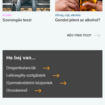
#Lélek
#Drog, cigi, alkohol
Szorongás teszt
Gondot jelent az alkohol?
MÉG TÖBB TESZT
Ha baj van...
Drogambulanciák
Lelkisegély-szolgálatok
Gyermekvédelmi központok
Orvoskereső