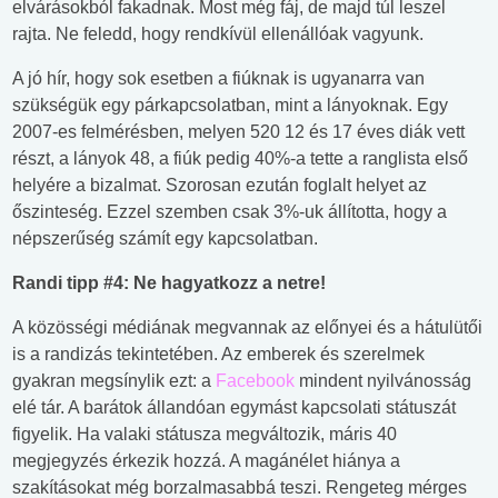
elvárásokból fakadnak. Most még fáj, de majd túl leszel
rajta. Ne feledd, hogy rendkívül ellenállóak vagyunk.
A jó hír, hogy sok esetben a fiúknak is ugyanarra van
szükségük egy párkapcsolatban, mint a lányoknak. Egy
2007-es felmérésben, melyen 520 12 és 17 éves diák vett
részt, a lányok 48, a fiúk pedig 40%-a tette a ranglista első
helyére a bizalmat. Szorosan ezután foglalt helyet az
őszinteség. Ezzel szemben csak 3%-uk állította, hogy a
népszerűség számít egy kapcsolatban.
Randi tipp #4: Ne hagyatkozz a netre!
A közösségi médiának megvannak az előnyei és a hátulütői
is a randizás tekintetében. Az emberek és szerelmek
gyakran megsínylik ezt: a
Facebook
mindent nyilvánosság
elé tár. A barátok állandóan egymást kapcsolati státuszát
figyelik. Ha valaki státusza megváltozik, máris 40
megjegyzés érkezik hozzá. A magánélet hiánya a
szakításokat még borzalmasabbá teszi. Rengeteg mérges