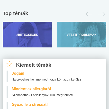
Top témák
#BETEGSÉGEK
#TESTI PROBLÉMÁK
Kiemelt témák
Jogaid
Ha orvoshoz kell menned, vagy kórházba kerülsz
Mindent az allergiáról
Szénanátha? Ételallergia? Tudj meg többet!
Győzd le a stresszt!