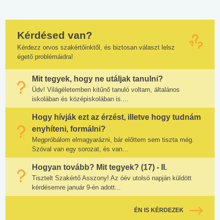
Kérdésed van?
Kérdezz orvos szakértőinktől, és biztosan választ lelsz
égető problémáidra!
Mit tegyek, hogy ne utáljak tanulni?
Üdv! Világéletemben kitűnő tanuló voltam, általános
iskolában és középiskolában is....
Hogy hívják ezt az érzést, illetve hogy tudnám
enyhíteni, formálni?
Megpróbálom elmagyarázni, bár előttem sem tiszta még.
Szóval van egy sorozat, és van...
Hogyan tovább? Mit tegyek? (17) - II.
Tisztelt Szakértő Asszony! Az óév utolsó napján küldött
kérdésemre január 9-én adott...
ÉN IS KÉRDEZEK