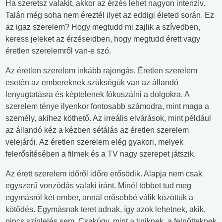
Ha szeretsz valakit, akkor az érzés lehet nagyon intenzív.
Talán még soha nem éreztél ilyet az eddigi életed során. Ez
az igaz szerelem? Hogy megtudd mi zajlik a szívedben,
keress jeleket az érzéseidben, hogy megtudd érett vagy
éretlen szerelemről van-e szó.
Az éretlen szerelem inkább rajongás. Éretlen szerelem
esetén az embereknek szükségük van az állandó
lenyugtatásra és képtelenek fókuszálni a dolgokra. A
szerelem ténye ilyenkor fontosabb számodra, mint maga a
személy, akihez köthető. Az irreális elvárások, mint például
az állandó kéz a kézben sétálás az éretlen szerelem
velejárói. Az éretlen szerelem elég gyakori, melyek
felerősítésében a filmek és a TV nagy szerepet játszik.
Az érett szerelem időről időre erősödik. Alapja nem csak
egyszerű vonzódás valaki iránt. Minél többet tud meg
egymásról két ember, annál erősebbé válik közöttük a
kötődés. Egymásnak teret adnak, így azok lehetnek, akik,
nincs színlelés sem. Csakúgy, mint a tiniknek, a felnőtteknek