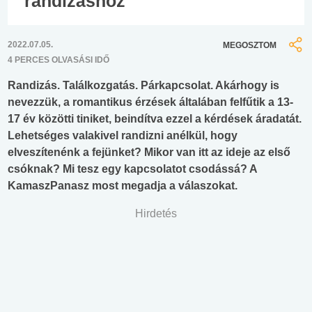
randizáshoz
2022.07.05.
MEGOSZTOM
4 PERCES OLVASÁSI IDŐ
Randizás. Találkozgatás. Párkapcsolat. Akárhogy is
nevezzük, a romantikus érzések általában felfűtik a 13-
17 év közötti tiniket, beindítva ezzel a kérdések áradatát.
Lehetséges valakivel randizni anélkül, hogy
elveszítenénk a fejünket? Mikor van itt az ideje az első
csóknak? Mi tesz egy kapcsolatot csodássá? A
KamaszPanasz most megadja a válaszokat.
Hirdetés