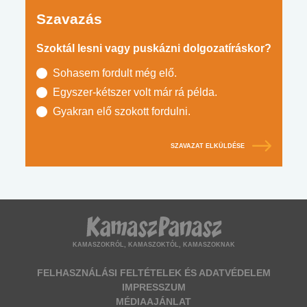
Szavazás
Szoktál lesni vagy puskázni dolgozatíráskor?
Sohasem fordult még elő.
Egyszer-kétszer volt már rá példa.
Gyakran elő szokott fordulni.
SZAVAZAT ELKÜLDÉSE
KAMASZOKRÓL, KAMASZOKTÓL, KAMASZOKNAK
FELHASZNÁLÁSI FELTÉTELEK ÉS ADATVÉDELEM
IMPRESSZUM
MÉDIAAJÁNLAT