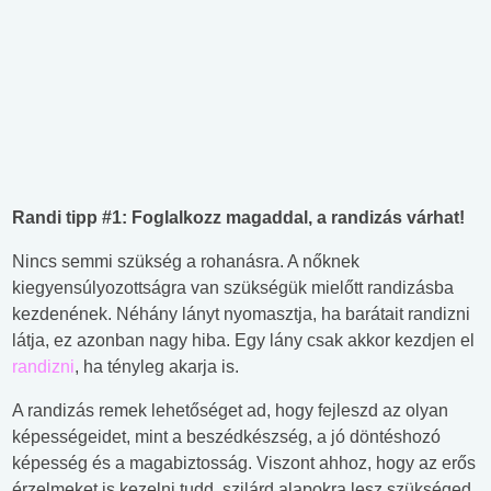
Randi tipp #1: Foglalkozz magaddal, a randizás várhat!
Nincs semmi szükség a rohanásra. A nőknek
kiegyensúlyozottságra van szükségük mielőtt randizásba
kezdenének. Néhány lányt nyomasztja, ha barátait randizni
látja, ez azonban nagy hiba. Egy lány csak akkor kezdjen el
randizni
, ha tényleg akarja is.
A randizás remek lehetőséget ad, hogy fejleszd az olyan
képességeidet, mint a beszédkészség, a jó döntéshozó
képesség és a magabiztosság. Viszont ahhoz, hogy az erős
érzelmeket is kezelni tudd, szilárd alapokra lesz szükséged.