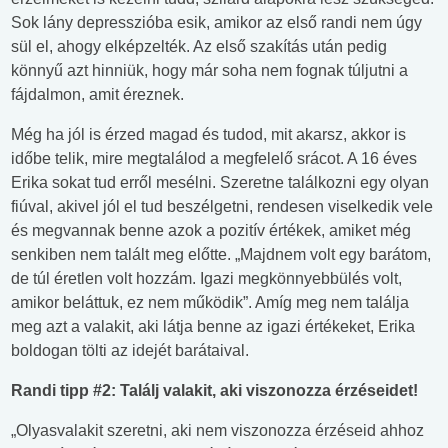
Sok lány depresszióba esik, amikor az első randi nem úgy
sül el, ahogy elképzelték. Az első szakítás után pedig
könnyű azt hinniük, hogy már soha nem fognak túljutni a
fájdalmon, amit éreznek.
Még ha jól is érzed magad és tudod, mit akarsz, akkor is
időbe telik, mire megtalálod a megfelelő srácot. A 16 éves
Erika sokat tud erről mesélni. Szeretne találkozni egy olyan
fiúval, akivel jól el tud beszélgetni, rendesen viselkedik vele
és megvannak benne azok a pozitív értékek, amiket még
senkiben nem talált meg előtte. „Majdnem volt egy barátom,
de túl éretlen volt hozzám. Igazi megkönnyebbülés volt,
amikor beláttuk, ez nem működik”. Amíg meg nem találja
meg azt a valakit, aki látja benne az igazi értékeket, Erika
boldogan tölti az idejét barátaival.
Randi tipp #2: Találj valakit, aki viszonozza érzéseidet!
„Olyasvalakit szeretni, aki nem viszonozza érzéseid ahhoz