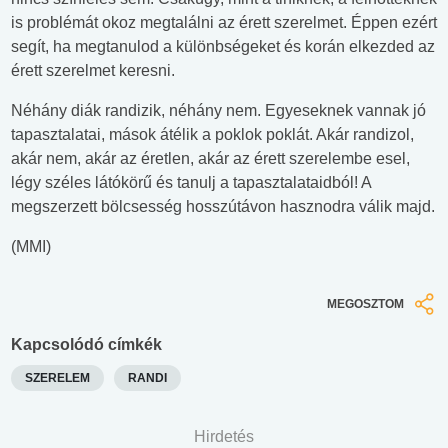
is problémát okoz megtalálni az érett szerelmet. Éppen ezért
segít, ha megtanulod a különbségeket és korán elkezded az
érett szerelmet keresni.
Néhány diák randizik, néhány nem. Egyeseknek vannak jó
tapasztalatai, mások átélik a poklok poklát. Akár randizol,
akár nem, akár az éretlen, akár az érett szerelembe esel,
légy széles látókörű és tanulj a tapasztalataidból! A
megszerzett bölcsesség hosszútávon hasznodra válik majd.
(MMI)
MEGOSZTOM
Kapcsolódó címkék
SZERELEM
RANDI
Hirdetés