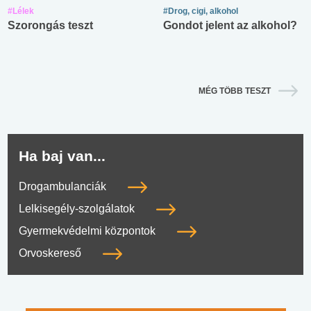
#Lélek
#Drog, cigi, alkohol
Szorongás teszt
Gondot jelent az alkohol?
MÉG TÖBB TESZT
Ha baj van...
Drogambulanciák
Lelkisegély-szolgálatok
Gyermekvédelmi központok
Orvoskereső