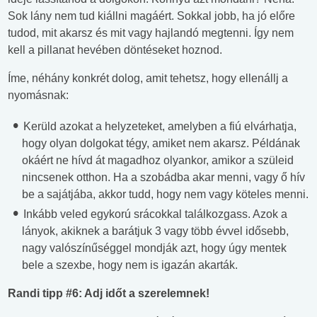
Sok lány nem tud kiállni magáért. Sokkal jobb, ha jó előre
tudod, mit akarsz és mit vagy hajlandó megtenni. Így nem
kell a pillanat hevében döntéseket hoznod.
Íme, néhány konkrét dolog, amit tehetsz, hogy ellenállj a
nyomásnak:
Kerüld azokat a helyzeteket, amelyben a fiú elvárhatja,
hogy olyan dolgokat tégy, amiket nem akarsz. Példának
okáért ne hívd át magadhoz olyankor, amikor a szüleid
nincsenek otthon. Ha a szobádba akar menni, vagy ő hív
be a sajátjába, akkor tudd, hogy nem vagy köteles menni.
Inkább veled egykorú srácokkal találkozgass. Azok a
lányok, akiknek a barátjuk 3 vagy több évvel idősebb,
nagy valószínűséggel mondják azt, hogy úgy mentek
bele a szexbe, hogy nem is igazán akarták.
Randi tipp #6: Adj időt a szerelemnek!