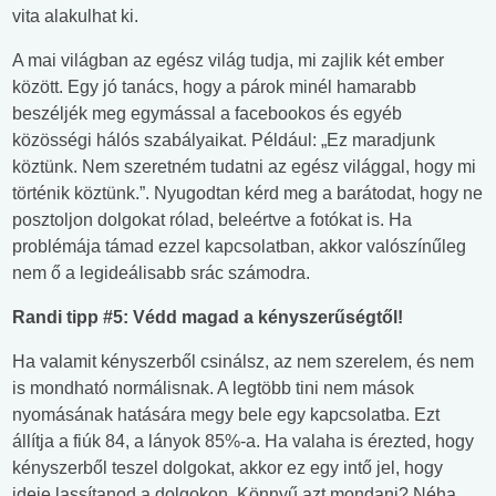
vita alakulhat ki.
A mai világban az egész világ tudja, mi zajlik két ember
között. Egy jó tanács, hogy a párok minél hamarabb
beszéljék meg egymással a facebookos és egyéb
közösségi hálós szabályaikat. Például: „Ez maradjunk
köztünk. Nem szeretném tudatni az egész világgal, hogy mi
történik köztünk.”. Nyugodtan kérd meg a barátodat, hogy ne
posztoljon dolgokat rólad, beleértve a fotókat is. Ha
problémája támad ezzel kapcsolatban, akkor valószínűleg
nem ő a legideálisabb srác számodra.
Randi tipp #5: Védd magad a kényszerűségtől!
Ha valamit kényszerből csinálsz, az nem szerelem, és nem
is mondható normálisnak. A legtöbb tini nem mások
nyomásának hatására megy bele egy kapcsolatba. Ezt
állítja a fiúk 84, a lányok 85%-a. Ha valaha is érezted, hogy
kényszerből teszel dolgokat, akkor ez egy intő jel, hogy
ideje lassítanod a dolgokon. Könnyű azt mondani? Néha.