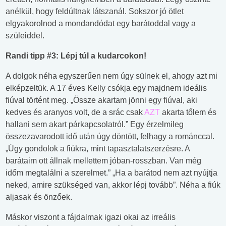
anélkül, hogy feldúltnak látszanál. Sokszor jó ötlet
elgyakorolnod a mondandódat egy barátoddal vagy a
szüleiddel.
Randi tipp #3: Lépj túl a kudarcokon!
A dolgok néha egyszerűen nem úgy sülnek el, ahogy azt mi
elképzeltük. A 17 éves Kelly csókja egy majdnem ideális
fiúval történt meg. „Össze akartam jönni egy fiúval, aki
kedves és aranyos volt, de a srác csak
AZT
akarta tőlem és
hallani sem akart párkapcsolatról.” Egy érzelmileg
összezavarodott idő után úgy döntött, felhagy a románccal.
„Úgy gondolok a fiúkra, mint tapasztalatszerzésre. A
barátaim ott állnak mellettem jóban-rosszban. Van még
időm megtalálni a szerelmet.” „Ha a barátod nem azt nyújtja
neked, amire szükséged van, akkor lépj tovább”. Néha a fiúk
aljasak és önzőek.
Máskor viszont a fájdalmak igazi okai az irreális