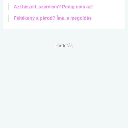
Azt hiszed, szerelem? Pedig nem az!
Féltékeny a párod? Íme, a megoldás
Hirdetés