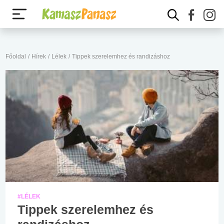
Főoldal
/
Hírek
/
Lélek
/
Tippek szerelemhez és randizáshoz
#LÉLEK
Tippek szerelemhez és