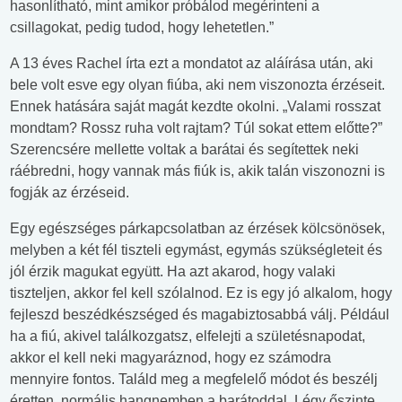
hasonlítható, mint amikor próbálod megérinteni a
csillagokat, pedig tudod, hogy lehetetlen.”
A 13 éves Rachel írta ezt a mondatot az aláírása után, aki
bele volt esve egy olyan fiúba, aki nem viszonozta érzéseit.
Ennek hatására saját magát kezdte okolni. „Valami rosszat
mondtam? Rossz ruha volt rajtam? Túl sokat ettem előtte?”
Szerencsére mellette voltak a barátai és segítettek neki
ráébredni, hogy vannak más fiúk is, akik talán viszonozni is
fogják az érzéseid.
Egy egészséges párkapcsolatban az érzések kölcsönösek,
melyben a két fél tiszteli egymást, egymás szükségleteit és
jól érzik magukat együtt. Ha azt akarod, hogy valaki
tiszteljen, akkor fel kell szólalnod. Ez is egy jó alkalom, hogy
fejleszd beszédkészséged és magabiztosabbá válj. Például
ha a fiú, akivel találkozgatsz, elfelejti a születésnapodat,
akkor el kell neki magyaráznod, hogy ez számodra
mennyire fontos. Találd meg a megfelelő módot és beszélj
éretten, normális hangnemben a barátoddal. Légy őszinte