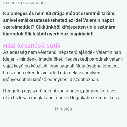
1 PERCES OLVASÁSI IDŐ
Különleges és nem túl drága módot szeretnél találni,
amivel emlékezetessé teheted az idei Valentin napot
szerelmeddel? Cikkünkből kifejezetten tinik számára
kigondolt ötletekből nyerhetsz inspirációt!
Házi készítésű sütik
Az édesség nem véletlenül népszerű ajándék Valentin nap
idején - mindenki imádja őket. Kedveskedj párodnak valami
saját kezűleg készített finomsággal! Mutatósabbá teheted,
ha szépen elrendezve adod oda neki valamilyen
igényesebben kinéző edényben, díszdobozban.
Rengeteg egyszerű recept van a neten, pár perc keresés
után biztosan megtalálod a neked leginkább szimpatikusat.
Hirdetés