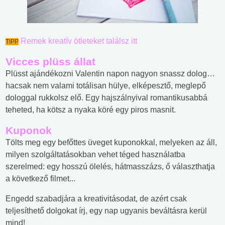
Remek kreatív ötleteket találsz itt
TIPP
Vicces plüss állat
Plüsst ajándékozni Valentin napon nagyon snassz dolog…
hacsak nem valami totálisan hülye, elképesztő, meglepő
dologgal rukkolsz elő. Egy hajszálnyival romantikusabbá
teheted, ha kötsz a nyaka köré egy piros masnit.
Kuponok
Tölts meg egy befőttes üveget kuponokkal, melyeken az áll,
milyen szolgáltatásokban vehet téged használatba
szerelmed: egy hosszú ölelés, hátmasszázs, ő választhatja
a következő filmet...
Engedd szabadjára a kreativitásodat, de azért csak
teljesíthető dolgokat írj, egy nap ugyanis beváltásra kerül
mind!