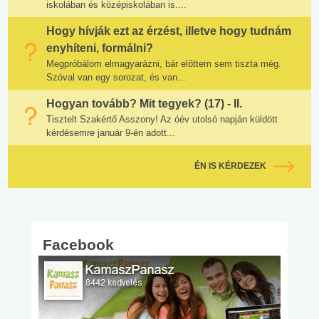
iskolában és középiskolában is....
Hogy hívják ezt az érzést, illetve hogy tudnám
enyhíteni, formálni?
Megpróbálom elmagyarázni, bár előttem sem tiszta még.
Szóval van egy sorozat, és van...
Hogyan tovább? Mit tegyek? (17) - II.
Tisztelt Szakértő Asszony! Az óév utolsó napján küldött
kérdésemre január 9-én adott...
ÉN IS KÉRDEZEK
Facebook