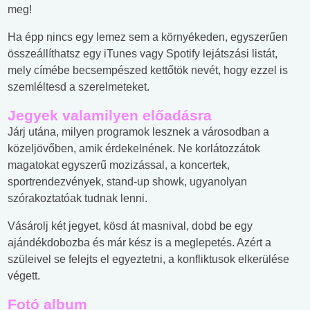
meg!
Ha épp nincs egy lemez sem a környékeden, egyszerűen
összeállíthatsz egy iTunes vagy Spotify lejátszási listát,
mely címébe becsempészed kettőtök nevét, hogy ezzel is
szemléltesd a szerelmeteket.
Jegyek valamilyen előadásra
Járj utána, milyen programok lesznek a városodban a
közeljövőben, amik érdekelnének. Ne korlátozzátok
magatokat egyszerű mozizással, a koncertek,
sportrendezvények, stand-up showk, ugyanolyan
szórakoztatóak tudnak lenni.
Vásárolj két jegyet, kösd át masnival, dobd be egy
ajándékdobozba és már kész is a meglepetés. Azért a
szüleivel se felejts el egyeztetni, a konfliktusok elkerülése
végett.
Fotó album