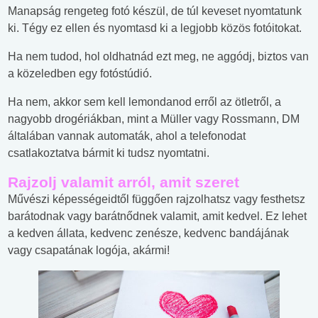
Manapság rengeteg fotó készül, de túl keveset nyomtatunk
ki. Tégy ez ellen és nyomtasd ki a legjobb közös fotóitokat.
Ha nem tudod, hol oldhatnád ezt meg, ne aggódj, biztos van
a közeledben egy fotóstúdió.
Ha nem, akkor sem kell lemondanod erről az ötletről, a
nagyobb drogériákban, mint a Müller vagy Rossmann, DM
általában vannak automaták, ahol a telefonodat
csatlakoztatva bármit ki tudsz nyomtatni.
Rajzolj valamit arról, amit szeret
Művészi képességeidtől függően rajzolhatsz vagy festhetsz
barátodnak vagy barátnődnek valamit, amit kedvel. Ez lehet
a kedven állata, kedvenc zenésze, kedvenc bandájának
vagy csapatának logója, akármi!