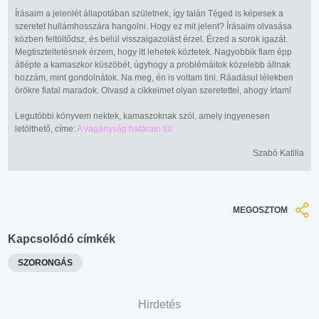
Írásaim a jelenlét állapotában születnek, így talán Téged is képesek a
szeretet hullámhosszára hangolni. Hogy ez mit jelent? Írásaim olvasása
közben feltöltődsz, és belül visszaigazolást érzel. Érzed a sorok igazát.
Megtiszteltetésnek érzem, hogy itt lehetek köztetek. Nagyobbik fiam épp
átlépte a kamaszkor küszöbét, úgyhogy a problémáitok közelebb állnak
hozzám, mint gondolnátok. Na meg, én is voltam tini. Ráadásul lélekben
örökre fiatal maradok. Olvasd a cikkeimet olyan szeretettel, ahogy írtam!
Legutóbbi könyvem nektek, kamaszoknak szól, amely ingyenesen
letölthető, címe:
A vagányság határain túl
Szabó Katilla
MEGOSZTOM
Kapcsolódó címkék
SZORONGÁS
Hirdetés