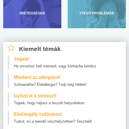
#BETEGSÉGEK
#TESTI PROBLÉMÁK
Kiemelt témák
Jogaid
Ha orvoshoz kell menned, vagy kórházba kerülsz
Mindent az allergiáról
Szénanátha? Ételallergia? Tudj meg többet!
Győzd le a stresszt!
Tippek, hogy túljuss a feszült helyzeteken.
Elsősegély tudásteszt
Tudod, mi a teendő vészhelyzetben? Teszteld!