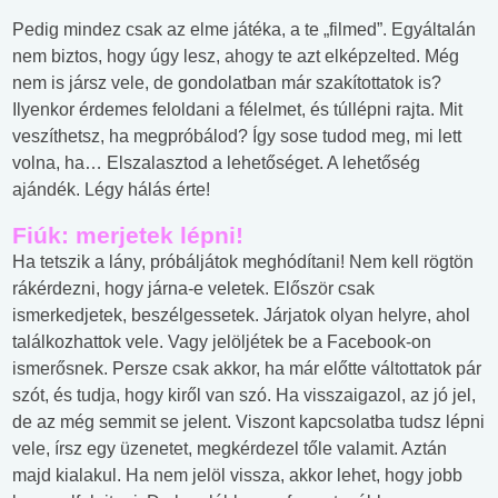
Pedig mindez csak az elme játéka, a te „filmed”. Egyáltalán
nem biztos, hogy úgy lesz, ahogy te azt elképzelted. Még
nem is jársz vele, de gondolatban már szakítottatok is?
Ilyenkor érdemes feloldani a félelmet, és túllépni rajta. Mit
veszíthetsz, ha megpróbálod? Így sose tudod meg, mi lett
volna, ha… Elszalasztod a lehetőséget. A lehetőség
ajándék. Légy hálás érte!
Fiúk: merjetek lépni!
Ha tetszik a lány, próbáljátok meghódítani! Nem kell rögtön
rákérdezni, hogy járna-e veletek. Először csak
ismerkedjetek, beszélgessetek. Járjatok olyan helyre, ahol
találkozhattok vele. Vagy jelöljétek be a Facebook-on
ismerősnek. Persze csak akkor, ha már előtte váltottatok pár
szót, és tudja, hogy kiről van szó. Ha visszaigazol, az jó jel,
de az még semmit se jelent. Viszont kapcsolatba tudsz lépni
vele, írsz egy üzenetet, megkérdezel tőle valamit. Aztán
majd kialakul. Ha nem jelöl vissza, akkor lehet, hogy jobb