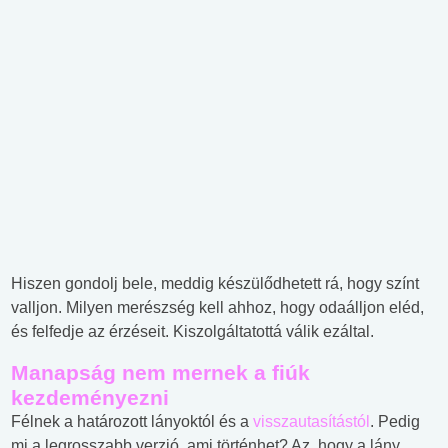
Hiszen gondolj bele, meddig készülődhetett rá, hogy színt
valljon. Milyen merészség kell ahhoz, hogy odaálljon eléd,
és felfedje az érzéseit. Kiszolgáltatottá válik ezáltal.
Manapság nem mernek a fiúk
kezdeményezni
Félnek a határozott lányoktól és a
visszautasítástól
. Pedig
mi a legrosszabb verzió, ami történhet? Az, hogy a lány