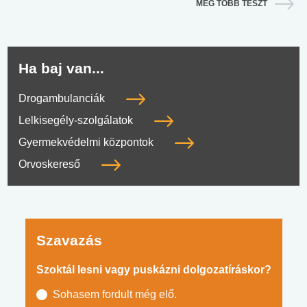
MÉG TÖBB TESZT
Ha baj van...
Drogambulanciák
Lelkisegély-szolgálatok
Gyermekvédelmi központok
Orvoskereső
Szavazás
Szoktál lesni vagy puskázni dolgozatíráskor?
Sohasem fordult még elő.