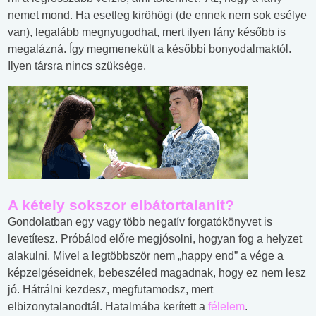
nemet mond. Ha esetleg kiröhögi (de ennek nem sok esélye
van), legalább megnyugodhat, mert ilyen lány később is
megalázná. Így megmenekült a későbbi bonyodalmaktól.
Ilyen társra nincs szüksége.
A kétely sokszor elbátortalanít?
Gondolatban egy vagy több negatív forgatókönyvet is
levetítesz. Próbálod előre megjósolni, hogyan fog a helyzet
alakulni. Mivel a legtöbbször nem „happy end” a vége a
képzelgéseidnek, bebeszéled magadnak, hogy ez nem lesz
jó. Hátrálni kezdesz, megfutamodsz, mert
elbizonytalanodtál. Hatalmába kerített a
félelem
.