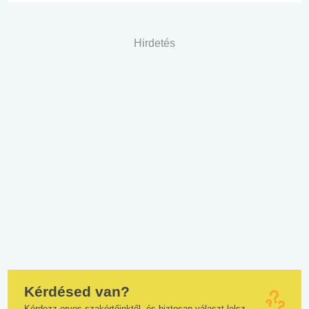
Hirdetés
Kérdésed van?
Kérdezz orvos szakértőinktől, és biztosan választ lelsz