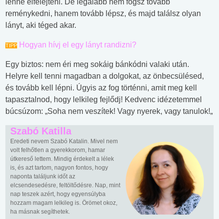
lenne elfelejteni. De legalább nem fogsz tovább
reménykedni, hanem tovább lépsz, és majd találsz olyan
lányt, aki téged akar.
Hogyan hívj el egy lányt randizni?
TIPP
Egy biztos: nem éri meg sokáig bánkódni valaki után.
Helyre kell tenni magadban a dolgokat, az önbecsülésed,
és tovább kell lépni. Úgyis az fog történni, amit meg kell
tapasztalnod, hogy lelkileg fejlődj! Kedvenc idézetemmel
búcsúzom: „Soha nem veszítek! Vagy nyerek, vagy tanulok!„
Szabó Katilla
Eredeti nevem Szabó Katalin. Mivel nem
volt felhőtlen a gyerekkorom, hamar
útkereső lettem. Mindig érdekelt a lélek
is, és azt tartom, nagyon fontos, hogy
naponta találjunk időt az
elcsendesedésre, feltöltődésre. Nap, mint
nap teszek azért, hogy egyensúlyba
hozzam magam lelkileg is. Örömet okoz,
ha másnak segíthetek.