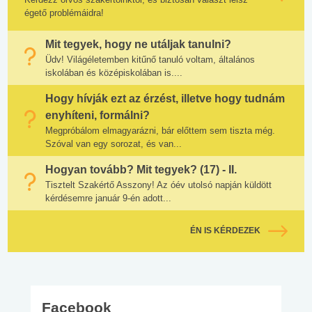
égető problémáidra!
Mit tegyek, hogy ne utáljak tanulni?
Üdv! Világéletemben kitűnő tanuló voltam, általános
iskolában és középiskolában is....
Hogy hívják ezt az érzést, illetve hogy tudnám
enyhíteni, formálni?
Megpróbálom elmagyarázni, bár előttem sem tiszta még.
Szóval van egy sorozat, és van...
Hogyan tovább? Mit tegyek? (17) - II.
Tisztelt Szakértő Asszony! Az óév utolsó napján küldött
kérdésemre január 9-én adott...
ÉN IS KÉRDEZEK
Facebook