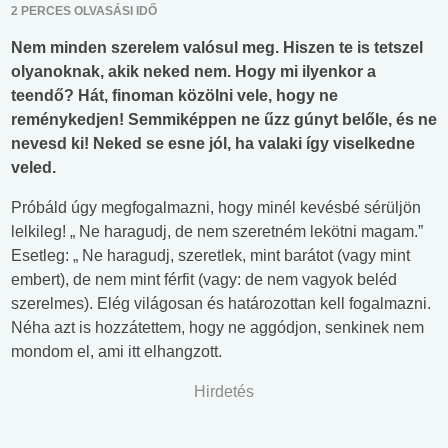
2 PERCES OLVASÁSI IDŐ
Nem minden szerelem valósul meg. Hiszen te is tetszel
olyanoknak, akik neked nem. Hogy mi ilyenkor a
teendő? Hát, finoman közölni vele, hogy ne
reménykedjen! Semmiképpen ne űzz gúnyt belőle, és ne
nevesd ki! Neked se esne jól, ha valaki így viselkedne
veled.
Próbáld úgy megfogalmazni, hogy minél kevésbé sérüljön
lelkileg! „ Ne haragudj, de nem szeretném lekötni magam.”
Esetleg: „ Ne haragudj, szeretlek, mint barátot (vagy mint
embert), de nem mint férfit (vagy: de nem vagyok beléd
szerelmes). Elég világosan és határozottan kell fogalmazni.
Néha azt is hozzátettem, hogy ne aggódjon, senkinek nem
mondom el, ami itt elhangzott.
Hirdetés