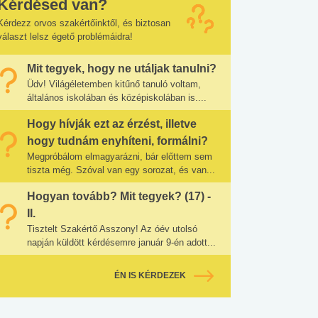
Kérdésed van?
Kérdezz orvos szakértőinktől, és biztosan
választ lelsz égető problémáidra!
Mit tegyek, hogy ne utáljak tanulni?
Üdv! Világéletemben kitűnő tanuló voltam,
általános iskolában és középiskolában is....
Hogy hívják ezt az érzést, illetve
hogy tudnám enyhíteni, formálni?
Megpróbálom elmagyarázni, bár előttem sem
tiszta még. Szóval van egy sorozat, és van...
Hogyan tovább? Mit tegyek? (17) -
II.
Tisztelt Szakértő Asszony! Az óév utolsó
napján küldött kérdésemre január 9-én adott...
ÉN IS KÉRDEZEK