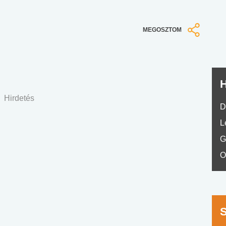
nyelvvizsga teszt -
teszt
No.42
MEGOSZTOM
H
Hirdetés
D
L
G
O