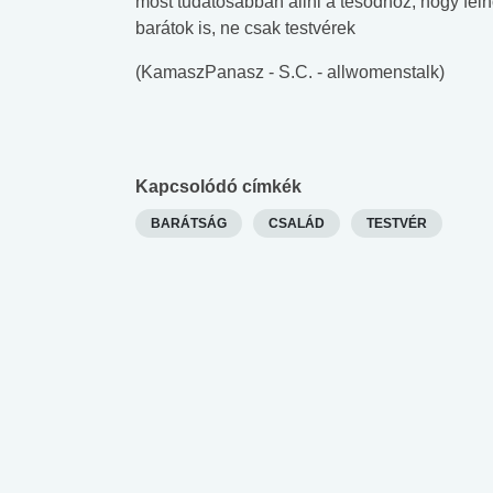
most tudatosabban állni a tesódhoz, hogy fel
lábnyomod?
tudásteszt
barátok is, ne csak testvérek
(KamaszPanasz - S.C. - allwomenstalk)
Kapcsolódó címkék
BARÁTSÁG
CSALÁD
TESTVÉR