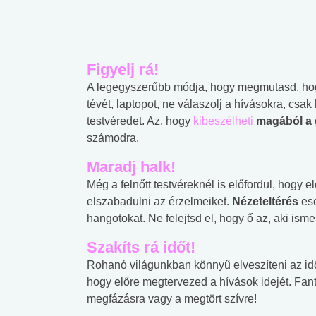
Figyelj rá!
A legegyszerűbb módja, hogy megmutasd, hogy
tévét, laptopot, ne válaszolj a hívásokra, csak
testvéredet. Az, hogy
kibeszélheti
magából a 
számodra.
Maradj halk!
Még a felnőtt testvéreknél is előfordul, hogy 
elszabadulni az érzelmeiket.
Nézeteltérés
es
hangotokat. Ne felejtsd el, hogy ő az, aki ism
Szakíts rá időt!
Rohanó világunkban könnyű elveszíteni az időér
hogy előre megtervezed a hívások idejét. Fant
megfázásra vagy a megtört szívre!