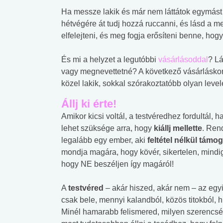
Ha messze lakik és már nem láttátok egymást e
hétvégére át tudj hozzá ruccanni, és lásd a me
elfelejteni, és meg fogja erősíteni benne, hogy
És mi a helyzet a legutóbbi
vásárlásoddal
? Lá
vagy megnevettetné? A következő vásárláskor 
közel lakik, sokkal szórakoztatóbb olyan leve
Állj ki érte!
Amikor kicsi voltál, a testvéredhez fordultál, 
lehet szüksége arra, hogy
kiállj mellette
. Ren
legalább egy ember, aki
feltétel nélkül támo
mondja magára, hogy kövér, sikertelen, mindig 
hogy NE beszéljen így magáról!
A
testvéred
– akár hiszed, akár nem – az egy
csak bele, mennyi kalandból, közös titokból, 
 alkohol
#Zöldövezet
#Betegségek
Minél hamarabb felismered, milyen szerencsés
lent az
Mekkora az ökológiai
Elsősegély