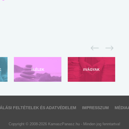
K
#LÉLEK
#VÁGYAK
ÁLÁSI FELTÉTELEK ÉS ADATVÉDELEM
IMPRESSZUM
MÉDIA
Copyright © 2008-2026 KamaszPanasz.hu - Minden jog fenntartva!