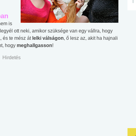
ban
nem is
 legyél ott neki, amikor szüksége van egy vállra, hogy
a, és te mész át
lelki válságon
, ő lesz az, akit ha hajnali
ont, hogy
meghallgasson
!
Hirdetés