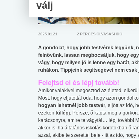
válj
2025.01.21.
2 PERCES OLVASÁSI IDŐ
A gondolat, hogy jobb testvérek legyünk, 
felnövünk, lassan megbocsátjuk, hogy egysz
vágy, hogy milyen jó is lenne egy barát, ak
ruhákon. Tippjeink segítségével nem csak jo
Felejtsd el és lépj tovább!
Amikor valakivel megosztod az életed, elkerü
Most, hogy eljutottál oda, hogy azon
gondolko
hogyan lehetnél jobb testvér
, eljött az idő, 
ezeken
túllépj
. Persze, ő kapta meg a görkorc
karácsonyra, amire te vágytál… lépj tovább! 
akkor is, ha általános iskolás korotokban ő ran
azzal, akibe te szerettél bele - itt az idő, hogy 