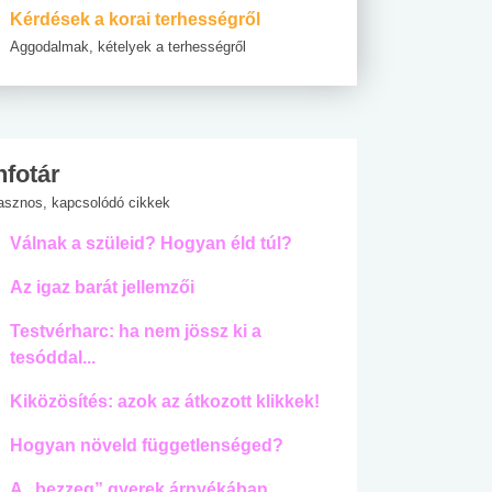
Kérdések a korai terhességről
Aggodalmak, kételyek a terhességről
nfotár
asznos, kapcsolódó cikkek
Válnak a szüleid? Hogyan éld túl?
Az igaz barát jellemzői
Testvérharc: ha nem jössz ki a
tesóddal...
Kiközösítés: azok az átkozott klikkek!
Hogyan növeld függetlenséged?
A „bezzeg” gyerek árnyékában