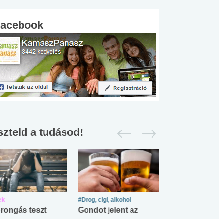
Facebook
szteld a tudásod!
ek
#Drog, cigi, alkohol
#Zöldövezet
rongás teszt
Gondot jelent az
Mekkora az ö