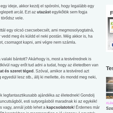
gy ideje, akkor kezdj el spórolni, hogy legalább egy
glepett arcát. Ezt az
utazást
egyikőtök sem fogja
 törődsz vele.
ttál egy olcsó csecsebecsét, ami megmosolyogtatná,
vedd meg és küldd el neki postán. Még akkor is, ha
let, csomagot kapni, ami végre nem számla.
ha valaki bántott? Akárhogy is, most a testvérednek is
dkívül nagy erőt tud adni a tudat, hogy az életedben van
Te
gat és szeret téged
. Szóval, amikor a testvéred azt
egyedül lesz stb., állj ki mellette, és mondd meg neki,
ik legfantasztikusabb ajándéka az életednek! Gondolj
huncutságból, esti sutyorgásból maradnak ki az egykék!
#Suli, munka
#Suli, munka
#Lél
 vagy, annál jobb lehet a
kapcsolatotok
! Érdemes már
Angol középfokú
Internet-függőség
Szo