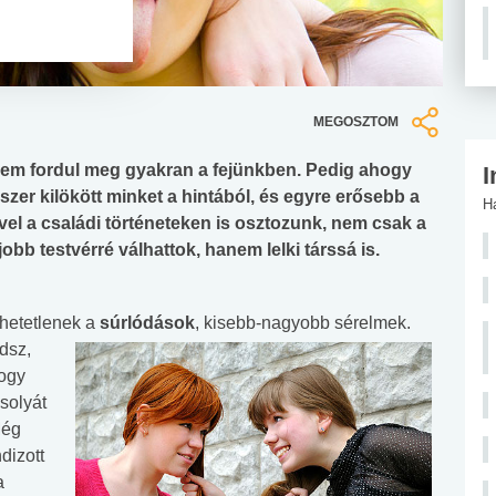
MEGOSZTOM
nem fordul meg gyakran a fejünkben. Pedig ahogy
I
er kilökött minket a hintából, és egyre erősebb a
H
ivel a családi történeteken is osztozunk, nem csak a
bb testvérré válhattok, hanem lelki társsá is.
lhetetlenek a
súrlódások
, kisebb-nagyobb sérelmek.
dsz,
hogy
solyát
Még
dizott
a