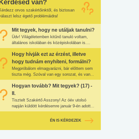
Kérdésed van?
Kérdezz orvos szakértőinktől, és biztosan
választ lelsz égető problémáidra!
Mit tegyek, hogy ne utáljak tanulni?
Üdv! Világéletemben kitűnő tanuló voltam,
általános iskolában és középiskolában is....
Hogy hívják ezt az érzést, illetve
hogy tudnám enyhíteni, formálni?
Megpróbálom elmagyarázni, bár előttem sem
tiszta még. Szóval van egy sorozat, és van...
Hogyan tovább? Mit tegyek? (17) -
II.
Tisztelt Szakértő Asszony! Az óév utolsó
napján küldött kérdésemre január 9-én adott...
ÉN IS KÉRDEZEK