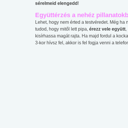
sérelmeid elengedd
!
Együttérzés a nehéz pillanatok
Lehet, hogy nem érted a testvéredet. Még ha 
tudod, hogy mitől lett pipa,
érezz vele együtt
,
kisírhassa magát rajta. Ha majd fordul a kock
3-kor hívsz fel, akkor is fel fogja venni a telef