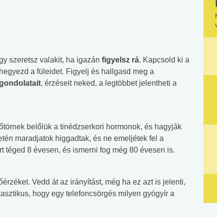
 szeretsz valakit, ha igazán
figyelsz rá
. Kapcsold ki a
 hegyezd a füleidet. Figyelj és hallgasd meg a
gondolatait
, érzéseit neked, a legtöbbet jelentheti a
előtörnek belőlük a tinédzserkori hormonok, és hagyják
etén maradjatok higgadtak, és ne emeljétek fel a
ert téged 8 évesen, és ismerni fog még 80 évesen is.
zéket. Vedd át az irányítást, még ha ez azt is jelenti,
asztikus, hogy egy telefoncsörgés milyen gyógyír a