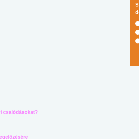
S
d
i csalódásokat?
megelőzésére