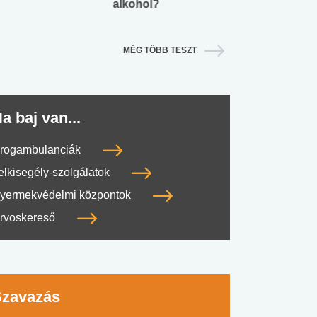
alkohol?
lábnyomod?
MÉG TÖBB TESZT
a baj van...
rogambulanciák
elkisegély-szolgálatok
yermekvédelmi központok
rvoskereső
Szavazás