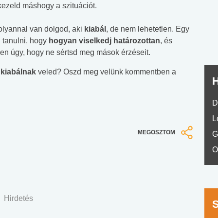
nyelvvizsga teszt -
teszt
ezeld máshogy a szituációt.
No.42
olyannal van dolgod, aki
kiabál
, de nem lehetetlen. Egy
 tanulni, hogy
hogyan viselkedj határozottan
, és
en úgy, hogy ne sértsd meg mások érzéseit.
k
kiabálnak
veled? Oszd meg velünk kommentben a
H
D
L
MEGOSZTOM
G
O
Hirdetés