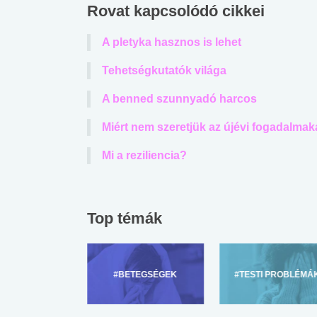
Rovat kapcsolódó cikkei
A pletyka hasznos is lehet
Tehetségkutatók világa
A benned szunnyadó harcos
Miért nem szeretjük az újévi fogadalmak
Mi a reziliencia?
Top témák
ZÜLŐKNEK
#BETEGSÉGEK
#TESTI PROBLÉMÁ