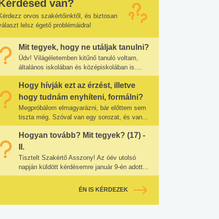
Kérdésed van?
Kérdezz orvos szakértőinktől, és biztosan
választ lelsz égető problémáidra!
Mit tegyek, hogy ne utáljak tanulni?
Üdv! Világéletemben kitűnő tanuló voltam,
általános iskolában és középiskolában is....
Hogy hívják ezt az érzést, illetve
hogy tudnám enyhíteni, formálni?
Megpróbálom elmagyarázni, bár előttem sem
tiszta még. Szóval van egy sorozat, és van...
Hogyan tovább? Mit tegyek? (17) -
II.
Tisztelt Szakértő Asszony! Az óév utolsó
napján küldött kérdésemre január 9-én adott...
ÉN IS KÉRDEZEK