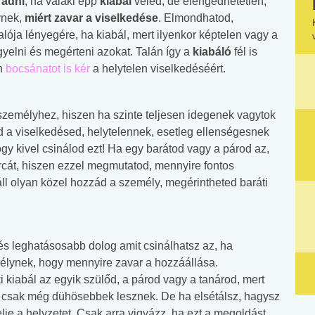
adni
, ha valaki épp
kiabál
veled, de elengedhetetlen,
ynek,
miért zavar a viselkedése
. Elmondhatod,
ója lényegére, ha kiabál, mert ilyenkor képtelen vagy a
gyelni és megérteni azokat. Talán így a
kiabáló
fél is
án
bocsánatot is kér
a helytelen viselkedéséért.
 személyhez, hiszen ha szinte teljesen idegenek vagytok
d a viselkedésed, helytelennek, esetleg ellenségesnek
gy kivel csinálod ezt! Ha egy barátod vagy a párod az,
cát, hiszen ezzel megmutatod, mennyire fontos
l olyan közel hozzád a személy, megérintheted baráti
és leghatásosabb dolog amit csinálhatsz az, ha
élynek, hogy mennyire zavar a hozzáállása.
 kiabál az egyik szülőd, a párod vagy a tanárod, mert
től csak még dühösebbek lesznek. De ha elsétálsz, hagysz
lje a helyzetet. Csak arra vigyázz, ha ezt a megoldást