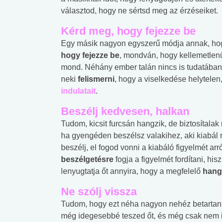
választod, hogy ne sértsd meg az érzéseiket.
Kérd meg, hogy fejezze be
Egy másik nagyon egyszerű módja annak, hog
hogy fejezze be
, mondván, hogy kellemetlenü
mond. Néhány ember talán nincs is tudatában 
neki
felismerni
, hogy a viselkedése helytelen,
indulatait
.
Beszélj kedvesen, halkan
Tudom, kicsit furcsán hangzik, de biztosítala
ha gyengéden beszélsz valakihez, aki kiabál
beszélj, el fogod vonni a kiabáló figyelmét arr
beszélgetésre
fogja a figyelmét fordítani, h
lenyugtatja őt annyira, hogy a megfelelő
han
Ne szólj vissza
 alkohol
#Zöldövezet
#Betegségek
Tudom, hogy ezt néha nagyon nehéz betartani,
lent az
Mekkora az ökológiai
Elsősegély
még idegesebbé teszed őt, és még csak nem i