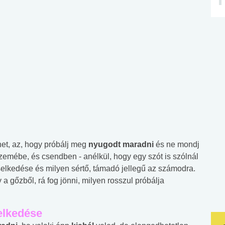
het, az, hogy próbálj meg
nyugodt maradni
és ne mondj
emébe, és csendben - anélkül, hogy egy szót is szólnál
viselkedése és milyen sértő, támadó jellegű az számodra.
 a gőzből, rá fog jönni, milyen rosszul próbálja
selkedése