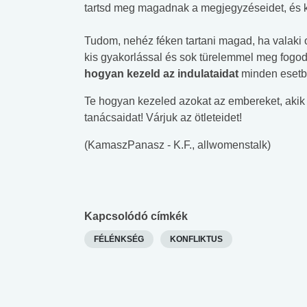
lábnyomod?
tudásteszt
tartsd meg magadnak a megjegyzéseidet, és k
Tudom, nehéz féken tartani magad, ha valaki 
kis gyakorlással és sok türelemmel meg fogod
hogyan kezeld az indulataidat
minden esetb
Te hogyan kezeled azokat az embereket, aki
tanácsaidat! Várjuk az ötleteidet!
(KamaszPanasz - K.F., allwomenstalk)
Kapcsolódó címkék
FÉLÉNKSÉG
KONFLIKTUS