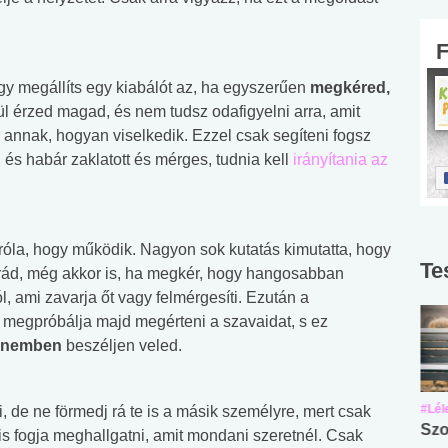
y megállíts egy kiabálót az, ha egyszerűen
megkéred,
l érzed magad, és nem tudsz odafigyelni arra, amit
annak, hogyan viselkedik. Ezzel csak segíteni fogsz
 és habár zaklatott és mérges, tudnia kell
irányítania az
k róla, hogy működik. Nagyon sok kutatás kimutatta, hogy
Te
 rád, még akkor is, ha megkér, hogy hangosabban
ól, ami zavarja őt vagy felmérgesíti. Ezután a
isz megpróbálja majd megérteni a szavaidat, s ez
gnemben
beszéljen veled.
#Suli, munka
#Suli, munka
#Lél
 de ne förmedj rá te is a másik személyre, mert csak
Angol középfokú
Internet-függőség
Szo
s fogja meghallgatni, amit mondani szeretnél. Csak