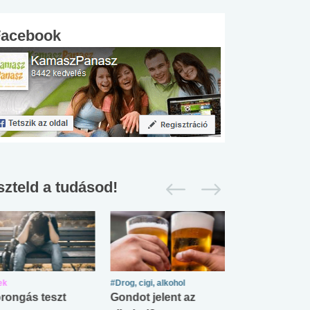
Facebook
szteld a tudásod!
ek
#Drog, cigi, alkohol
#Zöldövezet
rongás teszt
Gondot jelent az
Mekkora az ö