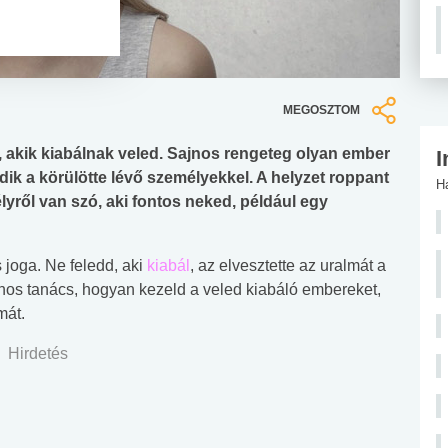
MEGOSZTOM
t, akik kiabálnak veled. Sajnos rengeteg olyan ember
I
dik a körülötte lévő személyekkel. A helyzet roppant
H
lyről van szó, aki fontos neked, például egy
 joga. Ne feledd, aki
kiabál
, az elvesztette az uralmát a
nos tanács, hogyan kezeld a veled kiabáló embereket,
mát.
Hirdetés