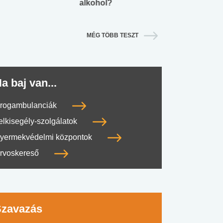
alkohol?
lábnyomod?
MÉG TÖBB TESZT
a baj van...
rogambulanciák
elkisegély-szolgálatok
yermekvédelmi központok
rvoskereső
Szavazás