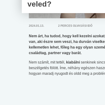
veled?
2024.01.13.
2 PERCES OLVASÁSI IDŐ
Nem árt, ha tudod, hogy kell kezelni azoka
van, aki észre sem veszi, ha durván viselke
kellemetlen lehet, főleg ha egy olyan szemé
családtag, partner vagy barát.
Nem számít, mit tettél,
kiabálni
senkinek sincs
beszélgetés fölött. Íme, néhány egészen hasz
hogyan maradj nyugodt és oldd meg a problé