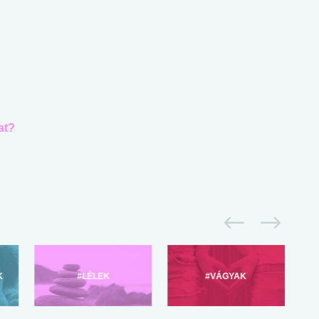
at?
K
#LÉLEK
#VÁGYAK