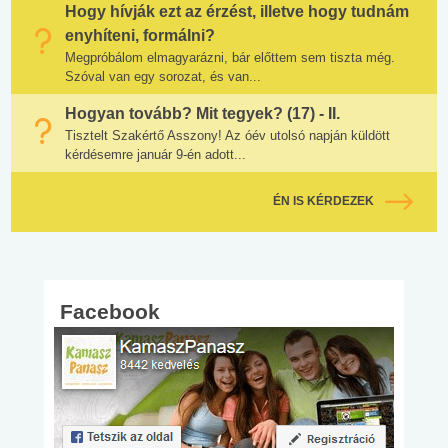
Hogy hívják ezt az érzést, illetve hogy tudnám
enyhíteni, formálni?
Megpróbálom elmagyarázni, bár előttem sem tiszta még.
Szóval van egy sorozat, és van...
Hogyan tovább? Mit tegyek? (17) - II.
Tisztelt Szakértő Asszony! Az óév utolsó napján küldött
kérdésemre január 9-én adott...
ÉN IS KÉRDEZEK
Facebook