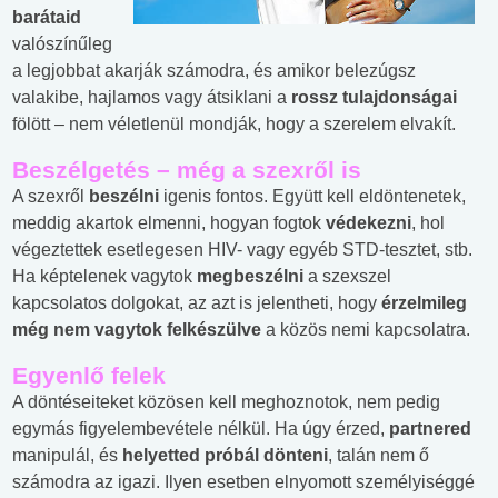
barátaid
valószínűleg
a legjobbat akarják számodra, és amikor belezúgsz
valakibe, hajlamos vagy átsiklani a
rossz tulajdonságai
fölött – nem véletlenül mondják, hogy a szerelem elvakít.
Beszélgetés – még a szexről is
A szexről
beszélni
igenis fontos. Együtt kell eldöntenetek,
meddig akartok elmenni, hogyan fogtok
védekezni
, hol
végeztettek esetlegesen HIV- vagy egyéb STD-tesztet, stb.
Ha képtelenek vagytok
megbeszélni
a szexszel
kapcsolatos dolgokat, az azt is jelentheti, hogy
érzelmileg
még nem vagytok felkészülve
a közös nemi kapcsolatra.
Egyenlő felek
A döntéseiteket közösen kell meghoznotok, nem pedig
egymás figyelembevétele nélkül. Ha úgy érzed,
partnered
manipulál, és
helyetted próbál dönteni
, talán nem ő
számodra az igazi. Ilyen esetben elnyomott személyiséggé