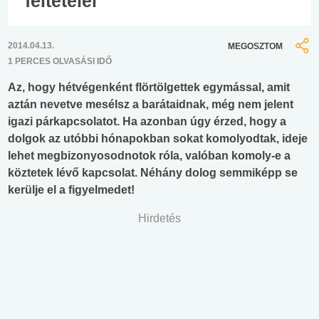
feltételei
2014.04.13.
MEGOSZTOM
1 PERCES OLVASÁSI IDŐ
Az, hogy hétvégenként flörtölgettek egymással, amit
aztán nevetve mesélsz a barátaidnak, még nem jelent
igazi párkapcsolatot. Ha azonban úgy érzed, hogy a
dolgok az utóbbi hónapokban sokat komolyodtak, ideje
lehet megbizonyosodnotok róla, valóban komoly-e a
köztetek lévő kapcsolat. Néhány dolog semmiképp se
kerülje el a figyelmedet!
Hirdetés