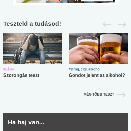
Teszteld a tudásod!
#Lélek
#Drog, cigi, alkohol
Szorongás teszt
Gondot jelent az alkohol?
MÉG TÖBB TESZT
Ha baj van...