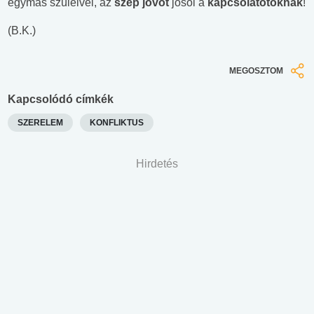
egymás szüleivel, az
szép jövőt
jósol a
kapcsolatotoknak
!
(B.K.)
MEGOSZTOM
Kapcsolódó címkék
SZERELEM
KONFLIKTUS
Hirdetés