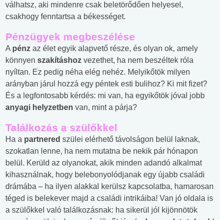
válhatsz, aki mindenre csak beletörődően helyesel,
csakhogy fenntartsa a békességet.
Pénzügyek megbeszélése
A
pénz
az élet egyik alapvető része, és olyan ok, amely
könnyen
szakításhoz
vezethet, ha nem beszéltek róla
nyíltan. Ez pedig néha elég nehéz. Melyikőtök milyen
arányban járul hozzá egy péntek esti bulihoz? Ki mit fizet?
És a legfontosabb kérdés: mi van, ha egyikőtök jóval jobb
anyagi helyzetben
van, mint a párja?
Találkozás a szülőkkel
Ha a
partnered
szülei elérhető távolságon belül laknak,
szokatlan lenne, ha nem mutatna be nekik pár hónapon
belül. Kerüld az olyanokat, akik minden adandó alkalmat
kihasználnak, hogy belebonyolódjanak egy újabb családi
drámába – ha ilyen alakkal kerülsz kapcsolatba, hamarosan
téged is belekever majd a családi intrikáiba! Van jó oldala is
a szülőkkel való találkozásnak: ha sikerül jól kijönnötök