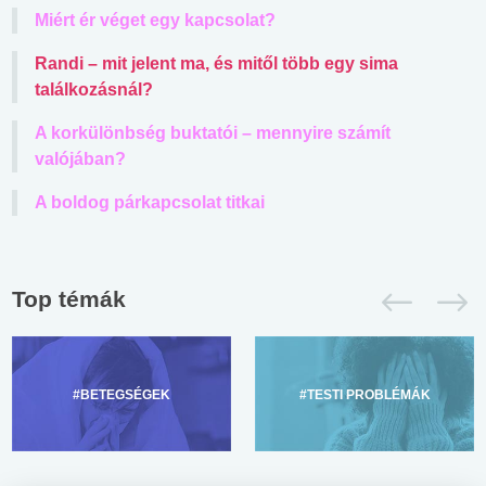
Miért ér véget egy kapcsolat?
Randi – mit jelent ma, és mitől több egy sima
találkozásnál?
A korkülönbség buktatói – mennyire számít
valójában?
A boldog párkapcsolat titkai
Top témák
#BETEGSÉGEK
#TESTI PROBLÉMÁK