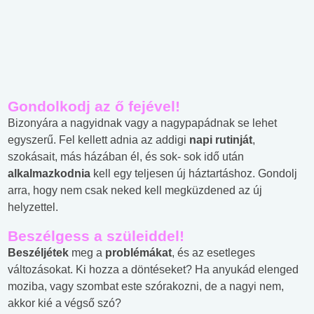
Gondolkodj az ő fejével!
Bizonyára a nagyidnak vagy a nagypapádnak se lehet
egyszerű. Fel kellett adnia az addigi
napi rutinját
,
szokásait, más házában él, és sok- sok idő után
alkalmazkodnia
kell egy teljesen új háztartáshoz. Gondolj
arra, hogy nem csak neked kell megküzdened az új
helyzettel.
Beszélgess a szüleiddel!
Beszéljétek
meg a
problémákat
, és az esetleges
változásokat. Ki hozza a döntéseket? Ha anyukád elenged
moziba, vagy szombat este szórakozni, de a nagyi nem,
akkor kié a végső szó?