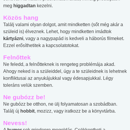
meg
higgadtan
kezelni.
Közös hang
Találj valami olyan dolgot, amit mindketten (sőt még akár a
szüleid is) élveznek. Lehet, hogy mindketten imádtok
kártyázni
, vagy a nagypapád is kedveli a háborús filmeket.
Ezzel erősíthetitek a kapcsolatotokat.
Felnőttek
Ne feledd, a felnőtteknek is rengeteg problémája akad.
Ahogy neked is a szüleiddel, úgy a te szüleidnek is lehetnek
konfliktusai az anyukájukkal vagy édesapjukkal. Légy
toleráns velük szemben.
Ne gubózz be!
Ne gubózz be otthon, ne ülj folyamatosan a szobádban.
Találj új
hobbit
, mozizz, vagy iratkozz be a könyvtárba.
Nevess!
A
humor
sok mindenre megoldás. Csökkentheti a