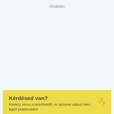
Hirdetés
Kérdésed van?
Kérdezz orvos szakértőinktől, és biztosan választ lelsz
égető problémáidra!