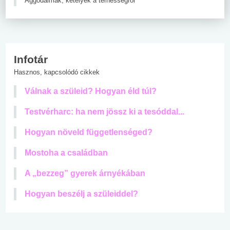
Aggodalmak, kételyek a terhességről
Infotár
Hasznos, kapcsolódó cikkek
Válnak a szüleid? Hogyan éld túl?
Testvérharc: ha nem jössz ki a tesóddal...
Hogyan növeld függetlenséged?
Mostoha a családban
A „bezzeg” gyerek árnyékában
Hogyan beszélj a szüleiddel?