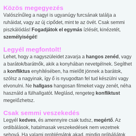
Közös megegyezés
Valószínűleg a nagyi is ugyanúgy furcsának találja a
ruháidat, vagy az új cipődet, mint te az övét. Csak semmi
piszkálódás!
Fogadjátok el egymás
ízlését, kinézetét,
személyiségét
!
Legyél megfontolt!
Lehet, hogy a nagyszüleidet zavarja a
hangos zenéd
, vagy
a barátok/barátnők, akik a konyhában nevetgélnek. Segíthet
a
konfliktus
enyhítésében, ha mielőtt jönnek a barátok,
szólsz a nagyinak, így ő is nyugodtan fel tud készülni vagy
elvonulni. Ne
hallgass
hangosan filmeket vagy zenét, néha
használd a fülhallgatót. Meglásd, rengeteg
konfliktust
megelőzhetsz.
Csak semmi veszekedés
Legyél
kedves
, és amennyire csak tudsz,
megértő
. Az
ordibálások, hatalmasak veszekedések nem vezetnek
sehová. Ha valami problémátok akad, mindig próbáljátok