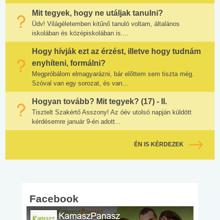
Mit tegyek, hogy ne utáljak tanulni?
Üdv! Világéletemben kitűnő tanuló voltam, általános
iskolában és középiskolában is....
Hogy hívják ezt az érzést, illetve hogy tudnám
enyhíteni, formálni?
Megpróbálom elmagyarázni, bár előttem sem tiszta még.
Szóval van egy sorozat, és van...
Hogyan tovább? Mit tegyek? (17) - II.
Tisztelt Szakértő Asszony! Az óév utolsó napján küldött
kérdésemre január 9-én adott...
ÉN IS KÉRDEZEK
Facebook