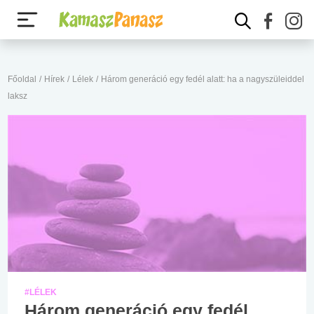
Főoldal
/
Hírek
/
Lélek
/
Három generáció egy fedél alatt: ha a nagyszüleiddel
laksz
#LÉLEK
Három generáció egy fedél