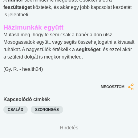
feszültséget
köztetek, és akár egy jobb kapcsolat kezdetét
is jelentheti.
Házimunkák együtt
Mutasd meg, hogy te sem csak a babérjaidon ülsz.
Mosogassatok együtt, vagy segíts összehajtogatni a kivasalt
ruhákat. A nagyszülők értékelik a
segítséget
, és ezzel akár
a szüleid dolgát is megkönnyítheted.
(Gy. R. - health24)
MEGOSZTOM
Kapcsolódó címkék
CSALÁD
SZORONGÁS
Hirdetés