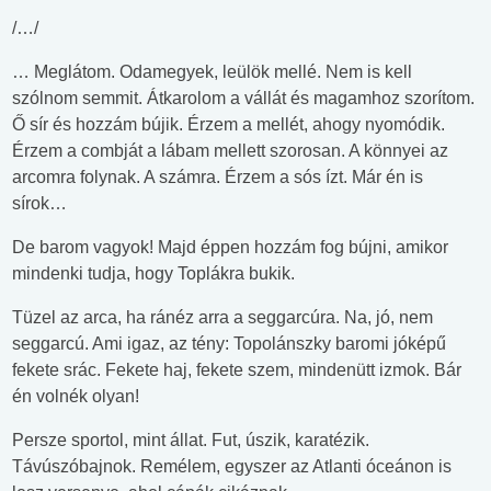
/…/
… Meglátom. Odamegyek, leülök mellé. Nem is kell
szólnom semmit. Átkarolom a vállát és magamhoz szorítom.
Ő sír és hozzám bújik. Érzem a mellét, ahogy nyomódik.
Érzem a combját a lábam mellett szorosan. A könnyei az
arcomra folynak. A számra. Érzem a sós ízt. Már én is
sírok…
De barom vagyok! Majd éppen hozzám fog bújni, amikor
mindenki tudja, hogy Toplákra bukik.
Tüzel az arca, ha ránéz arra a seggarcúra. Na, jó, nem
seggarcú. Ami igaz, az tény: Topolánszky baromi jóképű
fekete srác. Fekete haj, fekete szem, mindenütt izmok. Bár
én volnék olyan!
Persze sportol, mint állat. Fut, úszik, karatézik.
Távúszóbajnok. Remélem, egyszer az Atlanti óceánon is