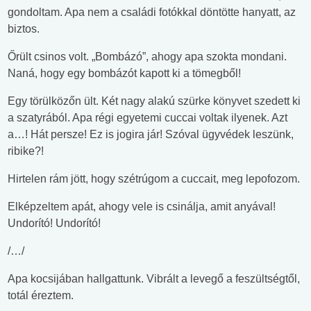
gondoltam. Apa nem a családi fotókkal döntötte hanyatt, az
biztos.
Őrült csinos volt. „Bombázó”, ahogy apa szokta mondani.
Naná, hogy egy bombázót kapott ki a tömegből!
Egy törülközőn ült. Két nagy alakú szürke könyvet szedett ki
a szatyrából. Apa régi egyetemi cuccai voltak ilyenek. Azt
a…! Hát persze! Ez is jogira jár! Szóval ügyvédek leszünk,
ribike?!
Hirtelen rám jött, hogy szétrúgom a cuccait, meg lepofozom.
Elképzeltem apát, ahogy vele is csinálja, amit anyával!
Undorító! Undorító!
/…/
Apa kocsijában hallgattunk. Vibrált a levegő a feszültségtől,
totál éreztem.