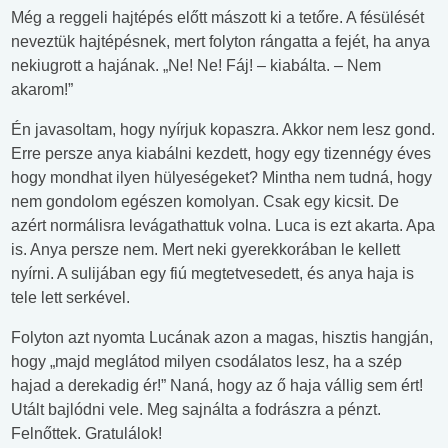
Még a reggeli hajtépés előtt mászott ki a tetőre. A fésülését
neveztük hajtépésnek, mert folyton rángatta a fejét, ha anya
nekiugrott a hajának. „Ne! Ne! Fáj! ‒ kiabálta. ‒ Nem
akarom!”
Én javasoltam, hogy nyírjuk kopaszra. Akkor nem lesz gond.
Erre persze anya kiabálni kezdett, hogy egy tizennégy éves
hogy mondhat ilyen hülyeségeket? Mintha nem tudná, hogy
nem gondolom egészen komolyan. Csak egy kicsit. De
azért normálisra levágathattuk volna. Luca is ezt akarta. Apa
is. Anya persze nem. Mert neki gyerekkorában le kellett
nyírni. A sulijában egy fiú megtetvesedett, és anya haja is
tele lett serkével.
Folyton azt nyomta Lucának azon a magas, hisztis hangján,
hogy „majd meglátod milyen csodálatos lesz, ha a szép
hajad a derekadig ér!” Naná, hogy az ő haja vállig sem ért!
Utált bajlódni vele. Meg sajnálta a fodrászra a pénzt.
Felnőttek. Gratulálok!