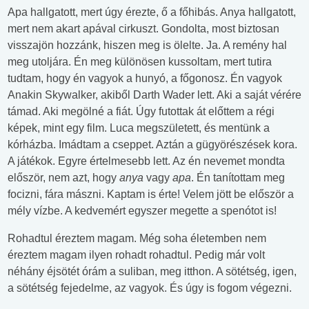
Apa hallgatott, mert úgy érezte, ő a főhibás. Anya hallgatott,
mert nem akart apával cirkuszt. Gondolta, most biztosan
visszajön hozzánk, hiszen meg is ölelte. Ja. A remény hal
meg utoljára. Én meg különösen kussoltam, mert tutira
tudtam, hogy én vagyok a hunyó, a főgonosz. Én vagyok
Anakin Skywalker, akiből Darth Wader lett. Aki a saját vérére
támad. Aki megölné a fiát. Úgy futottak át előttem a régi
képek, mint egy film. Luca megszületett, és mentünk a
kórházba. Imádtam a cseppet. Aztán a gügyörészések kora.
A játékok. Egyre értelmesebb lett. Az én nevemet mondta
először, nem azt, hogy
anya
vagy
apa
. Én tanítottam meg
focizni, fára mászni. Kaptam is érte! Velem jött be először a
mély vízbe. A kedvemért egyszer megette a spenótot is!
Rohadtul éreztem magam. Még soha életemben nem
éreztem magam ilyen rohadt rohadtul. Pedig már volt
néhány éjsötét órám a suliban, meg itthon. A sötétség, igen,
a sötétség fejedelme, az vagyok. És úgy is fogom végezni.