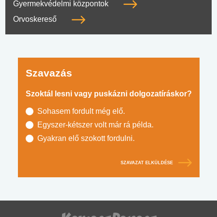
Gyermekvédelmi központok
Orvoskereső
Szavazás
Szoktál lesni vagy puskázni dolgozatíráskor?
Sohasem fordult még elő.
Egyszer-kétszer volt már rá példa.
Gyakran elő szokott fordulni.
SZAVAZAT ELKÜLDÉSE