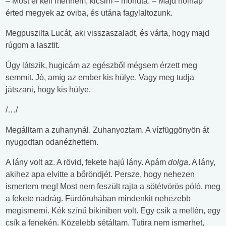
‒ Most el kell mennem, kicsim ‒ mondta. ‒ Majd holnap
érted megyek az oviba, és utána fagylaltozunk.
Megpuszilta Lucát, aki visszaszaladt, és várta, hogy majd
rúgom a lasztit.
Úgy látszik, hugicám az egészből mégsem érzett meg
semmit. Jó, amíg az ember kis hülye. Vagy meg tudja
játszani, hogy kis hülye.
/…/
Megálltam a zuhanynál. Zuhanyoztam. A vízfüggönyön át
nyugodtan odanézhettem.
A lány volt az. A rövid, fekete hajú lány. Apám
dolga
. A lány,
akihez apa elvitte a bőröndjét. Persze, hogy nehezen
ismertem meg! Most nem feszült rajta a sötétvörös póló, meg
a fekete nadrág. Fürdőruhában mindenkit nehezebb
megismerni. Kék színű bikiniben volt. Egy csík a mellén, egy
csík a fenekén. Közelebb sétáltam. Tutira nem ismerhet,