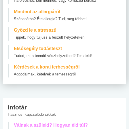
Ha orvoshoz kell menned, vagy kórházba kerülsz
Mindent az allergiáról
Szénanátha? Ételallergia? Tudj meg többet!
Győzd le a stresszt!
Tippek, hogy túljuss a feszült helyzeteken.
Elsősegély tudásteszt
Tudod, mi a teendő vészhelyzetben? Teszteld!
Kérdések a korai terhességről
Aggodalmak, kételyek a terhességről
Infotár
Hasznos, kapcsolódó cikkek
Válnak a szüleid? Hogyan éld túl?