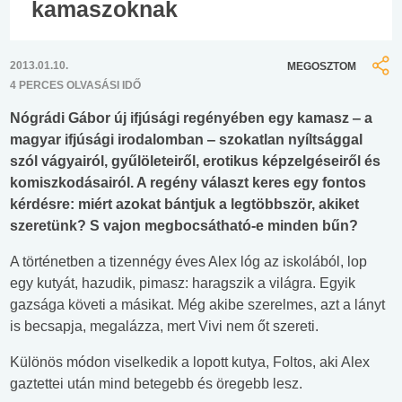
kamaszoknak
2013.01.10.
MEGOSZTOM
4 PERCES OLVASÁSI IDŐ
Nógrádi Gábor új ifjúsági regényében egy kamasz ‒ a
magyar ifjúsági irodalomban ‒ szokatlan nyíltsággal
szól vágyairól, gyűlöleteiről, erotikus képzelgéseiről és
komiszkodásairól. A regény választ keres egy fontos
kérdésre: miért azokat bántjuk a legtöbbször, akiket
szeretünk? S vajon megbocsátható-e minden bűn?
A történetben a tizennégy éves Alex lóg az iskolából, lop
egy kutyát, hazudik, pimasz: haragszik a világra. Egyik
gazsága követi a másikat. Még akibe szerelmes, azt a lányt
is becsapja, megalázza, mert Vivi nem őt szereti.
Különös módon viselkedik a lopott kutya, Foltos, aki Alex
gaztettei után mind betegebb és öregebb lesz.