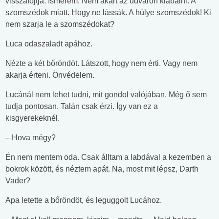
visszafojtja. Ismerem. Nem akart az udvaron kiabálni. A
szomszédok miatt. Hogy ne lássák. A hülye szomszédok! Ki
nem szarja le a szomszédokat?
Luca odaszaladt apához.
Nézte a két bőröndöt. Látszott, hogy nem érti. Vagy nem
akarja érteni. Önvédelem.
Lucánál nem lehet tudni, mit gondol valójában. Még ő sem
tudja pontosan. Talán csak érzi. Így van ez a
kisgyerekeknél.
‒ Hova mégy?
Én nem mentem oda. Csak álltam a labdával a kezemben a
bokrok között, és néztem apát. Na, most mit lépsz, Darth
Vader?
Apa letette a bőröndöt, és leguggolt Lucához.