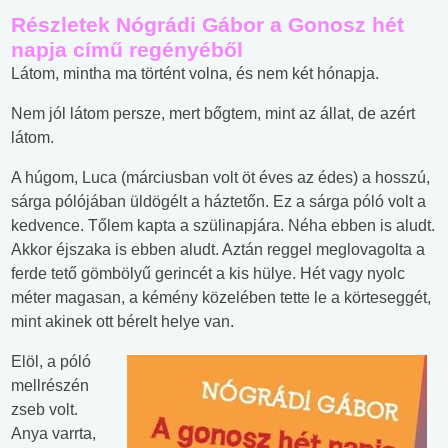
Részletek Nógrádi Gábor a Gonosz hét
napja című regényéből
Látom, mintha ma történt volna, és nem két hónapja.
Nem jól látom persze, mert bőgtem, mint az állat, de azért
látom.
A húgom, Luca (márciusban volt öt éves az édes) a hosszú,
sárga pólójában üldögélt a háztetőn. Ez a sárga póló volt a
kedvence. Tőlem kapta a szülinapjára. Néha ebben is aludt.
Akkor éjszaka is ebben aludt. Aztán reggel meglovagolta a
ferde tető gömbölyű gerincét a kis hülye. Hét vagy nyolc
méter magasan, a kémény közelében tette le a körteseggét,
mint akinek ott bérelt helye van.
Elöl, a póló
mellrészén
zseb volt.
Anya varrta,