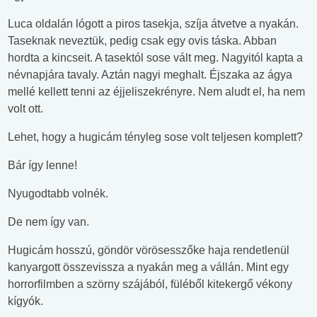
Luca oldalán lógott a piros tasekja, szíja átvetve a nyakán.
Taseknak neveztük, pedig csak egy ovis táska. Abban
hordta a kincseit. A tasektól sose vált meg. Nagyitól kapta a
névnapjára tavaly. Aztán nagyi meghalt. Éjszaka az ágya
mellé kellett tenni az éjjeliszekrényre. Nem aludt el, ha nem
volt ott.
Lehet, hogy a hugicám tényleg sose volt teljesen komplett?
Bár így lenne!
Nyugodtabb volnék.
De nem így van.
Hugicám hosszú, göndör vörösesszőke haja rendetlenül
kanyargott összevissza a nyakán meg a vállán. Mint egy
horrorfilmben a szörny szájából, füléből kitekergő vékony
kígyók.