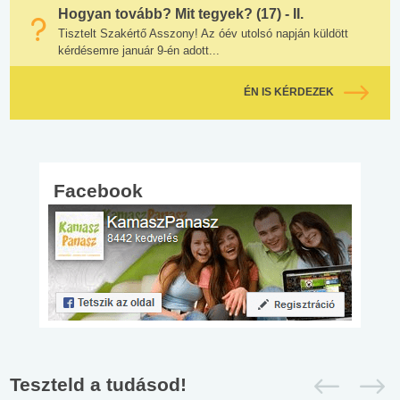
Hogyan tovább? Mit tegyek? (17) - II.
Tisztelt Szakértő Asszony! Az óév utolsó napján küldött
kérdésemre január 9-én adott...
ÉN IS KÉRDEZEK
Facebook
Teszteld a tudásod!