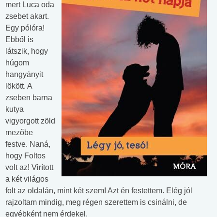
mert Luca oda
zsebet akart.
Egy pólóra!
Ebből is
látszik, hogy
húgom
hangyányit
lökött. A
zseben barna
kutya
vigyorgott zöld
mezőbe
festve. Naná,
hogy Foltos
volt az! Virított
a két világos
folt az oldalán, mint két szem! Azt én festettem. Elég jól
rajzoltam mindig, meg régen szerettem is csinálni, de
egyébként nem érdekel.