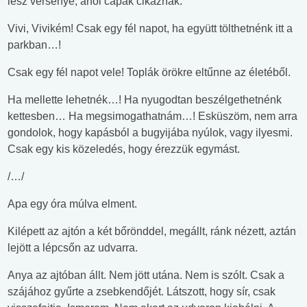
lesz versenye, ahol cápák cikáznak.
Vivi, Vivikém! Csak egy fél napot, ha együtt tölthetnénk itt a
parkban…!
Csak egy fél napot vele! Toplák örökre eltűnne az életéből.
Ha mellette lehetnék…! Ha nyugodtan beszélgethetnénk
kettesben… Ha megsimogathatnám…! Esküszöm, nem arra
gondolok, hogy kapásból a bugyijába nyúlok, vagy ilyesmi.
Csak egy kis közeledés, hogy érezzük egymást.
/…/
Apa egy óra múlva elment.
Kilépett az ajtón a két bőrönddel, megállt, ránk nézett, aztán
lejött a lépcsőn az udvarra.
Anya az ajtóban állt. Nem jött utána. Nem is szólt. Csak a
szájához gyűrte a zsebkendőjét. Látszott, hogy sír, csak